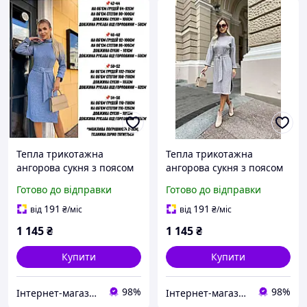
Тепла трикотажна
Тепла трикотажна
ангорова сукня з поясом
ангорова сукня з поясом
під горло довжина міді
під горло довжина міді
Готово до відправки
Готово до відправки
розміри 42-44, 46-48, 50-
розміри 42-44, 46-48, 50-
52, 54-56
52, 54-56
191
191
від
₴
/міс
від
₴
/міс
1 145
₴
1 145
₴
Купити
Купити
98%
98%
Інтернет-магазин "Butterfly"
Інтернет-магазин "Butterfly"