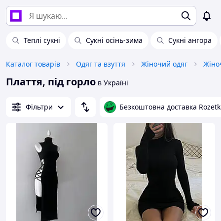
Теплі сукні
Сукні осінь-зима
Сукні ангора
Каталог товарів
Одяг та взуття
Жіночий одяг
Жіноч
Плаття, під горло
в Україні
Фільтри
Безкоштовна доставка Rozetk