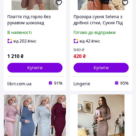
Плаття під горло без
Прозора сукня Selena з
рукавом шоколад
дрібної сітки, Сукня Під
горло з камінцями,
В наявності
Готово до відправки
Сексуальна міні-сукня
сітка
202
42
від
₴
/міс
від
₴
/міс
840
₴
1 210
₴
420
₴
Купити
Купити
91%
95%
librr.com.ua
Lingerie