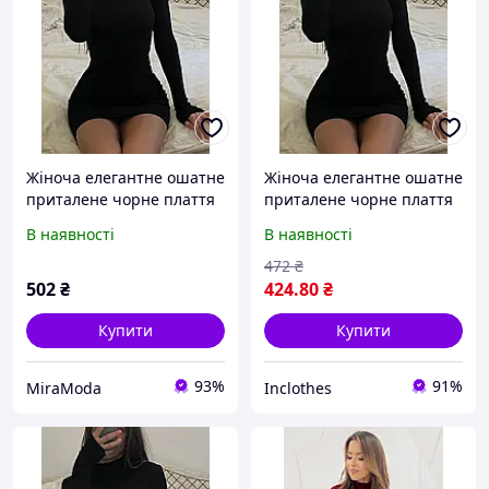
Жіноча елегантне ошатне
Жіноча елегантне ошатне
приталене чорне плаття
приталене чорне плаття
міні під горло з довгим
міні під горло з довгим
В наявності
В наявності
рукавом крепдайвінг
рукавом крепдайвінг
472
₴
502
₴
424
.80
₴
Купити
Купити
93%
91%
MiraModa
Inclothes