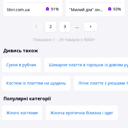
91%
93%
librr.com.ua
"Милий дім" онлайн магазин
1
2
3
...
Показано 1 - 29 товарів з 9000+
Дивись також
Сукня в рубчик
Шикарне плаття в горошок із довгим р
Костюм із платтям на щодень
Літнє плаття з рюшами 
Популярні категорії
Жіночі костюми
Жіноча еротична білизна і одяг