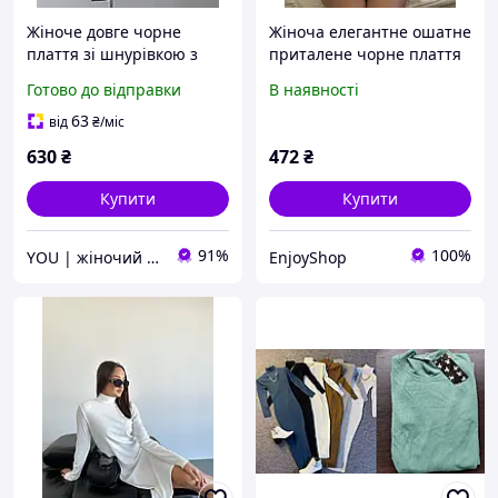
Жіноче довге чорне
Жіноча елегантне ошатне
плаття зі шнурівкою з
приталене чорне плаття
боків ошатне під горло
міні під горло з довгим
Готово до відправки
В наявності
рукавом крепдайвінг
63
від
₴
/міс
630
₴
472
₴
Купити
Купити
91%
100%
YOU | жіночий одяг
EnjoyShop