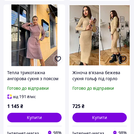
Тепла трикотажна
Жіноча в'язана бежева
ангорова сукня з поясом
сукня гольф під горло
під горло довжина міді
машинна в'язка рубчик
Готово до відправки
Готово до відправки
розміри 42-44, 46-48, 50-
резинка розмір 42-48
52, 54-56
191
від
₴
/міс
1 145
₴
725
₴
Купити
Купити
98%
98%
Інтернет-магазин "Butterfly"
Інтернет-магазин "Butterfly"