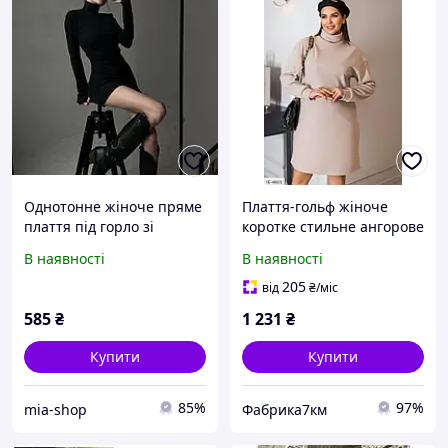
Однотонне жіноче пряме
Плаття-гольф жіноче
плаття під горло зі
коротке стильне ангорове
щільного турецького
плаття-туніка під горло
В наявності
В наявності
рубчика з блискавкою та
великих розмірів 46-56
розрізами для пальців
205
від
₴
/міс
585
₴
1 231
₴
Купити
Купити
85%
97%
mia-shop
Фабрика7км