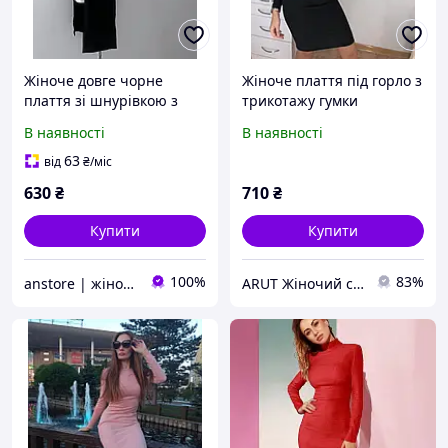
Жіноче довге чорне
Жіноче плаття під горло з
плаття зі шнурівкою з
трикотажу гумки
боків ошатне під горло
В наявності
В наявності
63
від
₴
/міс
630
₴
710
₴
Купити
Купити
100%
83%
anstore | жіночий одяг
ARUT Жіночий стильний одяг від українського виробника