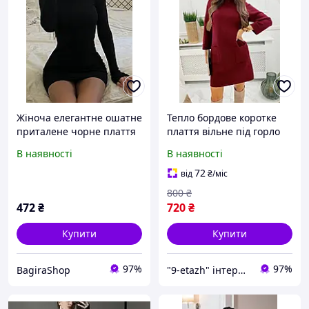
Жіноча елегантне ошатне
Тепло бордове коротке
приталене чорне плаття
плаття вільне під горло
міні під горло з довгим
he Преміум тканину агора
В наявності
В наявності
рукавом крепдайвінг
72
від
₴
/міс
800
₴
472
₴
720
₴
Купити
Купити
97%
97%
BagiraShop
"9-etazh" інтернет-магазин жіночого одягу та аксесуарів