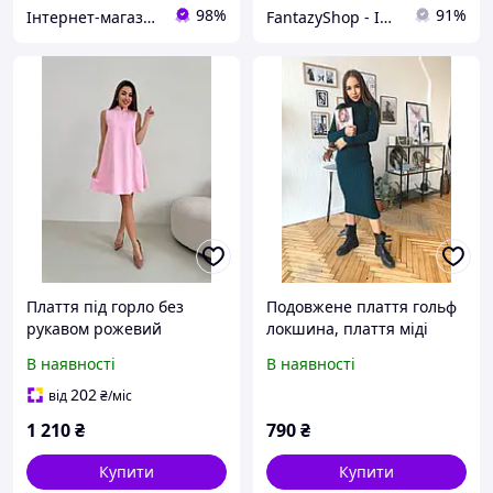
98%
91%
Інтернет-магазин "Butterfly"
FantazyShop - Інтернет магазин товарів для всіх і кожного
Плаття під горло без
Подовжене плаття гольф
рукавом рожевий
локшина, плаття міді
рубчик під горло, базове
В наявності
В наявності
в'язане плаття "Дана"
202
від
₴
/міс
1 210
₴
790
₴
Купити
Купити