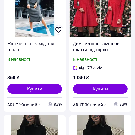
Жіноче плаття міді під
Демісезонне замшеве
горло
плаття під горло
В наявності
В наявності
173
від
₴
/міс
860
₴
1 040
₴
Купити
Купити
83%
83%
ARUT Жіночий стильний одяг від українського виробника
ARUT Жіночий стильний одяг від українського виробника