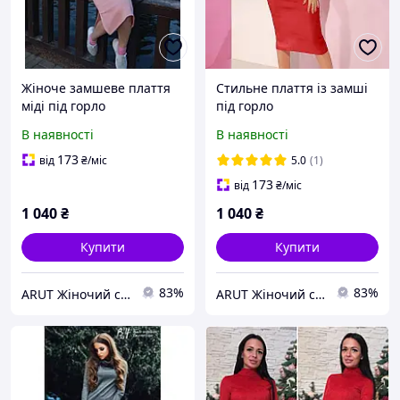
Жіноче замшеве плаття
Стильне плаття із замші
міді під горло
під горло
В наявності
В наявності
173
від
₴
/міс
5.0
(1)
173
від
₴
/міс
1 040
₴
1 040
₴
Купити
Купити
83%
83%
ARUT Жіночий стильний одяг від українського виробника
ARUT Жіночий стильний одяг від українського виробника