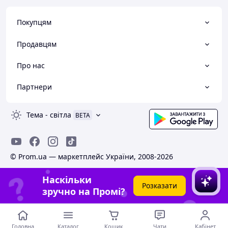
Покупцям
Продавцям
Про нас
Партнери
Тема
-
світла
BETA
© Prom.ua — маркетплейс України, 2008-2026
Наскільки
Розказати
зручно на Промі?
Головна
Каталог
Кошик
Чати
Кабінет