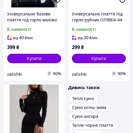
Універсальне базове
Універсальне плаття під
плаття під горло молоко
горло рубчик ОЛІВКА 44-
46-48 розмір
46 р
В наявності
В наявності
40
30
від
₴
/міс
від
₴
/міс
399
₴
299
₴
Купити
Купити
90%
90%
zalishki
zalishki
Дивись також
Теплі сукні
Сукні осінь-зима
Сукні ангора
Тепле чорне плаття