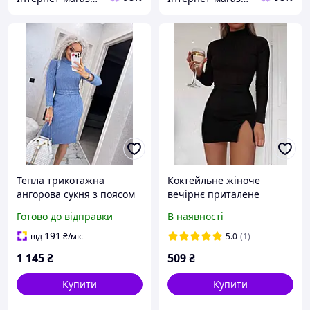
Тепла трикотажна
Коктейльне жіноче
ангорова сукня з поясом
вечірнє приталене
під горло довжина міді
обтягувальне плаття міні
Готово до відправки
В наявності
розміри 42-44, 46-48, 50-
під горло чорне Мод 1370
52, 54-56
191
від
₴
/міс
5.0
(1)
1 145
₴
509
₴
Купити
Купити