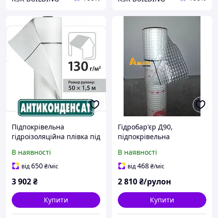
Підпокрівельна
Гідробар'єр Д90,
гідроізоляційна плівка під
підпокрівельна
металочерепицю
гідроізоляційна плівка
В наявності
В наявності
Антиконденсат JUTA H130
Juta
1,5х50м
650
468
від
₴
/міс
від
₴
/міс
3 902
₴
2 810
₴/рулон
Купити
Купити