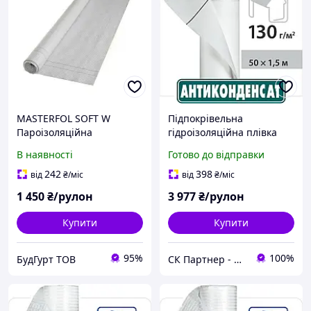
MASTERFOL SOFT W
Підпокрівельна
Пароізоляційна
гідроізоляційна плівка
підпокрівельна плівка,
гідробар'єр Антикондесат
В наявності
Готово до відправки
армована
Juta 130 г/м2 (75м2 рулон)
поліетиленовою сіткою
242
398
від
₴
/міс
від
₴
/міс
(75м2)
1 450
₴/рулон
3 977
₴/рулон
Купити
Купити
95%
100%
БудГурт ТОВ
СК Партнер - Магазин покрівельних і фасадних матеріалів