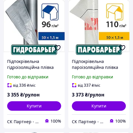
Підпокрівельна
Підпокрівельна
гідроізоляційна плівка
пароізоляційна плівка
Гідробар'єр Д 96 СИ Juta
Паробар'єр Н110 Juta 110
Готово до відправки
Готово до відправки
96 г/м2 (75м2 рулон)
г/м2 (75м2 рулон)
336
337
від
₴
/міс
від
₴
/міс
3 355
₴/рулон
3 373
₴/рулон
Купити
Купити
100%
100%
СК Партнер - Магазин покрівельних і фасадних матеріалів
СК Партнер - Магазин покрівельних і фасадних матеріалів