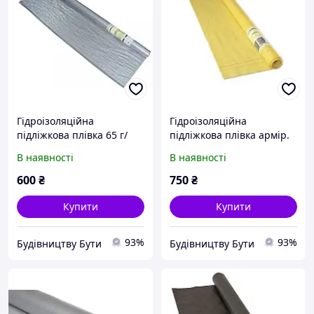
Гідроізоляційна
Гідроізоляційна
підліжкова плівка 65 г/
підліжкова плівка армір.
м2.MASTERFOL FOIL S MP
Желтая MASTERFOL
В наявності
В наявності
(75 м2)
YELLOW FOIL MP (75м2)
600
₴
750
₴
Купити
Купити
93%
93%
Будівництву Бути
Будівництву Бути