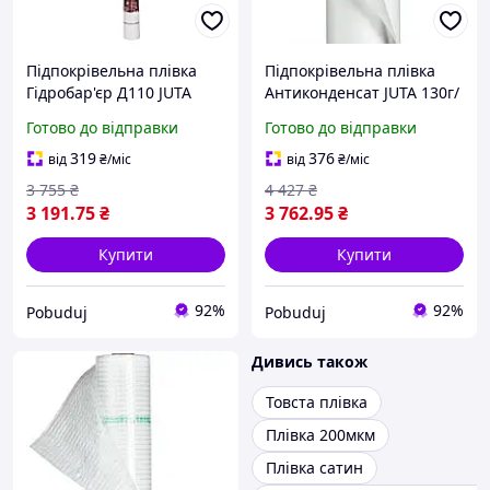
Підпокрівельна плівка
Підпокрівельна плівка
Гідробар'єр Д110 JUTA
Антиконденсат JUTA 130г/
110г/м2 (75м2)
м2 (75м2)
Готово до відправки
Готово до відправки
319
376
від
₴
/міс
від
₴
/міс
3 755
₴
4 427
₴
3 191
.75
₴
3 762
.95
₴
Купити
Купити
92%
92%
Pobuduj
Pobuduj
Дивись також
Товста плівка
Плівка 200мкм
Плівка сатин