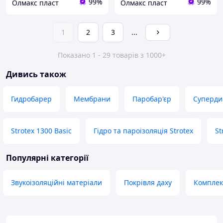
99%
99%
Олмакс пласт
Олмакс пласт
1
2
3
...
Показано 1 - 29 товарів з 1000+
Дивись також
Гидробарер
Мембрани
Паробар'єр
Суперди
Strotex 1300 Basic
Гідро та пароізоляція Strotex
St
Популярні категорії
Звукоізоляційні матеріали
Покрівля даху
Комплек