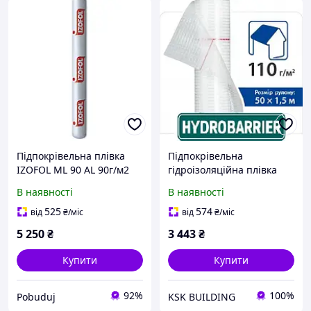
Підпокрівельна плівка
Підпокрівельна
IZOFOL ML 90 AL 90г/м2
гідроізоляційна плівка
(75м2)
Гідробар'єр Д110 Juta
В наявності
В наявності
(1,5*50м)
525
574
від
₴
/міс
від
₴
/міс
5 250
₴
3 443
₴
Купити
Купити
92%
100%
Pobuduj
KSK BUILDING