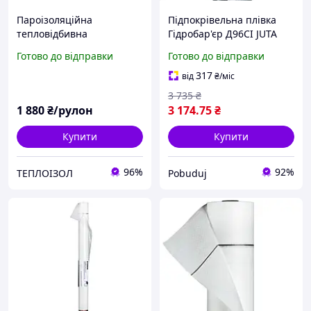
Пароізоляційна
Підпокрівельна плівка
тепловідбивна
Гідробар'єр Д96СІ JUTA
підпокрівельна плівка
96г/м2 (75м2)
Готово до відправки
Готово до відправки
Masterplast SOFT ALU 90
317
від
₴
/міс
3 735
₴
1 880
₴/рулон
3 174
.75
₴
Купити
Купити
96%
92%
ТЕПЛОIЗОЛ
Pobuduj