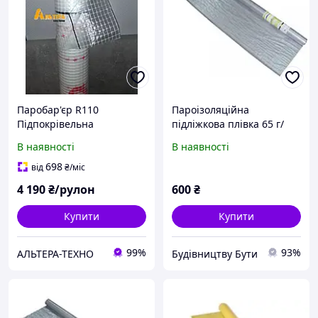
Паробар'єр R110
Пароізоляційна
Підпокрівельна
підліжкова плівка 65 г/
пароізоляційна плівка
м2.MASTERFOL FOIL S (75
В наявності
В наявності
Juta
м2)
698
від
₴
/міс
4 190
₴/рулон
600
₴
Купити
Купити
99%
93%
АЛЬТЕРА-ТЕХНО
Будівництву Бути