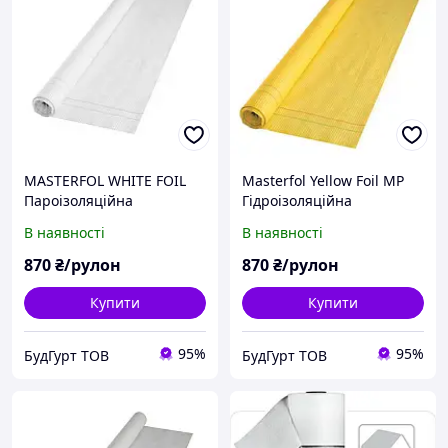
MASTERFOL WHITE FOIL
Masterfol Yellow Foil MP
Пароізоляційна
Гідроізоляційна
підпокрівельна плівка,
підпокрівельна плівка з
В наявності
В наявності
армована
мікроперфорацією,
поліетиленовою сіткою
армована
870
₴/рулон
870
₴/рулон
(75м2)
поліетиленовою сіткою
(75м2)
Купити
Купити
95%
95%
БудГурт ТОВ
БудГурт ТОВ