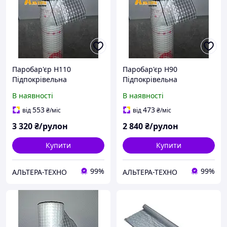
Паробар'єр Н110
Паробар'єр Н90
Підпокрівельна
Підпокрівельна
пароізоляційна плівка
пароізоляційна плівка
В наявності
В наявності
Juta
Juta
553
473
від
₴
/міс
від
₴
/міс
3 320
₴/рулон
2 840
₴/рулон
Купити
Купити
99%
99%
АЛЬТЕРА-ТЕХНО
АЛЬТЕРА-ТЕХНО