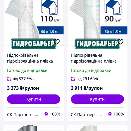
Підпокрівельна
Підпокрівельна
гідроізоляційна плівка
гідроізоляційна плівка
Гідробар'єр Д 110 Juta 110
Гідробар'єр Д 90 Juta 90 г/
Готово до відправки
Готово до відправки
г/м2 (75м2 рулон)
м2 (75м2 рулон)
337
291
від
₴
/міс
від
₴
/міс
3 373
₴/рулон
2 911
₴/рулон
Купити
Купити
100%
100%
СК Партнер - Магазин покрівельних і фасадних матеріалів
СК Партнер - Магазин покрівельних і фасадних матеріалів