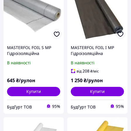
MASTERFOL FOIL S MP
MASTERFOL FOIL I MP
Гідроізоляційна
Гідроізоляційна
підпокрівельна плівка з
підпокрівельна плівка з
В наявності
В наявності
мікроперфорацією (75м2)
мікроперфорацією (75м2)
208
від
₴
/міс
645
₴/рулон
1 250
₴/рулон
Купити
Купити
95%
95%
БудГурт ТОВ
БудГурт ТОВ