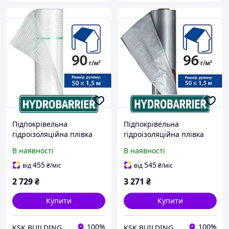
Підпокрівельна
Підпокрівельна
гідроізоляційна плівка
гідроізоляційна плівка
Гідробар'єр Д90 Juta
Гідробар'єр Д96 СІ Juta
В наявності
В наявності
(1,5*50м)
(1,5*50м)
455
545
від
₴
/міс
від
₴
/міс
2 729
₴
3 271
₴
Купити
Купити
100%
100%
KSK BUILDING
KSK BUILDING