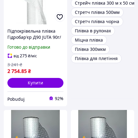
Стрейч плівка 300 м х 50 см 
Стретч плівка 500мм
Стретч плівка чорна
Плівка в рулонах
Підпокрівельна плівка
Гідробар'єр Д90 JUTA 90г/
Міцна плівка
м2 (75м2)
Готово до відправки
Плівка 300мкм
275
від
₴
/міс
Плівка для плетіння
3 241
₴
2 754
.85
₴
Купити
92%
Pobuduj