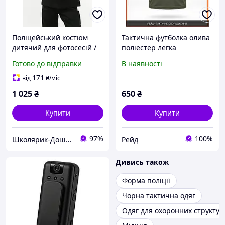
Поліцейський костюм
Тактична футболка олива
дитячий для фотосесій /
поліестер легка
Ігровий одяг для дитини /
вентиляція з принтом,
Готово до відправки
В наявності
Костюм "Поліція" для
тактичний одяг
дитячого театру
чоловічий для поліції та
171
від
₴
/міс
тренувань
1 025
₴
650
₴
Купити
Купити
97%
100%
Школярик-Дошколярик
Рейд
Дивись також
Форма поліції
Чорна тактична одяг
Одяг для охоронних структур