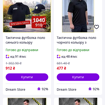
Тактична футболка поло
Тактична футболка поло
синього кольору
чорного кольору з
формений одяг для
коротким рукавом
Готово до відправки
Готово до відправки
поліції та патрульних
формений одяг для
службовців поліції стор1
працівників поліції стор1
91
48
від
₴
/міс
від
₴
/міс
1 302
.90
₴
681
.40
₴
912
₴
477
₴
Купити
Купити
92%
92%
Dream Store
Dream Store