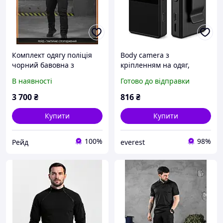
Комплект одягу поліція
Body camera з
чорний бавовна з
кріпленням на одяг,
манжетами, уніформа
Бодікамера для поліції,
В наявності
Готово до відправки
тактична для поліції та
Портативна нагрудна
силових структур
камера PE-66
3 700
₴
816
₴
Купити
Купити
100%
98%
Рейд
everest