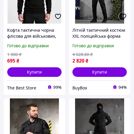
Кофта тактична чорна
Літній тактичний костюм
флісова для військових,
XXL поліцейська форма
поліції, охорони/мілітарі
літня військова уніформа
Готово до відправки
Готово до відправки
одяг
комплект одягу для
поліції тактика
1 000
₴
4 028
.60
₴
695
₴
2 820
₴
Купити
Купити
99%
94%
The Best Store
BuyBox