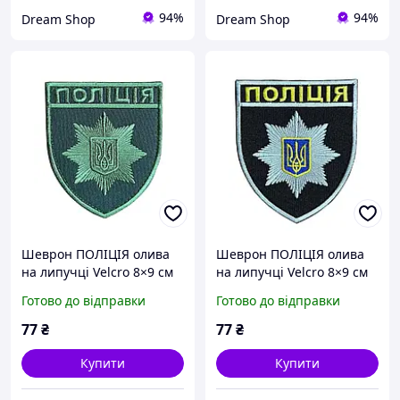
94%
94%
Dream Shop
Dream Shop
Шеврон ПОЛІЦІЯ олива
Шеврон ПОЛІЦІЯ олива
на липучці Velcro 8×9 см
на липучці Velcro 8×9 см
вишита тактична
вишита тактична
Готово до відправки
Готово до відправки
нашивка для форменого
нашивка для форменого
одягу
одягу
77
₴
77
₴
Купити
Купити