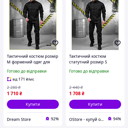
Тактичний костюм розмір
Тактичний костюм
M формений одяг для
статутний розмір S
поліції та спецпідрозділів
чорний поліцейська
Готово до відправки
Готово до відправки
військова уніформа
форма формений одяг
службовця стор1
для поліції костюм ріп
171
від
₴
/міс
стоп
2 280
₴
2 440
₴
1 710
₴
1 708
₴
Купити
Купити
92%
94%
Dream Store
OStore - купуй онлайн!