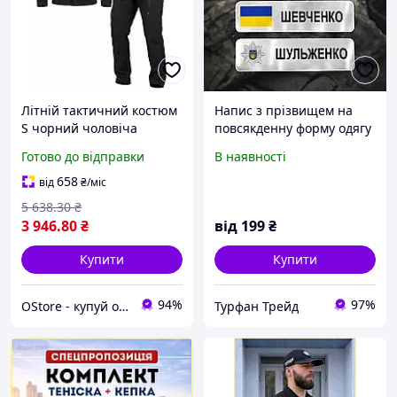
Літній тактичний костюм
Напис з прізвищем на
S чорний чоловіча
повсякденну форму одягу
військова форма одяг для
для поліції та військових
Готово до відправки
В наявності
поліції міський комплект
(метал)
для походів
658
від
₴
/міс
5 638
.30
₴
3 946
.80
₴
від
199
₴
Купити
Купити
94%
97%
OStore - купуй онлайн!
Турфан Трейд