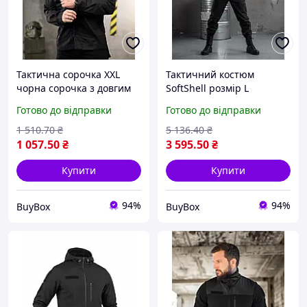
Тактична сорочка XXL
Тактичний костюм
чорна сорочка з довгим
SoftShell розмір L
рукавом військова
вологозахисний
Готово до відправки
Готово до відправки
уніформа одяг для поліції
формений одяг для
та ЗСУ
поліції демісезонний
1 510
.70
₴
5 136
.40
₴
військовий комплект
1 057
.50
₴
3 595
.50
₴
Купити
Купити
94%
94%
BuyBox
BuyBox