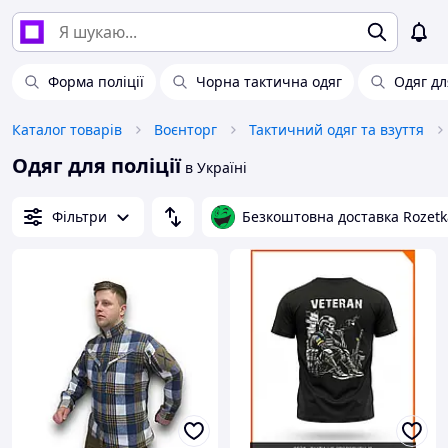
Форма поліції
Чорна тактична одяг
Одяг дл
Каталог товарів
Воєнторг
Тактичний одяг та взуття
Одяг для поліції
в Україні
Фільтри
Безкоштовна доставка Rozetk