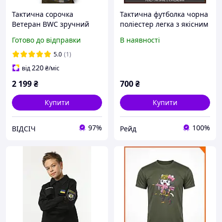
Тактична сорочка
Тактична футболка чорна
Ветеран BWC зручний
поліестер легка з якісним
військовий одяг для армії,
принтом, тактичний одяг
Готово до відправки
В наявності
поліції та активного
чоловічий для тренувань
відпочинку
поліції
5.0
(1)
220
від
₴
/міс
2 199
₴
700
₴
Купити
Купити
97%
100%
ВІДСІЧ
Рейд