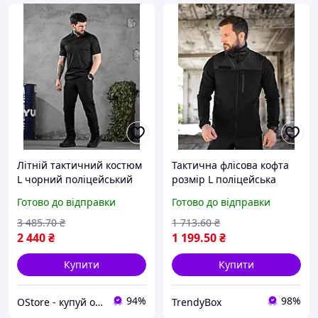
Літній тактичний костюм
Тактична флісова кофта
L чорний поліцейський
розмір L поліцейська
комплект одяг для поліції
фліска з велкро
Готово до відправки
Готово до відправки
форма для охоронців
тактичний одяг для
спецодяг
поліції тепла флісова
3 485
.70
₴
1 713
.60
₴
куртка box2
2 440
₴
1 199
.50
₴
Купити
Купити
94%
98%
OStore - купуй онлайн!
TrendyBox