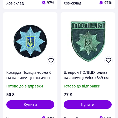
97%
97%
Хоз-склад
Хоз-склад
Кокарда Поліція чорна 6
Шеврон ПОЛІЦІЯ олива
см на липучці тактична
на липучці Velcro 8×9 см
вишита нашивка для
вишита тактична
Готово до відправки
Готово до відправки
форменого одягу та
нашивка для форменого
спорядження
одягу
50
₴
77
₴
Купити
Купити
97%
96%