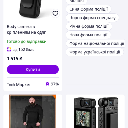
Міліція
Синя форма поліції
Чорна форма спецназу
Річна форма поліції
Body camera з
кріпленням на одяг,
Нова форма поліції
Нагрудна камера для
Готово до відправки
Форма національної поліції
поліції, Нагрудна камера
відеоспостереження DX-
152
від
₴
/міс
Форма української поліції
31
1 515
₴
Купити
97%
Твій Маркет