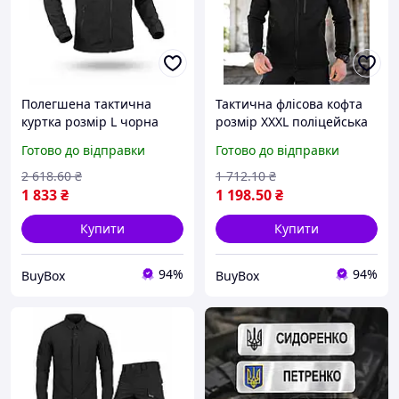
Полегшена тактична
Тактична флісова кофта
куртка розмір L чорна
розмір XXXL поліцейська
демісезонна вітрівка для
фліска з жетоном теплий
Готово до відправки
Готово до відправки
військових тактичний
армійський одяг для
одяг для поліції
поліції
2 618
.60
₴
1 712
.10
₴
1 833
₴
1 198
.50
₴
Купити
Купити
94%
94%
BuyBox
BuyBox