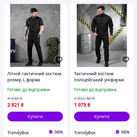
Літній тактичний костюм
Тактичний костюм
розмір L форма
поліцейський уніформа
поліцейська одяг для
чорна розмір XXL
Готово до відправки
Готово до відправки
поліції військовий
військовий одяг комплект
комплект тактична форма
для поліції формений
4 030
₴
2 821
.40
₴
box2
одяг box2
2 821
₴
1 975
₴
Купити
Купити
98%
98%
TrendyBox
TrendyBox