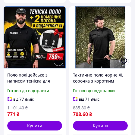
Поло поліцейське з
Тактичне поло чорне XL
написом теніска для
сорочка з коротким
правоохоронців
рукавом формений одяг
Готово до відправки
Готово до відправки
формений одяг для
для поліції та охоронних
поліції з погонами шоп1
структур шоп1
77
71
від
₴
/міс
від
₴
/міс
1 101
.40
₴
885
.80
₴
771
₴
708
.60
₴
Купити
Купити