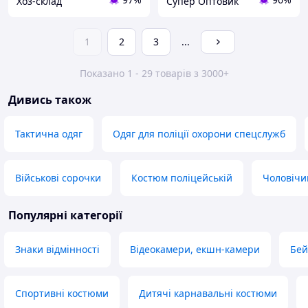
Хоз-склад
Супер Оптовик
1
2
3
...
Показано 1 - 29 товарів з 3000+
Дивись також
Тактична одяг
Одяг для поліції охорони спецслужб
Військові сорочки
Костюм поліцейській
Чоловічий
Популярні категорії
Знаки відмінності
Відеокамери, екшн-камери
Бей
Спортивні костюми
Дитячі карнавальні костюми