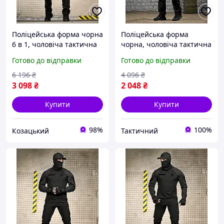
Поліцейська форма чорна
Поліцейська форма
6 в 1, чоловіча тактична
чорна, чоловіча тактична
форма чорна, літня
форма чорна, літня
Готово до відправки
Готово до відправки
форма поліція XL ad3rv
форма поліція XL Ne2kx
6 196
₴
4 096
₴
3 098
₴
2 048
₴
Купити
Купити
98%
100%
Козацький
Тактичний