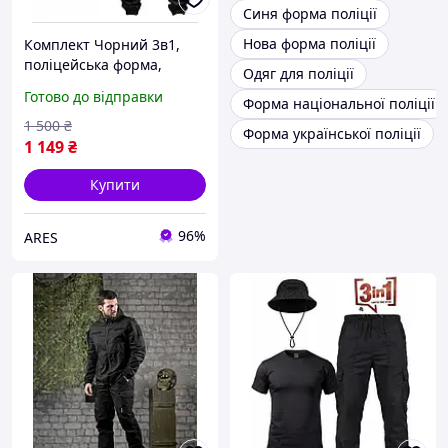
Синя форма поліції
Нова форма поліції
Комплект Чорний 3в1,
поліцейська форма,
Одяг для поліції
форма для поліції літо,
Готово до відправки
Форма національної поліції
літня форма поліція
1 500
₴
Форма української поліції
1 149
₴
Купити
96%
ARES