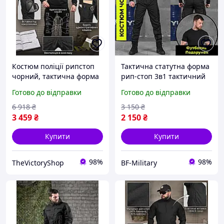
Костюм поліції рипстоп
Тактична статутна форма
чорний, тактична форма
рип-стоп 3в1 тактичний
чоловіча чорна, літня
костюм чорний поліція
Готово до відправки
Готово до відправки
форма поліції XL Tc3ok
літня форма поліції BAGS
6 918
₴
3 150
₴
3 459
₴
2 150
₴
Купити
Купити
98%
98%
TheVictoryShop
BF-Military