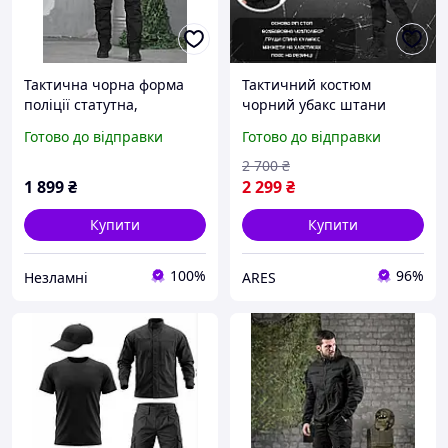
Тактична чорна форма
Тактичний костюм
поліції статутна,
чорний убакс штани
Тактичний статутний
squad black + бейсболка в
Готово до відправки
Готово до відправки
поліцейський чорний
подарунок, Літня форма
костюм, Літня чорна
для поліції убакс штани
2 700
₴
форма для поліції, jgd gko
1 899
₴
2 299
₴
sdk
Купити
Купити
100%
96%
Незламні
ARES