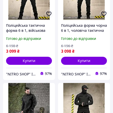
Поліцейська тактична
Поліцейська форма чорна
форма 6 в 1, військова
6 в 1, чоловіча тактична
форма чорна, літня
форма чорна, літня
Готово до відправки
Готово до відправки
чорна форма поліція М
форма поліція XL
6 198
₴
6 196
₴
3 099
₴
3 098
₴
Купити
Купити
97%
97%
"NITRO SHOP" Інтернет магазин
"NITRO SHOP" Інтернет магазин