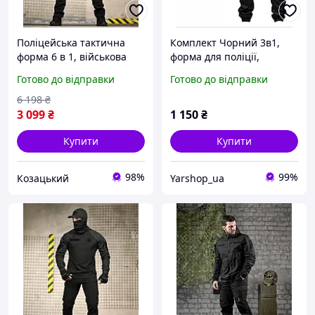
Поліцейська тактична
Комплект Чорний 3в1,
форма 6 в 1, військова
форма для поліції,
форма чорна, літня
поліцейська форма, літня
Готово до відправки
Готово до відправки
чорна форма поліція М
форма поліція
ad3rv
6 198
₴
3 099
₴
1 150
₴
Купити
Купити
98%
99%
Козацький
Yarshop_ua