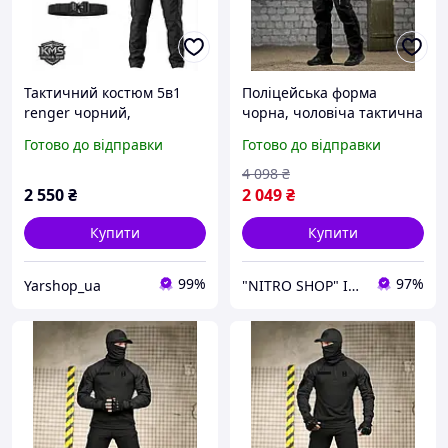
Тактичний костюм 5в1
Поліцейська форма
renger чорний,
чорна, чоловіча тактична
поліцейська форма, літня
форма чорна, літня
Готово до відправки
Готово до відправки
форма поліція, форма для
форма поліція XL
поліції
4 098
₴
2 550
₴
2 049
₴
Купити
Купити
99%
97%
Yarshop_ua
"NITRO SHOP" Інтернет магазин