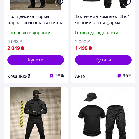
Поліцейська форма
Тактичний комплект 3 в 1
чорна, чоловіча тактична
чорний, літня форма
форма чорна, літня
поліція, літня чорна
Готово до відправки
Готово до відправки
форма поліція XL odfbq
форма ЗСУ, літній
комплект форми
4 098
₴
2 000
₴
2 049
₴
1 499
₴
Купити
Купити
98%
96%
Козацький
ARES