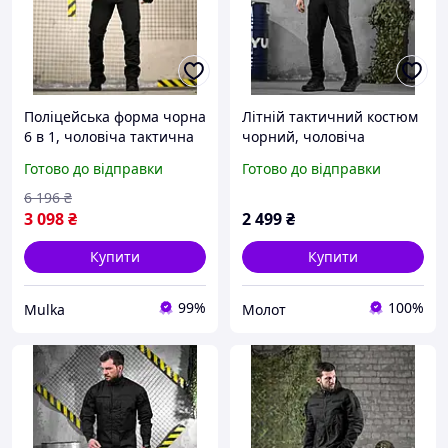
Поліцейська форма чорна
Літній тактичний костюм
6 в 1, чоловіча тактична
чорний, чоловіча
форма чорна, літня
військова літня форма
Готово до відправки
Готово до відправки
форма поліція XL cwsad
чорна поліція,
армійський еластичний
6 196
₴
костюм зсу
3 098
₴
2 499
₴
Купити
Купити
99%
100%
Mulka
Молот