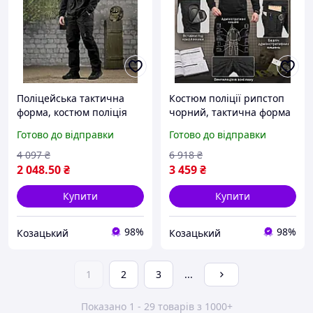
Поліцейська тактична
Костюм поліції рипстоп
форма, костюм поліція
чорний, тактична форма
рипстоп, літня форма
чоловіча чорна, літня
Готово до відправки
Готово до відправки
поліції L odfbq
форма поліції XL Bn7zx
4 097
₴
6 918
₴
2 048
.50
₴
3 459
₴
Купити
Купити
98%
98%
Козацький
Козацький
1
2
3
...
Показано 1 - 29 товарів з 1000+