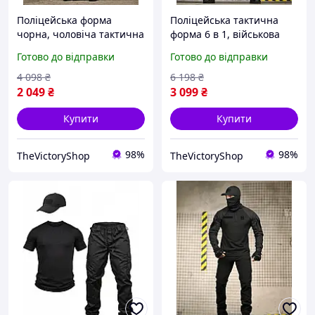
Поліцейська форма
Поліцейська тактична
чорна, чоловіча тактична
форма 6 в 1, військова
форма чорна, літня
форма чорна, літня
Готово до відправки
Готово до відправки
форма поліція XL etujv
чорна форма поліція М
tcs7bn
4 098
₴
6 198
₴
2 049
₴
3 099
₴
Купити
Купити
98%
98%
TheVictoryShop
TheVictoryShop