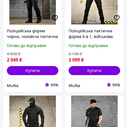
Поліцейська форма
Поліцейська тактична
чорна, чоловіча тактична
форма 6 в 1, військова
форма чорна, літня
форма чорна, літня
Готово до відправки
Готово до відправки
форма поліція XL omwes
чорна форма поліція М
cwsad
4 098
₴
6 198
₴
2 049
₴
3 099
₴
Купити
Купити
99%
99%
Mulka
Mulka