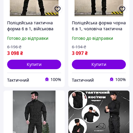
Поліцейська тактична
Поліцейська форма чорна
форма 6 в 1, військова
6 в 1, чоловіча тактична
форма чорна, літня
форма чорна, літня
Готово до відправки
Готово до відправки
чорна форма поліція М
форма поліція XL Ne2kx
Ne2kx
6 196
₴
6 194
₴
3 098
₴
3 097
₴
Купити
Купити
100%
100%
Тактичний
Тактичний