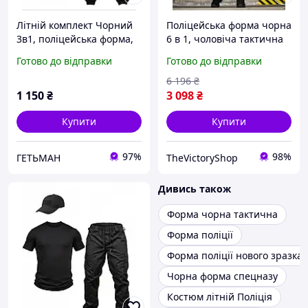
Літній комплект Чорний
Поліцейська форма чорна
3в1, поліцейська форма,
6 в 1, чоловіча тактична
літня форма поліція,
форма чорна, літня
Готово до відправки
Готово до відправки
форма для поліції
форма поліція XL tcs7bn
6 196
₴
1 150
₴
3 098
₴
Купити
Купити
97%
98%
ГЕТЬМАН
TheVictoryShop
Дивись також
Форма чорна тактична
Форма поліції
Форма поліції нового зразка
Чорна форма спецназу
Костюм літній Поліція