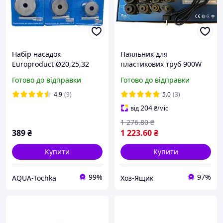
Набір насадок
Паяльник для
Europroduct Ø20,25,32
пластикових труб 900W
для PP-R труб
(16-32 мм),
Готово до відправки
Готово до відправки
"EUROPRODUCT"
(трубчастий)
4.9
(9)
5.0
(3)
204
від
₴
/міс
1 276
.80
₴
389
₴
1 223
.60
₴
Купити
Купити
99%
97%
AQUA-Tochka
Хоз-Ящик