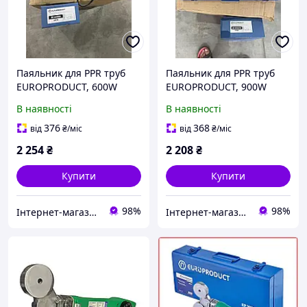
Паяльник для PPR труб
Паяльник для PPR труб
EUROPRODUCT, 600W
EUROPRODUCT, 900W
20/32mm
20/32mm
В наявності
В наявності
376
368
від
₴
/міс
від
₴
/міс
2 254
₴
2 208
₴
Купити
Купити
98%
98%
Інтернет-магазин "Kalde-freeline"
Інтернет-магазин "Kalde-freeline"