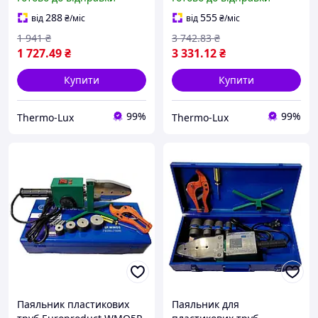
288
555
від
₴
/міс
від
₴
/міс
1 941
₴
3 742
.83
₴
1 727
.49
₴
3 331
.12
₴
Купити
Купити
99%
99%
Thermo-Lux
Thermo-Lux
Паяльник пластикових
Паяльник для