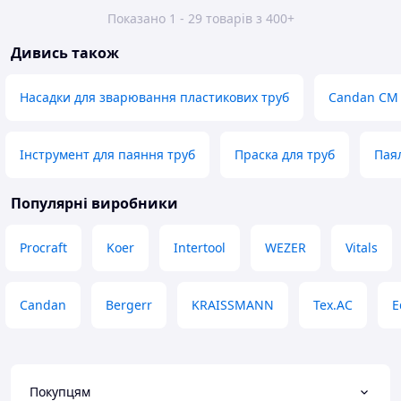
Показано 1 - 29 товарів з 400+
Дивись також
Насадки для зварювання пластикових труб
Candan CM
Інструмент для паяння труб
Праска для труб
Пая
Популярні виробники
Procraft
Koer
Intertool
WEZER
Vitals
Candan
Bergerr
KRAISSMANN
Tex.AC
E
Покупцям