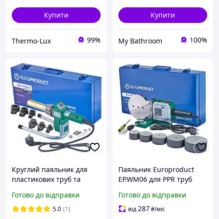
Купити
Купити
99%
100%
Thermo-Lux
My Bathroom
Круглий паяльник для
Паяльник Europroduct
пластикових труб та
EP.WM06 для PPR труб
фітингів Паяльник
(плоскі насадки)
Готово до відправки
Готово до відправки
круглий для
50/110mm
поліпропіленових труб та
287
5.0
(1)
від
₴
/міс
фітингів