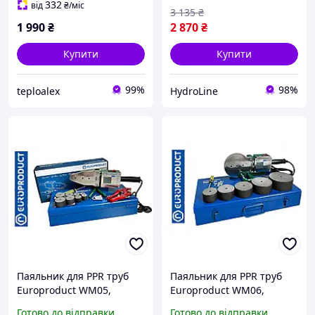
332
від
₴
/міс
3 135
₴
1 990
₴
2 870
₴
Купити
Купити
99%
98%
teploalex
HydroLine
Паяльник для PPR труб
Паяльник для PPR труб
Europroduct WM05,
Europroduct WM06,
750+750 Вт
1000+1000 Вт
Готово до відправки
Готово до відправки