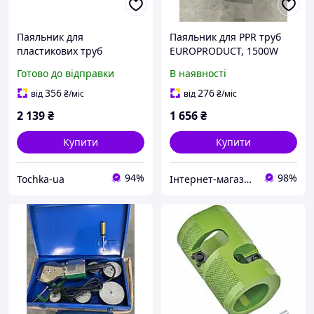
Паяльник для
Паяльник для PPR труб
пластикових труб
EUROPRODUCT, 1500W
Europroduct WMO4R
20/40mm
Готово до відправки
В наявності
цифровий. Польща
356
276
від
₴
/міс
від
₴
/міс
2 139
₴
1 656
₴
Купити
Купити
94%
98%
Tochka-ua
Інтернет-магазин "Kalde-freeline"