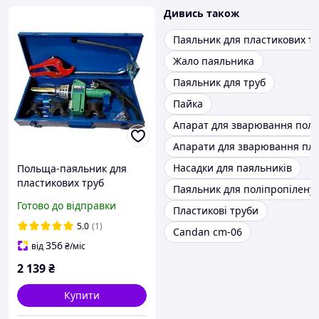
Дивись також
Паяльник для пластикових т
Жало паяльника
Паяльник для труб
Пайка
Апарат для зварювання полі
Апарати для зварювання пла
Насадки для паяльників
Польща-паяльник для
пластикових труб
Паяльник для поліпропілену
Europroduct WMO4R
Готово до відправки
Пластикові труби
цифровий
5.0
(1)
Candan cm-06
356
від
₴
/міс
2 139
₴
Купити