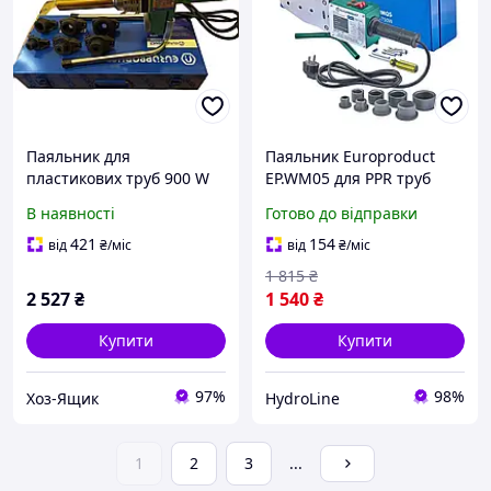
Паяльник для
Паяльник Europroduct
пластикових труб 900 W
EP.WM05 для PPR труб
(20-32 мм),
(плоскі насадки) 20/40mm
В наявності
Готово до відправки
"EUROPRODUCT"
(трубчастий)
421
154
від
₴
/міс
від
₴
/міс
1 815
₴
2 527
₴
1 540
₴
Купити
Купити
97%
98%
Хоз-Ящик
HydroLine
1
2
3
...