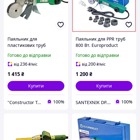
Паяльник для
Паяльник для PPR труб
пластикових труб
800 Вт. Europroduct
Europroduct EP.WM01 800
EP.WM01 (плоскі насадки)
Готово до відправки
Готово до відправки
Вт (Чехія) Паяльник для
20/40mm (EP6091)
поліпропіленових труб
236
200
від
₴
/міс
від
₴
/міс
1 415
₴
1 200
₴
Купити
Купити
100%
100%
"Constructor Tepla" Конструктор Тепла
SANTEXNIK DP.UA