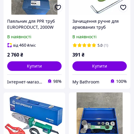
Паяльник для PPR труб
Зачищення ручне для
EUROPRODUCT, 2000W
армованих труб
50/110mm
Europroduct EP.WP032 PPR
В наявності
В наявності
32/40mm
460
від
₴
/міс
5.0
(1)
2 760
₴
391
₴
Купити
Купити
98%
100%
Інтернет-магазин "Kalde-freeline"
My Bathroom