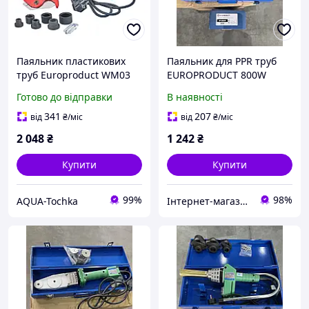
Паяльник пластикових
Паяльник для PPR труб
труб Europroduct WM03
EUROPRODUCT 800W
20/40mm
Готово до відправки
В наявності
341
207
від
₴
/міс
від
₴
/міс
2 048
₴
1 242
₴
Купити
Купити
99%
98%
AQUA-Tochka
Інтернет-магазин "Kalde-freeline"