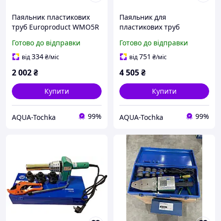
Паяльник пластикових
Паяльник для
труб Europroduct WMO5R
пластикових труб
20-63
Europroduct WMO6R
Готово до відправки
Готово до відправки
2000Вт.
334
751
від
₴
/міс
від
₴
/міс
2 002
₴
4 505
₴
Купити
Купити
99%
99%
AQUA-Tochka
AQUA-Tochka