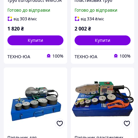
труб Europroduct WMO5R
пластикових труб
Europroduct WMO5R 20-
Готово до відправки
Готово до відправки
63
303
334
від
₴
/міс
від
₴
/міс
1 820
₴
2 002
₴
Купити
Купити
100%
100%
ТЕХНО-ЮА
ТЕХНО-ЮА
Паяльник для
Паяльник пластикових