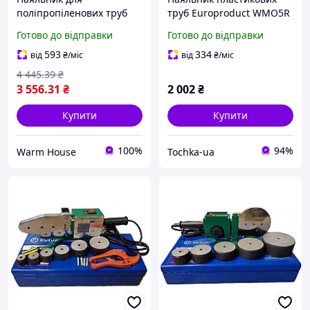
поліпропіленових труб
труб Europroduct WMO5R
плоскі насадки 50-110 мм.
20-63 Ножиці у
Готово до відправки
Готово до відправки
EUROPRODUCT WM06,
подарунок!
2000W
593
334
від
₴
/міс
від
₴
/міс
4 445
.39
₴
3 556
.31
₴
2 002
₴
Купити
Купити
100%
94%
Warm House
Tochka-ua