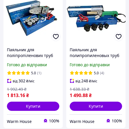
Паяльник для
Паяльник для
поліпропіленових труб
полипропиленовых труб
плоскі насадки 20-40 мм.
с круглыми насадками 16-
Готово до відправки
Готово до відправки
WM05 EUROPRODUCT,
32mm EUROPRODUCT
1500W
WM02R, 900W
5.0
(1)
5.0
(4)
302
248
від
₴
/міс
від
₴
/міс
1 992
.49
₴
1 638
.33
₴
1 813
.16
₴
1 490
.88
₴
Купити
Купити
100%
100%
Warm House
Warm House