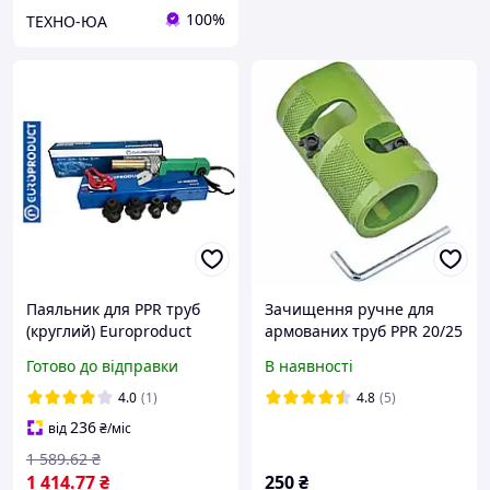
100%
ТЕХНО-ЮА
Паяльник для PPR труб
Зачищення ручне для
(круглий) Europroduct
армованих труб PPR 20/25
WM02R, 900 Вт
mm EUROPRODUCT
Готово до відправки
В наявності
EP.WP020
4.0
(1)
4.8
(5)
236
від
₴
/міс
1 589
.62
₴
1 414
.77
₴
250
₴