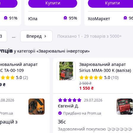
и
Купити
Купити
91%
95%
9
Юла
ХозМаркет
3
...
Вперед
Показано 1 - 29 товарів з 5000+
упців
у категорії «Зварювальні інвертори»
рювальний апарат
Зварювальний апарат
С ТА-00-109
Sirius MMA-300 K (валіза)
5.0
(2)
5.0
(10)
2 500
₴
9
₴
1 550
₴
.08.2026
29.07.2026
Євгеній Д.
+
1
+
4
Prom.ua
Придбано на Prom.ua
ращій з
Збс
Задоволений покупкою 🤝🤝🤝🤝🤝🤝