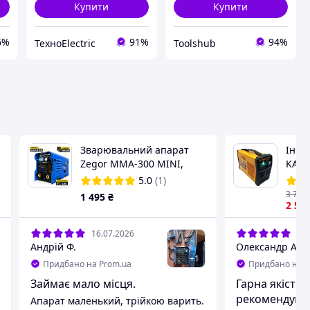
Купити
Купити
6%
91%
94%
ТехноElectric
Toolshub
Зварювальний апарат
Інве
Zegor MMA-300 MINI,
KAIS
інверторний IGBT
LINE
5.0
(1)
(дисплей, 4,2 кВА)
3 700
1 495
₴
2 50
16.07.2026
16.
Андрій Ф.
Олександр А.
+
1
Придбано на Prom.ua
Придбано на P
Займає мало місця.
Гарна якість з
рекомендую
Апарат маленький, трійкою варить.