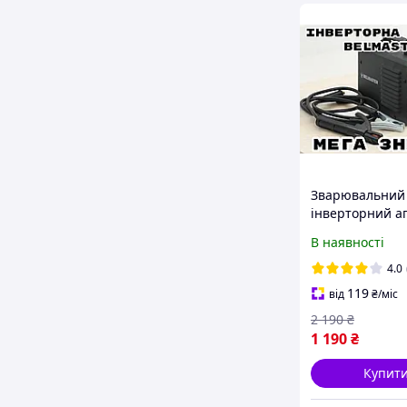
Зварювальний
інверторний а
Belmaster MMA
В наявності
діаметр електр
4.0 мм в пласт
4.0
кейсі
119
від
₴
/міс
2 190
₴
1 190
₴
Купит