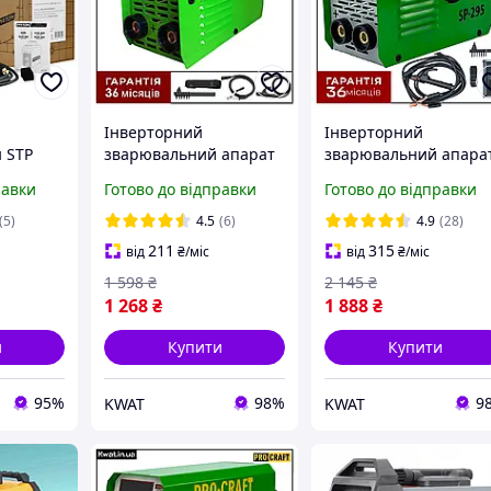
Інверторний
Інверторний
 STP
зварювальний апарат
зварювальний апара
.5 кВт,
Edon KW Eco mini 307
Procraft SP295 NEW
равки
Готово до відправки
Готово до відправки
3.1 кВт струм 20-300 А
Зварювальний струм
електроди 1.6 - 4.0 мм
295 А Діаметр
(5)
4.5
(6)
4.9
(28)
електрода 1.5 - 4 мм
211
315
від
₴
/міс
від
₴
/міс
1 598
₴
2 145
₴
1 268
₴
1 888
₴
и
Купити
Купити
95%
98%
9
KWAT
KWAT