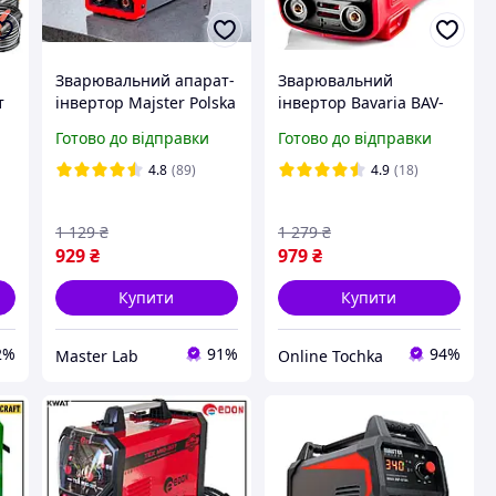
Зварювальний апарат-
Зварювальний
т
інвертор Majster Polska
інвертор Bavaria BAV-
ka
MP-0102 250 A
ММА 250 А зварка
Готово до відправки
Готово до відправки
інверторний апарат
інверторна
для зварювання
4.8
(89)
4.9
(18)
1 129
₴
1 279
₴
929
₴
979
₴
Купити
Купити
2%
91%
94%
Master Lab
Online Tochka