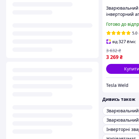
Зварювальний
інверторний а
Tesla Weld MM
Готово до відп
(3.5 кВт, 200 А)
5.0
327
від
₴
/міс
3 632
₴
3 269
₴
Купит
Tesla Weld
Дивись також
Зварювальний
Напівавтомат