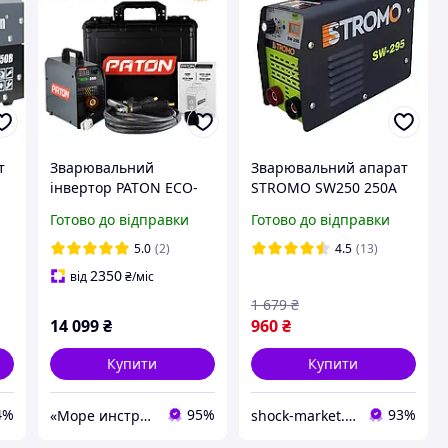
т
Зварювальний
Зварювальний апарат
-
інвертор PATON ECO-
STROMO SW250 250A
250 + кейс (ВДІ-250Е DC
інверторний
Готово до відправки
Готово до відправки
MMA) 5 років Гарантії
зварювальний апарат
5.0
(2)
4.5
(13)
2350
від
₴
/міс
1 679
₴
14 099
₴
960
₴
Купити
Купити
4%
95%
93%
«Море инструментов»
shock-market.in.ua