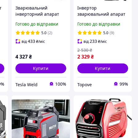
т
Зварювальний
Інвертор
інверторний апарат
зварювальний апарат
р
Tesla Weld MMA 265
інверторний Сталь
Готово до відправки
Готово до відправки
(4.3 кВт, 265 А) Hot-
ММА 250 Ампер
Start, Anti-Sticking +
5.0
(2)
5.0
(9)
Краги у подарунок
433
233
від
₴
/міс
від
₴
/міс
2 530
₴
4 327
₴
2 329
₴
Купити
Купити
9%
100%
99%
Tesla Weld
Topove