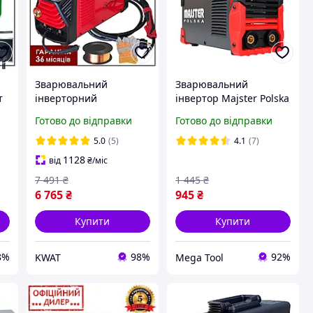
Зварювальний
Зварювальний
т
інверторний
інвертор Majster Polska
напівавтомат Edon KW
250A зварка для дому
Готово до відправки
Готово до відправки
TEX MIG-307
Зварювальний струм
5.0
(5)
4.1
(7)
20 - 307 А Електроди
1128
від
₴
/міс
1.6 - 4 мм
7 491
₴
1 445
₴
6 765
₴
945
₴
Купити
Купити
8%
98%
92%
KWAT
Mega Tool