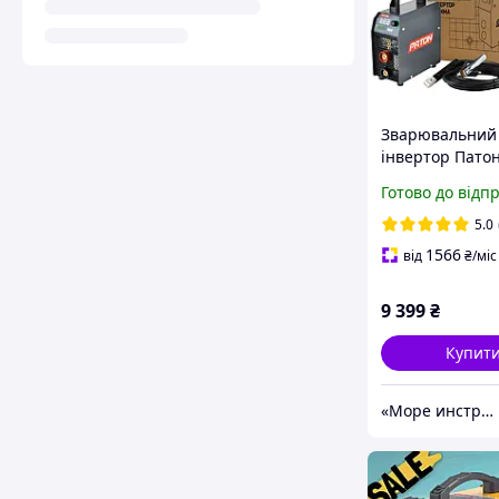
Зварювальний
інвертор Патон
ECO-160 MMA (5
Готово до відп
160 А) Картон
5.0
1566
від
₴
/міс
9 399
₴
Купит
«Море инструментов»