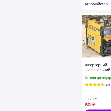
АгроМайстер
Інверторний
зварювальний
Schwartzmann 
Готово до відп
зварювальний
4.9
1 129
₴
929
₴