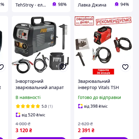
2%
98%
94%
TehStroy - електроінструмент | садова техніка
Лавка Джина
Інворторний
Зварювальний
R
зварювальний апарат
інвертор Vitals TSH
Німеччина Procraft RWI
MMA-1400h LCD mini
В наявності
Готово до відправки
-320
(230 В, 4.5 кВА, 140 А,
ММА / TIG Lift)
398
5.0
(1)
від
₴
/міс
Зварювальний апарат
520
від
₴
/міс
для дому
4 000
₴
2 620
₴
3 120
₴
2 391
₴