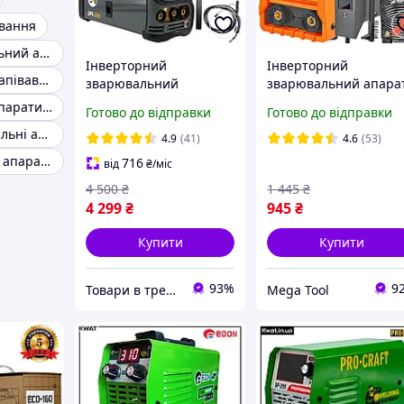
вання
Міні зварювальний апарат
Інверторний
Інверторний
Інверторний напівавтомат
зварювальний
зварювальний апара
напівавтомат Procraft
MP-0102 Majster Pols
Зварювальні апарати EDON
Готово до відправки
Готово до відправки
SPI290+флюсевий дріт
зварювальний
Патон зварювальні апарати
2КГ
інвертор для дому
4.9
(41)
4.6
(53)
Зварювальний апарат 3 в 1
716
від
₴
/міс
4 500
₴
1 445
₴
4 299
₴
945
₴
Купити
Купити
93%
9
Товари в тренді
Mega Tool