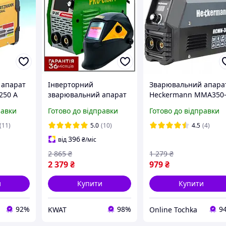
 апарат
Інверторний
Зварювальний апара
250 A
зварювальний апарат
Heckermann MMA350
альний
Procraft SP295 NEW і
BA 250А інвертор для
равки
Готово до відправки
Готово до відправки
орний
Маска Procraft SHP90-
зварювання
30 NEW
(11)
5.0
(10)
4.5
(4)
396
від
₴
/міс
2 865
₴
1 279
₴
2 379
₴
979
₴
и
Купити
Купити
92%
98%
9
KWAT
Online Tochka