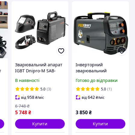
Зварювальний апарат
Інверторний
т
IGBT Dnipro-M SAB-
зварювальний
15DX + Кабеля + Маска
напівавтомат Procraft
В наявності
Готово до відправки
зварника WM-39N
Industrial SPI-290 NEW
5.0
(3)
5.0
(1)
ля
958
642
від
₴
/міс
від
₴
/міс
6 748
₴
5 748
₴
3 850
₴
Купити
Купити