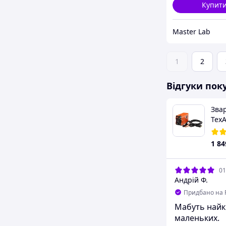
Купит
Master Lab
1
2
Відгуки пок
Зва
ТехА
1 84
01
Андрій Ф.
Придбано на 
Мабуть найк
маленьких.