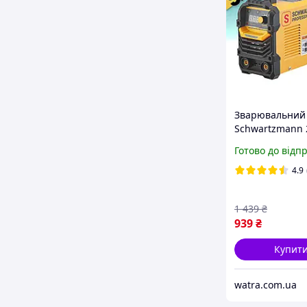
Зварювальний
Schwartzmann 
980 Вт зварюв
Готово до відп
апарат інверт
4.9
1 439
₴
939
₴
Купит
watra.com.ua