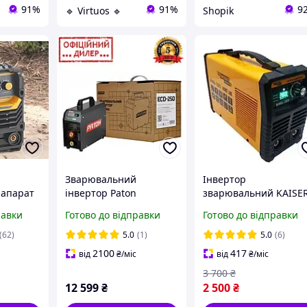
91%
91%
9
🔹 Virtuos 🔹
Shopik
Зварювальний
Інвертор
 апарат
інвертор Paton
зварювальний KAISE
250 A
ЕСО-250E DC MMA
ММA-280 HOME LINE
равки
Готово до відправки
Готово до відправки
 апарат
(ВДІ-250Е DC MMA)(8.8
кВт, 250 А) YLP
(62)
5.0
(1)
5.0
(6)
2100
417
від
₴
/міс
від
₴
/міс
3 700
₴
12 599
₴
2 500
₴