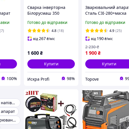
Сварка інверторна
Зварювальний апара
парат
Білорусмаш 350
Сталь СЗІ-280+маска
A 247
Нова W-2550 інверто
равки
Готово до відправки
Готово до відправки
 для дому
для будинку, дачі,
гаража, інверторна
(7)
4.8
(18)
4.9
(25)
міні зварювання
267
190
від
₴
/міс
від
₴
/міс
2 230
₴
1 600
₴
1 900
₴
и
Купити
Купити
100%
98%
9
Искра Profi
Topove
Зварювальний напівавтомат
 апарат
Інверторні зварювання