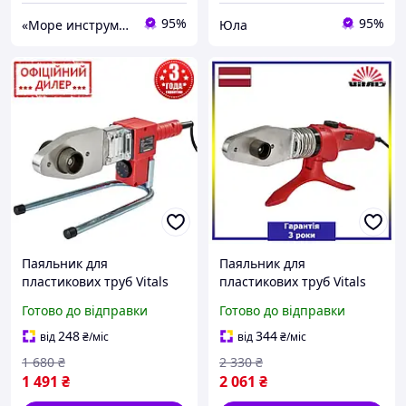
95%
95%
«Море инструментов»
Юла
Паяльник для
Паяльник для
пластикових труб Vitals
пластикових труб Vitals
PAK LP 680CC (насадки 20;
TMT LP 6150CC dual (6
Готово до відправки
Готово до відправки
25; 32; 40; 50; 63 мм)
насадок із подвійним
тефлоном 20, 25, 32, 40,
248
344
від
₴
/міс
від
₴
/міс
50, 63)
1 680
₴
2 330
₴
1 491
₴
2 061
₴