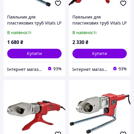
Паяльник для
Паяльник для
пластикових труб Vitals LP
пластикових труб Vitals LP
680CC (1000 Вт)
6150CC dual (2 тена,
В наявності
В наявності
750/1500 Вт)
1 680
₴
2 330
₴
Купити
Купити
93%
93%
Інтернет магазин "МотоВело" - найкраща техніка для вас!
Інтернет магазин "МотоВело" - найкраща техніка для вас!