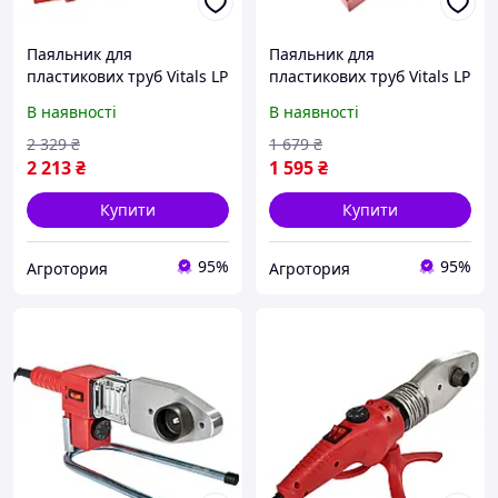
Паяльник для
Паяльник для
пластикових труб Vitals LP
пластикових труб Vitals LP
6150CC dual (1.5 кВт) 6
680CC, підставка, кейс, 6
В наявності
В наявності
тефлонових насадок в
тефлонових насадок у
комплекті
комплекті
2 329
₴
1 679
₴
2 213
₴
1 595
₴
Купити
Купити
95%
95%
Агротория
Агротория