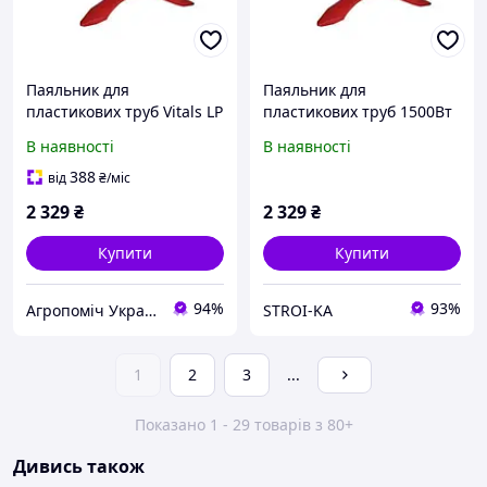
Паяльник для
Паяльник для
пластикових труб Vitals LP
пластикових труб 1500Вт
6150CC dual
Vitals (LP 6150CC) dual
В наявності
В наявності
388
від
₴
/міс
2 329
₴
2 329
₴
Купити
Купити
94%
93%
Агропоміч Україна
STROI-KA
1
2
3
...
Показано 1 - 29 товарів з 80+
Дивись також