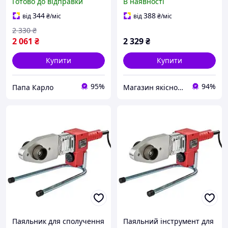
Готово до відправки
В наявності
насадок із подвійним
мм
тефлоном 20, 25, 32, 40,
344
388
від
₴
/міс
від
₴
/міс
50, 63)
2 330
₴
2 061
₴
2 329
₴
Купити
Купити
95%
94%
Папа Карло
Магазин якісного інструменту Tools Shop 24/7
Паяльник для сполучення
Паяльний інструмент для