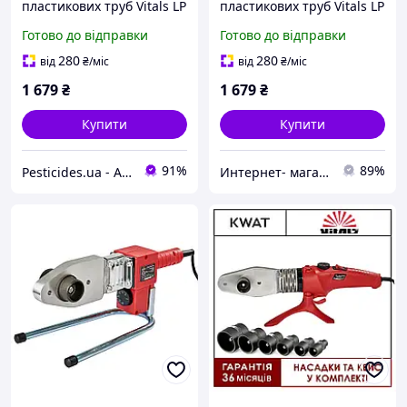
пластикових труб Vitals LP
пластикових труб Vitals LP
680CC професійний
680CC професійний
Готово до відправки
Готово до відправки
інструмент для
пристрій для зварювання
зварювання труб
(артикул 15-184220)
280
280
від
₴
/міс
від
₴
/міс
1 679
₴
1 679
₴
Купити
Купити
91%
89%
Pesticides.ua - Аграрна продукція і не тільки !!!
Интернет- магазин "AKB-OK"