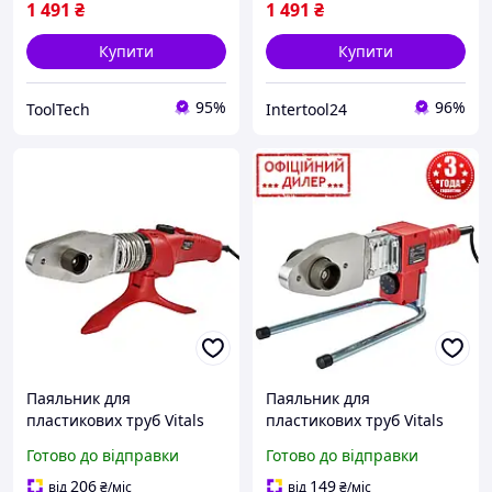
1 491
₴
1 491
₴
Купити
Купити
95%
96%
ToolTech
Intertool24
Паяльник для
Паяльник для
пластикових труб Vitals
пластикових труб Vitals
INT LP 6150CC dual (6
GRT LP 680CC (насадки 20;
Готово до відправки
Готово до відправки
насадок із подвійним
25; 32; 40; 50; 63 мм)
тефлоном 20, 25, 32, 40,
206
149
від
₴
/міс
від
₴
/міс