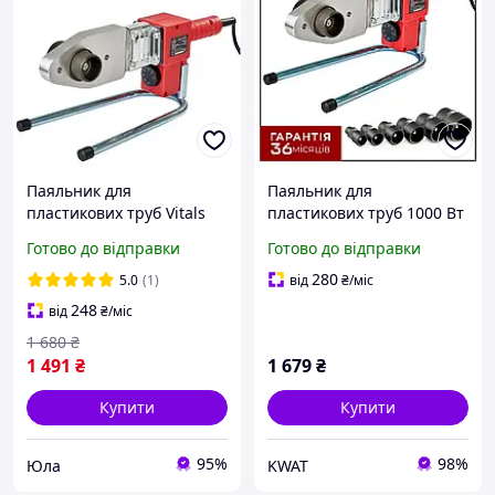
Паяльник для
Паяльник для
пластикових труб Vitals
пластикових труб 1000 Вт
YLP LP 680CC (насадки 20;
Vitals LP 680CC Набір
Готово до відправки
Готово до відправки
25; 32; 40; 50; 63 мм)
насадок 6 шт
280
5.0
(1)
від
₴
/міс
248
від
₴
/міс
1 680
₴
1 491
₴
1 679
₴
Купити
Купити
95%
98%
Юла
KWAT