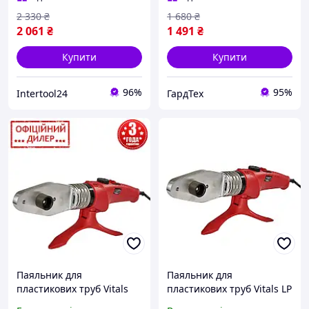
50, 63)
2 330
₴
1 680
₴
2 061
₴
1 491
₴
Купити
Купити
96%
95%
Intertool24
ГардТех
Паяльник для
Паяльник для
пластикових труб Vitals
пластикових труб Vitals LP
PAK LP 6150CC dual (6
6150CC dual 1500 Вт 20-63