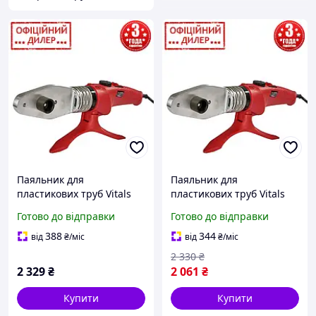
Паяльник для
Паяльник для
пластикових труб Vitals
пластикових труб Vitals
STP LP 6150CC dual (6
YLP LP 6150CC dual (6
Готово до відправки
Готово до відправки
насадок із подвійним
насадок із подвійним
тефлоном 20, 25, 32, 40,
тефлоном 20, 25, 32, 40,
388
344
від
₴
/міс
від
₴
/міс
50, 63)
50, 63)
2 330
₴
2 329
₴
2 061
₴
Купити
Купити