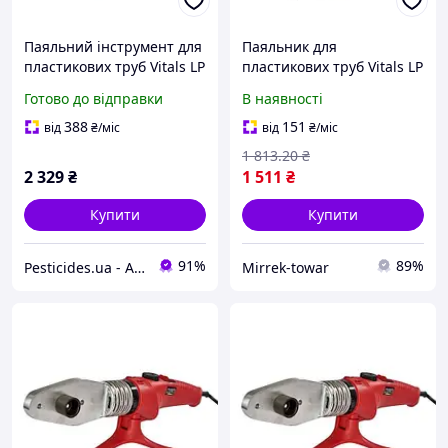
Паяльний інструмент для
Паяльник для
пластикових труб Vitals LP
пластикових труб Vitals LP
6150CC dual зручний та
680CC
Готово до відправки
В наявності
надійний для
зварювання труб
388
151
від
₴
/міс
від
₴
/міс
1 813
.20
₴
2 329
₴
1 511
₴
Купити
Купити
91%
89%
Pesticides.ua - Аграрна продукція і не тільки !!!
Mirrek-towar