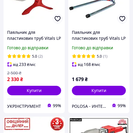
Паяльник для
Паяльник для
пластикових труб Vitals LP
пластикових труб Vitals LP
6150CC dual
680CC
Готово до відправки
Готово до відправки
5.0
(2)
5.0
(1)
233
168
від
₴
/міс
від
₴
/міс
2 500
₴
2 330
₴
1 679
₴
Купити
Купити
99%
99%
УКРІНСТРУМЕНТ
POLOSA - ИНТЕРНЕТ-МАГАЗИН ТОВАРОВ ДЛЯ СТРОИТЕЛЬСТВА, САДА И ДОМА