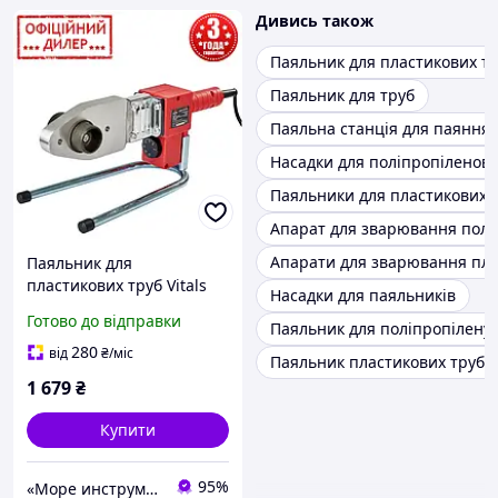
Дивись також
Паяльник для пластикових т
Паяльник для труб
Паяльна станція для паяння
Насадки для поліпропіленов
Паяльники для пластикових 
Апарат для зварювання полі
Апарати для зварювання пла
Паяльник для
пластикових труб Vitals
Насадки для паяльників
STP LP 680CC (насадки 20;
Готово до відправки
Паяльник для поліпропілену
25; 32; 40; 50; 63 мм)
280
від
₴
/міс
Паяльник пластикових труб 
1 679
₴
Купити
95%
«Море инструментов»