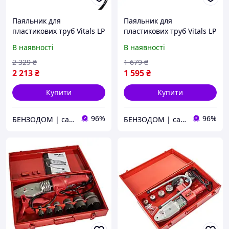
Паяльник для
Паяльник для
пластикових труб Vitals LP
пластикових труб Vitals LP
6150CC dual (0 300 °С,
680CC (0 300 °С, 1000 Вт)
В наявності
В наявності
750/1500 Вт)
2 329
₴
1 679
₴
2 213
₴
1 595
₴
Купити
Купити
96%
96%
БЕНЗОДОМ | садова техніка та електроінструмент
БЕНЗОДОМ | садова техніка та електроінструмент