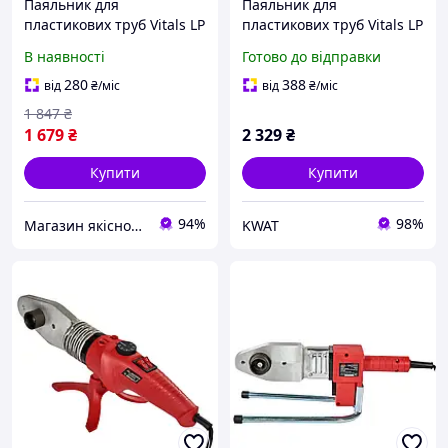
Паяльник для
Паяльник для
пластикових труб Vitals LP
пластикових труб Vitals LP
680CC 1000 Вт 20-63 мм
6150CC dual 1500 Вт 300
В наявності
Готово до відправки
°С 2 тени 6 насадок
металевий кейс
280
388
від
₴
/міс
від
₴
/міс
1 847
₴
1 679
₴
2 329
₴
Купити
Купити
94%
98%
Магазин якісного інструменту Tools Shop 24/7
KWAT