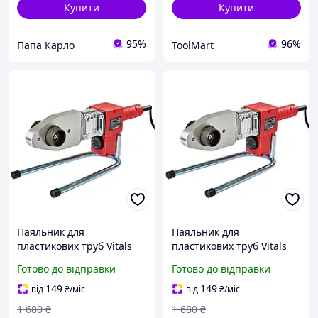
Купити
Купити
95%
96%
Папа Карло
ToolMart
Паяльник для
Паяльник для
пластикових труб Vitals
пластикових труб Vitals
TLT LP 680CC (насадки 20;
INT LP 680CC (насадки 20;
Готово до відправки
Готово до відправки
25; 32; 40; 50; 63 мм)
25; 32; 40; 50; 63 мм)
149
149
від
₴
/міс
від
₴
/міс
1 680
₴
1 680
₴