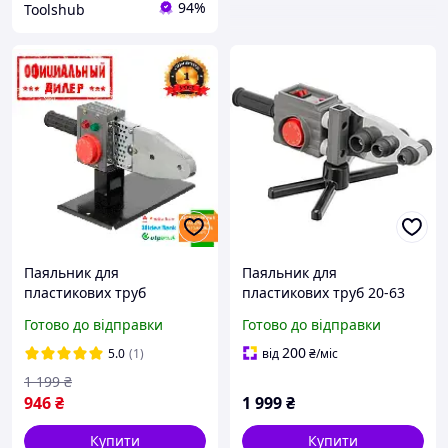
94%
Toolshub
Паяльник для
Паяльник для
пластикових труб
пластикових труб 20-63
Intertool STP RT-2111
мм INTERTOOL RT-2112,
Готово до відправки
Готово до відправки
паяльник для ППР труби
200
5.0
(1)
від
₴
/міс
1 199
₴
946
₴
1 999
₴
Купити
Купити