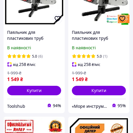
Паяльник для
Паяльник для
пластикових труб
пластикових труб
850/1850 Вт, 0-300 ° C,
Intertool STP RT-2112
В наявності
В наявності
насадки 20, 25, 32, 40, 50,
63 мм, Intertool TSH RT-
5.0
(6)
5.0
(1)
2112
258
258
від
₴
/міс
від
₴
/міс
1 999
₴
1 999
₴
1 549
₴
1 549
₴
Купити
Купити
94%
95%
Toolshub
«Море инструментов»