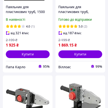
Паяльник для
Паяльник для
пластикових труб, 1500
пластикових труб,
Вт, 0-300 ° C, насадки 75,
850/1850 Вт, 0-300°C,
В наявності
Готово до відправки
90, 110 мм Intertool PAK
насадки 20, 25, 32, 40, 50,
RT-2113 кейс
63 мм, металевий кейс
4.0
(1)
5.0
(2)
321
187
від
₴
/міс
від
₴
/міс
2 199
₴
2 199
₴
1 925
₴
1 869
.15
₴
Купити
Купити
95%
99%
Папа Карло
Віллоас