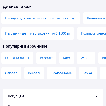
Дивись також
Насадки для зварювання пластикових труб
Паяльники п
Паяльник для пластикових труб 1500 вт
Поліпропілено
Популярні виробники
EUROPRODUCT
Procraft
Koer
WEZER
Bl
Candan
Bergerr
KRAISSMANN
Tex.AC
E
Покупцям