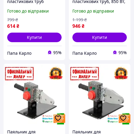
пластикових труб
пластикових труб, 850 Вт,
Intertool PAK RT-2110
насадки 20, 25, 32, 40, 50,
Готово до відправки
Готово до відправки
63 мм, ключ Intertool PAK
RT-2111
799
₴
1 199
₴
614
₴
946
₴
Купити
Купити
95%
95%
Папа Карло
Папа Карло
Паяльник для
Паяльник для