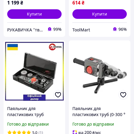
1 199
₴
614
₴
Купити
Купити
99%
96%
РУКАВИЧКА "твоя будівельна скарбничка"
ToolMart
Паяльник для
Паяльник для
пластикових труб
пластикових труб (0-300 °
Intertool TMT RT-2111
C, насадки 20, 25, 32, 40,
Готово до відправки
Готово до відправки
50, 63 мм + металевий
кейс) INTERTOOL [RT-
200
5.0
(1)
від
₴
/міс