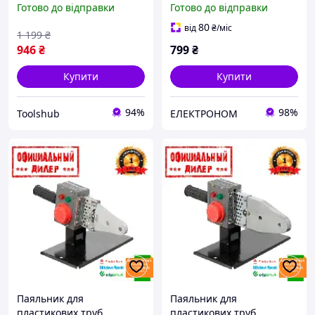
Готово до відправки
Готово до відправки
63 мм, ключ Intertool TSH
мм + металевий кейс)
RT-2111
INTERTOOL [RT-2110]
80
від
₴
/міс
1 199
₴
946
₴
799
₴
Купити
Купити
94%
98%
Toolshub
ЕЛЕКТРОНОМ
Паяльник для
Паяльник для
пластикових труб
пластикових труб