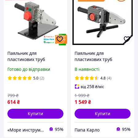
Паяльник для
Паяльник для
пластикових труб
пластикових труб
Intertool STP RT-2110
850/1850 Вт, 0-300 ° C,
Готово до відправки
В наявності
насадки 20, 25, 32, 40, 50,
63 мм, Intertool PAK RT-
5.0
(2)
4.8
(4)
2112
258
від
₴
/міс
799
₴
1 999
₴
614
₴
1 549
₴
Купити
Купити
95%
95%
«Море инструментов»
Папа Карло