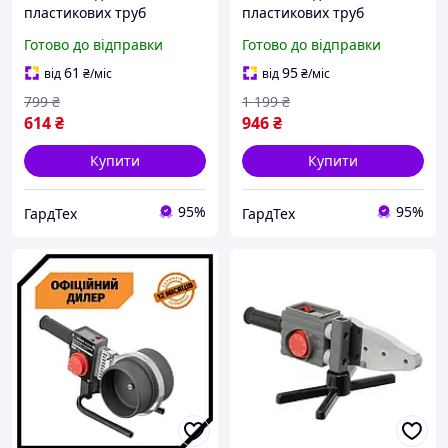
пластикових труб
пластикових труб
Intertool GRT RT-2110
Intertool GRT RT-2111
Готово до відправки
Готово до відправки
61
95
від
₴
/міс
від
₴
/міс
799
₴
1 199
₴
614
₴
946
₴
Купити
Купити
95%
95%
ГардТех
ГардТех