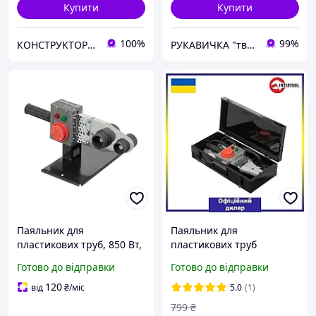
Купити
Купити
100%
99%
КОНСТРУКТОР онлайн-магазин
РУКАВИЧКА "твоя будівельна скарбничка"
Паяльник для
Паяльник для
пластикових труб, 850 Вт,
пластикових труб
0-300 °C, насадки 20, 25,
Intertool TMT RT-2110
Готово до відправки
Готово до відправки
32, 40, 50, 63 мм,
металевий кейс
120
від
₴
/міс
5.0
(1)
INTERTOOL RT-2111
799
₴