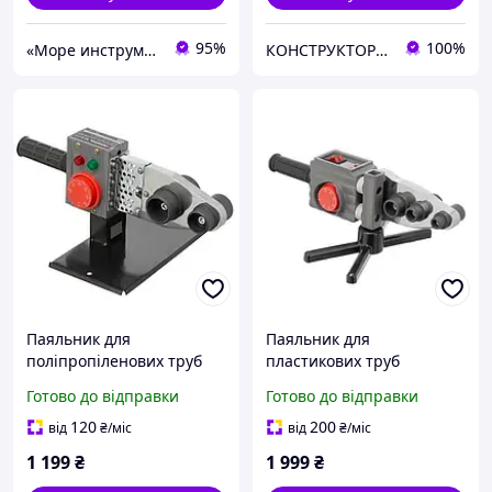
95%
100%
«Море инструментов»
КОНСТРУКТОР онлайн-магазин
Паяльник для
Паяльник для
поліпропіленових труб
пластикових труб
850 Вт INTERTOOL RT-
850/1850 Вт 0-300°C
Готово до відправки
Готово до відправки
2111, паяльник для PPR
насадки 20, 25, 32, 40, 50,
труб 20-63 мм у
63 мм INTERTOOL RT-2112
120
200
від
₴
/міс
від
₴
/міс
металевому кейсі
1 199
₴
1 999
₴