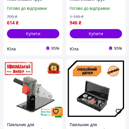
Intertool YLP RT-2110
Intertool YLP RT-2111
Готово до відправки
Готово до відправки
799
₴
1 199
₴
614
₴
946
₴
Купити
Купити
95%
95%
Юла
Юла
Паяльник для
Паяльник для