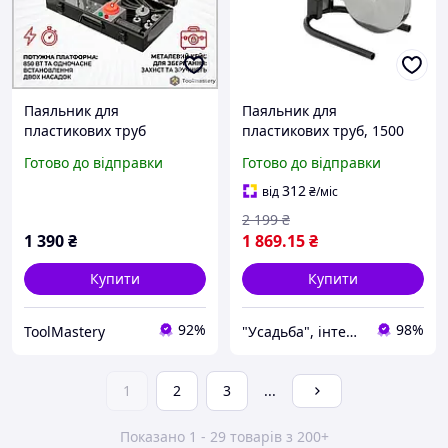
Паяльник для
Паяльник для
пластикових труб
пластикових труб, 1500
INTERTOOL RT-2111, 850
Вт, 0-300 °C, насадки 75,
Готово до відправки
Готово до відправки
Вт, 20-63 мм, кейс
90, 110 мм, металевий
кейс INTERTOOL RT-2113
312
від
₴
/міс
2 199
₴
1 390
₴
1 869
.15
₴
Купити
Купити
92%
98%
ToolMastery
"Усадьба", інтернет-магазин
1
2
3
...
Показано 1 - 29 товарів з 200+