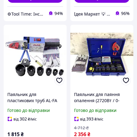
94%
96%
⚙️Tool Time: Інструменти для будь-яких завдань!
Ідея Маркет 💡 Інтернет-магазин корисних ідей
Паяльник для
Паяльник для паяння
пластикових труб AL-FA
опалення (2720Вт / 0-
LPW02 2720 Вт 0-300 °C 6
300°C / 6 насадок), Праска
Готово до відправки
Готово до відправки
насадок + Ножниці для
для пропіленових труб,
труб HM
Готово до відправки
302
393
від
₴
/міс
від
₴
/міс
4 712
₴
1 815
₴
2 356
₴