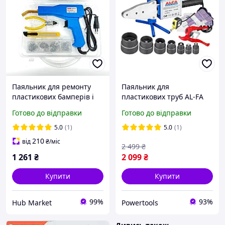
Паяльник для ремонту
Паяльник для
пластикових бамперів і
пластикових труб AL-FA
деталей AL-FA ALPBW50-B
LPW02 7 насадок апарат
Готово до відправки
Готово до відправки
50 Вт 200 скоб HM
для пайки пластикових
поліпропіленових труб
5.0
(1)
5.0
(1)
210
від
₴
/міс
2 499
₴
1 261
₴
2 099
₴
Купити
Купити
99%
93%
Hub Market
Powertools