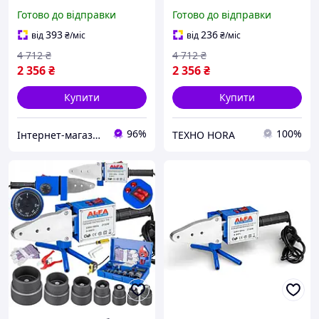
300°C / 6 насадок), Праска
(2720Вт / 0-300°C / 6
Готово до відправки
Готово до відправки
для пропіленових труб,
насадок), Паяльники для
Доставка по Україні
монтажу, Паяльник
393
236
від
₴
/міс
від
₴
/міс
пропіленових труб, TJY
4 712
₴
4 712
₴
2 356
₴
2 356
₴
Купити
Купити
96%
100%
Інтернет-магазин "Little Sam"
TEXHO HORA