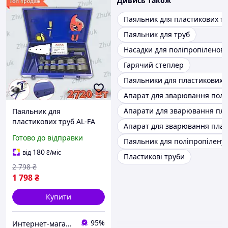
Дивись також
Паяльник для пластикових т
Паяльник для труб
Насадки для поліпропіленов
Гарячий степлер
Паяльники для пластикових 
Апарат для зварювання полі
Апарати для зварювання пла
Паяльник для
пластикових труб AL-FA
Апарат для зварювання плас
LPW02 Паяльник трубний
Готово до відправки
Паяльник для поліпропілену
2720 Вт Апарати для
зварювання пластикових
180
від
₴
/міс
Пластикові труби
труб
2 798
₴
1 798
₴
Купити
95%
Интернет-магазин Zhuk