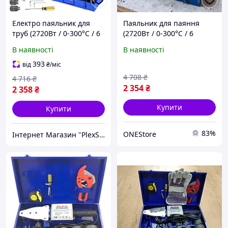
Електро паяльник для
Паяльник для паяння
труб (2720Вт / 0-300°C / 6
(2720Вт / 0-300°C / 6
насадок), Паяльник для
насадок), Праска для пвх
В наявності
В наявності
паяння труб пвх, Праска
труб, Інструмент для
для зварювання труб,
паяння труб, TFF
393
від
₴
/міс
CQS
4 708
₴
4 716
₴
2 354
₴
2 358
₴
Купити
Купити
83%
ONEStore
Інтернет Магазин "PlexStore"