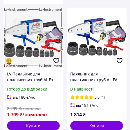
LV Паяльник для
Паяльник для
пластикових труб Al-Fa
пластикових труб AL-FA
2720 Вт TOP|LV
LPW002 (2720 Вт)
Готово до відправки
В наявності
180
від
₴
/міс
5.0
(1)
181
від
₴
/міс
2 299
₴/комплект
1 799
₴/комплект
1 814
₴
Купити
Купити