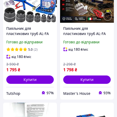
Паяльник для
Паяльник для
пластикових труб AL-FA
пластикових труб AL-FA
LPW02 Зварювальний
LPW02 Паяльник для
Готово до відправки
Готово до відправки
апарат для ПВХ труб
сантехнічних труб 0
2720W апарат
300°C Електричний
180
5.0
(2)
від
₴
/міс
поліфузійного
паяльник 2000 Вт Італія
180
від
₴
/міс
зварювання труб 16 63
3 590
₴
2 298
₴
мм
1 795
₴
1 798
₴
Купити
Купити
97%
93%
Tutshop
Master's House