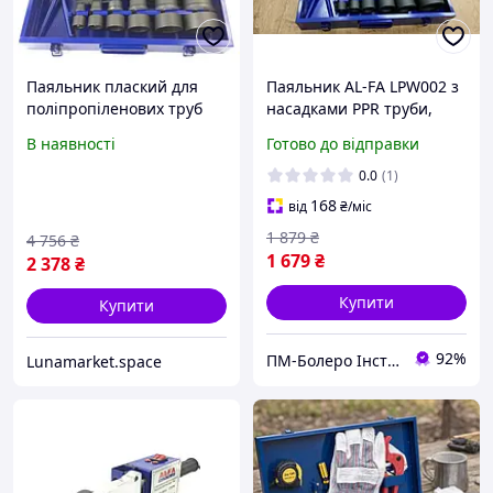
Паяльник плаский для
Паяльник AL-FA LPW002 з
поліпропіленових труб
насадками PPR труби,
(2720Вт / 0-300°C / 6
2700 Вт
В наявності
Готово до відправки
насадок),
Електропаяльник для
0.0
(1)
пластикових труб, QLL
168
від
₴
/міс
1 879
₴
4 756
₴
1 679
₴
2 378
₴
Купити
Купити
92%
ПМ-Болеро Інструмент
Lunamarket.space