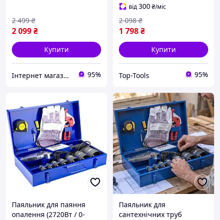
300
від
₴
/міс
2 499
₴
2 098
₴
2 099
₴
1 798
₴
Купити
Купити
95%
95%
Інтернет магазин 🛠 Men’s Tool
Top-Tools
Паяльник для паяння
Паяльник для
опалення (2720Вт / 0-
сантехнічних труб