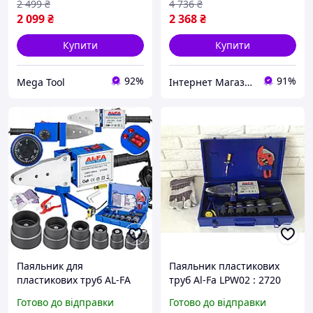
2 499
₴
4 736
₴
2 099
₴
2 368
₴
Купити
Купити
92%
91%
Mega Tool
Інтернет Магазин "StepShop"
Паяльник для
Паяльник пластикових
пластикових труб AL-FA
труб Al-Fa LPW02 : 2720
LPW02 2720 Вт 7 насадок
Вт: 300°C
Готово до відправки
Готово до відправки
періодичний тип нагріву