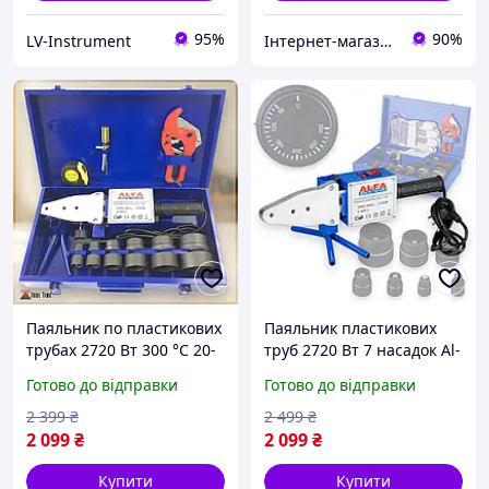
95%
90%
LV-Instrument
Інтернет-магазин "inGarden"
Паяльник по пластикових
Паяльник пластикових
трубах 2720 Вт 300 °C 20-
труб 2720 Вт 7 насадок Al-
63 мм Alfa LPW02
fa LPW002 паяльник з
Готово до відправки
Готово до відправки
паяльники по пластику
аксесуарами в кейсі
трубний паяльник з
паяльники по пластику
2 399
₴
2 499
₴
насадками
2 099
₴
2 099
₴
Купити
Купити