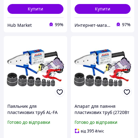
Купити
Купити
99%
97%
Hub Market
Интернет-магазин "АТМ"
Паяльник для
Апарат для паяння
пластикових труб AL-FA
пластикових труб (2720Вт
LPW02 2720 Вт 0-300 °C
/ 0-300°C / 6 насадок),
Готово до відправки
Готово до відправки
зварювальний апарат
Паяльна станція для
для труб ПВХ
пластикових труб, MTS
395
від
₴
/міс