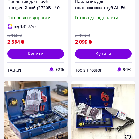
Паяльник для труб
Паяльник для
професійний (2720Вт / 0-
пластикових труб AL-FA
300°C / 6 насадок), Праска
LPW02 2720 Ватт 16 - 63
Готово до відправки
Готово до відправки
для зварювання
мм труба
поліпропіленових труб,
431
від
₴
/міс
FBK
5 168
₴
2 499
₴
2 584
₴
2 099
₴
Купити
Купити
92%
94%
TAIPIN
Tools Prostor