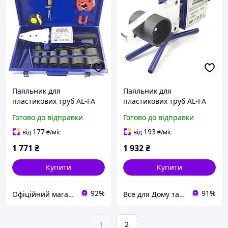
Паяльник для
Паяльник для
пластикових труб AL-FA
пластикових труб AL-FA
LPW02
LPW02
Готово до відправки
Готово до відправки
177
193
від
₴
/міс
від
₴
/міс
1 771
₴
1 932
₴
Купити
Купити
92%
91%
Офіційний магазин Kraft&Dele🛠
Все для Дому та Саду Bizon24🛠
1
2