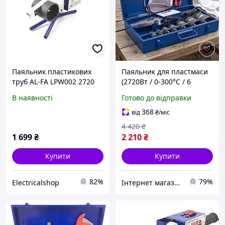
Паяльник пластикових
Паяльник для пластмаси
труб AL-FA LPW002 2720
(2720Вт / 0-300°C / 6
Вт
насадок), Паяльник для
В наявності
Готово до відправки
зварювання пластикових
труб, ITR
368
від
₴
/міс
4 420
₴
1 699
₴
2 210
₴
Купити
Купити
82%
79%
Electricalshop
Інтернет магазин Єнот