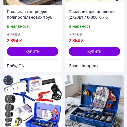
Паяльна станція для
Паяльник для опалення
поліпропіленових труб
(2720Вт / 0-300°C / 6
(2720Вт / 0-300°C / 6
насадок), Паяльник
В наявності
В наявності
насадок), Паяльник для
праска для пластикових
паяння пластикових труб,
труб, Зварювальний
4 788
₴
4 728
₴
NQE
паяльник, XMU
2 394
₴
2 364
₴
Купити
Купити
ПобудON
Good shopping