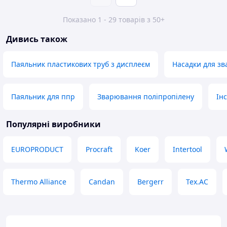
Показано 1 - 29 товарів з 50+
Дивись також
Паяльник пластикових труб з дисплеєм
Насадки для з
Паяльник для ппр
Зварювання поліпропілену
Ін
Популярні виробники
EUROPRODUCT
Procraft
Koer
Intertool
Thermo Alliance
Candan
Bergerr
Tex.AC