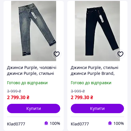
Джинси Purple, чоловічі
Джинси Purple, стильні
джинси Purple, стильні
джинси Purple Brand,
джинси Purple Brand,
чоловічі джинси Purple,
Готово до відправки
Готово до відправки
модні джинси Purple,
модні джинси Purple,
брендований денім
бренд Purple, одяг Purple
3 999
₴
3 999
₴
Purple, одяг Purple
Brand
2 799
.30
₴
2 799
.30
₴
Купити
Купити
100%
100%
Klad0777
Klad0777