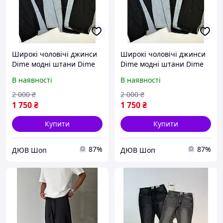
Широкі чоловічі джинси
Широкі чоловічі джинси
Dime модні штани Dime
Dime модні штани Dime
джинси дайм
джинси дайм
В наявності
В наявності
2 000
₴
2 000
₴
1 750
₴
1 750
₴
Купити
Купити
87%
87%
ДЮВ Шоп
ДЮВ Шоп