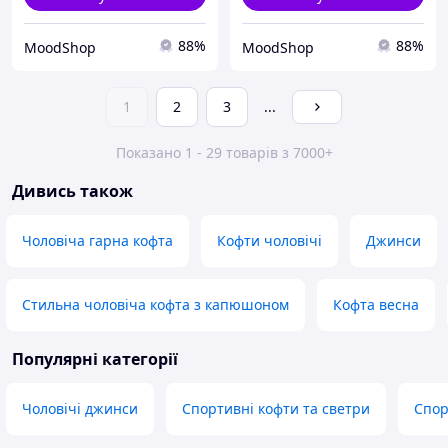
88%
88%
MoodShop
MoodShop
1
2
3
...
Показано 1 - 29 товарів з 7000+
Дивись також
Чоловіча гарна кофта
Кофти чоловічі
Джинси
Стильна чоловіча кофта з капюшоном
Кофта весна
Популярні категорії
Чоловічі джинси
Спортивні кофти та светри
Спор