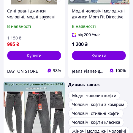
Сині рвані джинси
Модні чоловічі молодіжні
чоловічі, модні звужені
джинси Mom Fit Directive
джинси, молодіжні
В наявності
В наявності
турецькі вузькі джинси
(весна, осінь)
200
від
₴
/міс
1 150
₴
995
₴
1 200
₴
Купити
Купити
98%
100%
DAYTON STORE
Jeans Planet-джинсовий одяг для всієї родини
Дивись також
Модні чоловічі кофти
Чоловічі кофти з коміром
Чоловічі стильні кофти
Чоловічі кофти класика
Жіночі молодіжні чоловічі