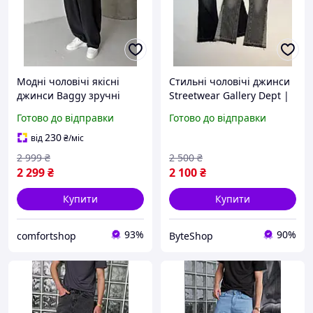
Модні чоловічі якісні
Стильні чоловічі джинси
джинси Baggy зручні
Streetwear Gallery Dept |
молодіжні джинси
Модний денім Flared
Готово до відправки
Готово до відправки
скейтер вільного крою
для хлопця
230
від
₴
/міс
2 999
₴
2 500
₴
2 299
₴
2 100
₴
Купити
Купити
93%
90%
comfortshop
ByteShop