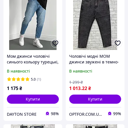
Мом джинси чоловічі
Чоловічі модні МОМ
синього кольору турецькі,
джинси звужені в темно-
молодіжні модні джинси
сірому кольорі у 29
В наявності
В наявності
бойфренд укорочені сині
розмірі
на осінь/весну
5.0
(1)
1 299
₴
1 175
₴
1 013
.22
₴
Купити
Купити
98%
99%
DAYTON STORE
OPTFOR.COM.UA - Будь першим разом з нами!