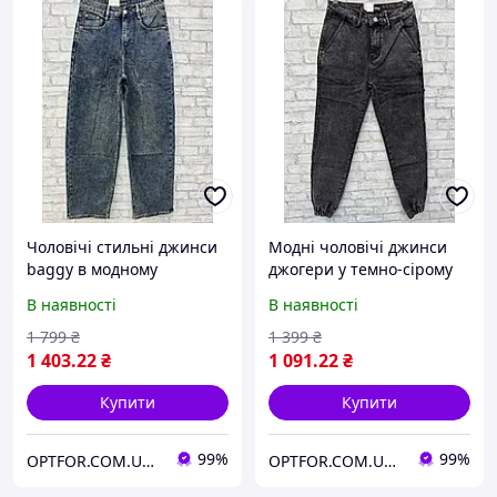
Чоловічі стильні джинси
Модні чоловічі джинси
baggy в модному
джогери у темно-сірому
забарвленні
кольорі
В наявності
В наявності
1 799
₴
1 399
₴
1 403
.22
₴
1 091
.22
₴
Купити
Купити
99%
99%
OPTFOR.COM.UA - Будь першим разом з нами!
OPTFOR.COM.UA - Будь першим разом з нами!