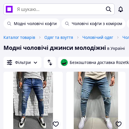
Модні чоловічі кофти
Чоловічі кофти з коміром
Каталог товарів
Одяг та взуття
Чоловічий одяг
Чол
Модні чоловічі джинси молодіжні
в Україні
Фільтри
Безкоштовна доставка Rozetk