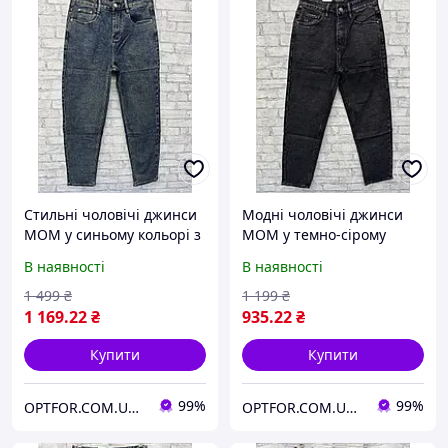
Стильні чоловічі джинси
Модні чоловічі джинси
МОМ у синьому кольорі з
МОМ у темно-сірому
модним ефектом
кольорі звужені у 28
В наявності
В наявності
розмірі
1 499
₴
1 199
₴
1 169
.22
₴
935
.22
₴
Купити
Купити
99%
99%
OPTFOR.COM.UA - Будь першим разом з нами!
OPTFOR.COM.UA - Будь першим разом з нами!