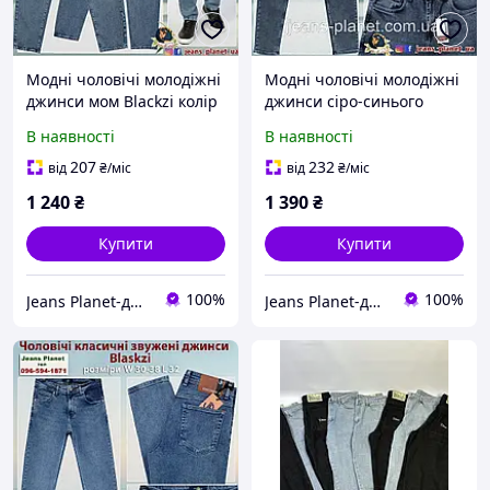
Модні чоловічі молодіжні
Модні чоловічі молодіжні
джинси мом Blackzi колір
джинси сіро-синього
Tint
кольору Blackzi 5385
В наявності
В наявності
207
232
від
₴
/міс
від
₴
/міс
1 240
₴
1 390
₴
Купити
Купити
100%
100%
Jeans Planet-джинсовий одяг для всієї родини
Jeans Planet-джинсовий одяг для всієї родини