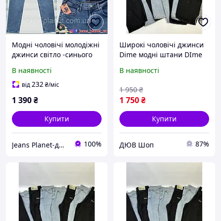
Модні чоловічі молодіжні
Широкі чоловічі джинси
джинси світло -синього
Dime модні штани DIme
кольору Blackzi 5334
джинси дайм
В наявності
В наявності
232
від
₴
/міс
1 950
₴
1 390
₴
1 750
₴
Купити
Купити
100%
87%
Jeans Planet-джинсовий одяг для всієї родини
ДЮВ Шоп