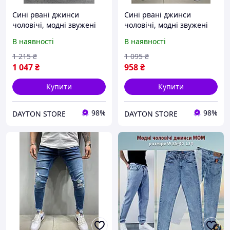
Сині рвані джинси
Сині рвані джинси
чоловічі, модні звужені
чоловічі, модні звужені
джинси, молодіжні
джинси, молодіжні
В наявності
В наявності
турецькі вузькі джинси
турецькі в обтягнення
(весна, осінь)
джинси (весна, осінь)
1 215
₴
1 095
₴
1 047
₴
958
₴
Купити
Купити
98%
98%
DAYTON STORE
DAYTON STORE