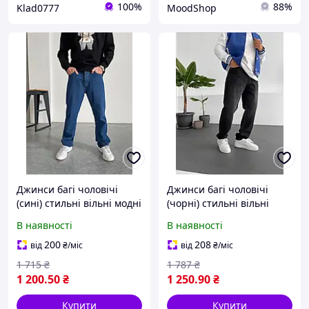
100%
88%
Klad0777
MoodShop
Джинси багі чоловічі
Джинси багі чоловічі
(сині) стильні вільні модні
(чорні) стильні вільні
молодіжні штани-труби
модні молодіжні штани-
В наявності
В наявності
А15736/5174
труби з потертостями
А15793/5174#2
200
208
від
₴
/міс
від
₴
/міс
1 715
₴
1 787
₴
1 200
.50
₴
1 250
.90
₴
Купити
Купити