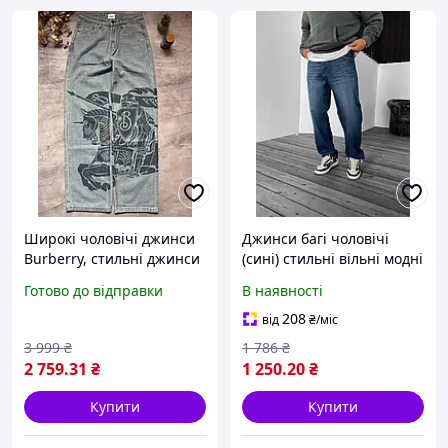
Широкі чоловічі джинси
Джинси багі чоловічі
Burberry, стильні джинси
(сині) стильні вільні модні
Барберрі широкі, модні
молодіжні штани-труби
Готово до відправки
В наявності
широкі джинси Burberry
А15755/5174 #2
2025, класичні джинси
208
від
₴
/міс
Burberry
3 999
₴
1 786
₴
2 759
.31
₴
1 250
.20
₴
Купити
Купити