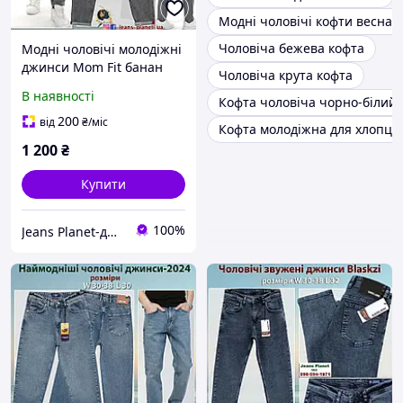
Модні чоловічі кофти весна о
Чоловіча бежева кофта
Модні чоловічі молодіжні
джинси Mom Fit банан
Чоловіча крута кофта
сірого кольору
В наявності
Кофта чоловіча чорно-білий
200
від
₴
/міс
Кофта молодіжна для хлопця
1 200
₴
Купити
100%
Jeans Planet-джинсовий одяг для всієї родини