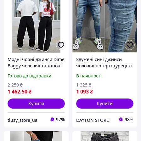
Модні чорні джинси Dime
Звужені сині джинси
Baggy чоловічі та жіночі
чоловічі потерті турецькі
широкі для вуличного
(весна осінь) модні
Готово до відправки
В наявності
стилю Dime BAGGY JEANS
молодіжні стильні з
потертостями
2 250
₴
1 325
₴
1 462
.50
₴
1 093
₴
Купити
Купити
97%
98%
tiusy_store_ua
DAYTON STORE