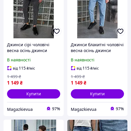
Джинси сірі чоловічі
Джинси блакитні чоловічі
весна осінь джинси
весна осінь джинси
стильні модні молодіжні
стильні модні щоденні
В наявності
В наявності
повсякденні/ Люкс якість
молодіжні/ Люкс якість
115
115
від
₴
/міс
від
₴
/міс
1 499
₴
1 499
₴
1 149
₴
1 149
₴
Купити
Купити
97%
97%
Magazkievua
Magazkievua