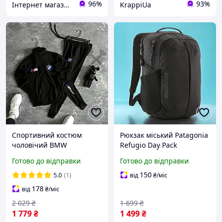
96%
93%
Інтернет магазин сумок та аксесуарів BarBags
KrappiUa
Спортивний костюм
Рюкзак міський Patagonia
чоловічий BMW
Refugio Day Pack
Motorsport весна осінь/
чоловічий жіночий
Готово до відправки
Готово до відправки
Комплект кофти+штани
молодіжний спортивний
повсякденний стильний
повсякденний на 28л
150
5.0
(1)
від
₴
/міс
молодіжний/Топ
178
від
₴
/міс
2 029
₴
1 699
₴
1 779
₴
1 499
₴