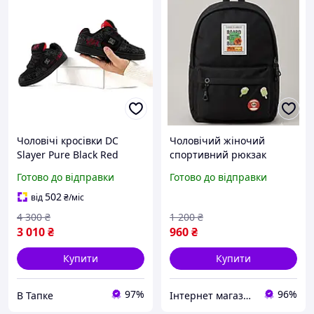
Чоловічі кросівки DC
Чоловічий жіночий
Slayer Pure Black Red
спортивний рюкзак
(чорні з червоним)
Gorangd молодіжний
Готово до відправки
Готово до відправки
молодіжні з графіті
стильний рюкзак міський
замша Y15357М
найк текстильний
502
від
₴
/міс
4 300
₴
1 200
₴
3 010
₴
960
₴
Купити
Купити
97%
96%
В Тапке
Інтернет магазин сумок та аксесуарів BarBags