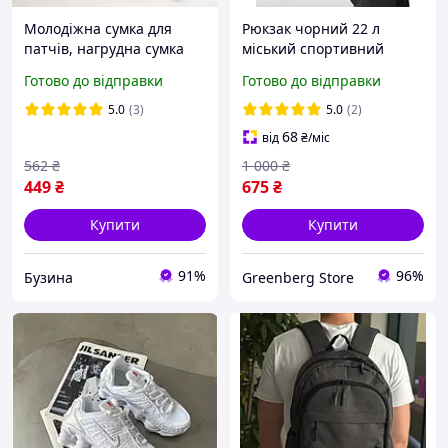
Молодіжна сумка для
Рюкзак чорний 22 л
патчів, нагрудна сумка
міський спортивний
через плече унісекс,
повсякденний
Готово до відправки
Готово до відправки
месенджер жіночий
універсальний жіночий
чоловічий
чоловічий для студента
5.0
(3)
5.0
(2)
подорожей підлітковий
68
від
₴
/міс
молодіжний
562
₴
1 000
₴
449
₴
675
₴
Купити
Купити
91%
96%
Бузина
Greenberg Store