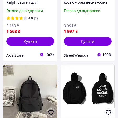
Ralph Lauren для
костюм хакі весна-осінь
чоловіків на блискавці,
трійка, Молодіжний
Готово до відправки
Готово до відправки
Кофта Поло чорна з
спорт комплект 3в1 Кофта
капюшоном оверсайз на
+ Штани + Жилетка
4.0
(1)
кожен день
(чорна) tdprbl
2 168
₴
3 994
₴
1 568
₴
1 997
₴
Купити
Купити
100%
100%
Axis Store
StreetWear.ua