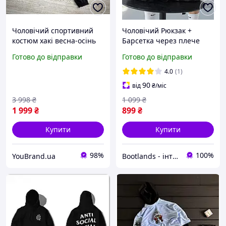
Чоловічий спортивний
Чоловічий Рюкзак +
костюм хакі весна-осінь
Барсетка через плече
трійка, Молодіжний
Nike чорний | Міський
Готово до відправки
Готово до відправки
спорт комплект 3в1 Кофта
чоловічий портфель
+ Штани + Жилетка
жіночий молодіжний
4.0
(1)
(чорна) ambsdr
спортивний
90
від
₴
/міс
3 998
₴
1 099
₴
1 999
₴
899
₴
Купити
Купити
98%
100%
YouBrand.ua
Bootlands - інтернет-магазин взуття та одягу