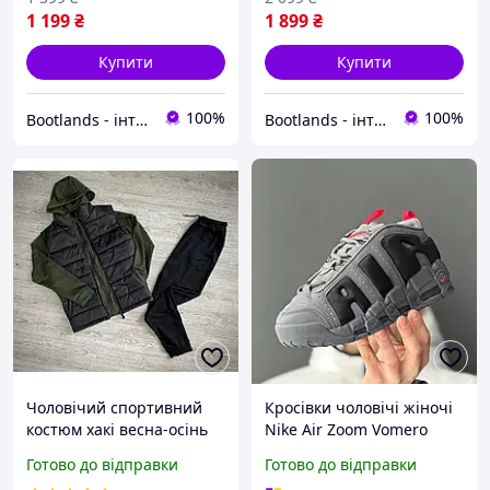
1 199
₴
1 899
₴
Купити
Купити
100%
100%
Bootlands - інтернет-магазин взуття та одягу
Bootlands - інтернет-магазин взуття та одягу
Чоловічий спортивний
Кросівки чоловічі жіночі
костюм хакі весна-осінь
Nike Air Zoom Vomero
трійка, Молодіжний
Roam Найк Аір Зум
Готово до відправки
Готово до відправки
спорт комплект 3в1 Кофта
Вомеро Рум сірі шкіра/