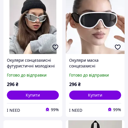
Окуляри сонцезахисні
Окуляри маска
футуристичні молодіжні
сонцезахисні
стиль y2k kpop сріблясті
футуристичні молодіжні в
Готово до відправки
Готово до відправки
чоловічі жіночі
стилі стиппанк, чоловічі
жіночі, чорні
296
₴
296
₴
Купити
Купити
99%
99%
I NEED
I NEED