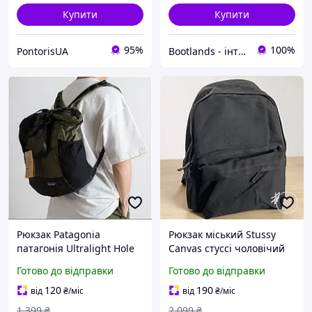
Купити
Купити
95%
100%
PontorisUA
Bootlands - інтернет-магазин взуття та одягу
Рюкзак Patagonia
Рюкзак міський Stussy
патагонія Ultralight Hole
Canvas стуссі чоловічий
Tote Pack чоловічий
жіночий молодіжний
Готово до відправки
Готово до відправки
жіночий молодіжний
спортивний
повсякденний на 27л
повсякденний чорний
120
190
від
₴
/міс
від
₴
/міс
водовідштовхувальний
1 399
₴
2 099
₴