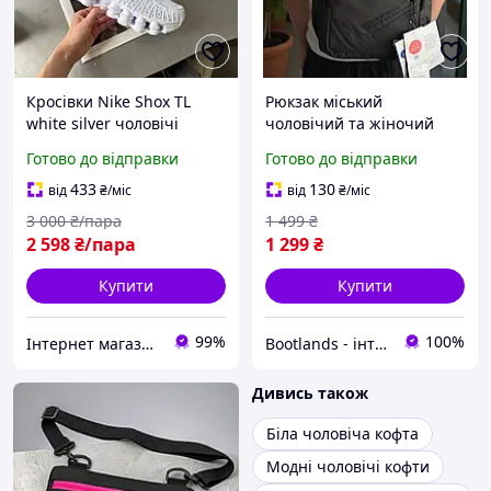
Кросівки Nike Shox TL
Рюкзак міський
white silver чоловічі
чоловічий та жіночий
жіночі білі Найк Шокс ТЛ
Bagland молодіжний
Готово до відправки
Готово до відправки
стильні молодіжні 36 - 45
сірий з відділенням для
ноутбуку та скрита
433
130
від
₴
/міс
від
₴
/міс
кишеня. Живе фото
3 000
₴/пара
1 499
₴
2 598
₴/пара
1 299
₴
Купити
Купити
99%
100%
Інтернет магазин одягу та взуття " Rare "
Bootlands - інтернет-магазин взуття та одягу
Дивись також
Біла чоловіча кофта
Модні чоловічі кофти