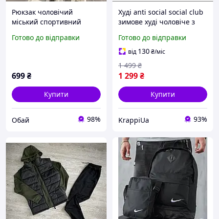
Рюкзак чоловічий
Худі anti social social club
міський спортивний
зимове худі чоловіче з
жіночий стильний
начосом кофта з
Готово до відправки
Готово до відправки
молодіжний
капюшоном на флісі
водонепроникний рюкзак
молодіжна чорна
130
від
₴
/міс
для студентів підлітка
1 499
₴
подорожей
699
₴
1 299
₴
Купити
Купити
98%
93%
Обай
KrappiUa