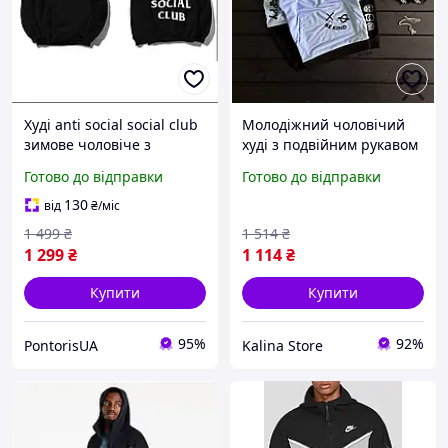
Худі anti social social club
Молодіжний чоловічий
зимове чоловіче з
худі з подвійним рукавом
начосом кофта з
Спортивна кофта для
Готово до відправки
Готово до відправки
капюшоном на флісі
весни Чоловічий кофта з
молодіжна чорна
подвійним рукавом біло-
130
від
₴
/міс
чорна
1 499
₴
1 514
₴
1 299
₴
1 114
₴
Купити
Купити
95%
92%
PontorisUA
Kalina Store