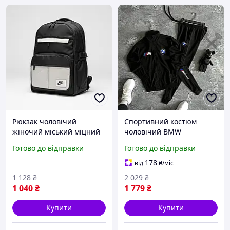
Рюкзак чоловічий
Спортивний костюм
жіночий міський міцний
чоловічий BMW
сірий чорний для
Motorsport весна осінь/
Готово до відправки
Готово до відправки
ноутбука
Комплект кофти+штани
водонепроникний
повсякденний стильний
178
від
₴
/міс
спортивний молодіжний
молодіжний/Топ
1 128
₴
2 029
₴
1 040
₴
1 779
₴
Купити
Купити