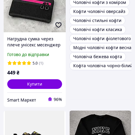
Чоловічі кофти з коміром
Кофти чоловічі оверсайз
Чоловічі стильні кофти
Чоловічі кофти класика
Чоловічі кофти фіолетового
Нагрудна сумка через
плече унісекс месенджер
Модні чоловічі кофти весна о
жіночий - чоловічий
Готово до відправки
Чоловіча бежева кофта
молодіжна сумка для
патчів
5.0
(1)
Кофта чоловіча чорно-білий
449
₴
Купити
96%
Smart Маркет