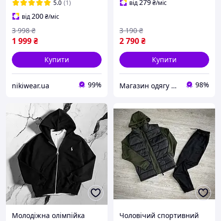
+ Штани + Жилетка
замша демісезон
279
5.0
(1)
від
₴
/міс
(чорна)
молодіжні
200
від
₴
/міс
3 998
₴
3 190
₴
1 999
₴
2 790
₴
Купити
Купити
99%
98%
nikiwear.ua
Магазин одягу взуття та топових товарів
Молодіжна олімпійка
Чоловічий спортивний