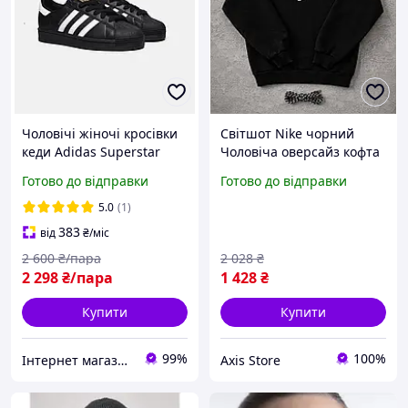
Чоловічі жіночі кросівки
Світшот Nike чорний
кеди Adidas Superstar
Чоловіча оверсайз кофта
Black White Адідас
Найк Молодіжний реглан
Готово до відправки
Готово до відправки
Суперстар чорно білі
Nike на літо
шкіряні молодіжні
5.0
(1)
спортивні демісезон
383
від
₴
/міс
2 600
₴/пара
2 028
₴
2 298
₴/пара
1 428
₴
Купити
Купити
99%
100%
Інтернет магазин одягу та взуття " Rare "
Axis Store