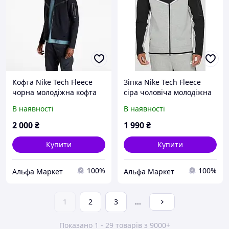
Кофта Nike Tech Fleece
Зіпка Nike Tech Fleece
чорна молодіжна кофта
сіра чоловіча молодіжна
найк теч фліс чоловіча
кофта найк теч фліс сіра
В наявності
В наявності
чорна
чоловіча молодіжна
2 000
₴
1 990
₴
Купити
Купити
100%
100%
Альфа Маркет
Альфа Маркет
1
2
3
...
Показано 1 - 29 товарів з 9000+