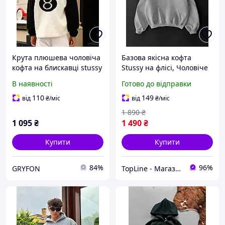
Крута плюшева чоловіча
Базова якісна кофта
кофта на блискавці stussy
Stussy на флісі, Чоловіче
8 на спині оверсайз
сіре худі Стуссі з об'ємним
В наявності
Готово до відправки
тепла
капюшоном, Крута
толстовка гарної якості
110
149
від
₴
/міс
від
₴
/міс
1 890
₴
1 095
₴
1 490
₴
Купити
Купити
84%
96%
GRYFON
TopLine - Магазин крутих товарів