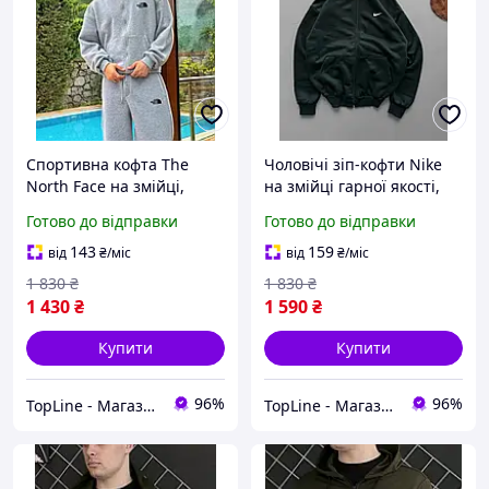
Спортивна кофта The
Чоловічі зіп-кофти Nike
North Face на змійці,
на змійці гарної якості,
Крута якісна толстовка
Брендова кофта Найк у
Готово до відправки
Готово до відправки
ТНФ на щодень, Модні
зеленому кольорі, Крута
чоловічі зіп-кофти сірого
толстовка з об'ємним
143
159
від
₴
/міс
від
₴
/міс
кольору
капюшоном
1 830
₴
1 830
₴
1 430
₴
1 590
₴
Купити
Купити
96%
96%
TopLine - Магазин крутих товарів
TopLine - Магазин крутих товарів