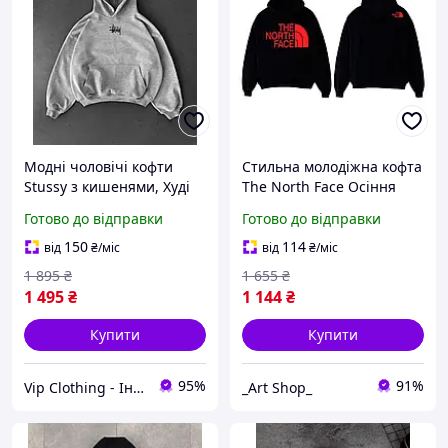
Модні чоловічі кофти
Стильна молодіжна кофта
Stussy з кишенями, Худі
The North Face Осіння
на флісі Стуссі гарної
чоловіча худі з крутим
Готово до відправки
Готово до відправки
якості, Крута толстовка з
принтом Толстовка для
об'ємним капюшоном
повсякденного носіння
150
114
від
₴
/міс
від
₴
/міс
1 895
₴
1 655
₴
1 495
₴
1 144
₴
Купити
Купити
95%
91%
Vip Clothing - Інтернет магазин брендового одягу
_Art Shop_