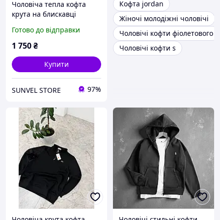
Кофта jordan
Чоловіча тепла кофта
крута на блискавці
Жіночі молодіжні чоловічі
чорного кольору
Готово до відправки
Чоловічі кофти фіолетового
1 750
₴
Чоловічі кофти s
Купити
97%
SUNVEL STORE
Чоловіча крута кофта
Чоловічі стильні кофти