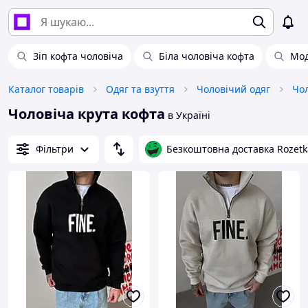
Зіп кофта чоловіча
Біла чоловіча кофта
Мод
Каталог товарів
Одяг та взуття
Чоловічий одяг
Чол
Чоловіча крута кофта
в Україні
Фільтри
Безкоштовна доставка Rozetk