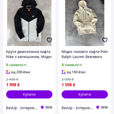
Крута демісезонна кофта
Модні чоловічі кофти Polo
Nike з капюшоном, Модні
Ralph Lauren бежевого
толстовки Найк на
кольору, Стильні худі
В наявності
В наявності
щодень, Чоловічі кофти з
Поло Ральф Лорен на
кишенями гарної якості
щодень, Крута толстовка
200
160
від
₴
/міс
від
₴
/міс
з капюшоном
2 498
₴
2 098
₴
1 998
₴
1 598
₴
Купити
Купити
96%
96%
RevUp - Інтернет магазин стильних товарів
RevUp - Інтернет магазин стильних товарів