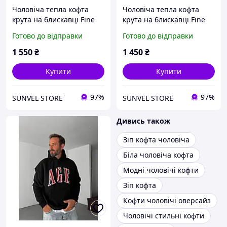
Чоловіча тепла кофта
Чоловіча тепла кофта
крута на блискавці Fine
крута на блискавці Fine
чорного кольору
чорного кольору
Готово до відправки
Готово до відправки
1 550
₴
1 450
₴
Купити
Купити
97%
97%
SUNVEL STORE
SUNVEL STORE
Дивись також
Зіп кофта чоловіча
Біла чоловіча кофта
Модні чоловічі кофти
Зіп кофта
Кофти чоловічі оверсайз
Чоловічі стильні кофти