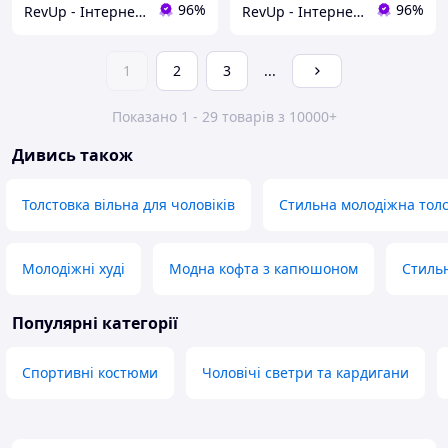
96%
96%
RevUp - Інтернет магазин стильних товарів
RevUp - Інтернет магазин стильних товарів
1
2
3
...
Показано 1 - 29 товарів з 10000+
Дивись також
Толстовка вільна для чоловіків
Стильна молодіжна тол
Молодіжні худі
Модна кофта з капюшоном
Стильн
Популярні категорії
Спортивні костюми
Чоловічі светри та кардигани