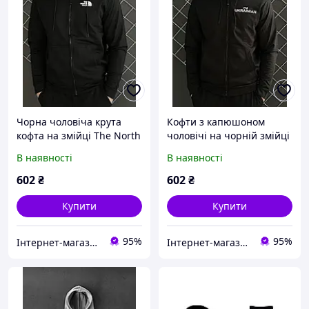
Чорна чоловіча крута
Кофти з капюшоном
кофта на змійці The North
чоловічі на чорній змійці
Face (двонитка). Кофти з
I'm Ukrainian (двохнитка).
В наявності
В наявності
капюшоном чоловічі TNF
Чоловіча крута кофта Я
Українець
602
₴
602
₴
Купити
Купити
95%
95%
Інтернет-магазин "Dianora-Style"
Інтернет-магазин "Dianora-Style"