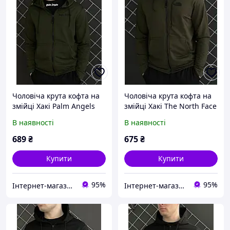
Чоловіча крута кофта на
Чоловіча крута кофта на
змійці Хакі Palm Angels
змійці Хакі The North Face
(двонитка). Чоловічі
(двонитка). Чоловічі
В наявності
В наявності
кофти светри Палм
светри та кофти TNF
Енджелс
689
₴
675
₴
Купити
Купити
95%
95%
Інтернет-магазин "Dianora-Style"
Інтернет-магазин "Dianora-Style"