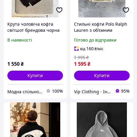
Крута чоловіча кофта
Стильні кофти Polo Ralph
світшот брендова чорна
Lauren з об'ємним
| Зручні чоловічі
капюшоном, Якісні худі
В наявності
Готово до відправки
світшоти осінь-весна
Поло Ральф Лорен для
чоловіків, Крута бежева
160
від
₴
/міс
толстовка
1 995
₴
1 550
₴
1 595
₴
Купити
Купити
100%
95%
Модна спільнота
Vip Clothing - Інтернет магазин брендового одягу