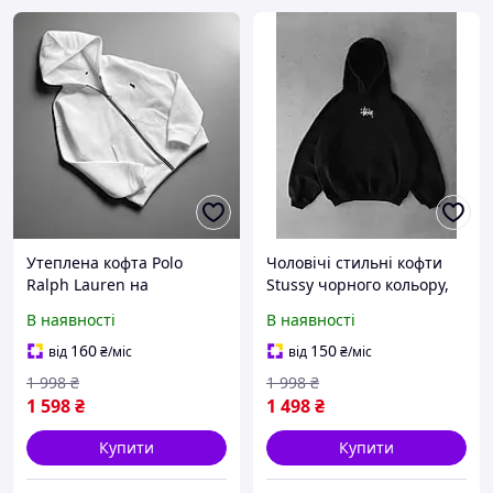
Утеплена кофта Polo
Чоловічі стильні кофти
Ralph Lauren на
Stussy чорного кольору,
блискавці, Чоловічі
Брендові якісні худі Стусі
В наявності
В наявності
стильні кофти Поло Ральф
на флісі, Крута толстовка
Лорен на флісі, Крута
з капюшоном на зиму
160
150
від
₴
/міс
від
₴
/міс
толстовка на щодень
1 998
₴
1 998
₴
1 598
₴
1 498
₴
Купити
Купити