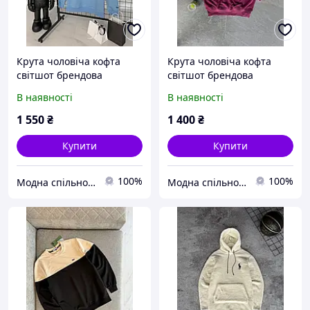
Крута чоловіча кофта
Крута чоловіча кофта
світшот брендова
світшот брендова
блакитна | Якісні чоловічі
бордова | Якісні чоловічі
В наявності
В наявності
світшоти осінь-весна
світшоти осінь-весна
1 550
₴
1 400
₴
Купити
Купити
100%
100%
Модна спільнота
Модна спільнота