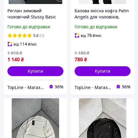
Реглан зимовий
Базова якісна кофта Palm
чоловічий Stussy Basic
Angels для чоловіків,
Крута кофта чорна Стуссі
Крута толстовка Пальм
Готово до відправки
Готово до відправки
повсякденна,
Енджелс з капюшоном,
Молодіжний світшо-зима
Модні худі гарної якості
78
5.0
(1)
від
₴
/міс
осінь базовий
114
від
₴
/міс
1 810
₴
1 180
₴
1 140
₴
780
₴
Купити
Купити
96%
96%
TopLine - Магазин крутих товарів
TopLine - Магазин крутих товарів