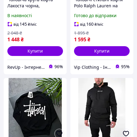
Лакоста чорна,
Polo Ralph Lauren на
Повсякденна чоловіча
флісі, Крута толстовка
В наявності
Готово до відправки
толстовка на блискавці
Поло Ральф Лорен на
Lacoste Батник на весну
блискавці, Графітова
145
160
від
₴
/міс
від
₴
/міс
та осінь спортивний
кофта гарної якості
2 048
₴
1 895
₴
1 448
₴
1 595
₴
Купити
Купити
96%
95%
RevUp - Інтернет магазин стильних товарів
Vip Clothing - Інтернет магазин брендового одягу