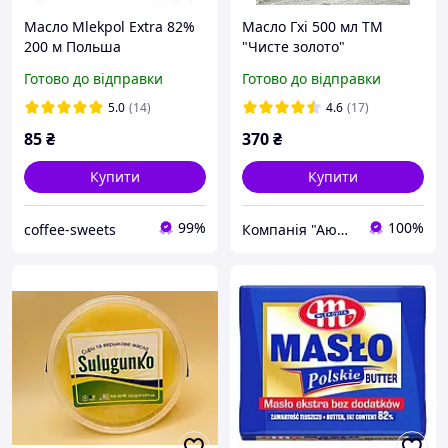
Масло Mlekpol Extra 82%
Масло Гхі 500 мл ТМ
200 м Польша
"Чисте золото"
Готово до відправки
Готово до відправки
5.0
(14)
4.6
(17)
85
₴
370
₴
Купити
Купити
99%
100%
coffee-sweets
Компанія "Аюрведа"