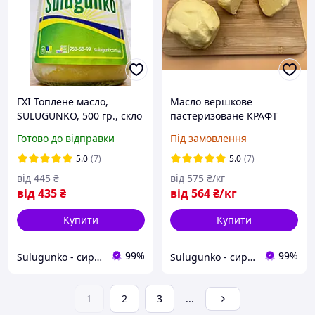
ГХІ Топлене масло,
Масло вершкове
SULUGUNKO, 500 гр., скло
пастеризоване КРАФТ
82.5%
Готово до відправки
Під замовлення
5.0
(7)
5.0
(7)
від
445
₴
від
575
₴/кг
від
435
₴
від
564
₴/кг
Купити
Купити
99%
99%
Sulugunko - сири та вершкове масло
Sulugunko - сири та вершкове масло
1
2
3
...