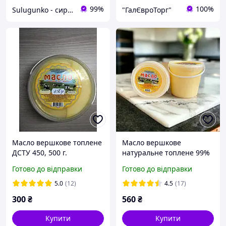
99%
100%
Sulugunko - сири та вершкове масло
"ГалЄвроТорг"
Масло вершкове топлене
Масло вершкове
ДСТУ 450, 500 г.
натуральне топлене 99%
900 г. ДСТУ
Готово до відправки
Готово до відправки
5.0
(12)
4.5
(17)
300
₴
560
₴
Купити
Купити