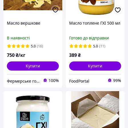
Масло вершкове
Масло топлене ГХІ 500 мл
В наявності
Готово до відправки
5.0
(16)
5.0
(11)
750
₴/кг
389
₴
Купити
Купити
100%
99%
Фермерське господарство "Новоселівське"
FoodPortal