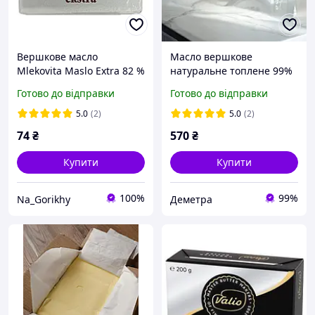
Вершкове масло
Масло вершкове
Mlekovita Maslo Extra 82 %
натуральне топлене 99%
900 г. ДСТУ
Готово до відправки
Готово до відправки
5.0
(2)
5.0
(2)
74
₴
570
₴
Купити
Купити
100%
99%
Na_Gorikhy
Деметра