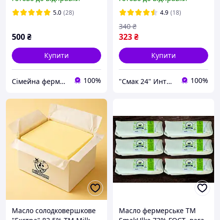
Польща
5.0
(28)
4.9
(18)
340
₴
500
₴
323
₴
Купити
Купити
100%
100%
Сімейна ферма Goat Land
"Смак 24" Интернет-магазин
Масло солодковершкове
Масло фермерське ТМ