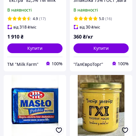
"Екстра" 82,5% ТМ Milk
SmakUlka 73% ГОСТ ,вага
Farm 5 кг
0500г
В наявності
В наявності
4.9
(17)
5.0
(16)
318
30
від
₴
/міс
від
₴
/міс
1 910
₴
360
₴/кг
Купити
Купити
100%
100%
ТМ "Milk Farm"
"ГалЄвроТорг"