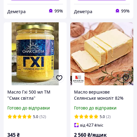
99%
99%
Деметра
Деметра
Масло Гхі 500 мл ТМ
Масло вершкове
"Смак світла"
Селянське моноліт 82%
ТМ Сладосвіт 5,0 кг
Готово до відправки
Готово до відправки
5.0
(52)
5.0
(2)
427
від
₴
/міс
345
₴
2 560
₴/ящик