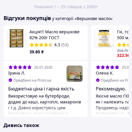
Показано 1 - 29 товарів з 2000+
Відгуки покупців
у категорії «Вершкове масло»
Акція!!! Масло вершкове
Гхі, то
82% 200г ГОСТ
500 мл
4.3
(53)
354
.75
₴
39
.80
₴
322
.50
26.07.2026
20.07
Ірина Л.
Олена К.
+
4
Придбано на Prom.ua
Придбано на Pro
Бюджетна ціна і гарна якість
Рекомендую.
Використовую на бутерброди,
Якісне масло ГХІ,
додаю до каші, картоплі, макаронів
як і належить так
і т.д. Давно користуюсь цим
Продавець надій
продуктом і дуже задоволена.
відправлення . П
задоволена.
Переваги
Дивись також
Ціна, якість, укр.виробник
Переваги