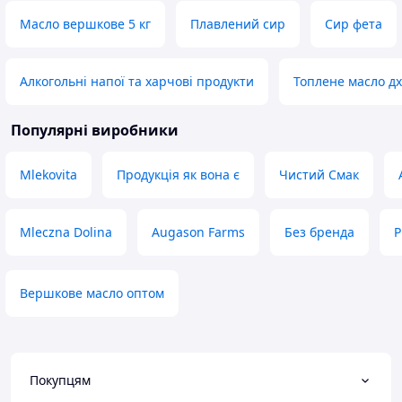
Якість, швидкість ві
Недоліки
був у наявності. 
Нема
Масло вершкове 5 кг
Плавлений сир
Сир фета
Недоліки
Не помітила.
Алкогольні напої та харчові продукти
Топлене масло дх
Популярні виробники
Mlekovita
Продукція як вона є
Чистий Смак
Mleczna Dolina
Augason Farms
Без бренда
P
Вершкове масло оптом
Покупцям