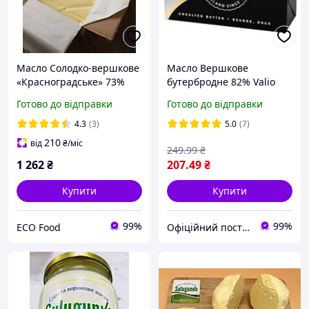
Масло Солодко-вершкове
Масло Вершкове
«Красноградське» 73%
бутербродне 82% Valio
Master Butter Makers
Готово до відправки
Готово до відправки
Валіо 200 г Фінляндія
4.3
(3)
5.0
(7)
210
від
₴
/міс
249
.99
₴
1 262
₴
207
.49
₴
Купити
Купити
99%
99%
ECO Food
Офіційний постачальник товарів з Європи "Almaz"