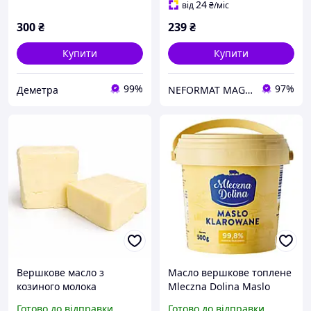
24
від
₴
/міс
300
₴
239
₴
Купити
Купити
99%
97%
Деметра
NEFORMAT MAGAZ
Вершкове масло з
Масло вершкове топлене
козиного молока
Mleczna Dolina Maslo
Klarowane 99.8% 500г
Готово до відправки
Готово до відправки