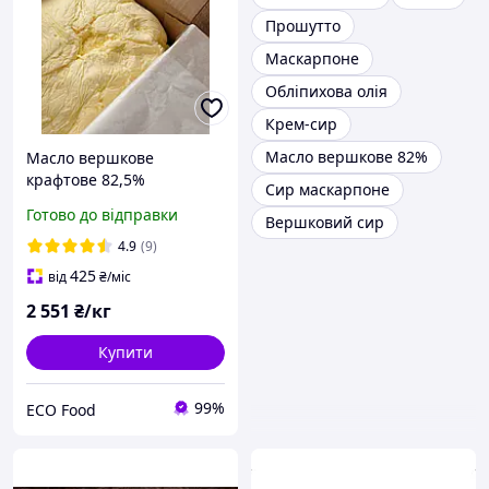
Прошутто
Маскарпоне
Обліпихова олія
Крем-сир
Масло вершкове 82%
Масло вершкове
крафтове 82,5%
Сир маскарпоне
Готово до відправки
Вершковий сир
4.9
(9)
425
від
₴
/міс
2 551
₴/кг
Купити
99%
ECO Food