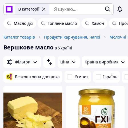
В категорії
Масло дхі
Топлене масло
Хамон
Про
Каталог товарів
Продукти харчування, напої
Молочні 
Вершкове масло
в Україні
Фільтри
Ціна
Країна виробник
Безкоштовна доставка
Єгипет
Ізраїль