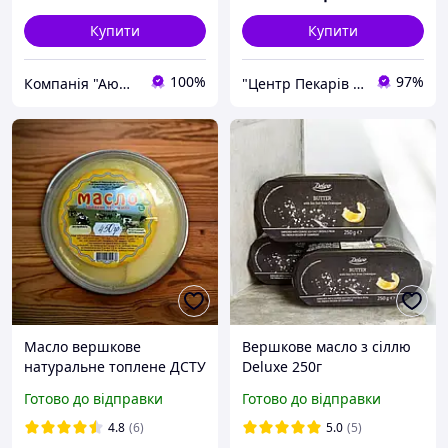
Купити
Купити
100%
97%
Компанія "Аюрведа"
"Центр Пекарів "АРІАНТА" ТзОВ
Масло вершкове
Вершкове масло з сіллю
натуральне топлене ДСТУ
Deluxe 250г
99% 450 г, 500 г.
Готово до відправки
Готово до відправки
4.8
(6)
5.0
(5)