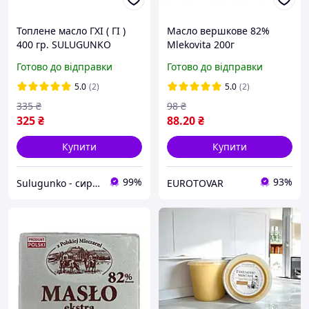
Топлене масло ГХІ ( ГІ )
Масло вершкове 82%
400 гр. SULUGUNKO
Mlekovita 200г
Готово до відправки
Готово до відправки
5.0
(2)
5.0
(2)
335
₴
98
₴
325
₴
88
.20
₴
Купити
Купити
99%
93%
Sulugunko - сири та вершкове масло
EUROTOVAR