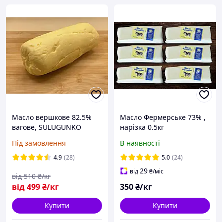
Масло вершкове 82.5%
Масло Фермерське 73% ,
вагове, SULUGUNKO
нарізка 0.5кг
Під замовлення
В наявності
4.9
(28)
5.0
(24)
29
від
₴
/міс
від
510
₴/кг
від
499
₴/кг
350
₴/кг
Купити
Купити