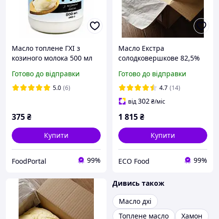
Масло топлене ГХІ з
Масло Екстра
козиного молока 500 мл
солодковершкове 82,5%
ТМ Еталон
Готово до відправки
Готово до відправки
5.0
(6)
4.7
(14)
302
від
₴
/міс
375
₴
1 815
₴
Купити
Купити
99%
99%
FoodPortal
ECO Food
Дивись також
Масло дхі
Топлене масло
Хамон