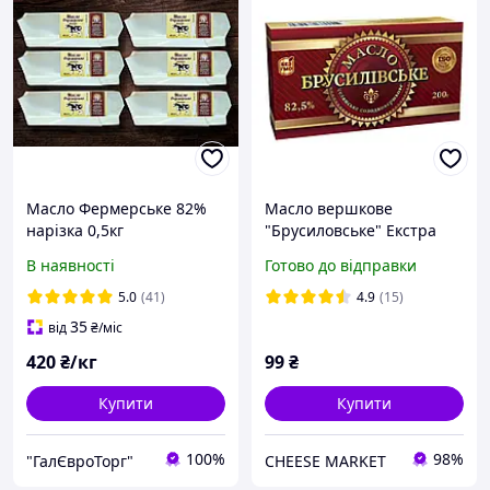
Масло Фермерське 82%
Масло вершкове
нарізка 0,5кг
"Брусиловське" Екстра
82,5% 200г
В наявності
Готово до відправки
5.0
(41)
4.9
(15)
35
від
₴
/міс
420
₴/кг
99
₴
Купити
Купити
100%
98%
"ГалЄвроТорг"
CHEESE MARKET