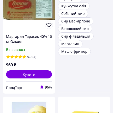
Кунжутна олія
Собачий жир
Сир маскарпоне
Вершковий сир
Сир філадельфія
Маргарин Тарасик 40% 10
кг Олком
Маргарин
В наявності
Масло фритюр
5.0
(4)
969
₴
Купити
96%
ПродТорг