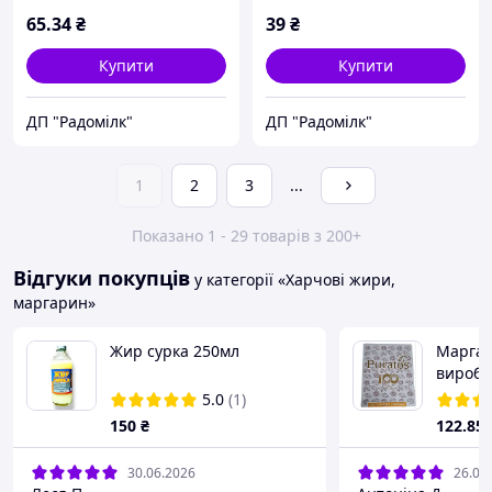
65
.34
₴
39
₴
Купити
Купити
ДП "Радомілк"
ДП "Радомілк"
1
2
3
...
Показано 1 - 29 товарів з 200+
Відгуки покупців
у категорії «Харчові жири,
маргарин»
Жир сурка 250мл
Маргар
виробів
Croissa
5.0
(1)
Puratos
150
₴
122
.85
30.06.2026
26.06