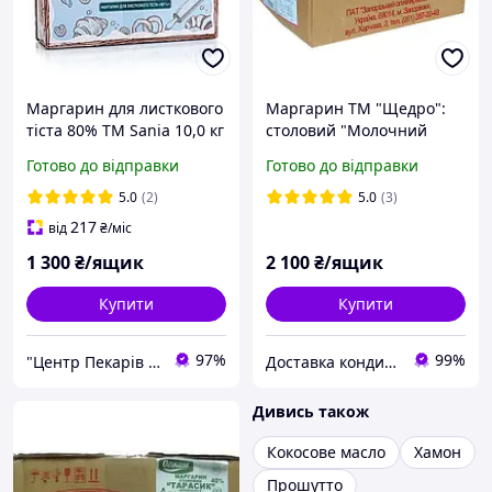
Маргарин для листкового
Маргарин ТМ "Щедро":
тіста 80% TM Sania 10,0 кг
столовий "Молочний
особливий" 82%, 20 кг
Готово до відправки
Готово до відправки
5.0
(2)
5.0
(3)
217
від
₴
/міс
1 300
₴/ящик
2 100
₴/ящик
Купити
Купити
97%
99%
"Центр Пекарів "АРІАНТА" ТзОВ
Доставка кондитерської сировини
Дивись також
Кокосове масло
Хамон
Прошутто