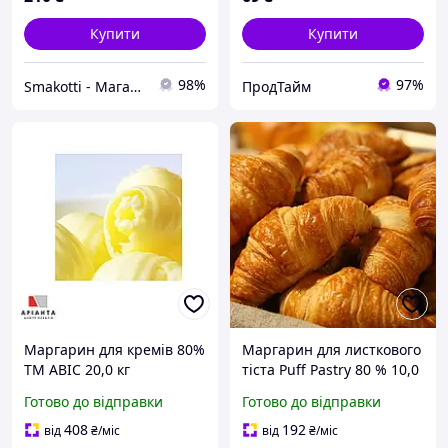
Купити
Купити
98%
97%
Smakotti - Магазин кондитерських інгредієнтів
ПродТайм
Маргарин для кремів 80%
Маргарин для листкового
ТМ АВІС 20,0 кг
тіста Puff Pastry 80 % 10,0
кг Україна
Готово до відправки
Готово до відправки
408
192
від
₴
/міс
від
₴
/міс