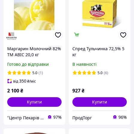
Маргарин Молочний 82%
Спред Тульчинка 72,5% 5
ТМ АВІС 20,0 кг
кг
Готово до відправки
В наявності
5.0
(1)
5.0
(6)
350
від
₴
/міс
2 100
₴
927
₴
Купити
Купити
97%
96%
"Центр Пекарів "АРІАНТА" ТзОВ
ПродТорг