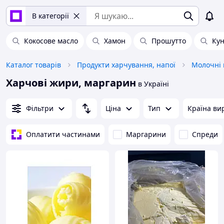
В категорії
Кокосове масло
Хамон
Прошутто
Кун
Каталог товарів
Продукти харчування, напої
Молочні 
Харчові жири, маргарин
в Україні
Фільтри
Ціна
Тип
Країна ви
Оплатити частинами
Маргарини
Спреди