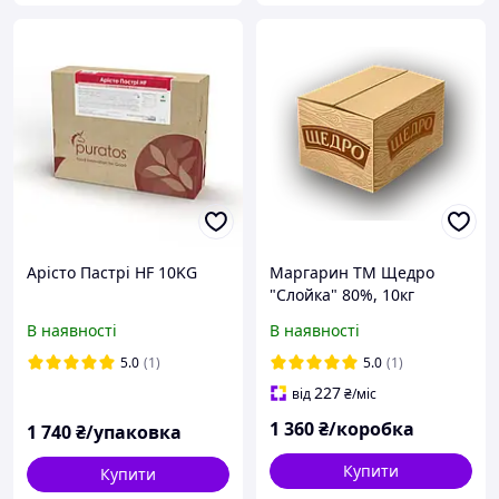
Арісто Пастрі HF 10KG
Маргарин ТМ Щедро
"Слойка" 80%, 10кг
В наявності
В наявності
5.0
(1)
5.0
(1)
227
від
₴
/міс
1 360
₴/коробка
1 740
₴/упаковка
Купити
Купити