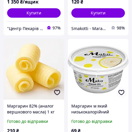
1 350
₴/ящик
120
₴
Купити
Купити
97%
98%
"Центр Пекарів "АРІАНТА" ТзОВ
Smakotti - Магазин кондитерських інгредієнтів
Маргарин 82% (аналог
Маргарин м який
вершкового масла) 1 кг
низькокалорійний
«Ніжний 25%» 500 г
Готово до відправки
Готово до відправки
210
₴
69
₴