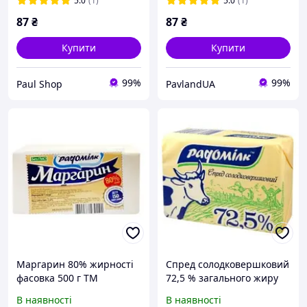
5.0
(1)
5.0
(1)
87
₴
87
₴
Купити
Купити
99%
99%
Paul Shop
PavlandUA
Маргарин 80% жирності
Спред солодковершковий
фасовка 500 г ТМ
72,5 % загального жиру
Радомілк
,зокрема молочного жиру
В наявності
В наявності
25%, 200г. ТМ Радомілк