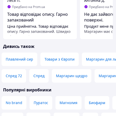
Леся П.
Антоніна Д.
Придбано на Prom.ua
Придбано на Pro
Товар відповідає опису. Гарно
Не дає зайвого
запакований
поверхні.
Ціна прийнятна. Товар відповідає
Продукт мене пр
опису. Гарно запакований. Швидко
Маргарин має ста
оформлено і доставлено
чудово працює в 
вироби виходять 
Дивись також
рівномірними ша
ароматом. Тісто 
форму, а структур
Плавлений сир
Товари з Європи
Маргарин для ли
легка й повітрян
товар
Переваги
Спред 72
Спред
Маргарин щедро
Маргарин
Смак — нейтраль
аромат тіста.
Популярні виробники
Недоліки
Немає
No brand
Пуратос
Магнолия
Биофарм