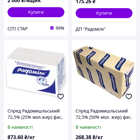
2 000
₴/ящик
175
.26
₴
Купити
Купити
99%
СІТІ СТАР
ДП "Радомілк"
Спред Радомишльський
Спред Радомишльський
72,5% (25% мол.жир) фас,
72,5% (50% мол. жир) фас.
5 кг ТМ Радомілк
1 кг ТМ Радомілк
В наявності
В наявності
873
.60
₴/кг
268
.38
₴/кг