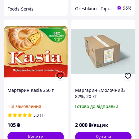
96%
Oreshkino - Горіхи та сухофрукти, інгредієнти для кондитерського та хлібобулочного виробництва.
Foods-Servis
Маргарин Kasia 250 г
Маргарин «Молочний»
82%, 20 кг
Під замовлення
Готово до відправки
5.0
(1)
105
₴
2 000
₴/ящик
Купити
Купити