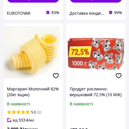
93%
99%
EUROTOVAR
Доставка кондитерської сировини
Маргарин Молочний 82%
Продукт рослинно-
(20кг ящик)
вершковий 72.5% (10 МЖ)
фас. 1 кг ТМ Радомілк
В наявності
В наявності
5.0
(2)
333
від
₴
/міс