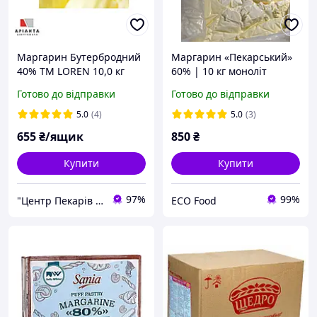
Маргарин Бутербродний
Маргарин «Пекарський»
40% ТМ LOREN 10,0 кг
60% | 10 кг моноліт
Готово до відправки
Готово до відправки
5.0
(4)
5.0
(3)
655
₴/ящик
850
₴
Купити
Купити
97%
99%
"Центр Пекарів "АРІАНТА" ТзОВ
ECO Food