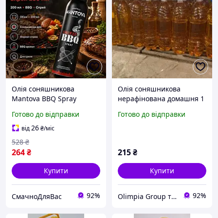
Олія соняшникова
Олія соняшникова
Mantova BBQ Spray
нерафінована домашня 1
Харчовий спрей для
л
Готово до відправки
Готово до відправки
гриля барбекю 200 мл
рослинна олія для
26
від
₴
/міс
щоденного використання
528
₴
264
₴
215
₴
Купити
Купити
92%
92%
СмачноДляВас
Olimpia Group товари для побуту та сувеніри