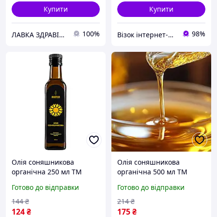
Купити
Купити
100%
98%
ЛАВКА ЗДРАВІЯ: натуральна продукція для здоров'я та краси
Візок інтернет-магазин
Олія соняшникова
Олія соняшникова
органічна 250 мл TM
органічна 500 мл TM
Ahimsa
Ahimsa
Готово до відправки
Готово до відправки
144
₴
214
₴
124
₴
175
₴