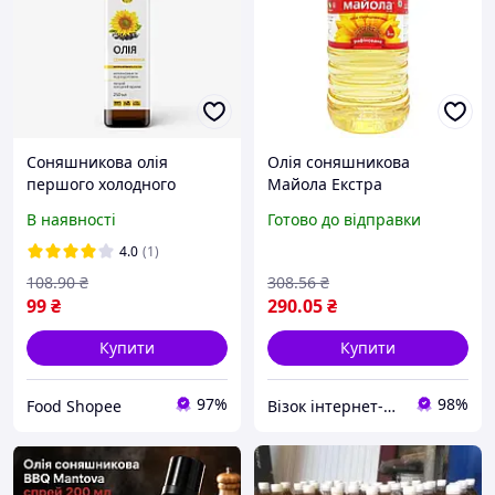
Соняшникова олія
Олія соняшникова
першого холодного
Майола Екстра
віджиму, ТМ "Корисна
рафінована 3 л.
В наявності
Готово до відправки
олія" 250 мл
(4820060041913)
4.0
(1)
108
.90
₴
308
.56
₴
99
₴
290
.05
₴
Купити
Купити
97%
98%
Food Shopee
Візок інтернет-магазин