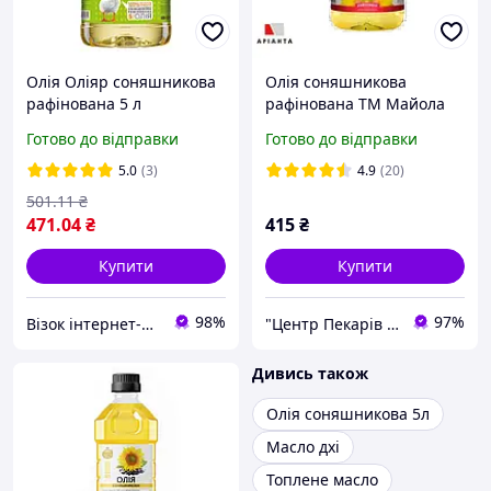
Олія Оліяр соняшникова
Олія соняшникова
рафінована 5 л
рафінована ТМ Майола
(4820060043030)
5,0 л
Готово до відправки
Готово до відправки
5.0
(3)
4.9
(20)
501
.11
₴
471
.04
₴
415
₴
Купити
Купити
98%
97%
Візок інтернет-магазин
"Центр Пекарів "АРІАНТА" ТзОВ
Дивись також
Олія соняшникова 5л
Масло дхі
Топлене масло