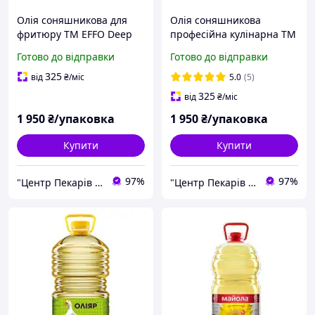
Олія соняшникова для
Олія соняшникова
фритюру TM EFFO Deep
професійна кулінарна TM
Fry 15 л
EFFO Chef 15 л
Готово до відправки
Готово до відправки
325
від
₴
/міс
5.0
(5)
325
від
₴
/міс
1 950
₴/упаковка
1 950
₴/упаковка
Купити
Купити
97%
97%
"Центр Пекарів "АРІАНТА" ТзОВ
"Центр Пекарів "АРІАНТА" ТзОВ