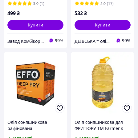
л
5.0
(1)
5.0
(17)
499
₴
532
₴
Купити
Купити
99%
99%
Завод Комбікормів - Преміксів - БМВД
ДЕЇВСЬКА™ олійниця & ферма
Олія соняшникова
Олія соняшникова для
рафінована
ФРИТЮРУ ТМ Farmer s
високоолеїнова ТМ EFFO
Basket (пак 10л)/2