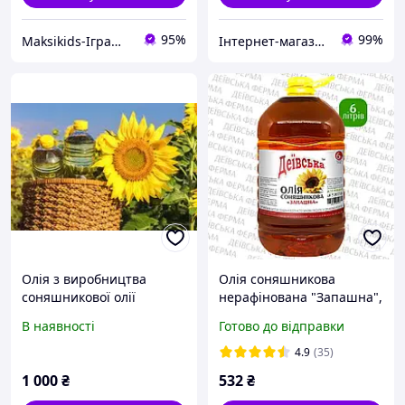
95%
99%
Maksikids-Іграшки та товари для дітей
Інтернет-магазин "Здорове харчування"
Олія з виробництва
Олія соняшникова
соняшникової олії
нерафінована "Запашна",
Красногра Харківська
ТМ "Деївська" (6л)
В наявності
Готово до відправки
зона
4.9
(35)
1 000
₴
532
₴