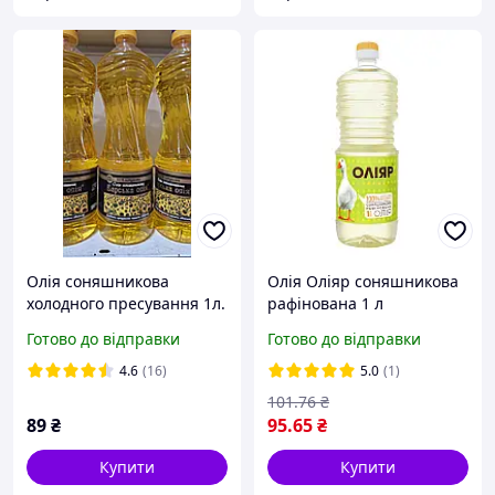
Олія соняшникова
Олія Оліяр соняшникова
холодного пресування 1л.
рафінована 1 л
(4820060043016)
Готово до відправки
Готово до відправки
4.6
(16)
5.0
(1)
101
.76
₴
89
₴
95
.65
₴
Купити
Купити