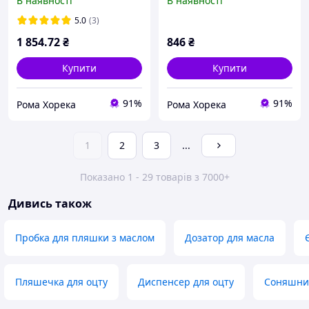
В наявності
В наявності
DEEP FRY, 15 л
5.0
(3)
1 854
.72
₴
846
₴
Купити
Купити
91%
91%
Рома Хорека
Рома Хорека
1
2
3
...
Показано 1 - 29 товарів з 7000+
Дивись також
Пробка для пляшки з маслом
Дозатор для масла
Пляшечка для оцту
Диспенсер для оцту
Соняшник