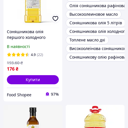
Олія соняшникова рафінова
Высокоолеиновое масло
Соняшникова олія 5 літрів
Соняшникова олія холодного
Соняшникова олія
першого холодного
Топлене масло дхі
віджиму, ТМ "Корисна
В наявності
Високоолеїнова соняшникова
олія" 1л
4.9
(22)
Соняшникову олію рафінован
193
.60
₴
176
₴
Купити
97%
Food Shopee