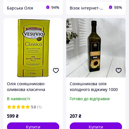
94%
98%
Барська Олія
Візок інтернет-магазин
Олія соняшниково-
Соняшникова олія
оливкова класична
холодного віджиму 1000
Везувіо Vesuvio classico 5L
мл
В наявності
Готово до відправки
ж/б 4 шт./ящи
5.0
(1)
599
₴
207
₴
Купити
Купити