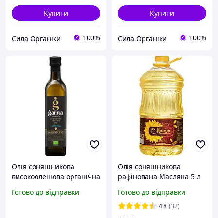
Купити
Купити
100%
100%
Сила Органіки
Сила Органіки
Олія соняшникова
Олія соняшникова
високоолеїнова органічна
рафінована Масляна 5 л
500 мл TM Garna Organica
Готово до відправки
Готово до відправки
(для смаження)
4.8
(32)