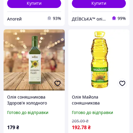
Купити
Купити
93%
99%
Апогей
ДЕЇВСЬКА™ олійниця & ферма
Олія соняшникова
Олія Майола
Здоров'я холодного
соняшникова
пресування 500 мл
нерафінована 2 л
Готово до відправки
Готово до відправки
(4820060040695)
205
.09
₴
179
₴
192
.78
₴