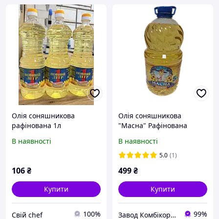
Олія соняшникова
Олія соняшникова
рафінована 1л
"Масна" Рафінована
Дезодорована
В наявності
В наявності
виморожена Маркі "П",5
л
5.0
(1)
106
₴
499
₴
Купити
Купити
100%
99%
Свій chef
Завод Комбікормів - Преміксів - БМВД