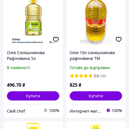
Олія Соняшникова
Олія 10л соняшникова
Рафінована 5л
рафінована ТМ
"Дивовижний Смак"
В наявності
Готово до відправки
5.0
(30)
496
.70
₴
825
₴
Купити
Купити
100%
100%
Свій chef
Интернет-магазин "ОРЕХ"