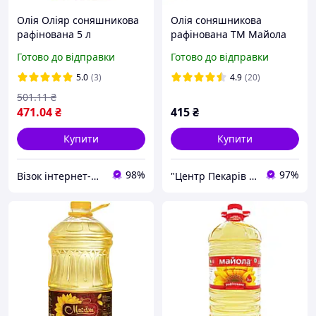
Олія Оліяр соняшникова
Олія соняшникова
рафінована 5 л
рафінована ТМ Майола
(4820060043030)
5,0 л
Готово до відправки
Готово до відправки
5.0
(3)
4.9
(20)
501
.11
₴
471
.04
₴
415
₴
Купити
Купити
98%
97%
Візок інтернет-магазин
"Центр Пекарів "АРІАНТА" ТзОВ