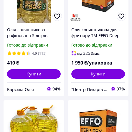
Олія соняшникова
Олія соняшникова для
рафінована 5 літрів
фритюру TM EFFO Deep
Fry 15 л
Готово до відправки
Готово до відправки
325
4.9
(115)
від
₴
/міс
410
₴
1 950
₴/упаковка
Купити
Купити
94%
97%
Барська Олія
"Центр Пекарів "АРІАНТА" ТзОВ