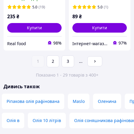
5.0
(19)
5.0
(1)
235
₴
89
₴
Купити
Купити
98%
97%
Real food
Інтернет-магазин підгузників та побутової хімії VIKI Home
1
2
3
...
Показано 1 - 29 товарів з 400+
Дивись також
Ріпакова олія рафінована
Maslo
Оленина
П
Олія в
Олія 10 літрів
Олія соняшникова рафінова