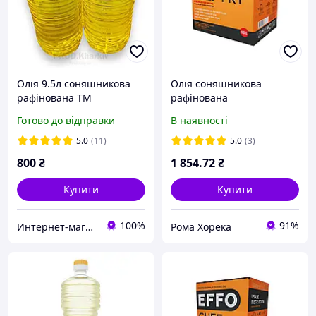
Олія 9.5л соняшникова
Олія соняшникова
рафінована ТМ
рафінована
"Дивовижний Смак
високоолеїнова ТМ EFFO
Готово до відправки
В наявності
DEEP FRY, 15 л
5.0
(11)
5.0
(3)
800
₴
1 854
.72
₴
Купити
Купити
100%
91%
Интернет-магазин "ОРЕХ"
Рома Хорека