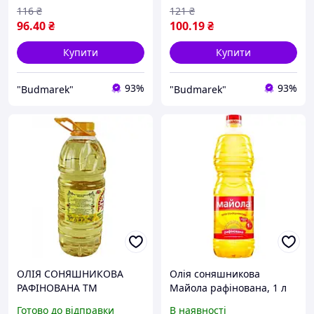
116
₴
121
₴
96
.40
₴
100
.19
₴
Купити
Купити
93%
93%
"Budmarek"
"Budmarek"
ОЛІЯ СОНЯШНИКОВА
Олія соняшникова
РАФІНОВАНА ТМ
Майола рафінована, 1 л
"ПОЧАЇВСЬКА РУДНЯ" 3Л
Готово до відправки
В наявності