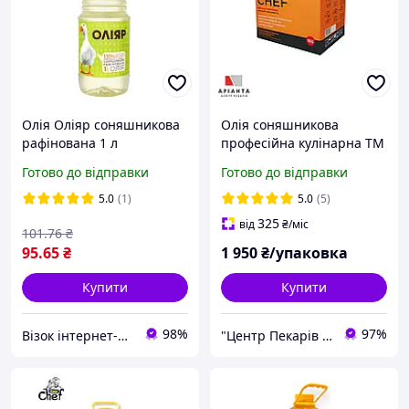
Олія Оліяр соняшникова
Олія соняшникова
рафінована 1 л
професійна кулінарна TM
(4820060043016)
EFFO Chef 15 л
Готово до відправки
Готово до відправки
5.0
(1)
5.0
(5)
325
від
₴
/міс
101
.76
₴
95
.65
₴
1 950
₴/упаковка
Купити
Купити
98%
97%
Візок інтернет-магазин
"Центр Пекарів "АРІАНТА" ТзОВ