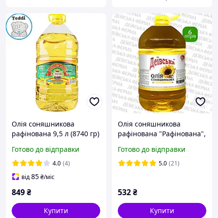
Олія соняшникова
Олія соняшникова
рафінована 9,5 л (8740 гр)
рафінована "Рафінована",
тм Королівський смак
ТМ "Деївська" (6л)
Готово до відправки
Готово до відправки
4.0
(4)
5.0
(21)
85
від
₴
/міс
849
₴
532
₴
Купити
Купити