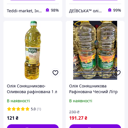
98%
99%
Teddi-market, Інтернет маркет
ДЕЇВСЬКА™ олійниця & ферма
Олія Соняшниково-
Олія Соняшникова
Оливкова рафінована 1 л
Рафінована Чесний Літр
2л
В наявності
В наявності
5.0
(1)
230
₴
121
₴
191
.27
₴