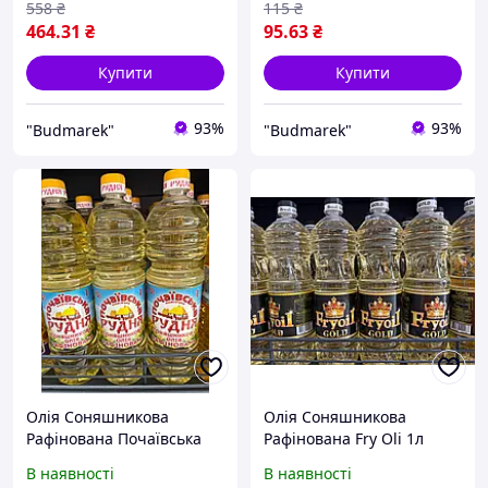
558
₴
115
₴
464
.31
₴
95
.63
₴
Купити
Купити
93%
93%
"Budmarek"
"Budmarek"
Олія Соняшникова
Олія Соняшникова
Рафінована Почаївська
Рафінована Fry Oli 1л
Рудня 1
В наявності
В наявності