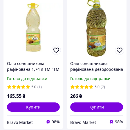
Олія соняшникова
Олія соняшникова
рафінована 1,74 л TM "TM
рафінована дезодорована
"Кухар Рішельє""
2.9 л ТМ Кухар Рішельє
Готово до відправки
Готово до відправки
5.0
(1)
5.0
(7)
165
.55
₴
266
₴
Купити
Купити
98%
98%
Bravo Market
Bravo Market