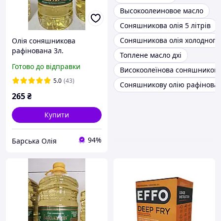
Высокоолеиновое масло
Соняшникова олія 5 літрів
Соняшникова олія холодного
Олія соняшникова
рафінована 3л.
Топлене масло дхі
Готово до відправки
Високоолеїнова соняшникова
5.0
(43)
Соняшникову олію рафінован
265
₴
Купити
94%
Барська Олія