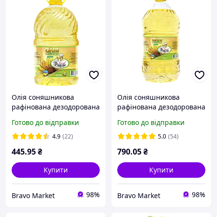
Олія соняшникова
Олія соняшникова
рафінована дезодорована
рафінована дезодорована
Кухар Рішельє 5 л
Кухар Рішельє 9,5 л
Готово до відправки
Готово до відправки
4.9
(22)
5.0
(54)
445
.95
₴
790
.05
₴
Купити
Купити
98%
98%
Bravo Market
Bravo Market