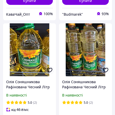
Купити
Купити
100%
93%
КаваЧай_Опт
"Budmarek"
Олія Соняшникова
Олія Соняшникова
Рафінована Чесний Літр
Рафінована Чесний Літр
5л
1л
В наявності
В наявності
5.0
(2)
5.0
(2)
46
від
₴
/міс