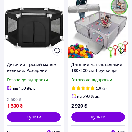
Дитячий ігровий манеж
Дитячий манеж великий
великий, Розбірний
180х200 см 4 ручки для
манеж для дітей із сіткою
підйому та 50 кульок
Готово до відправки
Готово до відправки
та міцним каркасом
130
від
₴
/міс
5.0
(2)
292
від
₴
/міс
2 600
₴
1 300
₴
2 920
₴
Купити
Купити
92%
97%