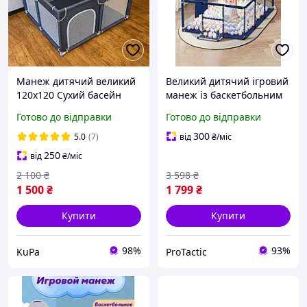
Манеж дитячий великий
Великий дитячий ігровий
120х120 Сухий басейн
манеж із баскетбольним
огорожу для дитини
кільцем та іграшками для
Готово до відправки
Готово до відправки
Сірий (MGM01)
розвитку, Огорожа манеж
для безпечних ігор удома
300
5.0
(7)
від
₴
/міс
з міцною
250
від
₴
/міс
2 100
₴
3 598
₴
1 500
₴
1 799
₴
Купити
Купити
98%
93%
KuPa
ProTactic