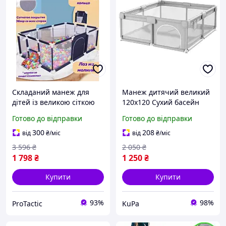
Складаний манеж для
Манеж дитячий великий
дітей із великою сіткою
120х120 Сухий басейн
та зручним входом для
огорожу для дитини
Готово до відправки
Готово до відправки
квартири, Розбірний
Світло Сірий (MGM02)
універсальний ігровий
300
208
від
₴
/міс
від
₴
/міс
манеж із кошиком для
3 596
₴
2 050
₴
1 798
₴
1 250
₴
Купити
Купити
93%
98%
ProTactic
KuPa