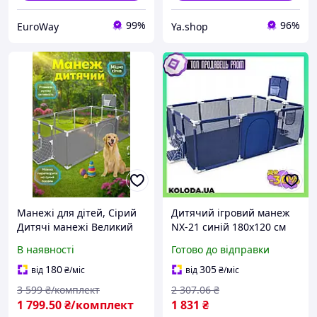
99%
96%
EuroWay
Ya.shop
Манежі для дітей, Сірий
Дитячий ігровий манеж
Дитячі манежі Великий
NX-21 синій 180х120 см
манеж для дитини Оград
просторе місце для
В наявності
Готово до відправки
дитячий ігровий манеж
безпечних ігор
Ігровий манеж (дитячий
180
305
від
₴
/міс
від
₴
/міс
манеж)
3 599
₴/комплект
2 307
.06
₴
1 799
.50
₴/комплект
1 831
₴