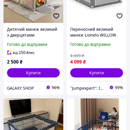
Дитячий манеж великий
Переносний великий
з дверцятами
манеж Lionelo WILLOW
130х130х65см Ігровий
GREY CONCRETE
Готово до відправки
Готово до відправки
манеж для дому
187х127см
Безпечний манеж для
250
від
₴
/міс
4 499
₴
малюка
2 500
₴
4 099
₴
Купити
Купити
96%
99%
GALAXY SHOP
"Jumpexpert": Інтернет-магазин товарів для активного відпочинку та спорту!