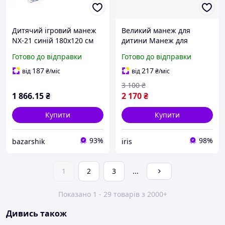
Дитячий ігровий манеж
Великий манеж для
NX-21 синій 180х120 см
дитини Манеж для
Великий манеж для
розвитку Дитячий
Готово до відправки
Готово до відправки
дитини NX-21 для ігор
ігровий квадратний
удома та дитячої кімнати
манеж Манеж із
187
217
від
₴
/міс
від
₴
/міс
великими розмірами
3 100
₴
180х120
1 866
.15
₴
2 170
₴
Купити
Купити
93%
98%
bazarshik
iris
1
2
3
...
Показано 1 - 29 товарів з 2000+
Дивись також