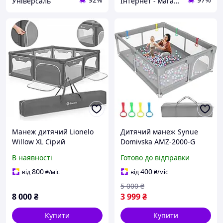
Універсаль
Інтернет - магазин МАНДАРИНКА
Манеж дитячий Lionelo
Дитячий манеж Synue
Willow XL Сірий
Domivska AMZ-2000-G
187х207х68 см Манеж для
200×180×69 см сірий,
В наявності
Готово до відправки
дитини Ігровий манеж
великий ігровий манеж із
для дітей Манеж великий
сіткою та дверцятами
800
400
від
₴
/міс
від
₴
/міс
5 000
₴
8 000
₴
3 999
₴
Купити
Купити