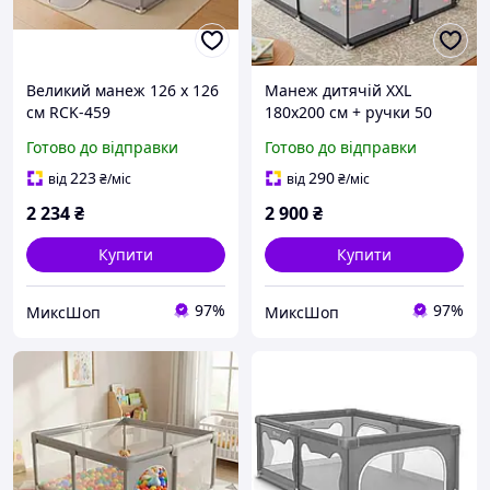
Великий манеж 126 х 126
Манеж дитячій XXL
см RCK-459
180x200 см + ручки 50
кульок
Готово до відправки
Готово до відправки
223
290
від
₴
/міс
від
₴
/міс
2 234
₴
2 900
₴
Купити
Купити
97%
97%
МиксШоп
МиксШоп