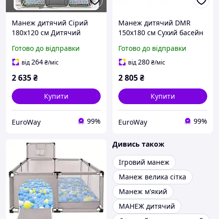
Манеж дитячий Сірий
Манеж дитячий DMR
180x120 см Дитячий
150х180 см Сухий басейн
сухий басейн Манеж для
Ігровий манеж для дітей
Готово до відправки
Готово до відправки
дітей великий Підлоговий
Великий манеж для дітей
манеж для дітей
Манеж для немовляти
264
280
від
₴
/міс
від
₴
/міс
2 635
₴
2 805
₴
Купити
Купити
99%
99%
EuroWay
EuroWay
Дивись також
Ігровий манеж
Манеж велика сітка
Манеж м'який
МАНЕЖ дитячий