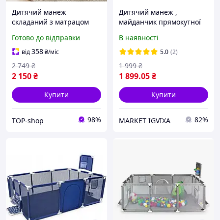
Дитячий манеж
Дитячий манеж ,
складаний з матрацом
майданчик прямокутної
для дітей, входом на
форми
Готово до відправки
В наявності
блискавці та відкидним
бортиком сірий
358
від
₴
/міс
5.0
(2)
2 749
₴
1 999
₴
2 150
₴
1 899
.05
₴
Купити
Купити
98%
82%
TOP-shop
MARKET IGVIXA