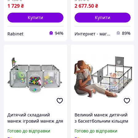
180х120
1 729
₴
2 677
.50
₴
Купити
Купити
94%
89%
Rabinet
Интернет - магазин "Грядка"
Дитячий складаний
Великий манеж дитячий
манеж ігровий манеж для
з баскетбольним кільцем
дітей Города дитяча
230 х 120 × 66 см сірий +
Готово до відправки
Готово до відправки
ігровий манеж Манеж із
10 кульок