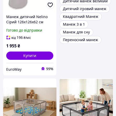
Дитячий манеж великий
Дитячий ігровий манеж
Квадратний Манеж
Манеж дитячий Nelino
Сірий 126х126х62 см
Манеж 3 в 1
Великий манеж для дітей
Готово до відправки
Манеж для сну
Ігровий манеж для
малюка
196
від
₴
/міс
Переносний манеж
1 955
₴
Купити
99%
EuroWay