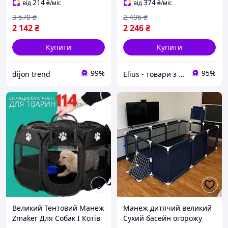
великими розмірами
214
374
від
₴
/міс
від
₴
/міс
180х120
3 570
₴
2 496
₴
2 142
₴
2 246
₴
Купити
Купити
99%
95%
dijon trend
Elius - товари з Європи
Великий Тентовий Манеж
Манеж дитячий великий
Zmaker Для Собак І Котів
Сухий басейн огорожу