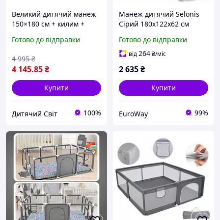
Великий дитячий манеж
Манеж дитячий Selonis
150×180 см + килим +
Сірий 180x122x62 см
кульки + ручки + сумка
Дитячий манеж із
Готово до відправки
Готово до відправки
повний комплект оплата
кошиком баскетбол
дитячими виплатами
Манеж дитячий великий
264
від
₴
/міс
4 995
₴
4 145
.85
₴
2 635
₴
Купити
Купити
100%
99%
Дитячий Світ
EuroWay