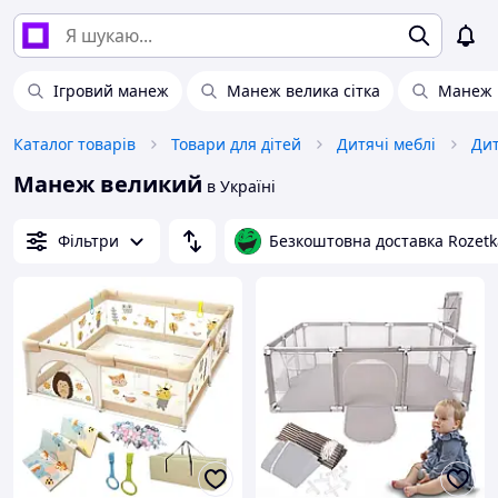
Ігровий манеж
Манеж велика сітка
Манеж 
Каталог товарів
Товари для дітей
Дитячі меблі
Дит
Манеж великий
в Україні
Фільтри
Безкоштовна доставка Rozetk