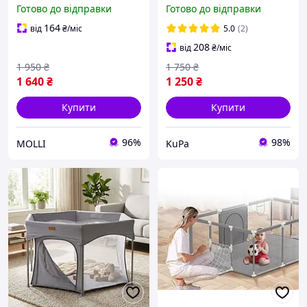
114 См Складаний
для дитини синій (MG01)
Готово до відправки
Готово до відправки
Переносний Вольєр Для
Цуценят І Кошенят
164
від
₴
/міс
5.0
(2)
Водонепроникний
208
від
₴
/міс
Чорний
1 950
₴
1 750
₴
1 640
₴
1 250
₴
Купити
Купити
96%
98%
MOLLI
KuPa