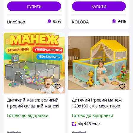
Купити
Купити
93%
94%
UnoShop
KOLODA
Дитячий манеж великий
Дитячий ігровий манеж
ігровий складний манежі
120х180 см з москітною
для дітей та малюків
сіткою і навісом великий
Готово до відправки
Готово до відправки
огорожа майданчик
манеж для дитини від 6
сітчастий з
місяців для дому та
446
від
₴
/міс
баскетбольним кільцем
вулиці
3 458
₴
3 570
₴