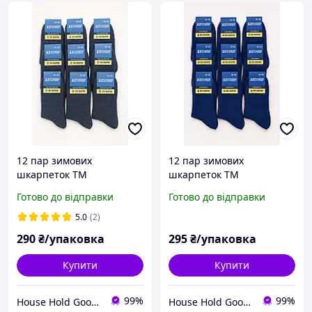
12 пар зимових
12 пар зимових
шкарпеток ТМ
шкарпеток ТМ
"ЖИТОМИР" 100% махра
"ЖИТОМИР" 100% махра
Готово до відправки
Готово до відправки
сірі 42-45 р
сині 42-45 р
5.0
(2)
290
₴/упаковка
295
₴/упаковка
Купити
Купити
99%
99%
House Hold Goods
House Hold Goods