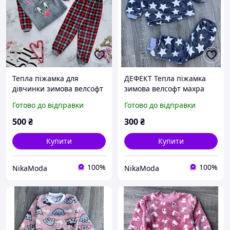
Тепла піжамка для
ДЕФЕКТ Тепла піжамка
дівчинки зимова велсофт
зимова велсофт махра
махра
104-110
Готово до відправки
Готово до відправки
500
₴
300
₴
Купити
Купити
100%
100%
NikaModa
NikaModa