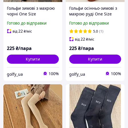
Гольфи зимові з махрою
Гольфи осінньо-зимові з
чорні One Size
махрою руді One Size
Готово до відправки
Готово до відправки
22
від
₴
/міс
5.0
(1)
22
від
₴
/міс
225
₴/пара
225
₴/пара
Купити
Купити
100%
100%
golfy_ua
golfy_ua