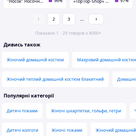
96%
97%
"Носок" Носочно-чулочні вироби
«TopTop-Shop» магазин детской одежды
1
2
3
...
Показано 1 - 29 товарів з 8000+
Дивись також
Жіночий домашній костюм
Махровий домашній костю
Жіночий теплий домашній костюм блакитний
Домашні
Популярні категорії
Дитячі піжами
Жіночі шкарпетки, гольфи, гетри
Дитячі колготи
Жіночі піжами
Жіночий домашній