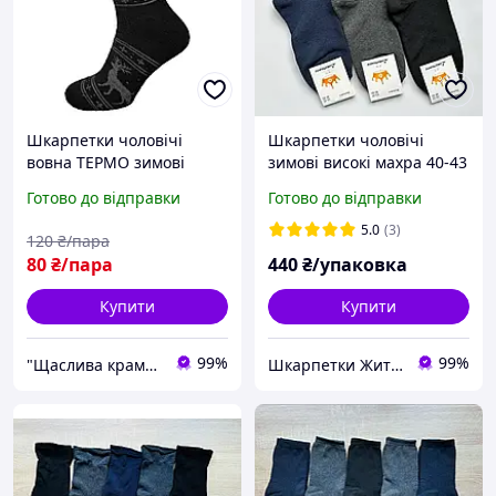
Шкарпетки чоловічі
Шкарпетки чоловічі
вовна ТЕРМО зимові
зимові високі махра 40-43
махра Lomani (610) р.41-
, 43-45 , 45-47 мікс
Готово до відправки
Готово до відправки
45 чорн.
кольорів Житомир 12 пар
440 грн
5.0
(3)
120
₴/пара
80
₴/пара
440
₴/упаковка
Купити
Купити
99%
99%
"Щаслива крамничка"
Шкарпетки Житомир Україна