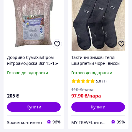
Добриво СумиХімПром
Тактичні зимові теплі
нітроамофоска 3кг 15-15-
шкарпетки чорні високі
15
військові шкарпетки з
Готово до відправки
Готово до відправки
махрою носки ЗСУ
трекінгові зимові
5.0
(1)
шкарпетки чорні для ЗСУ
110
₴/пара
205
₴
97
.90
₴/пара
Купити
Купити
96%
99%
Зооветконтинент
MY TRAVEL інтернет-магазин сумок, одягу та аксесуарів