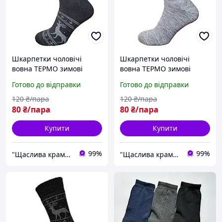
Шкарпетки чоловічі
Шкарпетки чоловічі
вовна ТЕРМО зимові
вовна ТЕРМО зимові
махра Lomani (610) р.41-
махра (612) р.41-45
Готово до відправки
Готово до відправки
45 сірий
св.сірий
120
₴/пара
120
₴/пара
80
₴/пара
80
₴/пара
Купити
Купити
99%
99%
"Щаслива крамничка"
"Щаслива крамничка"