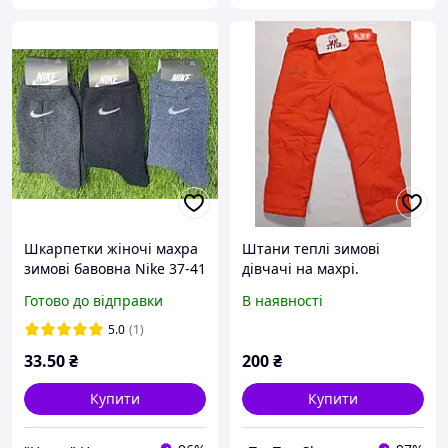
Шкарпетки жіночі махра
Штани теплі зимові
зимові бавовна Nike 37-41
дівчачі на махрі.
Готово до відправки
В наявності
5.0
(1)
33
.50
₴
200
₴
Купити
Купити