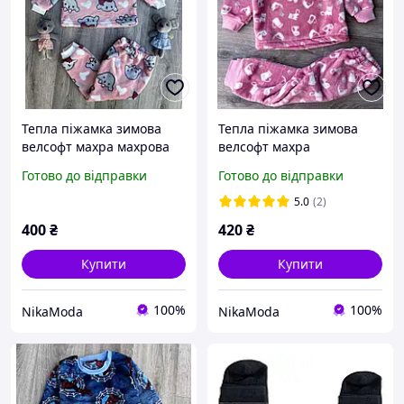
Тепла піжамка зимова
Тепла піжамка зимова
велсофт махра махрова
велсофт махра
98
махрова80-86
Готово до відправки
Готово до відправки
5.0
(2)
400
₴
420
₴
Купити
Купити
100%
100%
NikaModa
NikaModa