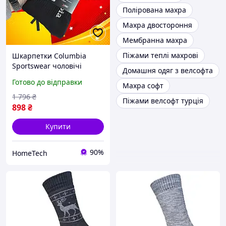
Полірована махра
Махра двостороння
Мембранна махра
Піжами теплі махрові
Шкарпетки Columbia
Sportswear чоловічі
Домашня одяг з велсофта
columbia махра зимові
Готово до відправки
Махра софт
для подарунка та
щоденного носіння,
1 796
₴
Піжами велсофт турція
шкарпетка Columbia
898
₴
Sportswear
Купити
90%
HomeTech