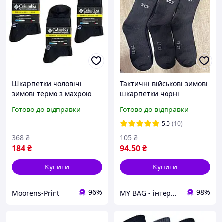
Шкарпетки чоловічі
Тактичні військові зимові
зимові термо з махрою
шкарпетки чорні
Columbia 3 пари 41-46
шкарпетки високі ЗСУ
Готово до відправки
Готово до відправки
трекінгові армійські
шкарпетки з махрою
5.0
(10)
теплі шкарпетки зимові
368
₴
105
₴
184
₴
94
.50
₴
Купити
Купити
96%
98%
Moorens-Print
MY BAG - інтернет магазин сумок, валіз та аксесуарів