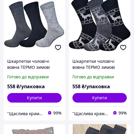
Шкарпетки чоловічі
Шкарпетки чоловічі
вовна ТЕРМО зимові
вовна ТЕРМО зимові
махра 6 пар (612) р.41-45
махра Lomani (610) 6 пар
Готово до відправки
Готово до відправки
мікс
р.41-45 мікс
558
₴/упаковка
558
₴/упаковка
Купити
Купити
99%
99%
"Щаслива крамничка"
"Щаслива крамничка"