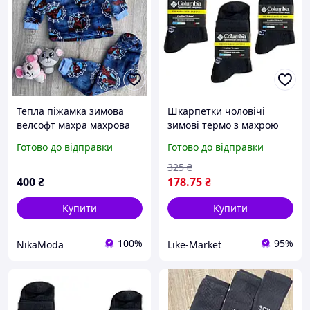
Тепла піжамка зимова
Шкарпетки чоловічі
велсофт махра махрова
зимові термо з махрою
92
Columbia 3 пари 41-46
Готово до відправки
Готово до відправки
LikeM
325
₴
400
₴
178
.75
₴
Купити
Купити
100%
95%
NikaModa
Like-Market