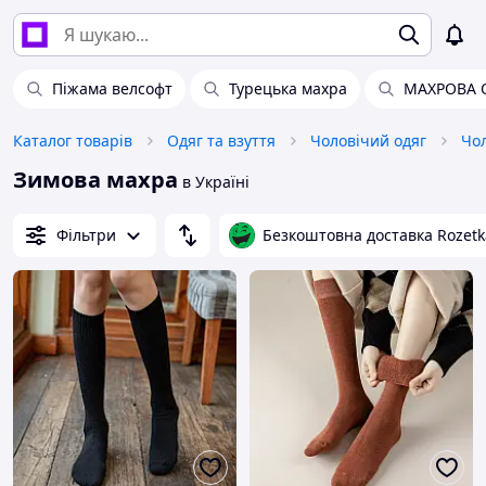
Піжама велсофт
Турецька махра
МАХРОВА 
Каталог товарів
Одяг та взуття
Чоловічий одяг
Зимова махра
в Україні
Фільтри
Безкоштовна доставка Rozetk