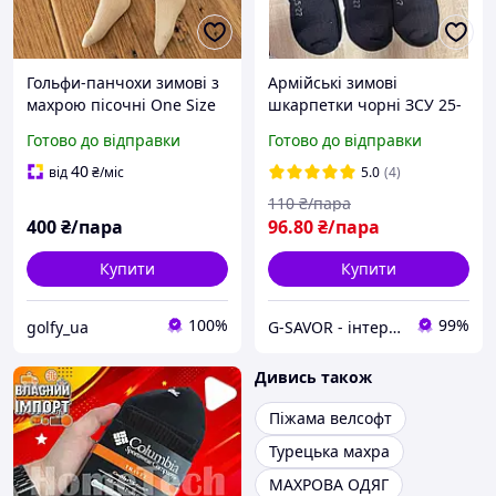
Гольфи-панчохи зимові з
Армійські зимові
махрою пісочні One Size
шкарпетки чорні ЗСУ 25-
27, 27-31р , тактичні теплі
Готово до відправки
Готово до відправки
зимові шкарпетки з
махрою, трекінгові високі
40
від
₴
/міс
5.0
(4)
носки
110
₴/пара
400
₴/пара
96
.80
₴/пара
Купити
Купити
100%
99%
golfy_ua
G-SAVOR - інтернет-магазин сумок, взуття та аксесуарів
Дивись також
Піжама велсофт
Турецька махра
МАХРОВА ОДЯГ