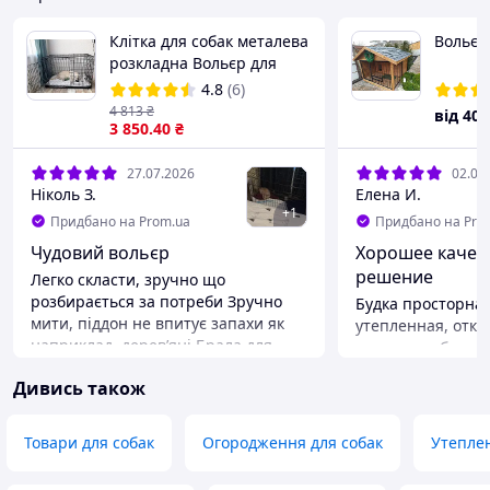
Клітка для собак металева
Вольєр
розкладна Вольєр для
тварин Переноска
4.8
(6)
122x76x83 см
4 813
₴
від
40 
3 850
.40
₴
27.07.2026
02.07
Ніколь З.
Елена И.
+
1
Придбано на Prom.ua
Придбано на Pro
Чудовий вольєр
Хорошее качест
решение
Легко скласти, зручно що
розбирається за потреби Зручно
Будка просторная
мити, піддон не впитує запахи як
утепленная, отк
наприклад, деревʼяні Брала для
стенка, удобно уб
кавалерчика, найбільший розмір.
когда жарко, соб
Дивись також
Щоб у неї було спальне місце,
террасе). Отличн
іграшки, вода, та пелюшка
Спасибо!
Залишаю на ніч, та коли йду з дому
Переваги
Товари для собак
Огородження для собак
Утеплен
на кілька годин Я б менший не
Все хорошо
брала, щоб собачці було просторо
Недоліки