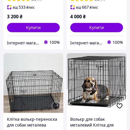
533
667
від
₴
/міс
від
₴
/міс
3 200
₴
4 000
₴
Купити
Купити
100%
100%
Інтернет-магазин "EuroVector"
Інтернет-магазин "EuroVector"
Клітка вольєр-переноска
Вольєр для собак
для собак металева
металевий Клітка для