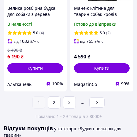
Велика розбірна будка
Манеж клітина для
для собаки з дерева
тварин собак кролів
(собача будка) 80х120
цуценят 80х80см 8 секцій
В наявності
Готово до відправки
(усередені)
5.0
(4)
5.0
(2)
1032
765
від
₴
/міс
від
₴
/міс
6 490
₴
6 190
₴
4 590
₴
Купити
Купити
100%
99%
Альткачель
MagazinCo
1
2
3
...
Показано 1 - 29 товарів з 8000+
Відгуки покупців
у категорії «Будки і вольєри для
тварин»