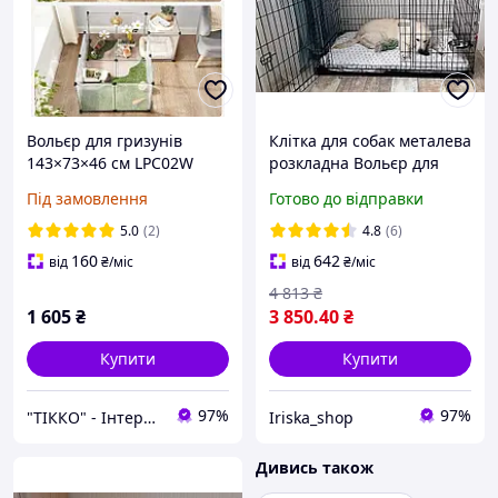
Вольєр для гризунів
Клітка для собак металева
143×73×46 см LPC02W
розкладна Вольєр для
тварин Переноска
Під замовлення
Готово до відправки
122x76x83 см
5.0
(2)
4.8
(6)
160
642
від
₴
/міс
від
₴
/міс
4 813
₴
1 605
₴
3 850
.40
₴
Купити
Купити
97%
97%
"ТІККО" - Інтернет-магазин
Iriska_shop
Дивись також