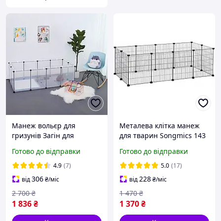
Манеж вольєр для
Металева клітка манеж
гризунів Загін для
для тварин Songmics 143
дрібних тварин Вольєр
х 73 х 46 см
Готово до відправки
Готово до відправки
для кроликів морських
свинок хом'яків
4.9
(7)
5.0
(17)
306
228
від
₴
/міс
від
₴
/міс
2 700
₴
1 470
₴
1 836
₴
1 370
₴