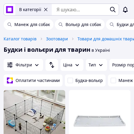
В категорії
Манеж для собак
Вольєр для собак
Будки д
Каталог товарів
Зоотовари
Будки і вольєри для тварин
в Україні
Фільтри
Ціна
Тип
Розмір по
Оплатити частинами
Будка-вольєр
Манеж