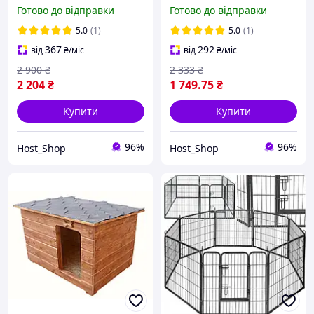
розкладна (76Х47Х53 см)
собак складна (60x45x51
Готово до відправки
Готово до відправки
см)
5.0
(1)
5.0
(1)
367
292
від
₴
/міс
від
₴
/міс
2 900
₴
2 333
₴
2 204
₴
1 749
.75
₴
Купити
Купити
96%
96%
Host_Shop
Host_Shop