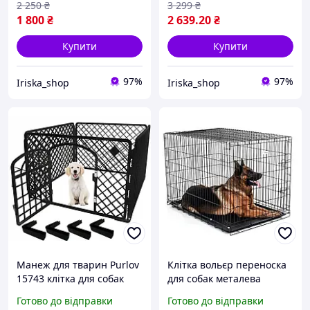
2 250
₴
3 299
₴
1 800
₴
2 639
.20
₴
Купити
Купити
97%
97%
Iriska_shop
Iriska_shop
Манеж для тварин Purlov
Клітка вольєр переноска
15743 клітка для собак
для собак металева
90х90х60см Польша
розкладна для середніх
Готово до відправки
Готово до відправки
та великих порід Розмір