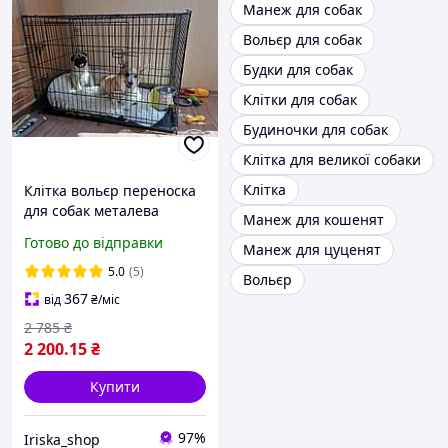
Манеж для собак
Вольєр для собак
Будки для собак
Клітки для собак
Будиночки для собак
Клітка для великої собаки
Клітка
Клітка вольєр переноска
для собак металева
Манеж для кошенят
розкладна розмір
Готово до відправки
Манеж для цуценят
76Х47Х53 см
5.0
(5)
Вольєр
367
від
₴
/міс
2 785
₴
2 200
.15
₴
Купити
97%
Iriska_shop