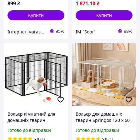
899
₴
1 871
.10
₴
Купити
Купити
95%
98%
Інтернет-магазин smartmiks.com.ua
ІМ "Sobi"
Вольєр кімнатний для
Вольєр для домашніх
домашніх тварин
тварин Springos 120 x 60
металевий Springos 100 x
x 70 см металевий Білий
Готово до відправки
Готово до відправки
50 x 50 см Чорний
5.0
(1)
5.0
(1)