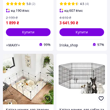
107x71x77 см
5.0
(2)
4.5
(4)
190
607
від
₴
/міс
від
₴
/міс
2 199
₴
4 610
₴
1 899
₴
3 641
.90
₴
Купити
Купити
99%
97%
⭐MAXY⭐
Iriska_shop
Клітка манеж для тварин
Клітка манеж для собак та