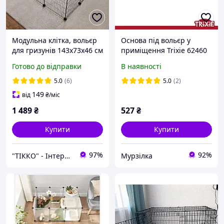
Модульна клітка, вольєр
Основа під вольєр у
для гризунів 143x73x46 см
приміщення Trixie 62460
LPI01H / ART-2278
(поліестер), 140х70см,
Готово до відправки
В наявності
сірий/білий (TX-62463)
5.0
(6)
5.0
(2)
149
від
₴
/міс
1 489
₴
527
₴
Купити
Купити
97%
92%
"ТІККО" - Інтернет-магазин
Мурзілка