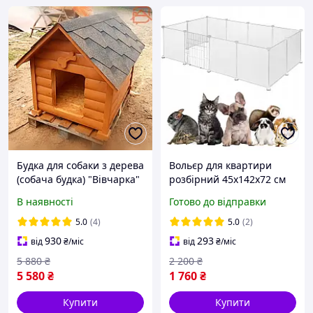
Будка для собаки з дерева
Вольєр для квартири
(собача будка) "Вівчарка"
розбірний 45x142x72 см
70х100 в середині
Манежі для тварин для
В наявності
Готово до відправки
кролика Загін клітка для
гризунів
5.0
(4)
5.0
(2)
930
293
від
₴
/міс
від
₴
/міс
5 880
₴
2 200
₴
5 580
₴
1 760
₴
Купити
Купити