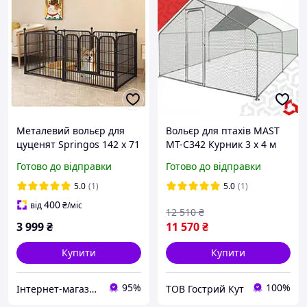
Металевий вольєр для
Вольєр для птахів MAST
цуценят Springos 142 x 71
MT-C342 Курник 3 х 4 м
x 80 см
Готово до відправки
Готово до відправки
5.0
(1)
5.0
(1)
400
від
₴
/міс
12 510
₴
3 999
₴
11 570
₴
Купити
Купити
95%
100%
Інтернет-магазин smartmiks.com.ua
ТОВ Гострий Кут