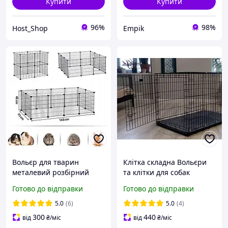
Купити
Купити
96%
98%
Host_Shop
Empik
Вольєр для тварин
Клітка складна Вольєри
металевий розбірний
та клітки для собак
Манеж для цуценят собак
Переноска для собак
Готово до відправки
Готово до відправки
Вольєр для кота кролика
металева розмір 91x60x66
морської свинки
см
5.0
(6)
5.0
(4)
300
440
від
₴
/міс
від
₴
/міс