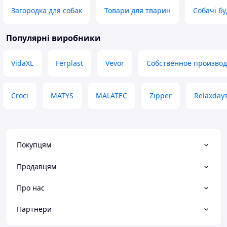
Переваги
Пока не обнаруж
Загородка для собак
Товари для тварин
Собачі бу
Ціна, якість, мобільність
Недоліки
Популярні виробники
Для себе не побачила. Але якщо у
Вас велика собака - буде гриміти.
Для великих порід я б брала
VidaXL
Ferplast
Vevor
Собственное производ
повноцінні металеві вольєри
Croci
MATYS
MALATEC
Zipper
Relaxday
Покупцям
Продавцям
Про нас
Партнери