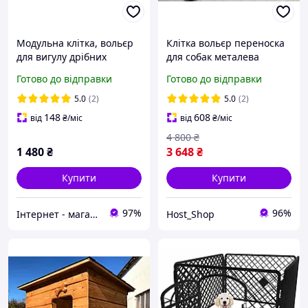
Модульна клітка, вольєр
Клітка вольєр переноска
для вигулу дрібних
для собак металева
тварин
розкладна (107x71x77 см)
Готово до відправки
Готово до відправки
5.0
(2)
5.0
(2)
148
608
від
₴
/міс
від
₴
/міс
4 800
₴
1 480
₴
3 648
₴
Купити
Купити
97%
96%
Інтернет - магазин МАНДАРИНКА
Host_Shop