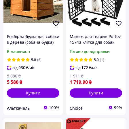
Розбірна будка для собаки
Манеж для тварин Purlov
з дерева (собача будка)
15743 клітка для собак
70х100 (усередені)
90х90х60см Польща
В наявності
Готово до відправки
5.0
(6)
5.0
(1)
930
172
від
₴
/міс
від
₴
/міс
5 880
₴
1 911
₴
5 580
₴
1 719
.90
₴
Купити
Купити
100%
99%
Альткачель
Choice