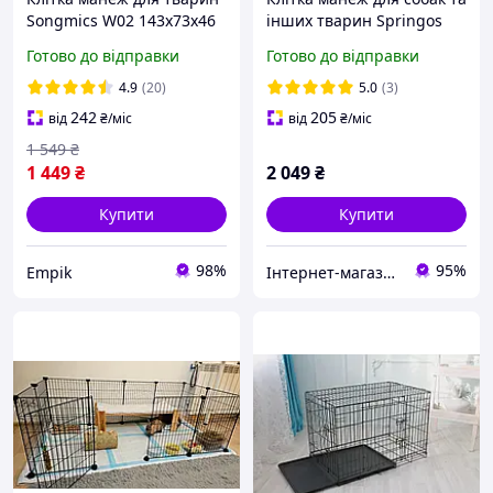
Songmics W02 143х73х46
інших тварин Springos
см
PA1007 160 х 76 см
Готово до відправки
Готово до відправки
складний металевий
вольєр
4.9
(20)
5.0
(3)
242
205
від
₴
/міс
від
₴
/міс
1 549
₴
1 449
₴
2 049
₴
Купити
Купити
98%
95%
Empik
Інтернет-магазин smartmiks.com.ua