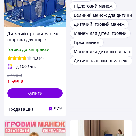
Підлоговий манеж
Великий манеж для дитини
Дитячий ігровий манеж
Манеж для дітей ігровий
Дитячий ігровий манеж
огорожа для ігор з
Гірка манеж
баскетбольною корзиною
Готово до відправки
Манеж для дитини від наро
та воротами для іграшок
дітей 180х125х62см
4.0
(4)
Дитячі пластикові манежі
160
від
₴
/міс
3 198
₴
1 599
₴
Купити
97%
Продавашка