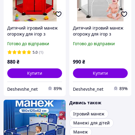
Дитячий ігровий манеж
Дитячий ігровий манеж
огорожу для ігор з
огорожу для ігор з
металевим каркасом
металевим каркасом
Готово до відправки
Готово до відправки
червоний
сірий
5.0
(1)
880
₴
990
₴
Купити
Купити
89%
89%
Deshevshe_net
Deshevshe_net
Дивись також
Ігровий манеж
Манежі для дітей
Манеж