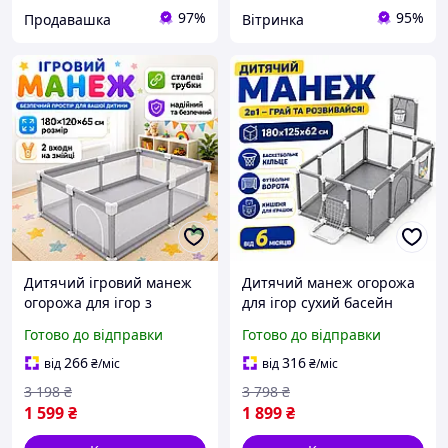
97%
95%
Продавашка
Вітринка
Дитячий ігровий манеж
Дитячий манеж огорожа
огорожа для ігор з
для ігор сухий басейн
металевим каркасом та
180х120х60 см з
Готово до відправки
Готово до відправки
кишенею для іграшок
баскетбольною корзиною
дітей 180х120см складний
і воротами сірий
266
316
від
₴
/міс
від
₴
/міс
сітчастий сухий басейн
3 198
₴
3 798
₴
1 599
₴
1 899
₴