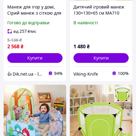
Манеж для ігор у домі,
Дитячий ігровий манеж
Сірий манеж з сіткою для
130×130×65 см MA710
дітей Палатка дітей з
Складаний безпечний
Готово до відправки
В наявності
легкою збіркою GM-80
манеж для малюків, ігор
удома та обмеженого
257
від
₴
/міс
дитячого простору
5 136
₴
2 568
₴
1 480
₴
Купити
Купити
94%
100%
👍 Dik.net.ua - Інтернет магазин
Viking-Knife