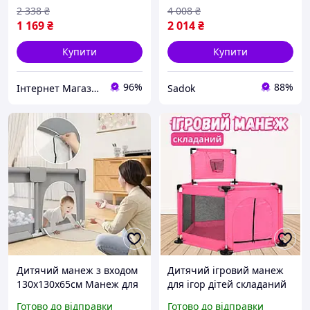
2 338
₴
4 008
₴
1 169
₴
2 014
₴
Купити
Купити
96%
88%
Інтернет Магазин "Tano"
Sadok
Дитячий манеж з входом
Дитячий ігровий манеж
130х130х65см Манеж для
для ігор дітей складаний
безпечної гри дитини
огорожа з баскетбольним
Готово до відправки
Готово до відправки