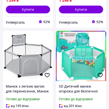
1 299
₴
1 298
₴
Купити
Купити
92%
92%
Універсаль
Універсаль
Манеж з легкою вагою
SD Дитячий манеж
для перенесення, Манеж
огорожа для безпечної
для ігор у домі, Вуличний
гри з м'ячами та кошиком
Готово до відправки
Готово до відправки
манеж Збірний дітей YE-
Sadok top 134,5х60 см
12
блакитний Sad-03
195
201
від
₴
/міс
від
₴
/міс