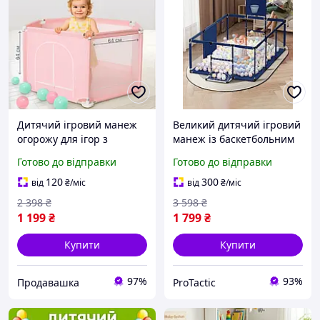
Дитячий ігровий манеж
Великий дитячий ігровий
огорожу для ігор з
манеж із баскетбольним
металевим каркасом для
кільцем та іграшками для
Готово до відправки
Готово до відправки
іграшок дітей
розвитку, Огорожа манеж
125х113х64см Рожевий
для безпечних ігор удома
120
300
від
₴
/міс
від
₴
/міс
з міцною
2 398
₴
3 598
₴
1 199
₴
1 799
₴
Купити
Купити
97%
93%
Продавашка
ProTactic