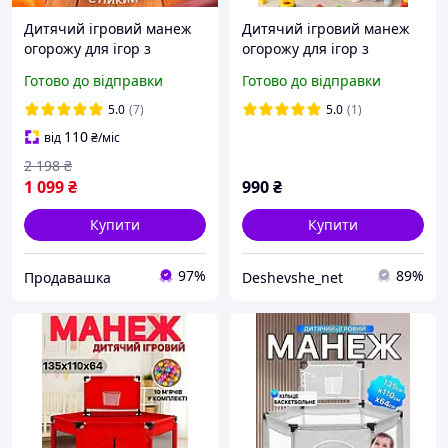
Дитячий ігровий манеж
Дитячий ігровий манеж
огорожу для ігор з
огорожу для ігор з
металевим каркасом та
металевим каркасом і
Готово до відправки
Готово до відправки
кишенею для іграшок
м'ячами чорний
дітей 125х64см + кульки в
5.0
(7)
5.0
(1)
подарунок чорний
110
від
₴
/міс
2 198
₴
1 099
₴
990
₴
Купити
Купити
97%
89%
Продавашка
Deshevshe_net