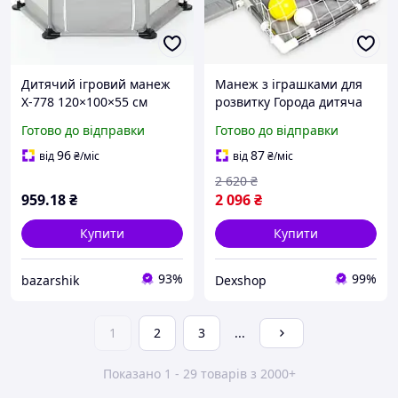
Дитячий ігровий манеж
Манеж з іграшками для
X-778 120×100×55 см
розвитку Города дитяча
сірий Складаний
ігрова манеж Великий
Готово до відправки
Готово до відправки
безпечний манеж для
манеж для дитини Манеж
дітей, ігор удома та
для ігор у будинку
96
87
від
₴
/міс
від
₴
/міс
дитячої кімнати X-778
2 620
₴
959
.18
₴
2 096
₴
Купити
Купити
93%
99%
bazarshik
Dexshop
1
2
3
...
Показано 1 - 29 товарів з 2000+