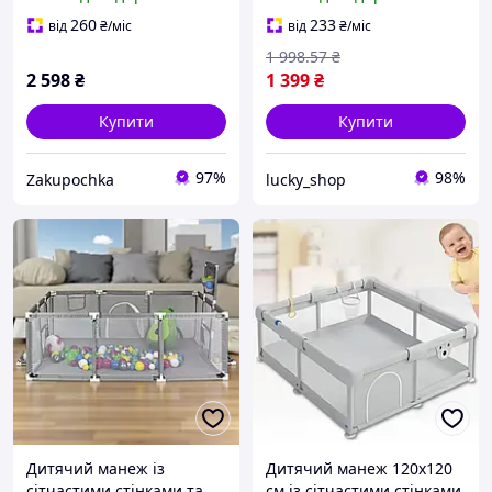
Просторий ігровий
кільцем і металевим
манеж
каркасом рожевий
260
233
від
₴
/міс
від
₴
/міс
1 998
.57
₴
2 598
₴
1 399
₴
Купити
Купити
97%
98%
Zakupochka
lucky_shop
Дитячий манеж із
Дитячий манеж 120х120
сітчастими стінками та
см із сітчастими стінками