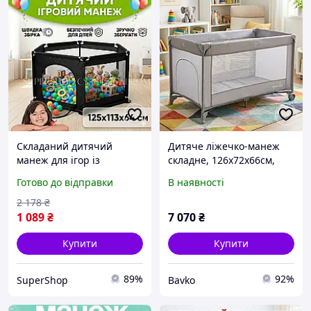
Складаний дитячий
Дитяче ліжечко-манеж
манеж для ігор із
складне, 126х72х66см,
сітчастими безпечними
Сіра / Дитячий манеж для
Готово до відправки
В наявності
стінками огорожа для
ігор та сну / Дитяче ліжко
дітей у будинку
манеж
2 178
₴
1 089
₴
7 070
₴
Купити
Купити
89%
92%
SuperShop
Bavko