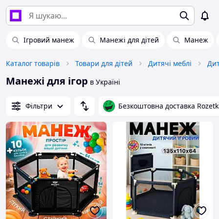
Ігровий манеж
Манежі для дітей
Манеж
Каталог товарів
Товари для дітей
Дитячі меблі
Дит
Манежі для ігор
в Україні
Фільтри
Безкоштовна доставка Rozetk