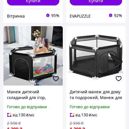
Купити
Купити
95%
92%
Вітринка
EVAPUZZLE
Манеж дитячий
Дитячий манеж для дому
складаний для ігор,
та подорожей, Манеж для
Ігровий манеж із
ігор зі стійкими опорами
Готово до відправки
Готово до відправки
тканиною Oxford і
та безпечними стінками
металевою конструкцією
130
130
від
₴
/міс
від
₴
/міс
2 598
₴
2 596
₴