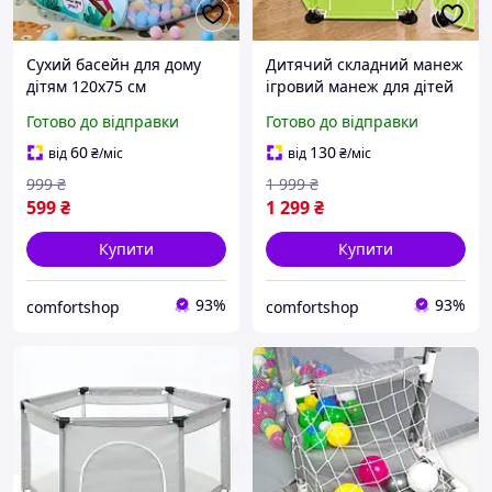
Сухий басейн для дому
Дитячий складний манеж
дітям 120х75 см
ігровий манеж для дітей
барвистий текстильний
Malatec 125х113х64 см
Готово до відправки
Готово до відправки
манеж дрібна сітка для
зелений манеж зі
ігор та розваг дитині
швидкою збіркою
60
130
від
₴
/міс
від
₴
/міс
999
₴
1 999
₴
599
₴
1 299
₴
Купити
Купити
93%
93%
comfortshop
comfortshop