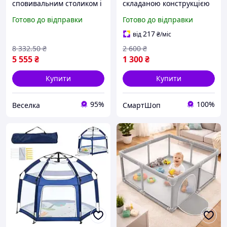
сповивальним столиком і
складаною конструкцією
москітною сіткою для сну
для ігор і відпочинку,
Готово до відправки
Готово до відправки
та ігор до 3 років FLAME
Дитячий тканинний
манеж для ігор на вулиці
217
від
₴
/міс
та вдома
8 332
.50
₴
2 600
₴
5 555
₴
1 300
₴
Купити
Купити
95%
100%
Веселка
СмартШоп