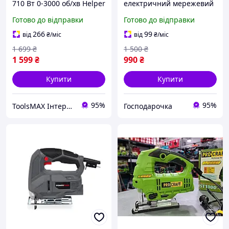
710 Вт 0-3000 об/хв Helper
електричний мережевий
HP - 1280 електричний
900 Вт з лазером
Готово до відправки
Готово до відправки
лобзик з лазерним
регулюванням обертів та
маркером лобзикова
маятниковим ходом для
266
99
від
₴
/міс
від
₴
/міс
мережева пила
розпилювання
1 699
₴
1 500
₴
1 599
₴
990
₴
Купити
Купити
95%
95%
ToolsMAX Інтернет-магазин на максимум
Господарочка