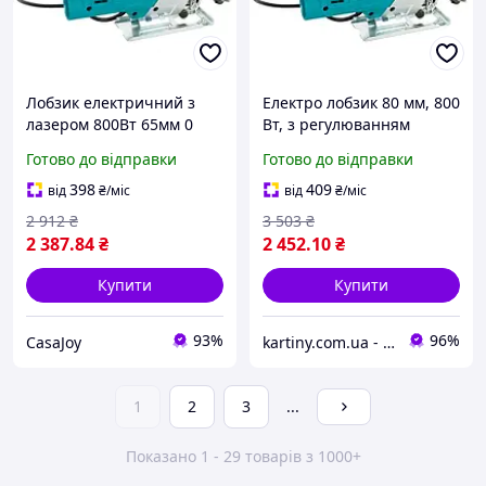
Лобзик електричний з
Електро лобзик 80 мм, 800
лазером 800Вт 65мм 0
Вт, з регулюванням
3000ход/хв, в кейсі, Assur
швидкості та лазером, у
Готово до відправки
Готово до відправки
SAW85
кейсі, для точного і
зручного розпилу
398
409
від
₴
/міс
від
₴
/міс
деревини, ПВХ і металу
2 912
₴
3 503
₴
2 387
.84
₴
2 452
.10
₴
Купити
Купити
93%
96%
CasaJoy
kartiny.com.ua - Картини по номерам від виробника
1
2
3
...
Показано 1 - 29 товарів з 1000+