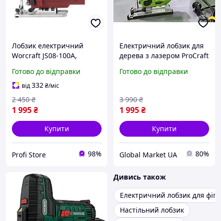
Лобзик електричний
Електричний лобзик для
Worcraft JS08-100А,
дерева з лазером ProCraft
електролобзик з лазером
ST1300, Електролобзик
Готово до відправки
Готово до відправки
ручний з
підслужуванням,
332
від
₴
/міс
Мережевий лобзик
2 450
₴
3 990
₴
1 995
₴
1 995
₴
Купити
Купити
98%
80%
Profi Store
Global Market UA
Дивись також
Електричний лобзик для фіг
Настільний лобзик