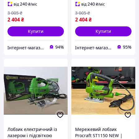
(Лобзик електричний для
ASR805 (Електролобзик
240
240
від
₴
/міс
від
₴
/міс
дерева та металу)
мережевий)
3 005
₴
3 005
₴
2 404
₴
2 404
₴
Купити
Купити
94%
95%
Інтернет-магазин Bigs
Інтернет-магазин Megusta
Лобзик електричний із
Мережевий лобзик
лазером і підсвіткою
Procraft ST1150 NEW |