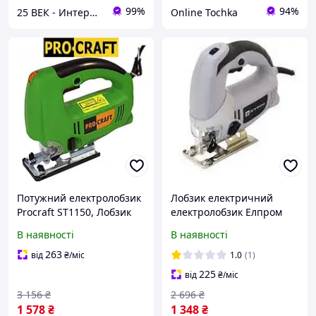
99%
94%
25 ВЕК - Интернет-Магазин: электрический, бензиновый, аккумуляторный инструмент и строительство.
Online Tochka
Потужний електролобзик
Лобзик електричний
Procraft ST1150, Лобзик
електролобзик Елпром
1150 Вт із лазером і
ЕПЛЕ-100, Електричний
В наявності
В наявності
підсвіткою, Лобзик
лобзик із лазером 950 вт
електричний Procraft
263
від
₴
/міс
1.0
(1)
225
від
₴
/міс
3 156
₴
2 696
₴
1 578
₴
1 348
₴