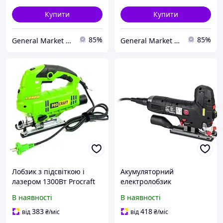
Купити
Купити
85%
85%
General Market UA
General Market UA
Лобзик з підсвіткою і
Акумуляторний
лазером 1300Вт Procraft
електролобзик
(Німеччина), Мережева
Електричний лобзик
В наявності
В наявності
лобзикова пила, Лобзик з
PPSTK 550 A1 (550 Вт,
лазерним вказівником,
Німеччина) Лобзики з
383
418
від
₴
/міс
від
₴
/міс
CQS
лазером Потужний