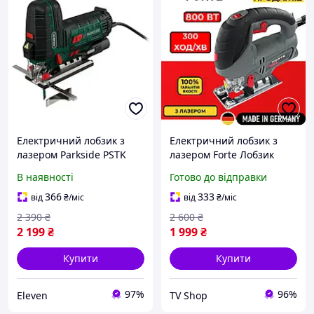
Електричний лобзик з
Електричний лобзик з
лазером Parkside PSTK
лазером Forte Лобзик
800 E3
мережевий 800Вт з
В наявності
Готово до відправки
регулюванням швидкості
Електролобззик 3000 ход/
366
333
від
₴
/міс
від
₴
/міс
хв з плавним пуском
2 390
₴
2 600
₴
2 199
₴
1 999
₴
Купити
Купити
97%
96%
Eleven
TV Shop