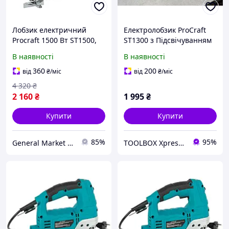
Лобзик електричний
Електролобзик ProCraft
Procraft 1500 Вт ST1500,
ST1300 з Підсвічуванням
потужний маятниковий
+ Лазер + Здув тирси +
В наявності
В наявності
електролобзик для
Гарантія 36 місяців
дерева та металу з
360
200
від
₴
/міс
від
₴
/міс
лазером
4 320
₴
2 160
₴
1 995
₴
Купити
Купити
85%
95%
General Market UA
TOOLBOX Xpress BuyAndWork