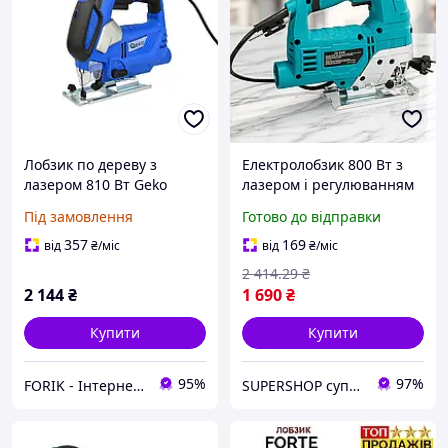
Лобзик по дереву з
Електролобзик 800 Вт з
лазером 810 Вт Geko
лазером і регулюванням
G80262
швидкості, у кейсі ASR805
Під замовлення
Готово до відправки
(для дерева та металу)
357
169
від
₴
/міс
від
₴
/міс
2 414
.29
₴
2 144
₴
1 690
₴
Купити
Купити
95%
97%
FORIK - Інтернет гіпермаркет
SUPERSHOP супер ціни, супер вибір, супер покупки!