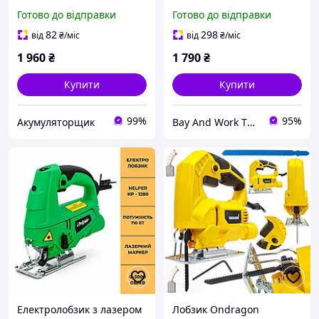
Flinke ЛЕ-1350 Лобзик
750W, з лазером,
Готово до відправки
Готово до відправки
Поль
паралельним упором,
адаптером під пилосос на
82
298
від
₴
/міс
від
₴
/міс
Гарантії
1 960
₴
1 790
₴
Купити
Купити
99%
95%
Акумуляторщик
Bay And Work TOOLBOX
Електролобзик з лазером
Лобзик Ondragon