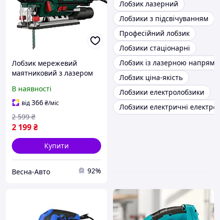
Лобзик лазерний
Лобзики з підсвічуванням
Професійний лобзик
Лобзики стаціонарні
Лобзик із лазерною напрям
Лобзик мережевий
маятниковий з лазером
Лобзик ціна-якість
Parkside PSTK 800 D3 800
В наявності
Лобзики електролобзики
Вт Німеччина
366
від
₴
/міс
Лобзики електричні електро
2 599
₴
2 199
₴
Купити
92%
Весна-Авто