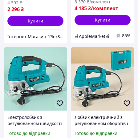
8 370
₴/комплект
4 592
₴
лобзик Електр
4 185
₴/комплект
2 296
₴
Купити
Купити
85%
🍏AppleMarket🍏
Інтернет Магазин "PlexStore"
Електролобзик з
Лобзик електричний з
регулюванням швидкості
регулюванням оборотів і
та лазером, 800 Вт, до 80
лазером, 800 Вт, глибина
Готово до відправки
Готово до відправки
мм, в кейсі, ASR805
пропилу 80 мм, кейс