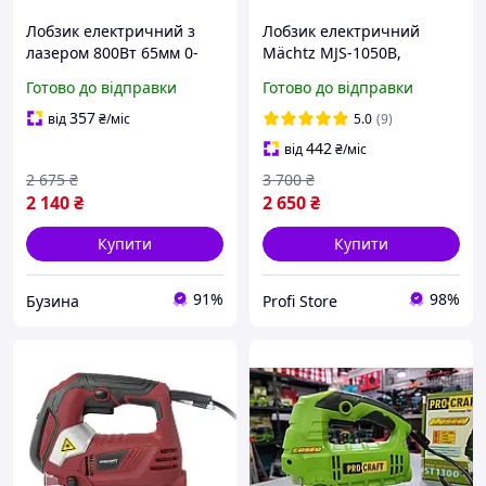
Лобзик електричний з
Лобзик електричний
лазером 800Вт 65мм 0-
Mächtz MJS-1050B,
3000 ход/хв, в кейсі, Assur
електролобзик з лазером
Готово до відправки
Готово до відправки
SAW85 buzyna
357
від
₴
/міс
5.0
(9)
442
від
₴
/міс
2 675
₴
3 700
₴
2 140
₴
2 650
₴
Купити
Купити
91%
98%
Бузина
Profi Store