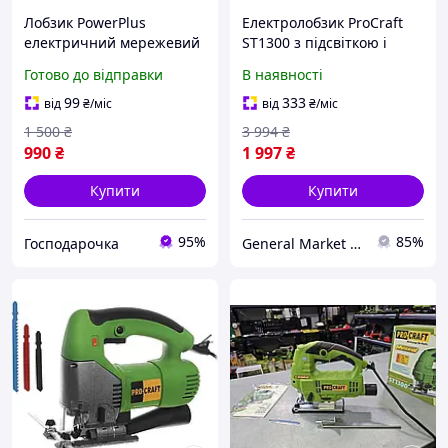
Лобзик PowerPlus
Електролобзик ProCraft
електричний мережевий
ST1300 з підсвіткою і
900 Вт з лазером
Лазером Лобзик
Готово до відправки
В наявності
регулюванням обертів та
Прокрафт, Електричний
маятниковим ходом для
лобзик
99
333
від
₴
/міс
від
₴
/міс
розпилювання
1 500
₴
3 994
₴
990
₴
1 997
₴
Купити
Купити
95%
85%
Господарочка
General Market UA