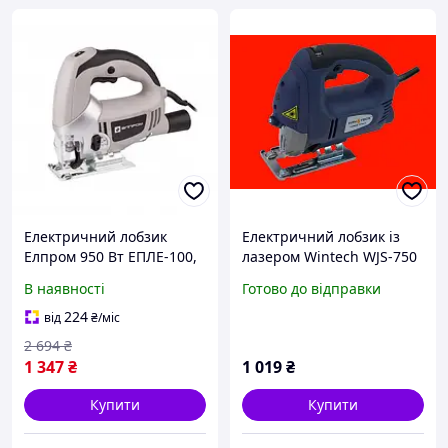
Електричний лобзик
Електричний лобзик із
Елпром 950 Вт ЕПЛЕ-100,
лазером Wintech WJS-750
електролобзик Елпром з
В наявності
Готово до відправки
лазером глибина пропилу
100 мм
224
від
₴
/міс
2 694
₴
1 347
₴
1 019
₴
Купити
Купити