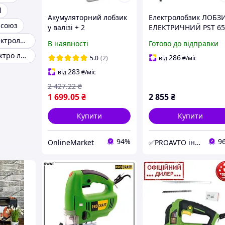
l
Акумуляторний лобзик
Електролобзик ЛОБЗ
 союз
у валізі + 2
ЕЛЕКТРИЧНИЙ PST 65
акумулятори 21V, Синій
500 ВТ, ГЛИБИНА
Професійні електролобзики
В наявності
Готово до відправки
/ Безщітковий лобзик
РІЗАННЯ: ДЕРЕВО-65
Недорогий електро лобзик
портативний /
ММ, СТАЛЬ-4 ММ, 1,6
286
5.0
(2)
від
₴
/міс
Електролобзик
КГ, ВАЛІЗА BO
283
від
₴
/міс
2 427
.22
₴
1 699
.05
₴
2 855
₴
Купити
Купити
94%
9
OnlineMarket
✅PROAVTO інтернет-магазин автозапчастин