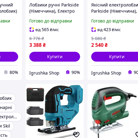
ручний
Лобзики ручні Parkside
Якісний електролобз
олобзик)
(Німеччина), Електро
Parkside (Німеччина),
 new,
лобзик професійний,
Електролобзик для
равки
Готово до відправки
Готово до відправки
а для
Лобзики
ламінату, Електричн
електролобзики,
лобзик для фанери,
565
423
від
₴
/міс
від
₴
/міс
Електролобзик по
RYH
6 776
₴
5 080
₴
дереву для дому, RYH
3 388
₴
2 540
₴
и
Купити
Купити
80%
90%
9
Igrushka Shop
Igrushka Shop
обзик
онарні
Найкращий електролобзик
 Skil
ість