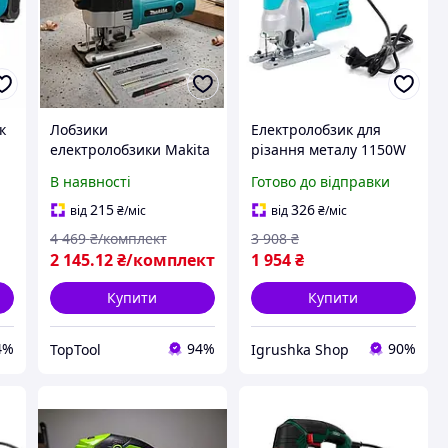
к
Лобзики
Електролобзик для
електролобзики Makita
різання металу 1150W
Професійний лобзик
Grand (Чехія),
В наявності
Готово до відправки
ик
220В Лобзик для
Потужний лобзик,
дерева 650 Вт Ручний
Лобзик для дерева
215
326
від
₴
/міс
від
₴
/міс
електролобзик
ручний, RYH
4 469
₴/комплект
3 908
₴
Електролобзик
2 145
.12
₴/комплект
1 954
₴
настільний
Купити
Купити
4%
94%
90%
TopTool
Igrushka Shop