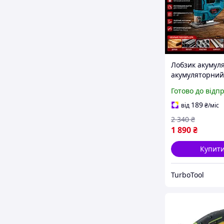
Лобзик акумул
акумуляторний
24v 3ah, Лобзи
Готово до відп
акумуляторний
ремонтних робі
189
від
₴
/міс
Кейсі Польща
2 340
₴
1 890
₴
Купит
TurboTool