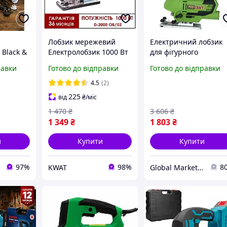
Лобзик мережевий
Електричний лобзик
 Black &
Електролобзик 1000 Вт
для фігурного
0 410 Вт
Procraft ST1000
розпилювання Procra
равки
Готово до відправки
Готово до відправки
Регулювання обертів 0-
ST1150 new,Мощий
3000 об хв
лобзик електричний,
4.5
(2)
Електролобзик
225
від
₴
/міс
1 470
₴
3 606
₴
1 349
₴
1 803
₴
и
Купити
Купити
97%
98%
8
KWAT
Global Market UA