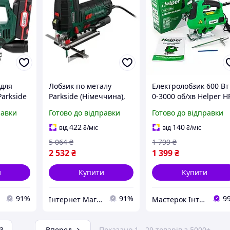
 для
Лобзик по металу
Електролобзик 600 Вт
arkside
Parkside (Німеччина),
0-3000 об/хв Helper HP
обзик
Потужний
1279 електричний
равки
Готово до відправки
Готово до відправки
, Лобзик
електролобзик, Лобзик
лобзик для фігурного
професійний,
різання лобзик для
422
140
від
₴
/міс
від
₴
/міс
MTS
Настільний лобзик,
майстерні лобзики
5 064
₴
1 799
₴
MTS
2 532
₴
1 399
₴
и
Купити
Купити
91%
91%
9
Інтернет Магазин "StepShop"
Мастерок Інтернет магазин для кожного
3
...
Вперед
Показано 1 - 29 товарів з 5000+