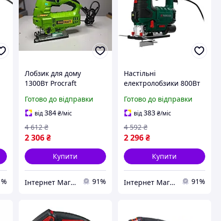
Лобзик для дому
Настільні
1300Вт Procraft
електролобзики 800Вт
(Німеччина), Ручний
Parkside (Німеччина),
Готово до відправки
Готово до відправки
лобзик по дереву,
Лобзики для дому,
Лобзик електро, Лобзик
Потужний електро
384
383
від
₴
/міс
від
₴
/міс
к
по дереву, MTS
лобзик, Стаціонарний
4 612
₴
4 592
₴
лобзик, MTS
2 306
₴
2 296
₴
Купити
Купити
1%
91%
91%
Інтернет Магазин "StepShop"
Інтернет Магазин "StepShop"