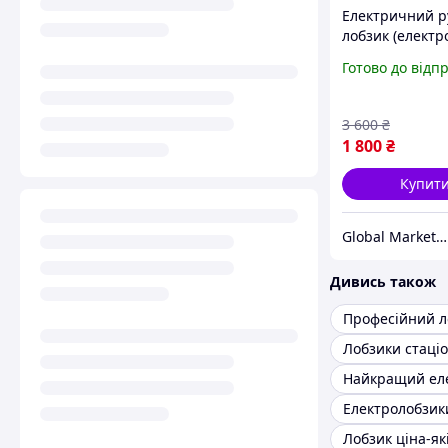
Електричний 
лобзик (електр
Procraft ST1150
Готово до відп
Пілка лобзиков
дерева 750 Вт
Прокрафт
3 600
₴
1 800
₴
Купит
Global Market UA
Дивись також
Професійний л
Лобзики стаці
Електролобзики
Лобзик ціна-як