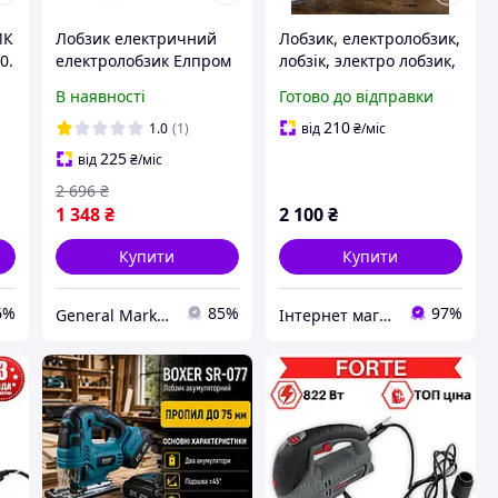
ИК
Лобзик електричний
Лобзик, електролобзик,
0.
електролобзик Елпром
лобзік, электро лобзик,
ЕПЛЕ-100, Електричний
PARKSIDE PSTK 800 E3
В наявності
Готово до відправки
лобзик із лазером 950
Німеччина
вт
210
1.0
(1)
від
₴
/міс
225
від
₴
/міс
2 696
₴
1 348
₴
2 100
₴
Купити
Купити
6%
85%
97%
General Market UA
Інтернет магазин інструмента "BEST TOOLS"