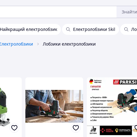
Знайти
Найкращий електролобзик
Електролобзики Skil
Ло
Електролобзики
Лобзики електролобзики