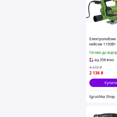
Електролобзик 
кейсом 1150Вт 
(Німеччина), Г
Готово до відп
електролобзик,
Електричний л
356
від
₴
/міс
для фігурного
4 272
₴
випилювання,
2 136
₴
Купит
Igrushka Shop