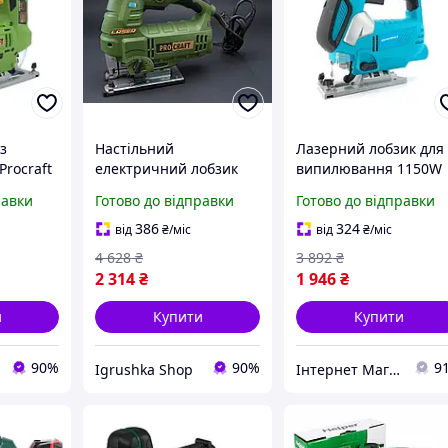
з
Настільний
Лазерний лобзик для
Procraft
електричний лобзик
випилювання 1150W
арний
1300Вт Procraft
Grand (Чехія),
равки
Готово до відправки
Готово до відправки
(Німеччина),
Електролобзик по
обзик
Електричний лобзик по
металу, Гарний
386
324
від
₴
/міс
від
₴
/міс
дереву, Електролобзик
електролобзик, Лобзи
4 628
₴
3 892
₴
 RYH
для фанери, RYH
електричний, MTS
2 314
₴
1 946
₴
и
Купити
Купити
90%
90%
9
Igrushka Shop
Інтернет Магазин "StepShop"