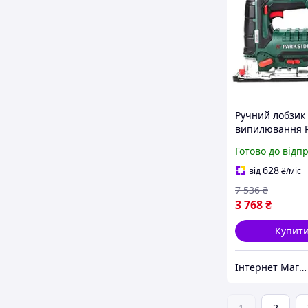
Ручний лобзик
випилювання P
(Німеччина), Л
Готово до відп
акумуляторний
маятниковий
628
від
₴
/міс
електронний, 
7 536
₴
3 768
₴
Купит
Інтернет Магазин "StepShop"
1
2