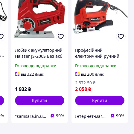
Лобзик акумуляторний
Професійний
 -
Haisser JS-206S Без акб
електричний ручний
Акумуляторний лобзик
лобзик (електролобзик)
Готово до відправки
Готово до відправки
Електролобзик на
Einhell TC-JS 80/1 : 550
акумуляторі
Вт, 3000 об/хв, глибина
322
206
від
₴
/міс
від
₴
/міс
різу 80мм (4321145)
2 572
.50
₴
1 932
₴
2 058
₴
Купити
Купити
9%
99%
90%
"samsara.in.ua": Інтернет-магазин інструментів, садової та побутової техніки
Інтернет-магазин Clothes-Mall