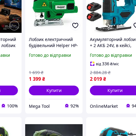
яторний
Лобзик електричний
Акумуляторний лобзи
 лобзик
будівельний Helper HP-
+ 2 АКБ 24V, в кейсі,
к
1279 600 Вт
Синій / Електричний
равки
Готово до відправки
Готово до відправки
 для
електричний лобзик по
лобзик / Електролобз
т в
дереву електролобзик
на акумуляторі
336
від
₴
/міс
для майстерні
1 699
₴
2 884
.28
₴
1 399
₴
2 019
₴
и
Купити
Купити
100%
92%
9
Mega Tool
OnlineMarket