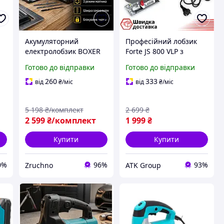
Акумуляторний
Професійний лобзик
електролобзик BOXER
Forte JS 800 VLP з
ft
SR-077 Лобзик 24 В
регулятором обертів
Готово до відправки
Готово до відправки
електролобзик для
Потужний
точного різу 3 А·год
електролобзик 800 Вт
260
333
від
₴
/міс
від
₴
/міс
1000 2500 об/хв
Електролобзик з
лазерним маркером
5 198
₴/комплект
2 699
₴
2 599
₴/комплект
1 999
₴
Купити
Купити
0%
96%
93%
Zruchno
ATK Group