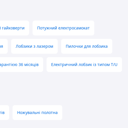
 гайковерти
Потужний електросамокат
ня
Лобзики з лазером
Пилочки для лобзика
арантією 36 місяців
Електричний лобзик із типом T/U
тів
Ножувальні полотна