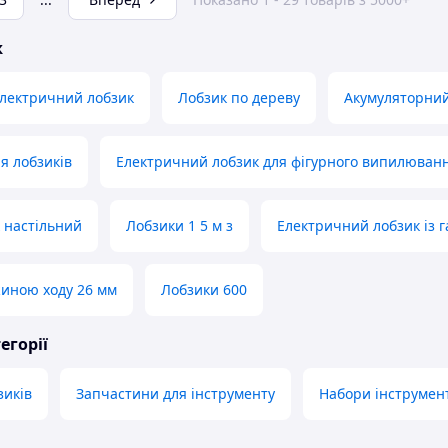
ж
лектричний лобзик
Лобзик по дереву
Акумуляторний
я лобзиків
Електричний лобзик для фігурного випилюван
 настільний
Лобзики 1 5 м з
Електричний лобзик із г
жиною ходу 26 мм
Лобзики 600
егорії
зиків
Запчастини для інструменту
Набори інструмен