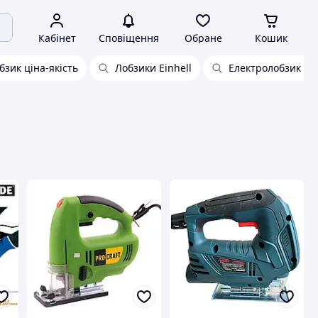
Кабінет
Сповіщення
Обране
Кошик
бзик ціна-якість
Лобзики Einhell
Електролобзик со