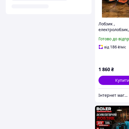
Лобзик ,
електролобзик,
Decker KFBES41
Готово до відп
186
від
₴
/міс
1 860
₴
Купит
Інтернет магазин інструмента "BEST TOOLS"