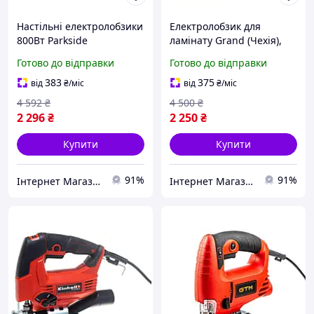
Настільні електролобзики
Електролобзик для
800Вт Parkside
ламінату Grand (Чехія),
(Німеччина), Лобзики для
Електролобзик по металу
Готово до відправки
Готово до відправки
дому, Потужний електро
дереву плитці,
лобзик, Стаціонарний
Електролобзик по дереву,
383
375
від
₴
/міс
від
₴
/міс
лобзик, MTS
MTS
4 592
₴
4 500
₴
2 296
₴
2 250
₴
Купити
Купити
91%
91%
Інтернет Магазин "StepShop"
Інтернет Магазин "StepShop"