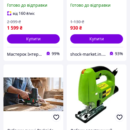
710 Вт 0-3000 об/хв Helper
електричний лобзик для
Готово до відправки
Готово до відправки
HP - 1280 електричний
фігурного різання
лобзик для фігурного
160
від
₴
/міс
різання лобзик по дереву
2 099
₴
1 130
₴
1 599
₴
930
₴
Купити
Купити
99%
93%
Мастерок Інтернет магазин для кожного
shock-market.in.ua