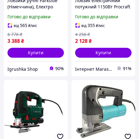
Лобзики ручні Parkside
Лобзик електричний
(Німеччина), Електро
потужний 1150Вт Procraft
лобзик професійний,
(Німеччина), Настільний
Готово до відправки
Готово до відправки
Лобзики електролобзики,
електричний лобзик, MTS
Електролобзик по дереву
565
355
від
₴
/міс
від
₴
/міс
для дому, RYH
6 776
₴
4 256
₴
3 388
₴
2 128
₴
Купити
Купити
90%
91%
Igrushka Shop
Інтернет Магазин "StepShop"