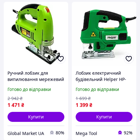
Ручний лобзик для
Лобзик електричний
випилювання мережевий
будівельний Helper HP-
1000 Вт Procraft ST1000,
1279 600 Вт електричний
Готово до відправки
Готово до відправки
Лобзик електричний,
лобзик по дереву
Пилка лобзикова
електролобзик для
2 942
₴
1 699
₴
Прокрафт
майстерні
1 471
₴
1 399
₴
Купити
Купити
80%
92%
Global Market UA
Mega Tool