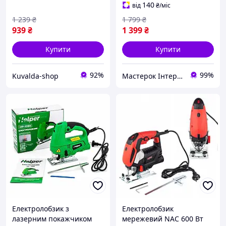
по дереву
лобзик для майстерні
140
від
₴
/міс
лобзики
1 239
₴
1 799
₴
939
₴
1 399
₴
Купити
Купити
92%
99%
Kuvalda-shop
Мастерок Інтернет магазин для кожного
Електролобзик з
Електролобзик
лазерним покажчиком
мережевий NAC 600 Вт