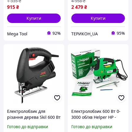
1 335
₴
4 958
₴
915
₴
2 479
₴
Купити
Купити
92%
95%
Mega Tool
ТЕРИКОН_UA
Електролобзик для
Електролобзик 600 Вт 0-
різання дерева Skil 600 Вт
3000 об/хв Helper HP -
F0154285AA електричний
1279 електричний лобзик
Готово до відправки
Готово до відправки
лобзик для випилювання
для фігурного різання