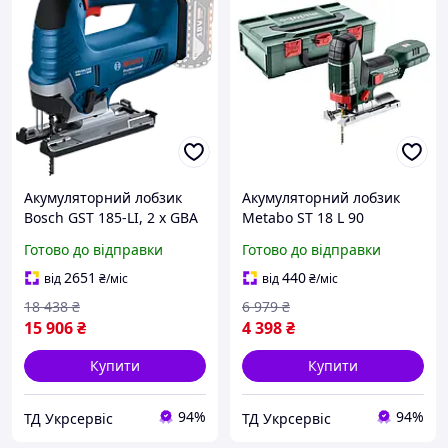
Акумуляторний лобзик
Акумуляторний лобзик
Bosch GST 185-LI, 2 x GBA
Metabo ST 18 L 90
18V 4.0Ah, GAL 18V-40,
MetaBox (601047840)
Готово до відправки
Готово до відправки
кейс (06015B3024)
2651
440
від
₴
/міс
від
₴
/міс
18 438
₴
6 979
₴
15 906
₴
4 398
₴
Купити
Купити
94%
94%
ТД Укрсервіс
ТД Укрсервіс