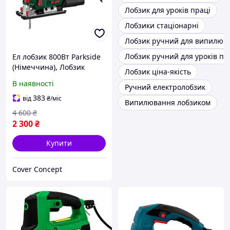
Лобзик для уроків праці
Лобзики стаціонарні
Лобзик ручний для випилюв
Лобзик ручний для уроків пр
Ел лобзик 800Вт Parkside
(Німеччина), Лобзик
Лобзик ціна-якість
ручний мережевий,
В наявності
Ручний електролобзик
Електричний лобзик для
фігурного випилювання,
383
від
₴
/міс
Випилювання лобзиком
FRC
4 600
₴
2 300
₴
Купити
Cover Concept