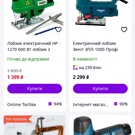
Лобзик електричний HP -
Електричний лобзик
1279 600 Вт лобзик з
Зеніт ЗПЛ-1000 Профі
підсвічуванням
1000 Вт Електричний
Готово до відправки
В наявності
електролобзик для
лобзик для фігурного
фігурного випилювання
випілювання
230
від
₴
/міс
1 699
₴
1 399
₴
2 299
₴
Купити
Купити
94%
90%
Online Tochka
Інтернет-магазин "inGarden"