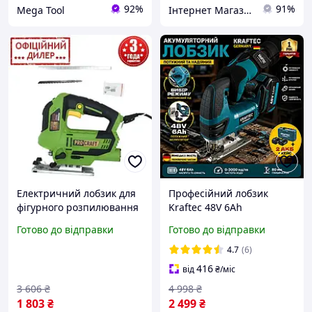
92%
91%
Mega Tool
Інтернет Магазин "StepShop"
Електричний лобзик для
Професійний лобзик
фігурного розпилювання
Kraftec 48V 6Ah
Procraft ST1150
безщітковий 2 аб
Готово до відправки
Готово до відправки
new,Мощий лобзик
Електролобзик
електричний,
акумуляторний для
4.7
(6)
Електролобзик
дерева для дому
416
від
₴
/міс
3 606
₴
4 998
₴
1 803
₴
2 499
₴