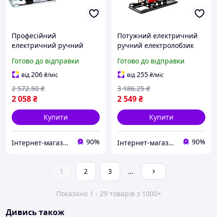
Професійний
Потужний електричний
електричний ручний
ручний електролобзик
лобзик (електролобзик)
GTM JS100/710E : 710 Вт,
Готово до відправки
Готово до відправки
Einhell TC-JS 80/1 : 550 Вт,
3000 ход/хв, хід полотна
3000 об/хв, глибина різу
28 мм, вага 2.7кг
206
255
від
₴
/міс
від
₴
/міс
80мм (4321145)
2 572
.50
₴
3 186
.25
₴
2 058
₴
2 549
₴
Купити
Купити
90%
90%
Інтернет-магазин Clothes-Mall
Інтернет-магазин Clothes-Mall
1
2
3
...
Показано 1 - 29 товарів з 1000+
Дивись також