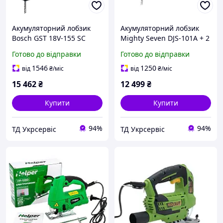
Акумуляторний лобзик
Акумуляторний лобзик
Bosch GST 18V-155 SC
Mighty Seven DJS-101A + 2
(06015B0001)
АКБ і ЗП у кейсі (DJS-101A)
Готово до відправки
Готово до відправки
1546
1250
від
₴
/міс
від
₴
/міс
15 462
₴
12 499
₴
Купити
Купити
94%
94%
ТД Укрсервіс
ТД Укрсервіс