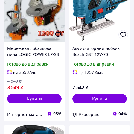
Мережева лобзикова
Акумуляторний лобзик
пила LOGIC POWER LP-S3
Bosch GST 12V-70
Електричний лобзик для
(06015A1001)
Готово до відправки
Готово до відправки
фігурного випікання
355
1257
від
₴
/міс
від
₴
/міс
4 549
₴
3 549
₴
7 542
₴
Купити
Купити
95%
94%
Интернет-магазин Zhuk
ТД Укрсервіс