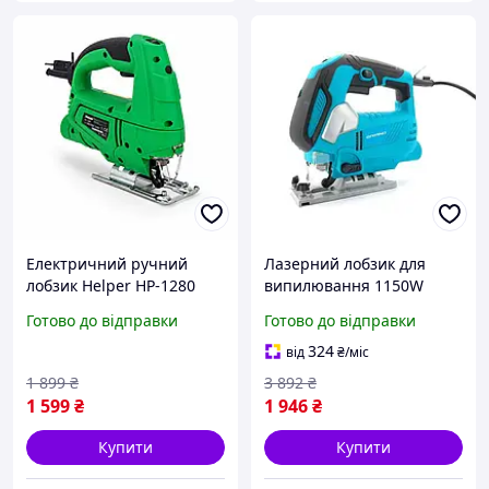
Електричний ручний
Лазерний лобзик для
лобзик Helper HP-1280
випилювання 1150W
710 Вт мережевий
Grand (Чехія),
Готово до відправки
Готово до відправки
електричний лобзик
Електролобзик по металу,
Гарний електролобзик,
324
від
₴
/міс
Лобзик електричний, MTS
1 899
₴
3 892
₴
1 599
₴
1 946
₴
Купити
Купити