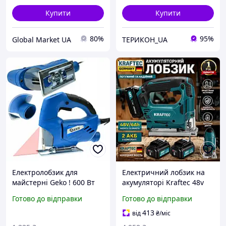
Купити
Купити
80%
95%
Global Market UA
ТЕРИКОН_UA
Електролобзик для
Електричний лобзик на
майстерні Geko ! 600 Вт
акумуляторі Kraftec 48v
лазерний вказівник
6ah безщітковий
Готово до відправки
Готово до відправки
електричний лобзик для
Електролобзик для металу
фігурного різання
для різання дерева
413
від
₴
/міс