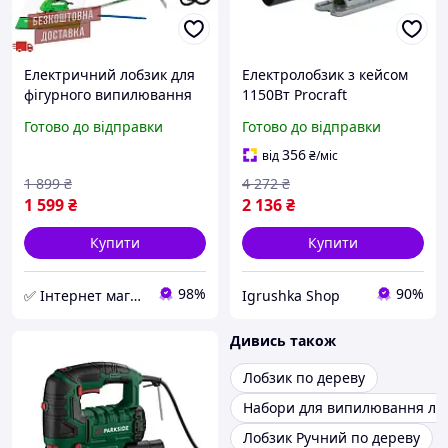
Електричний лобзик для
Електролобзик з кейсом
фігурного випилювання
1150Вт Procraft
HP-1280 710 Вт лобзик
(Німеччина), Гарний
Готово до відправки
Готово до відправки
електричний для різання
електролобзик,
матеріалів
Електричний лобзик для
356
від
₴
/міс
фігурного випилювання,
1 899
₴
4 272
₴
RYH
1 599
₴
2 136
₴
Купити
Купити
98%
90%
✅ Інтернет магазин ➤ BOX TOOLS
Igrushka Shop
Дивись також
Лобзик по дереву
Набори для випилювання ло
Лобзик Ручний по дереву