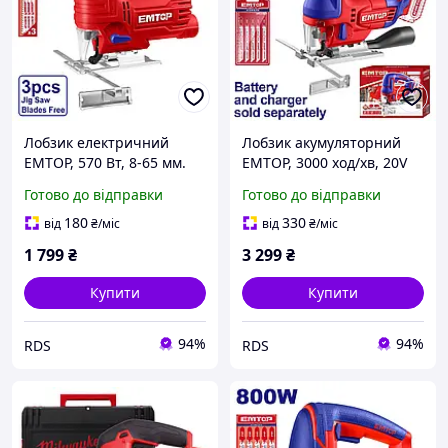
Лобзик електричний
Лобзик акумуляторний
EMTOP, 570 Вт, 8-65 мм.
EMTOP, 3000 ход/хв, 20V
(EJSW5701)
(без АКБ та ЗП)
Готово до відправки
Готово до відправки
(ELGS201008)
180
330
від
₴
/міс
від
₴
/міс
1 799
₴
3 299
₴
Купити
Купити
94%
94%
RDS
RDS