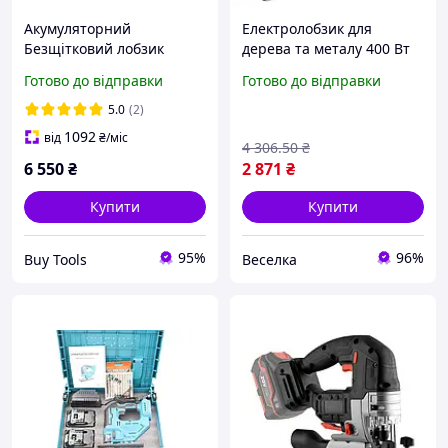
Акумуляторний
Електролобзик для
Безщітковий лобзик
дерева та металу 400 Вт
DeWalt DCS334 18V20V
із регулюванням
Готово до відправки
Готово до відправки
швидкості та швидкою
заміною полотна FLAME
5.0
(2)
1092
від
₴
/міс
4 306
.50
₴
6 550
₴
2 871
₴
Купити
Купити
95%
96%
Buy Tools
Веселка