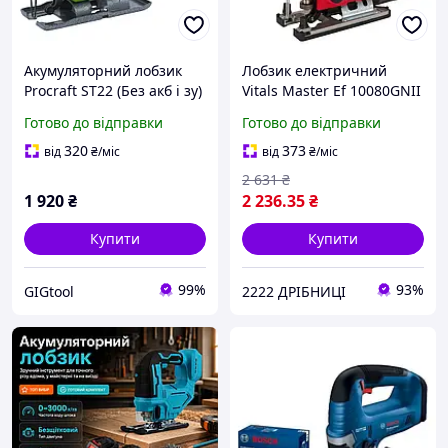
Акумуляторний лобзик
Лобзик електричний
Procraft ST22 (Без акб і зу)
Vitals Master Ef 10080GNII
Готово до відправки
Готово до відправки
320
373
від
₴
/міс
від
₴
/міс
2 631
₴
1 920
₴
2 236
.35
₴
Купити
Купити
99%
93%
GIGtool
2222 ДРІБНИЦІ