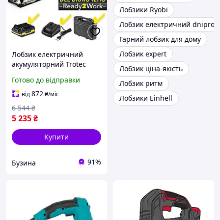
Лобзики Ryobi
Лобзик електричний dnipro-m
Гарний лобзик для дому
Лобзик expert
Лобзик електричний
акумуляторний Trotec
Лобзик ціна-якість
PJSS 11-20V + кейс
Готово до відправки
Лобзик ритм
(4425000006) buzyna
872
від
₴
/міс
Лобзики Einhell
6 544
₴
5 235
₴
Купити
91%
Бузина