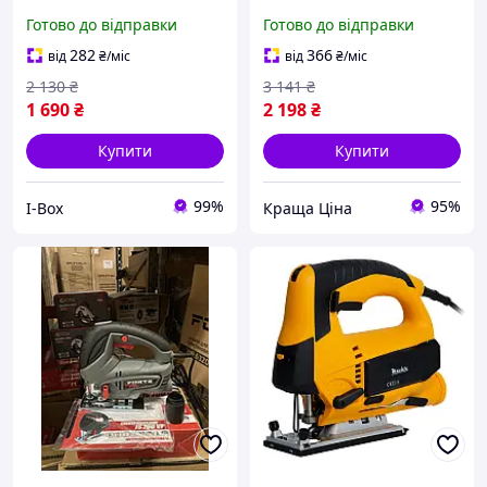
електролобзик
А·год, хід полотна 20 мм,
Готово до відправки
Готово до відправки
мережевий
регулювання 1000 2500
об/хв
282
366
від
₴
/міс
від
₴
/міс
2 130
₴
3 141
₴
1 690
₴
2 198
₴
Купити
Купити
99%
95%
I-Box
Краща Ціна