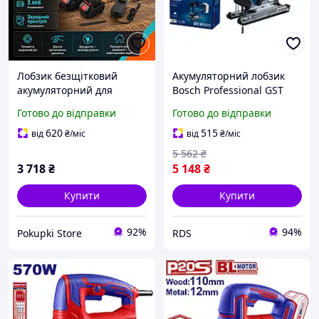
Лобзик безщітковий
Акумуляторний лобзик
акумуляторний для
Bosch Professional GST
випилювання по дереву.
183-LI без акб і з/п, в
Готово до відправки
Готово до відправки
Електролобзик для
картоні (06015B7020)
ремонтних робіт акб.
620
515
від
₴
/міс
від
₴
/міс
5 562
₴
3 718
₴
5 148
₴
Купити
Купити
92%
94%
Pokupki Store
RDS