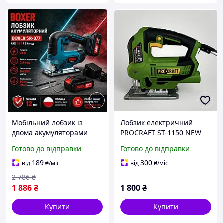
Мобільний лобзик із
Лобзик електричний
двома акумуляторами
PROCRAFT ST-1150 NEW
BOXER 24В 3 Аг в кейсі 2
2023
Готово до відправки
Готово до відправки
Акумулятора Польща
189
300
від
₴
/міс
від
₴
/міс
2 786
₴
1 886
₴
1 800
₴
Купити
Купити