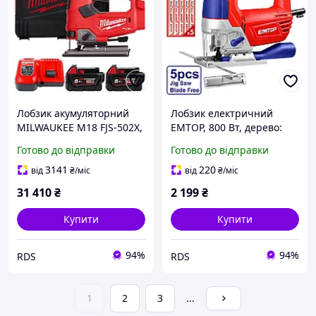
Лобзик акумуляторний
Лобзик електричний
MILWAUKEE M18 FJS-502X,
EMTOP, 800 Вт, дерево:
зарядний пристрій M12-
100 мм сталь: 10 мм
Готово до відправки
Готово до відправки
18 FC, 2 акумулятори М18
(EJSW8001)
В5 5.0 Аг, аксесуари, HD
3141
220
від
₴
/міс
від
₴
/міс
кейс
31 410
₴
2 199
₴
Купити
Купити
94%
94%
RDS
RDS
1
2
3
...