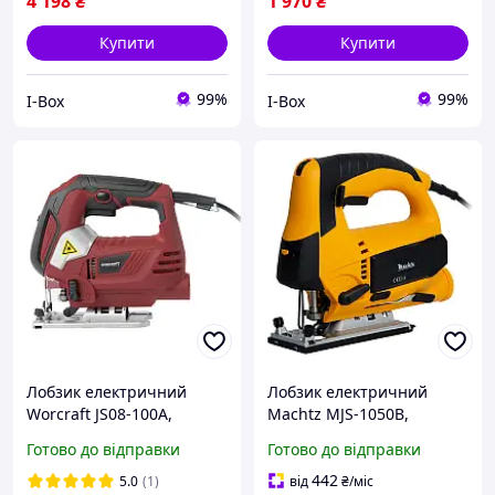
4 198
₴
1 970
₴
Купити
Купити
99%
99%
I-Box
I-Box
Лобзик електричний
Лобзик електричний
Worcraft JS08-100А,
Mаchtz MJS-1050B,
електролобзик
електролобзик
Готово до відправки
Готово до відправки
мережевий
442
5.0
(1)
від
₴
/міс