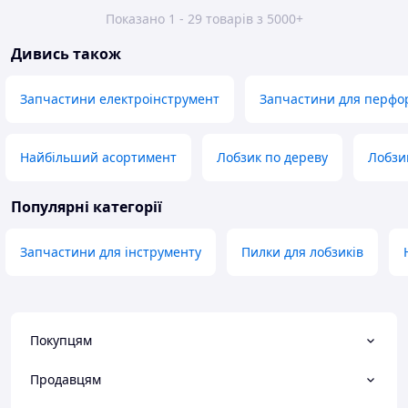
Показано 1 - 29 товарів з 5000+
Дивись також
Запчастини електроінструмент
Запчастини для перфо
Найбільший асортимент
Лобзик по дереву
Лобзи
Популярні категорії
Запчастини для інструменту
Пилки для лобзиків
Покупцям
Продавцям