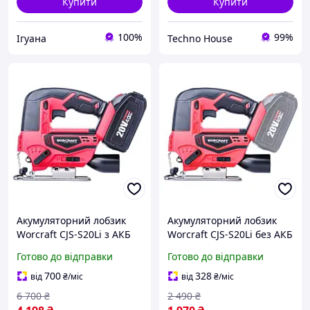
Купити
Купити
100%
99%
Ігуана
Techno House
Акумуляторний лобзик
Акумуляторний лобзик
Worcraft CJS-S20Li з АКБ
Worcraft CJS-S20Li без АКБ
(4А) і ЗП, LED-
і ЗП, LED-підсвічування,
Готово до відправки
Готово до відправки
підсвічування, 20В
20В
700
328
від
₴
/міс
від
₴
/міс
6 700
₴
2 490
₴