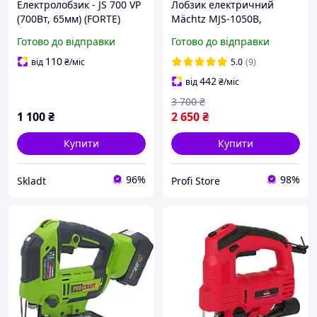
Електролобзик - JS 700 VP
Лобзик електричний
(700Вт, 65мм) (FORTE)
Mächtz MJS-1050B,
електролобзик з лазером
Готово до відправки
Готово до відправки
110
від
₴
/міс
5.0
(9)
442
від
₴
/міс
3 700
₴
1 100
₴
2 650
₴
Купити
Купити
96%
98%
Skladt
Profi Store