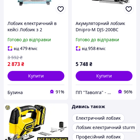
Лобзик електричний в
Акумуляторний лобзик
кейсі Лобзик з 2
Dnipro-M DJS-200BC
акумуляторами 48В
ULTRA
Готово до відправки
Готово до відправки
Електролобзик AT JS6501
buzyna
479
958
від
₴
/міс
від
₴
/міс
3 592
₴
2 873
₴
5 748
₴
Купити
Купити
91%
96%
Бузина
ПП "Таволга" - магазин запчастин та інструментів
Дивись також
Електричний лобзик
Лобзик електричний sturm js
Професійний лобзик