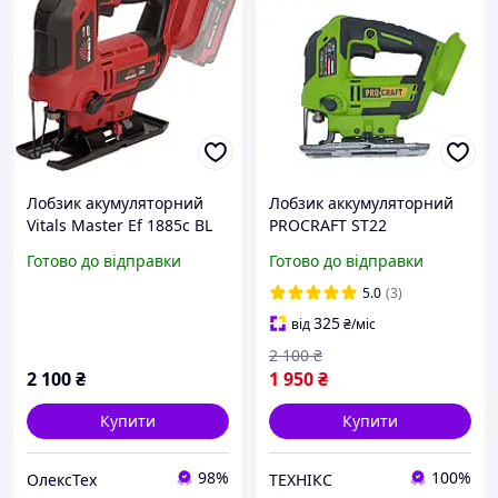
Лобзик акумуляторний
Лобзик аккумуляторний
Vitals Master Ef 1885с BL
PROCRAFT ST22
(без АКБ та ЗП)
безщітковий
Готово до відправки
Готово до відправки
5.0
(3)
325
від
₴
/міс
2 100
₴
2 100
₴
1 950
₴
Купити
Купити
98%
100%
ОлексТех
ТЕХНІКС