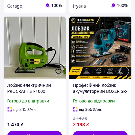
100%
100%
Garage
Ігуана
Лобзик електричний
Професійний лобзик
PROCRAFT ST-1000
акумуляторний BOXER SR-
077, 24 В, 3 А·год,
Готово до відправки
Готово до відправки
електролобзик для
дерева та металу
245
366
від
₴
/міс
від
₴
/міс
3 140
₴
1 470
₴
2 198
₴