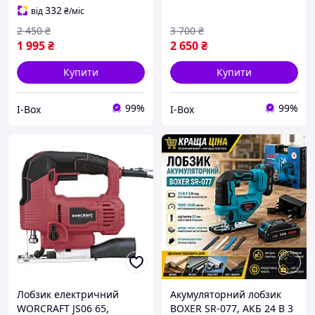
332
від
₴
/міс
2 450
₴
3 700
₴
1 995
₴
2 650
₴
Купити
Купити
99%
99%
I-Box
I-Box
Лобзик електричний
Акумуляторний лобзик
WORCRAFT JS06 65,
BOXER SR-077, АКБ 24 В 3