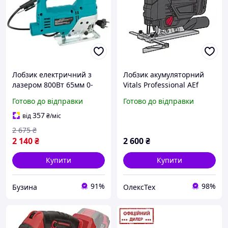
Лобзик електричний з
Лобзик акумуляторний
лазером 800Вт 65мм 0-
Vitals Professional AEf
3000 ход/хв, в кейсі, Assur
18135l BL SmartLine+ (Без
Готово до відправки
Готово до відправки
SAW85 buzyna
АКБ и ЗП)
357
від
₴
/міс
2 675
₴
2 140
₴
2 600
₴
Купити
Купити
91%
98%
Бузина
ОлексТех