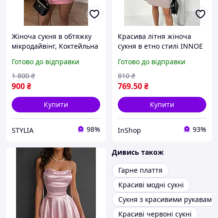
Жіноча сукня в обтяжку
Красива літня жіноча
мікродайвінг, Коктейльна
сукня в етно стилі INNOE
модна сукня міні
270185-6, р. 46 Бежевий
Готово до відправки
Готово до відправки
трендова, Красиві жіночі
сукні короткі
1 800
₴
810
₴
900
₴
769
.50
₴
Купити
Купити
98%
93%
STYLIA
InShop
Дивись також
Гарне плаття
Красиві модні сукні
Сукня з красивими рукавами
Красиві червоні сукні