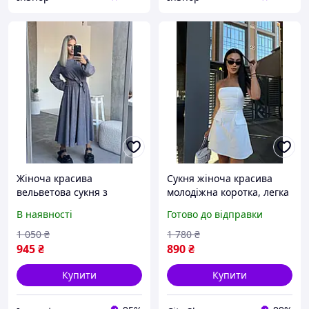
Жіноча красива
Сукня жіноча красива
вельветова сукня з
молодіжна коротка, легка
поясом
літня повсякденна сукня,
В наявності
Готово до відправки
стильна міні-сукня
1 050
₴
1 780
₴
945
₴
890
₴
Купити
Купити