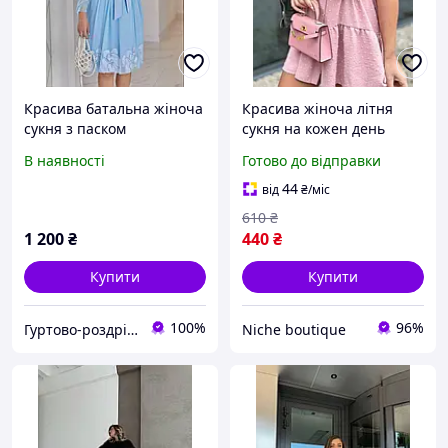
Красива батальна жіноча
Красива жіноча літня
сукня з паском
сукня на кожен день
рожевий колір пудра
В наявності
Готово до відправки
жниварка модна коротка
44
від
₴
/міс
610
₴
1 200
₴
440
₴
Купити
Купити
100%
96%
Гуртово-роздрібний магазин одягу
Niche boutique