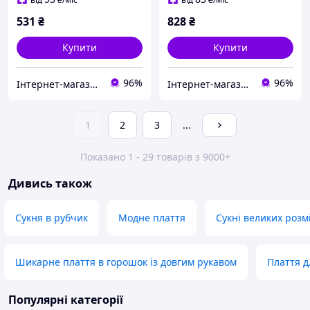
531
₴
828
₴
Купити
Купити
96%
96%
Інтернет-магазин одягу та взуття Bebest-Style
Інтернет-магазин одягу та взуття Bebest-Style
1
2
3
...
Показано 1 - 29 товарів з 9000+
Дивись також
Сукня в рубчик
Модне плаття
Сукні великих розм
Шикарне плаття в горошок із довгим рукавом
Плаття д
Популярні категорії