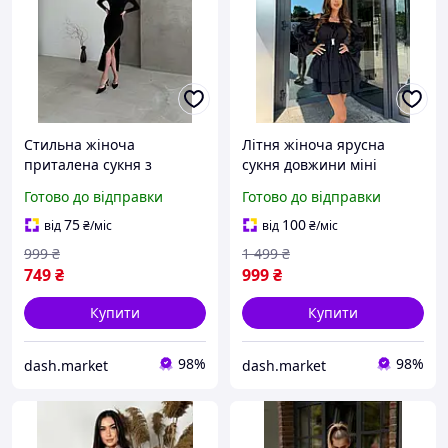
Стильна жіноча
Літня жіноча ярусна
приталена сукня з
сукня довжини міні
розрізом, красива сукня
красива сукня пишна
Готово до відправки
Готово до відправки
прилеглого крою з
спідниця з довгим
довгим рукавом
рукавом і відкритим
75
100
від
₴
/міс
від
₴
/міс
плечем на дівчину
999
₴
1 499
₴
749
₴
999
₴
Купити
Купити
98%
98%
dash.market
dash.market