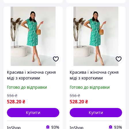
Красива і жіночна сукня
Красива і жіночна сукня
міді з короткими
міді з короткими
рукавами зі штапелю
рукавами зі штапелю
Готово до відправки
Готово до відправки
INNOE 270515-1, р. 52-54
INNOE 270515-1, р. 56-58
Зелений
Зелений
556
₴
556
₴
528
.20
₴
528
.20
₴
Купити
Купити
93%
93%
InShop
InShop