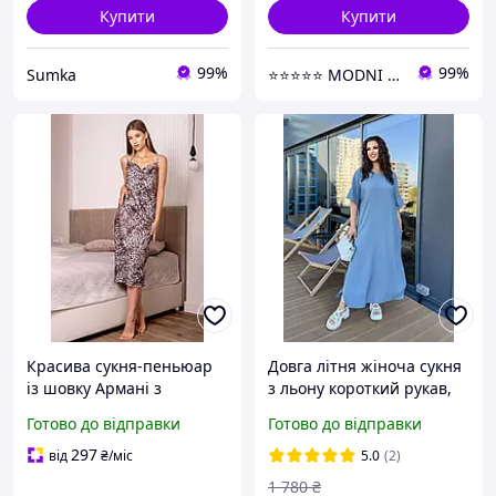
Купити
Купити
99%
99%
Sumka
⭐⭐⭐⭐⭐ MODNI ⭐⭐⭐⭐⭐
Красива сукня-пеньюар
Довга літня жіноча сукня
із шовку Армані з
з льону короткий рукав,
леопардовим принтом
красива сукня максі
Готово до відправки
Готово до відправки
вільного крою норма
батал повсякденна
297
від
₴
/міс
5.0
(2)
1 780
₴