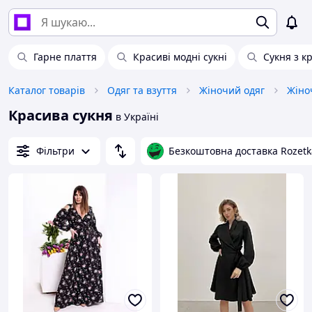
Гарне плаття
Красиві модні сукні
Сукня з к
Каталог товарів
Одяг та взуття
Жіночий одяг
Жіноч
Красива сукня
в Україні
Фільтри
Безкоштовна доставка Rozetk