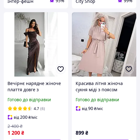
95%
99%
Інтер-фешн
City Shop
Вечірнє нарядне жіноче
Красива літня жіноча
плаття довге з
сукня міді з поясом
драпіруванням атлас,
бежева коктейльна сукня
Готово до відправки
Готово до відправки
красиві святкові сукні
сарафан вечірня на літо
максі на бретельках зі
90
4.7
(6)
від
₴
/міс
спущеним рукавом
200
від
₴
/міс
2 400
₴
1 200
₴
899
₴