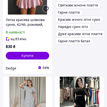
Святкове жіноче плаття
Гарне плаття
Красиві жіночі літні сукні
Легка красива шовкова
сукня, 42/46, рожевий,
Нарядні сукні літо
бордо, синій, чорний
В наявності
Дуже красиве літнє плаття
83
від
₴
/міс
Гарне плаття батал
830
₴
Купити
94%
Dedge