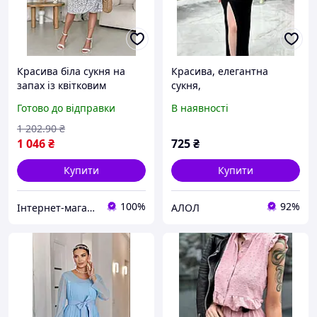
Красива біла сукня на
Красива, елегантна
запах із квітковим
сукня,
принтом зі штапелю
Готово до відправки
В наявності
Merlini довжина 110 см
для будь-якого типу
1 202
.90
₴
фігури
1 046
₴
725
₴
Купити
Купити
100%
92%
Інтернет-магазин "Need Of"
АЛОЛ