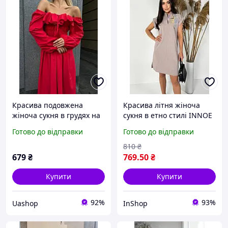
Красива подовжена
Красива літня жіноча
жіноча сукня в грудях на
сукня в етно стилі INNOE
резинці відкриті плечі
270185-6, р. 44 Бежевий
Готово до відправки
Готово до відправки
софт SM LXL фрез
червоний олива чорний
810
₴
679
₴
769
.50
₴
Купити
Купити
92%
93%
Uashop
InShop