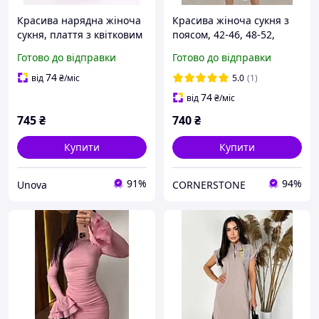
Красива нарядна жіноча
Красива жіноча сукня з
сукня, плаття з квітковим
поясом, 42-46, 48-52,
принтом у підлогу на
чорний, червоний
Готово до відправки
Готово до відправки
запах
74
від
₴
/міс
5.0
(1)
74
від
₴
/міс
745
₴
740
₴
Купити
Купити
91%
94%
Unova
CORNERSTONE