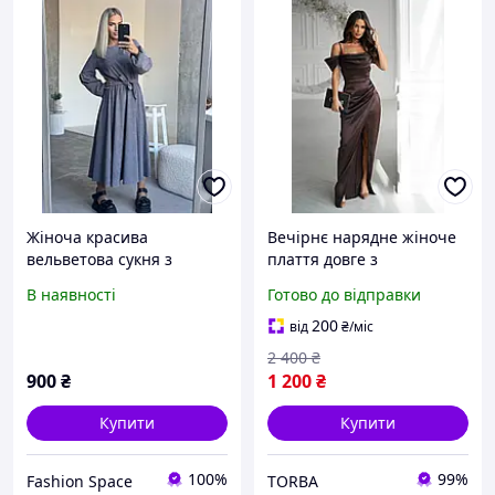
Жіноча красива
Вечірнє нарядне жіноче
вельветова сукня з
плаття довге з
поясом
драпіруванням атлас,
В наявності
Готово до відправки
красиві святкові сукні
максі на бретельках зі
200
від
₴
/міс
спущеним рукавом
2 400
₴
900
₴
1 200
₴
Купити
Купити
100%
99%
Fashion Space
TORBA