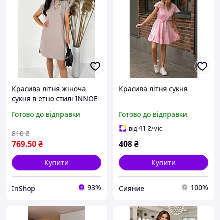
Красива літня жіноча
Красива літня сукня
сукня в етно стилі INNOE
270185-6, р. 52 Бежевий
Готово до відправки
Готово до відправки
41
від
₴
/міс
810
₴
769
.50
₴
408
₴
Купити
Купити
93%
100%
InShop
Сияние