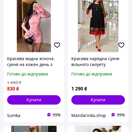
Красива модна жіноча
Красива нарядна сукня
сукня на кожен день з
вільного силуету
мікродайвінгу, молодіжна
Готово до відправки
Готово до відправки
міні-сукня з довгим
рукавом
1 660
₴
830
₴
1 290
₴
Купити
Купити
99%
99%
Sumka
Mandarinka.shop