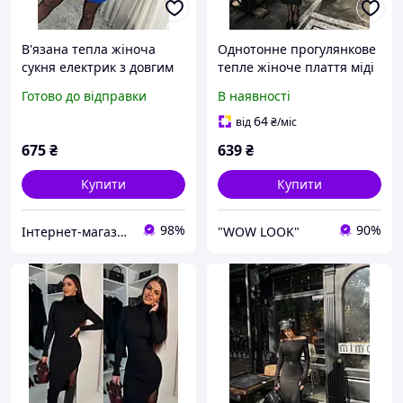
В'язана тепла жіноча
Однотонне прогулянкове
сукня електрик з довгим
тепле жіноче плаття міді
рукавом однокольорова
з відкритими плечима
Готово до відправки
В наявності
розмір 42-48. Різні
ангора рубчик SML
кольори
чорний шоколад бежевий
64
від
₴
/міс
675
₴
639
₴
Купити
Купити
98%
90%
Інтернет-магазин "Butterfly"
"WOW LOOK"