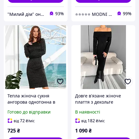
93%
99%
"Милий дім" онлайн магазин
⭐⭐⭐⭐⭐ MODNI ⭐⭐⭐⭐⭐
Тепла жіноча сукня
Довге в'язане жіноче
ангорова однотонна в
плаття з декольте
обтяжку високої якості
Туреччина No1298
Готово до відправки
В наявності
великого розміру чорна
базова
72
182
від
₴
/міс
від
₴
/міс
725
₴
1 090
₴