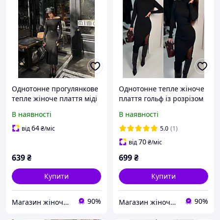
Однотонне прогулянкове
Однотонне тепле жіноче
тепле жіноче плаття міді
плаття гольф із розрізом
з відкритими плечима
на ніжці ангора рубчик
В наявності
В наявності
ангора рубчик SML
SM LXL чорний бургунді
чорний шоколад бежевий
шоколад
64
від
₴
/міс
5.0
(1)
70
від
₴
/міс
639
₴
699
₴
Купити
Купити
90%
90%
Магазин жіночого одягу "Lamade"
Магазин жіночого одягу "Lamade"