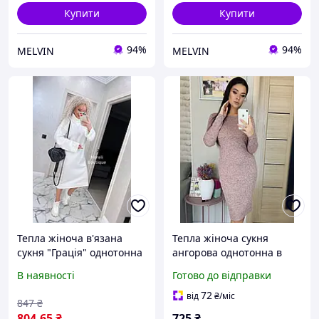
Купити
Купити
94%
94%
MELVIN
MELVIN
Тепла жіноча в'язана
Тепла жіноча сукня
сукня "Грація" однотонна
ангорова однотонна в
(Розміри oversize 42-50),
обтяжку високої якості
В наявності
Готово до відправки
Біла
великого розміру бежева
базова сукня
72
від
₴
/міс
847
₴
804
.65
₴
725
₴