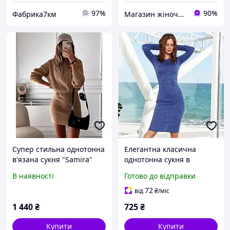
97%
90%
Фабрика7км
Магазин жіночого одягу "Lamade"
Супер стильна однотонна
Елегантна класична
в'язана сукня "Samira"
однотонна сукня в
Базова повсякденна
обтяжку з ангори тепла
В наявності
Готово до відправки
якісна тепла сукня
синя сукня жіноча базова
72
від
₴
/міс
1 440
₴
725
₴
Купити
Купити