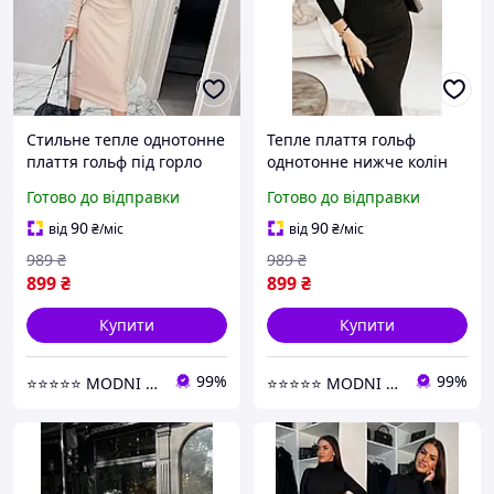
Стильне тепле однотонне
Тепле плаття гольф
плаття гольф під горло
однотонне нижче колін
обтягуюча сукня з довгим
сукня з довгим рукавом
Готово до відправки
Готово до відправки
рукавом бежева сукня
великого розміру сукня
базова
чорне базова
90
90
від
₴
/міс
від
₴
/міс
989
₴
989
₴
899
₴
899
₴
Купити
Купити
99%
99%
⭐⭐⭐⭐⭐ MODNI ⭐⭐⭐⭐⭐
⭐⭐⭐⭐⭐ MODNI ⭐⭐⭐⭐⭐