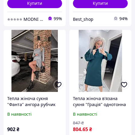
Купити
Купити
99%
94%
⭐⭐⭐⭐⭐ MODNI ⭐⭐⭐⭐⭐
Best_shop
Тепла жіноча сукня
Тепла жіноча в'язана
"Фанта" ангора рубчик
сукня "Грація" однотонна
однотонна (Розміри
(Розміри oversize 42-50),
В наявності
В наявності
42,44,46), Сіра
Морська хвиля
847
₴
902
₴
804
.65
₴