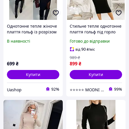
Однотонне тепле жіноче
Стильне тепле однотонне
плаття гольф із розрізом
плаття гольф під горло
на ніжці ангора рубчик
обтягуюче сукня з довгим
В наявності
Готово до відправки
SM LXL чорний бургунді
рукавом сукня чорне
шоколад
90
від
₴
/міс
989
₴
699
₴
899
₴
Купити
Купити
92%
99%
Uashop
⭐⭐⭐⭐⭐ MODNI ⭐⭐⭐⭐⭐