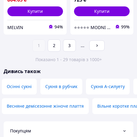
Купити
Купити
94%
99%
MELVIN
⭐⭐⭐⭐⭐ MODNI ⭐⭐⭐⭐⭐
1
2
3
...
Показано 1 - 29 товарів з 1000+
Дивись також
Осінні сукні
Сукня в рубчик
Сукня А-силуету
Весняне демісезонне жіноче плаття
Вільне коротке пл
Покупцям