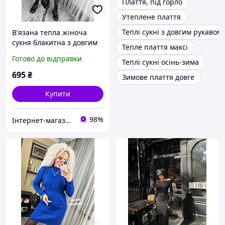
Плаття, під горло
Утеплене плаття
Теплі сукні з довгим рукавом
В'язана тепла жіноча
сукня блакитна з довгим
Тепле плаття максі
рукавом однокольорова
Готово до відправки
Теплі сукні осінь-зима
розмір 42-48. Різні
кольори
695
₴
Зимове плаття довге
Купити
98%
Інтернет-магазин "Butterfly"