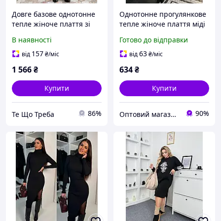
Довге базове однотонне
Однотонне прогулянкове
тепле жіноче плаття зі
тепле жіноче плаття міді
змійкою чорний шоколад
з відкритими плечима
В наявності
Готово до відправки
42-46
ангора рубчик SML
чорний шоколад бежевий
157
63
від
₴
/міс
від
₴
/міс
1 566
₴
634
₴
Купити
Купити
86%
90%
Те Що Треба
Оптовий магазин "LAStyle"