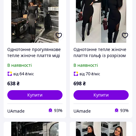
Однотонне прогулянкове
Однотонне тепле жіноче
тепле жіноче плаття міді
плаття гольф із розрізом
з відкритими плечима
на ніжці ангора рубчик
В наявності
В наявності
ангора рубчик SML
SM LXL чорний бургунді
чорний шоколад бежевий
шоколад
64
70
від
₴
/міс
від
₴
/міс
638
₴
698
₴
Купити
Купити
93%
93%
UAmade
UAmade