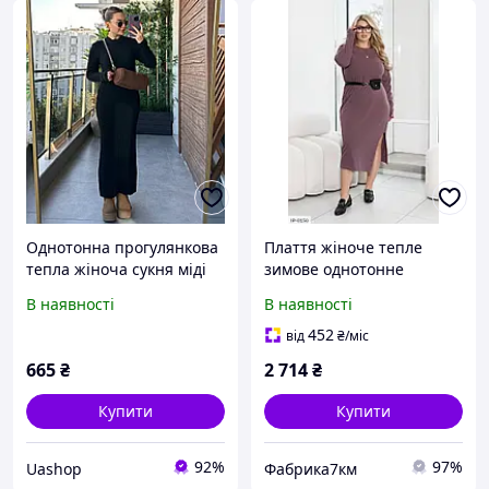
Однотонна прогулянкова
Плаття жіноче тепле
тепла жіноча сукня міді
зимове однотонне
вільного крою ангора
ангорове нижче колін
В наявності
В наявності
рубчик у кольорах
міді з розрізом великих
розмірів 46-68
452
від
₴
/міс
665
₴
2 714
₴
Купити
Купити
92%
97%
Uashop
Фабрика7км