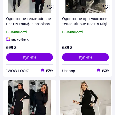
Однотонне тепле жіноче
Однотонне прогулянкове
плаття гольф із розрізом
тепле жіноче плаття міді
на ніжці ангора рубчик
з відкритими плечима
В наявності
В наявності
SM LXL чорний бургунді
ангора рубчик SML
шоколад
чорний шоколад бежевий
70
від
₴
/міс
699
₴
639
₴
Купити
Купити
90%
92%
"WOW LOOK"
Uashop