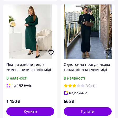
Плаття жіноче тепле
Однотонна прогулянкова
зимове нижче колін міді
тепла жіноча сукня міді
однотонне вільне А-
вільного крою ангора
В наявності
В наявності
силуету з розрізом великі
рубчик у кольорах
розміри 50-64
192
від
₴
/міс
3.0
(1)
66
від
₴
/міс
1 150
₴
665
₴
Купити
Купити