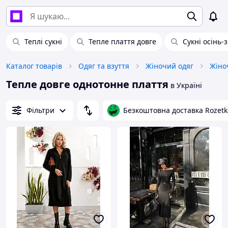
Теплі сукні
Тепле плаття довге
Сукні осінь-
Каталог товарів
Одяг та взуття
Жіночий одяг
Жіноч
Тепле довге однотонне плаття
в Україні
Фільтри
Безкоштовна доставка Rozetk