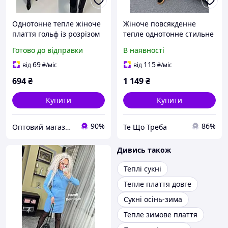
Однотонне тепле жіноче
Жіноче повсякденне
плаття гольф із розрізом
тепле однотонне стильне
на ніжці ангора рубчик
плаття 50-52 54-58 60-64
Готово до відправки
В наявності
SM LXL чорний бургунді
шоколад
69
115
від
₴
/міс
від
₴
/міс
694
₴
1 149
₴
Купити
Купити
90%
86%
Оптовий магазин "LAStyle"
Те Що Треба
Дивись також
Теплі сукні
Тепле плаття довге
Сукні осінь-зима
Тепле зимове плаття