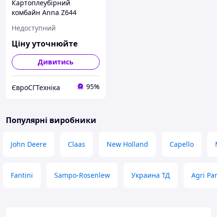
Картоплеубірний
комбайн Anna Z644
(Польща, б/у)
Недоступний
Ціну уточнюйте
Дивитись
95%
ЄвроСГТехніка
Популярні виробники
John Deere
Claas
New Holland
Capello
Fantini
Sampo-Rosenlew
Украина ТД
Agri Par