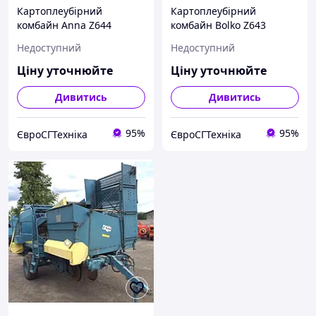
Картоплеубірний
Картоплеубірний
комбайн Anna Z644
комбайн Bolko Z643
(Польща)
Недоступний
Недоступний
Ціну уточнюйте
Ціну уточнюйте
Дивитись
Дивитись
95%
95%
ЄвроСГТехніка
ЄвроСГТехніка