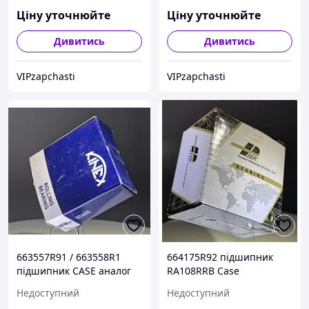
Ціну уточнюйте
Ціну уточнюйте
Дивитись
Дивитись
VIPzapchasti
VIPzapchasti
663557R91 / 663558R1
664175R92 підшипник
підшипник CASE аналог
RA108RRB Case
LM501349/LM501310 Kinex
Недоступний
Недоступний