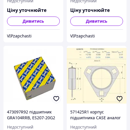
Недоступний
Недоступний
Ціну уточнюйте
Ціну уточнюйте
Дивитись
Дивитись
VIPzapchasti
VIPzapchasti
473097R92 підшипник
571425R1 корпус
GRA104RRB, ES207-20G2
підшипника CASE аналог
SNR (Франція)
PFD62 SKF
Недоступний
Недоступний