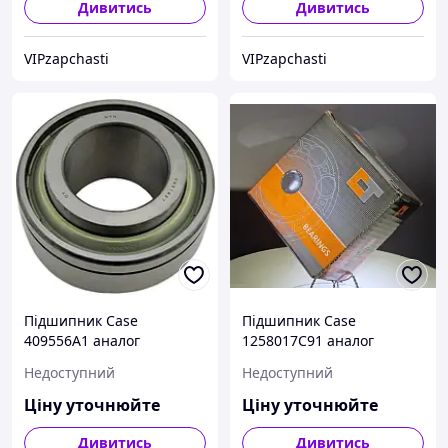
Дивитись
Дивитись
VIPzapchasti
VIPzapchasti
Підшипник Case
Підшипник Case
409556A1 аналог
1258017C91 аналог
SBX1227LLSQ1 NTN
204RY2, 204PY3 CT-agri
Недоступний
Недоступний
Ціну уточнюйте
Ціну уточнюйте
Дивитись
Дивитись