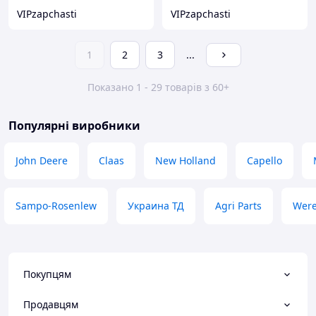
VIPzapchasti
VIPzapchasti
1
2
3
...
Показано 1 - 29 товарів з 60+
Популярні виробники
John Deere
Claas
New Holland
Capello
Sampo-Rosenlew
Украина ТД
Agri Parts
Wer
Покупцям
Продавцям