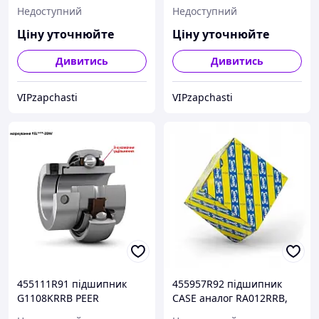
масленку) 72MSB Case -
(з тепловим зазором)
Недоступний
Недоступний
INA
Timken
Ціну уточнюйте
Ціну уточнюйте
Дивитись
Дивитись
VIPzapchasti
VIPzapchasti
455111R91 підшипник
455957R92 підшипник
G1108KRRB PEER
CASE аналог RA012RRB,
ES204-12G2 SNR