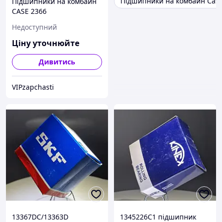
Підшипники на комбайн Cas
Підшипники на комбайн
CASE 2366
Недоступний
Ціну уточнюйте
Дивитись
VIPzapchasti
13367DC/13363D
1345226C1 підшипник