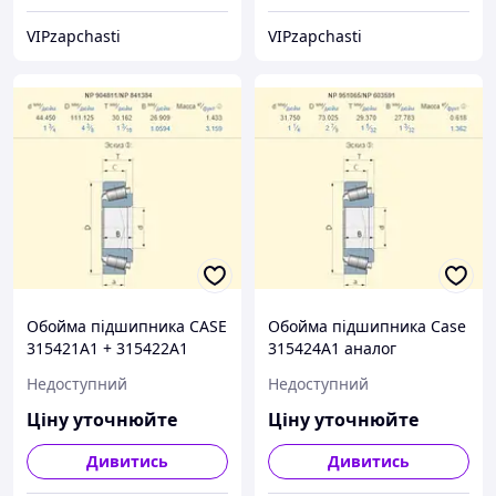
VIPzapchasti
VIPzapchasti
Обойма підшипника CASE
Обойма підшипника Case
315421A1 + 315422A1
315424A1 аналог
аналог
NP603591
Недоступний
Недоступний
NP904811/NP841384
Ціну уточнюйте
Ціну уточнюйте
Дивитись
Дивитись