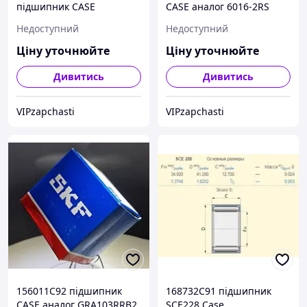
підшипник CASE
CASE аналог 6016-2RS
3982/3920 SKF
Kinex
Недоступний
Недоступний
Ціну уточнюйте
Ціну уточнюйте
Дивитись
Дивитись
VIPzapchasti
VIPzapchasti
156011C92 підшипник
168732C91 підшипник
CASE аналог GRA103RRB2,
SCE228 Case