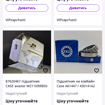
Дивитись
Дивитись
VIPzapchasti
VIPzapchasti
87620467 підшипник
Підшипник на комбайн
CASE аналог W211KRRB50
Case A61447 / 430141A2
PEER
ZKL (Чехія)
Недоступний
Недоступний
Ціну уточнюйте
Ціну уточнюйте