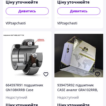
Ціну уточнюйте
Ціну уточнюйте
Дивитись
Дивитись
VIPzapchasti
VIPzapchasti
664597R91 подшипник
939475R92 підшипник
GN108KRRB Case
CASE аналог GRA102RRB,
FH206-18G PEER
Недоступний
Недоступний
Ціну уточнюйте
Ціну уточнюйте