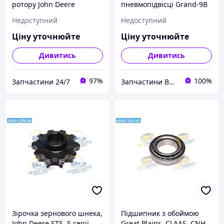
ротору John Deere
пневмопідвісці Grand-9В
(Cametet) 60023-22 UA22
John Deere, CASE, NEW
Недоступний
Недоступний
HOLLAND, Claas (Cametet)
69906-66 UA51
Ціну уточнюйте
Ціну уточнюйте
Дивитись
Дивитись
97%
100%
Запчастини 24/7
Запчастини ВСІМ
Зірочка зернового шнека,
Підшипник з обоймою
John Deere STS, S серії
Great Plains, CLAAS, CNH,