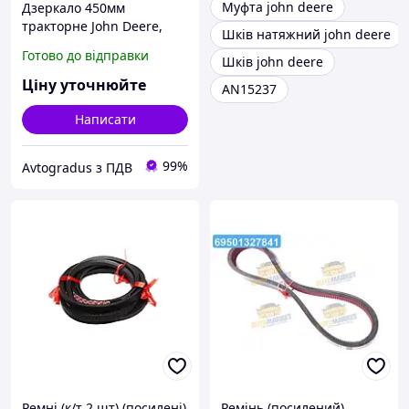
Муфта john deere
Дзеркало 450мм
тракторне John Deere,
Шків натяжний john deere
CASE, NEW HOLLAND,
Готово до відправки
Шків john deere
Claas (Cametet) 23586-66
Ціну уточнюйте
AN15237
Написати
99%
Avtogradus з ПДВ
Ремні (к/т 2 шт) (посилені)
Ремінь (посилений)