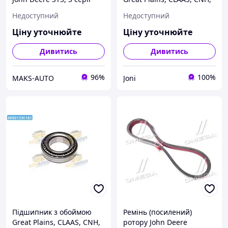
(Cametet) 11503-44 UA56
John Deere (Cametet)
Недоступний
Недоступний
11966-66 UA22
Ціну уточнюйте
Ціну уточнюйте
Дивитись
Дивитись
96%
100%
MAKS-AUTO
Joni
Підшипник з обоймою
Ремінь (посилений)
Great Plains, CLAAS, CNH,
ротору John Deere