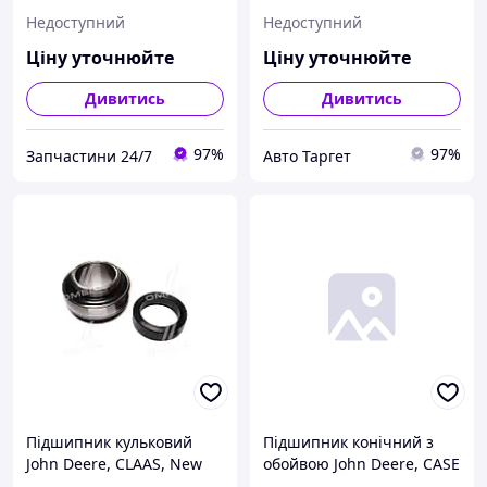
John Deere (Cametet)
(Cametet) 60023-22 UA41
Недоступний
Недоступний
11966-66 UA22
Ціну уточнюйте
Ціну уточнюйте
Дивитись
Дивитись
97%
97%
Запчастини 24/7
Авто Таргет
Підшипник кульковий
Підшипник конічний з
John Deere, CLAAS, New
обойвою John Deere, CASE
Holland (Cametet) 11926-
(Cametet), 11961-11