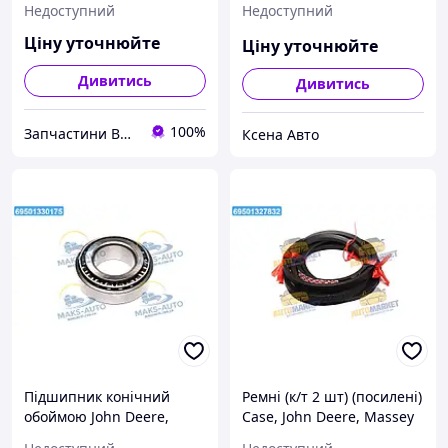
Недоступний
Недоступний
66 UA51
Ціну уточнюйте
Ціну уточнюйте
Дивитись
Дивитись
100%
Запчастини ВСІМ
Ксена Авто
Підшипник конічний
Ремні (к/т 2 шт) (посилені)
обоймою John Deere,
Case, John Deere, Massey
CASE, New Holland,
Ferguson (Cametet) 60013-