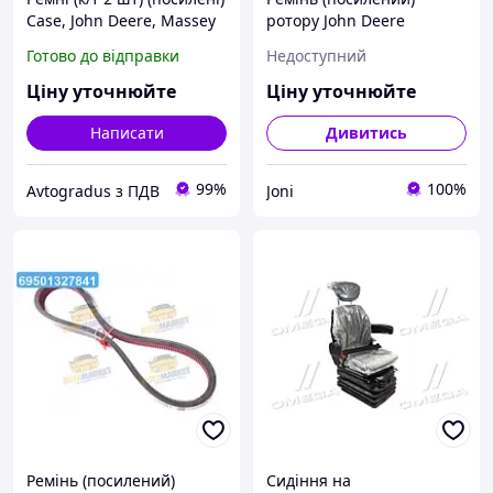
Case, John Deere, Massey
ротору John Deere
Ferguson (Cametet) 60013-
(Cametet) 60023-22 UA22
Готово до відправки
Недоступний
88
Ціну уточнюйте
Ціну уточнюйте
Написати
Дивитись
99%
100%
Avtogradus з ПДВ
Joni
Ремінь (посилений)
Сидіння на