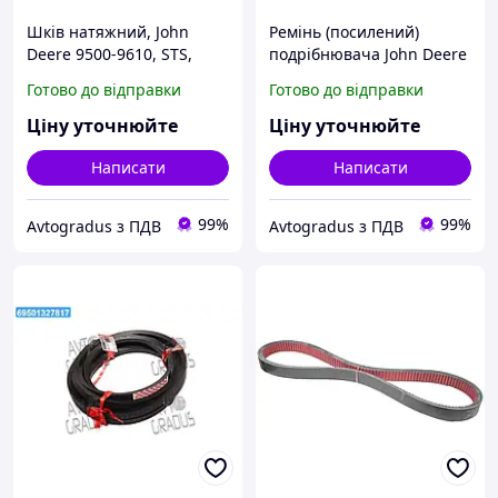
Шків натяжний, John
Ремінь (посилений)
Deere 9500-9610, STS,
подрібнювача John Deere
WTS, CTS, W, T, S (Cametet)
(Cametet) 60010-11
Готово до відправки
Готово до відправки
22741-11
Ціну уточнюйте
Ціну уточнюйте
Написати
Написати
99%
99%
Avtogradus з ПДВ
Avtogradus з ПДВ