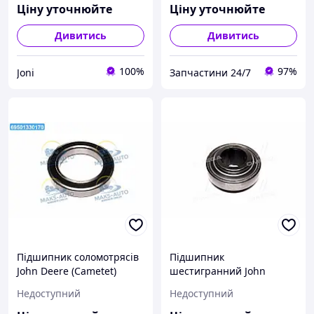
Ціну уточнюйте
Ціну уточнюйте
Дивитись
Дивитись
100%
97%
Joni
Запчастини 24/7
Підшипник соломотрясів
Підшипник
John Deere (Cametet)
шестигранний John
11923-55 UA56
Deere, CNH, Massey
Недоступний
Недоступний
Ferguson (Cametet) 11909-
88 UA41