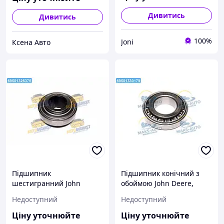
Дивитись
Дивитись
100%
Joni
Ксена Авто
Підшипник
Підшипник конічний з
шестигранний John
обоймою John Deere,
Deere, CNH, Massey
CASE (Cametet) 11963-33
Недоступний
Недоступний
Ferguson (Cametet) 11909-
UA56
88 UA22
Ціну уточнюйте
Ціну уточнюйте