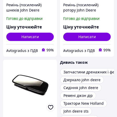
Ремінь (посилений)
Ремінь (посилений)
шнеків John Deere
ротору John Deere
(Cametet) 60007-88
(Cametet) 60023-22
Готово до відправки
Готово до відправки
Ціну уточнюйте
Ціну уточнюйте
Написати
Написати
99%
99%
Avtogradus з ПДВ
Avtogradus з ПДВ
Дивись також
Запчастини дренажних і фек
Дзеркало john deere
Сидіння john deere
Ремені джон дір
Трактори New Holland
John deere sts