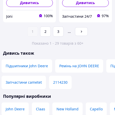
Дивитись
Дивитись
100%
97%
Joni
Запчастини 24/7
1
2
3
...
Показано 1 - 29 товарів з 60+
Дивись також
Підшипники John Deere
Ремінь на JOHN DEERE
Пі
Запчастини cametet
2114230
Популярні виробники
John Deere
Claas
New Holland
Capello