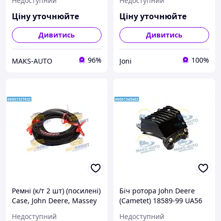
Недоступний
Недоступний
Massey Ferguson
88 UA22
(Cametet) 11955-55 UA56
Ціну уточнюйте
Ціну уточнюйте
Дивитись
Дивитись
96%
100%
MAKS-AUTO
Joni
Ремні (к/т 2 шт) (посилені)
Біч ротора John Deere
Case, John Deere, Massey
(Cametet) 18589-99 UA56
Ferguson (Cametet) 60013-
Недоступний
Недоступний
88 UA22