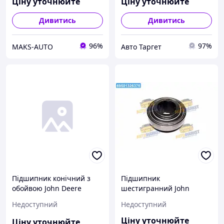
Ціну уточнюйте
Ціну уточнюйте
Дивитись
Дивитись
96%
97%
MAKS-AUTO
Авто Таргет
Підшипник конічний з
Підшипник
обойвою John Deere
шестигранний John
(Cametet), 11951-11
Deere, CNH, Massey
Недоступний
Недоступний
Ferguson (Cametet) 11909-
88 UA22
Ціну уточнюйте
Ціну уточнюйте