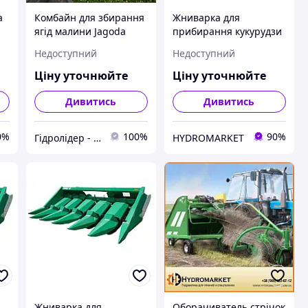
а
Комбайн для збирання
Жниварка для
R
ягід малини Jagoda
прибирання кукурудзи
Jarek 5R KJ-003
до комбайнів КМС-6-18
Недоступний
Недоступний
Ціну уточнюйте
Ціну уточнюйте
Дивитись
Дивитись
0%
100%
90%
Гідролідер - агротехніка, промислове та будівельне обладнання
HYDROMARKET
Жниварка для
Оборачиватель стрічок