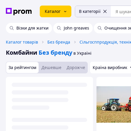
Каталог
В категорії
Візки для жатки
John greaves
Очищення з
Каталог товарів
Без бренда
Комбайни
Без бренду
в Україні
За рейтингом
Дешевше
Дорожче
Країна виробник