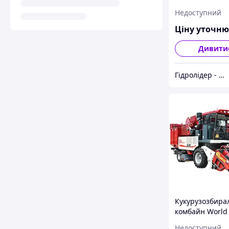
для сої, кукуру
Недоступний
та пшениці
Ціну уточн
Дивити
Гідролідер - агротехніка, промислове та будівельне обладнання
Кукурузозбира
комбайн World
4YZ-4D
Недоступний