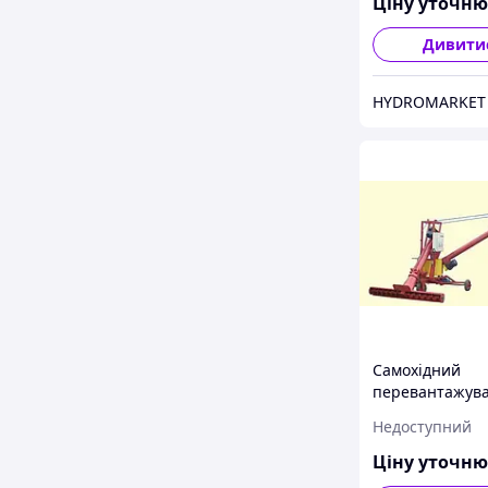
Ціну уточн
Дивити
HYDROMARKET
Самохідний
перевантажув
шнек СНШ-60
Недоступний
Ціну уточн