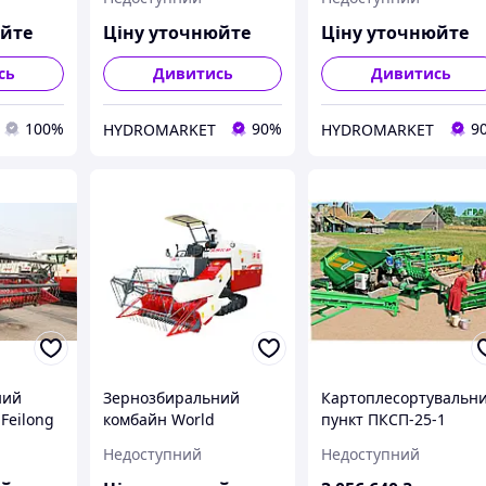
юйте
Ціну уточнюйте
Ціну уточнюйте
сь
Дивитись
Дивитись
100%
90%
9
HYDROMARKET
HYDROMARKET
ний
Зернозбиральний
Картоплесортувальн
Feilong
комбайн World
пункт ПКСП-25-1
Xuanlong Series 4LZ-2.2
Недоступний
Недоступний
A