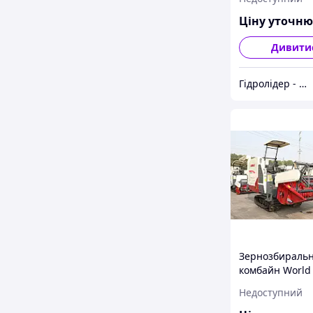
Ціну уточн
Дивити
Гідролідер - агротехніка, промислове та будівельне обладнання
Зернозбираль
комбайн World 
Series 4LZ-3.0
Недоступний