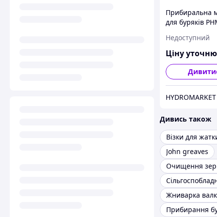
Прибиральна 
для буряків PH
Harmak
Недоступний
Ціну уточн
Дивити
HYDROMARKET
Дивись також
Візки для жатк
John greaves
Очищення зер
Сільгоспоблад
Жниварка валк
Прибирання б