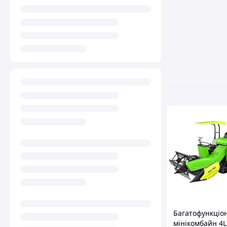
Багатофункціо
мінікомбайн 4L