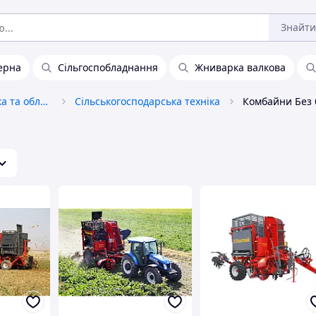
Знайти
ерна
Сільгоспобладнання
Жниварка валкова
Сільгосппродукція, техніка та обладнання
Сільськогосподарська техніка
Комбайни Без 