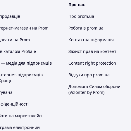
Про нас
 продавців
Про prom.ua
тернет-магазин
на Prom
Робота в prom.ua
авати на Prom
Контактна інформація
 каталозі ProSale
Захист прав на контент
 — медіа для підприємців
Content right protection
інтернет-підприємців
Відгуки про prom.ua
Кращі
Допомога Силам оборони
тувача
(Volonter by Prom)
нфіденційності
оти на маркетплейсі
ограма електронний