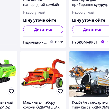
напіврядний комбайн
прибирання кукурудз
для збирання
до комбайнів ПЗС-8-0
Недоступний
Недоступний
жимолості Jagoda Jarek
5H KJ-004
Ціну уточнюйте
Ціну уточнюйте
Дивитись
Дивитись
100%
9
Гідролідер - агротехніка, промислове та будівельне обладнання
HYDROMARKET
нальний
Машина для збору
Комбайн стандартног
Z-1.6Z
соломи ÖZBAYATLILAR
типу Karba KRB-KOM8