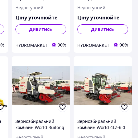
комбайн ККУ-1 Техмаш
TORUNOGLU H4200
Недоступний
Недоступний
Ціну уточнюйте
Ціну уточнюйте
Дивитись
Дивитись
0%
90%
90%
HYDROMARKET
HYDROMARKET
а
Зернозбиральний
Зернозбиральний
комбайн World Ruilong
комбайн World 4LZ-6.0
Series 4LZ-4.0 E
P
Недоступний
Недоступний