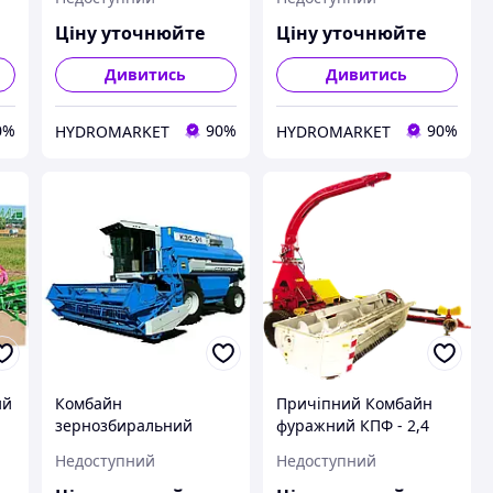
Ціну уточнюйте
Ціну уточнюйте
Дивитись
Дивитись
0%
90%
90%
HYDROMARKET
HYDROMARKET
ий
Комбайн
Причіпний Комбайн
зернозбиральний
фуражний КПФ - 2,4
КЗС-9-1 Славутич
Недоступний
Недоступний