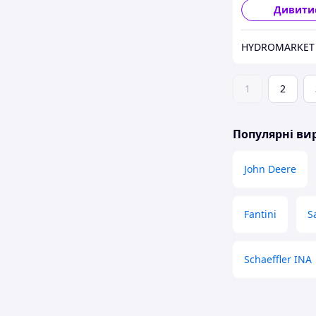
Дивити
HYDROMARKET
1
2
Популярні в
John Deere
Fantini
S
Schaeffler INA