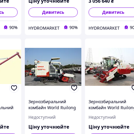
юйте
Ціну уточнюйте
3 056 640
₴
сь
Дивитись
Дивитись
90%
90%
9
HYDROMARKET
HYDROMARKET
Зернозбиральний
Зернозбиральний
альний
комбайн World Ruilong
комбайн World Ruilon
4LZ-6.0 P з навісом
4LZ-6.0 P PLUS
Недоступний
Недоступний
юйте
Ціну уточнюйте
Ціну уточнюйте