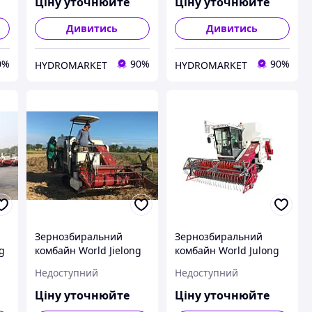
Ціну уточнюйте
Ціну уточнюйте
Дивитись
Дивитись
0%
90%
90%
HYDROMARKET
HYDROMARKET
Зернозбиральний
Зернозбиральний
g
комбайн World Jielong
комбайн World Julong
4LZ-3.0 D
4LZ-6.0 A
Недоступний
Недоступний
Ціну уточнюйте
Ціну уточнюйте