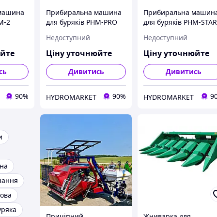
машина
Прибиральна машина
Прибиральна машин
M-2
для буряків PHM-PRO
для буряків PHM-STA
Harmak
Harmak
Недоступний
Недоступний
юйте
Ціну уточнюйте
Ціну уточнюйте
сь
Дивитись
Дивитись
90%
90%
9
HYDROMARKET
HYDROMARKET
и
на
нання
ова
уряка
Причіпний
Жниварка для