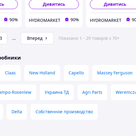
сь
Дивитись
Дивитись
90%
90%
9
HYDROMARKET
HYDROMARKET
3
...
Вперед
Показано 1 - 29 товарів з 70+
иробники
Claas
New Holland
Capello
Massey Ferguson
ampo-Rosenlew
Украина ТД
Agri Parts
Weremcz
Delta
Собственное производство