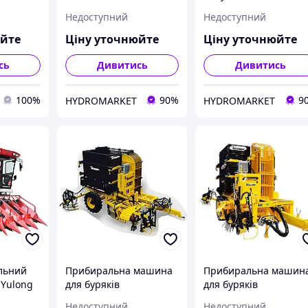
дзи, рису
TARIM ÖB 01
21
Недоступний
Недоступний
юйте
Ціну уточнюйте
Ціну уточнюйте
сь
Дивитись
Дивитись
100%
90%
9
HYDROMARKET
HYDROMARKET
льний
Прибиральна машина
Прибиральна машин
 Yulong
для буряків
для буряків
TORUNOGLU H5111
TORUNOGLU H4350
Недоступний
Недоступний