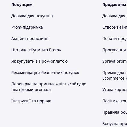
Покупцям
Продавцям
Довідка для покупців
Довідка для
Prom-підтримка
Створити ін
Акційні пропозиції
Почати прод
Що таке «Купити з Prom»
Просування в
Як купувати з Пром-оплатою
Sprava.prom
Рекомендації з безпечних покупок
Премія для 
Ecommerce.
Перевірка на приналежність сайту до
платформи prom.ua
Угода корис
Інструкції та поради
Політика ко
Правила роб
Бонусна пр