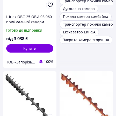
Транспортер похилої камери 
Дугогасна камера
Похила камера комбайна
Шнек ОВС-25 ОВИ 03.060
приймальної камери
Транспортер похилої камер
Готово до відправки
Екскаватор ЕКГ-5А
від
3 038
₴
Закрита камера згоряння
Купити
100%
ТОВ «Запорізький Зерновоз»