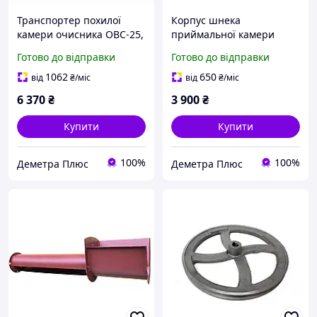
Транспортер похилої
Корпус шнека
камери очисника ОВС-25,
приймальної камери
ОВМ-25, ОВУ-25 8,47 м |
очисника ОВС-25,
Готово до відправки
Готово до відправки
Транспортер похилої
ОВМ-25, ОВУ-25 |
камери вертикальний |
Запчастини на ОВС |
1062
650
від
₴
/міс
від
₴
/міс
08.105.000
ОВИ 03.040
6 370
₴
3 900
₴
Купити
Купити
100%
100%
Деметра Плюс
Деметра Плюс