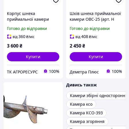
Корпус шнека
Шків шнека приймальної
приймальної камери
камери ОВС-25 (арт. Н
ОВС-25
209.017А)
Готово до відправки
Готово до відправки
360
408
від
₴
/міс
від
₴
/міс
3 600
₴
2 450
₴
Купити
Купити
100%
100%
ТК АГРОРЕСУРС
Деметра Плюс
Дивись також
Камери збірні одностороннь
Камера ксо
Камера КСО-393
Камера згоряння