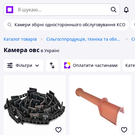
Камери збірні одностороннього обслуговування КСО
Каталог товарів
Сільгосппродукція, техніка та обладнання
С
Камера овс
в Україні
Фільтри
Оплатити частинами
Кате