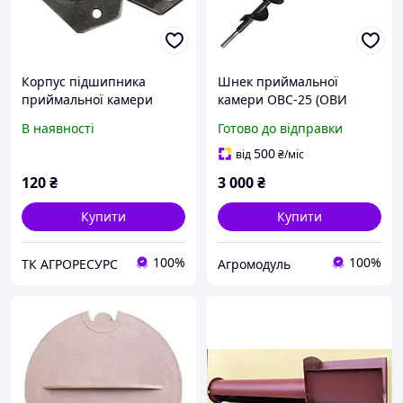
Корпус підшипника
Шнек приймальної
приймальної камери
камери ОВС-25 (ОВИ
ОВС-25
03.060)
В наявності
Готово до відправки
500
від
₴
/міс
120
₴
3 000
₴
Купити
Купити
100%
100%
ТК АГРОРЕСУРС
Агромодуль