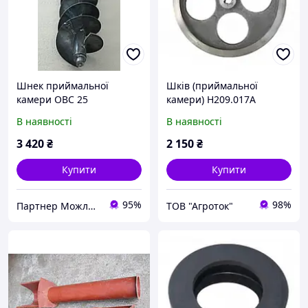
Шнек приймальної
Шків (приймальної
камери ОВС 25
камери) Н209.017А
(ОВС-25)
В наявності
В наявності
3 420
₴
2 150
₴
Купити
Купити
95%
98%
Партнер Можливостей
ТОВ "Агроток"