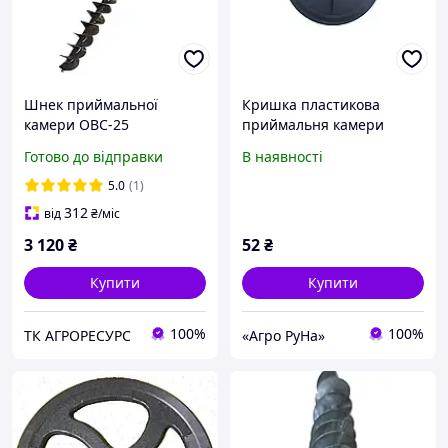
Шнек приймальної
Кришка пластикова
камери ОВС-25
приймальня камери
ОВС-25 СММ 03.024
Готово до відправки
В наявності
5.0
(1)
312
від
₴
/міс
3 120
₴
52
₴
Купити
Купити
100%
100%
ТК АГРОРЕСУРС
«Агро РуНа»