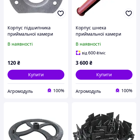
Корпус підшипника
Корпус шнека
приймальної камери
приймальної камери
ОВС-25 (СММ 08.403)
ОВС-25 (ОВИ 03.040)
В наявності
В наявності
600
від
₴
/міс
120
₴
3 600
₴
Купити
Купити
100%
100%
Агромодуль
Агромодуль