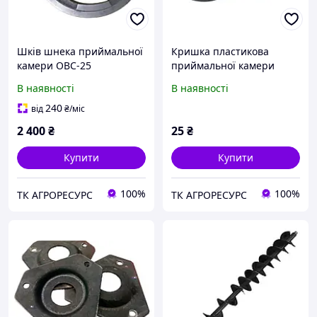
Шків шнека приймальної
Кришка пластикова
камери ОВС-25
приймальної камери
ОВС-25 (арт. СММ 03.024)
В наявності
В наявності
240
від
₴
/міс
2 400
₴
25
₴
Купити
Купити
100%
100%
ТК АГРОРЕСУРС
ТК АГРОРЕСУРС