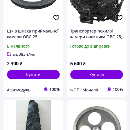
Шків шнека приймальної
Транспортер похилої
камери ОВС-25
камери очисника ОВС-25,
(Н209.017А)
ОВМ-25, ОВУ-25 8,47 м |
В наявності
Готово до відправки
Транспортер похилої
камери вертикальний |
383
від
₴
/міс
08.105.000
2 300
₴
6 600
₴
Купити
Купити
100%
100%
Агромодуль
ФОП "Мочалін Р.Ю."