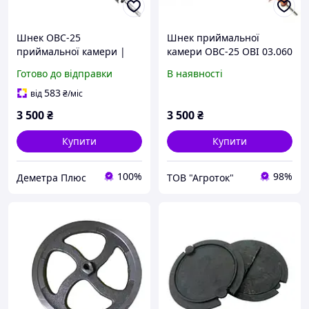
Шнек ОВС-25
Шнек приймальної
приймальної камери |
камери ОВС-25 ОВІ 03.060
Запчастини на ОВС |
(ОВС-25)
Готово до відправки
В наявності
ОВИ 03.060
583
від
₴
/міс
3 500
₴
3 500
₴
Купити
Купити
100%
98%
Деметра Плюс
ТОВ "Агроток"