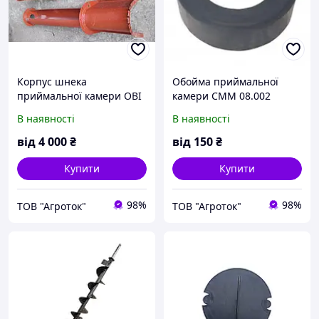
Корпус шнека
Обойма приймальної
приймальної камери ОВІ
камери СММ 08.002
03.040 (ОВС 25)
(ОВС-25)
В наявності
В наявності
від
4 000
₴
від
150
₴
Купити
Купити
98%
98%
ТОВ "Агроток"
ТОВ "Агроток"