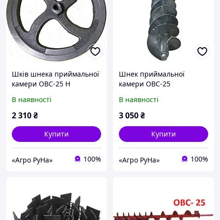
Шків шнека приймальної
Шнек приймальної
камери ОВС-25 Н
камери ОВС-25
209.017А
В наявності
В наявності
2 310
₴
3 050
₴
Купити
Купити
100%
100%
«Агро РуНа»
«Агро РуНа»