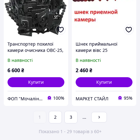
Транспортер похилої
Шнек приймальної
камери очисника ОВС-25,
камери вівс 25
ОВМ-25, ОВУ-25 8,47 м |
В наявності
В наявності
Транспортер похилої
камери вертикальний |
6 600
₴
2 460
₴
08.105.000
Купити
Купити
100%
95%
ФОП "Мочалін Р.Ю."
МАРКЕТ СТАЙЛ
1
2
3
...
Показано 1 - 29 товарів з 60+