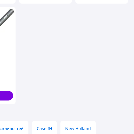
П
ожливостей
Case IH
New Holland