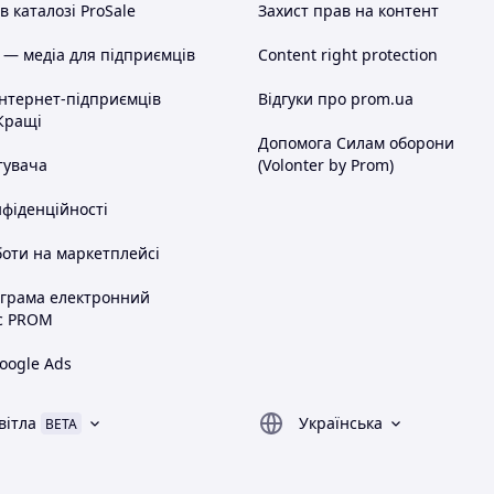
 каталозі ProSale
Захист прав на контент
 — медіа для підприємців
Content right protection
інтернет-підприємців
Відгуки про prom.ua
Кращі
Допомога Силам оборони
тувача
(Volonter by Prom)
нфіденційності
оти на маркетплейсі
ограма електронний
с PROM
oogle Ads
вітла
Українська
BETA