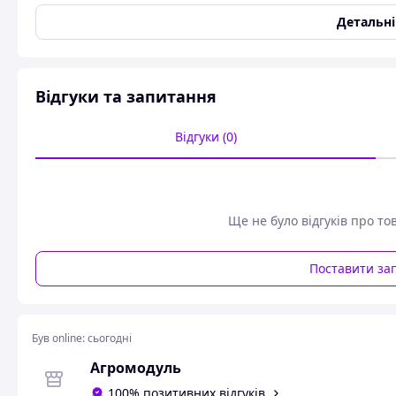
проконсультують.
Детальн
Відгуки та запитання
Відгуки (0)
Ще не було відгуків про то
Поставити за
Був online:
сьогодні
Агромодуль
100% позитивних відгуків