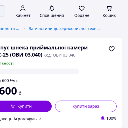
Кабінет
Сповіщення
Обране
Кошик
Обладнання для вирощування та переробки зерна
Запчастини до зерноочисної техніки
пус шнека приймальної камери
-25 (ОВИ 03.040)
Код: ОВИ 03.040
явності
600
д
₴
/міс
 600
₴
Купити
Купити зараз
100%
авець Агромодуль