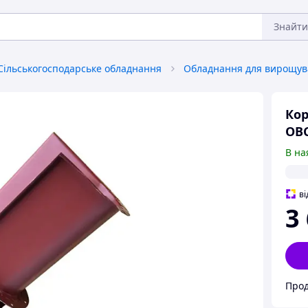
Знайти
Сільськогосподарське обладнання
Кор
ОВС
В на
ві
3
Прод