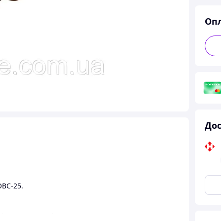
Оп
Дос
ОВС-25.
шіть нам — наші менеджери з задоволенням вас