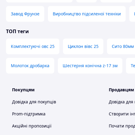
Завод Фрунзе
Виробництво підсиленої техніки
ТОП теги
Комплектуючі овс 25
Циклон вівс 25
Сито 80мм
Молоток дробарка
Шестерня конічна z-17 зм
Т
Покупцям
Продавцям
Довідка для покупців
Довідка для
Prom-підтримка
Створити ін
Акційні пропозиції
Почати прод