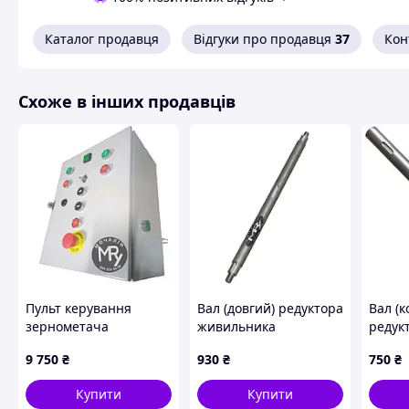
Каталог продавця
Відгуки про продавця
37
Кон
Схоже в інших продавців
Пульт керування
Вал (довгий) редуктора
Вал (к
зернометача
живильника
редук
ЗМ-30/60/90 | ЗП
зернометача
живил
9 750
₴
930
₴
750
₴
05.010
ЗМ-30/60/90 | ЗП
зерно
02.617
ЗМ-30
Купити
Купити
02.616