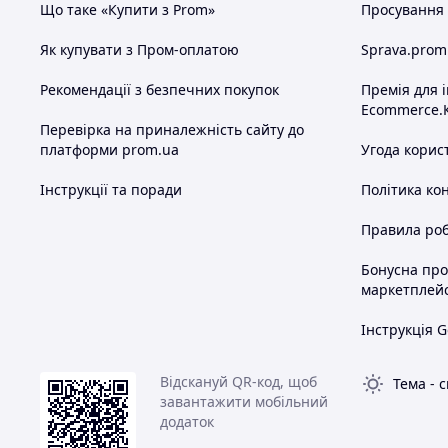
Що таке «Купити з Prom»
Просування в
Як купувати з Пром-оплатою
Sprava.prom
Рекомендації з безпечних покупок
Премія для 
Ecommerce.
Перевірка на приналежність сайту до
платформи prom.ua
Угода корис
Інструкції та поради
Політика ко
Правила роб
Бонусна пр
маркетплей
Інструкція G
Відскануй QR-код, щоб
Тема
-
с
завантажити мобільний
додаток