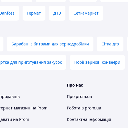
Danfoss
Гермет
ДТЗ
Сеткамаркет
Барабан із битвами для зернодробілки
Сітка дтз
ертка для приготування закусок
Норії зернові конвеєри
Про нас
 продавців
Про prom.ua
тернет-магазин
на Prom
Робота в prom.ua
авати на Prom
Контактна інформація