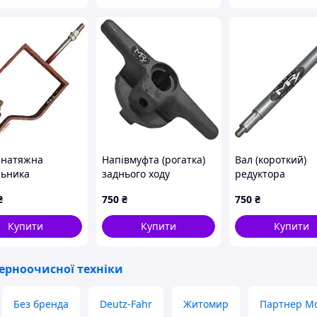
 натяжна
Напівмуфта (рогатка)
Вал (короткий)
ьника
заднього ходу
редуктора
метача
зернометача
живильника
₴
750
₴
750
₴
/60/90 | ЗП
ЗМ-30/60/90 | ЗП
зернометача
01.102
ЗМ-30/60/90 | З
Купити
Купити
Купити
02.616
ерноочисної техніки
Без бренда
Deutz-Fahr
Житомир
Партнер М