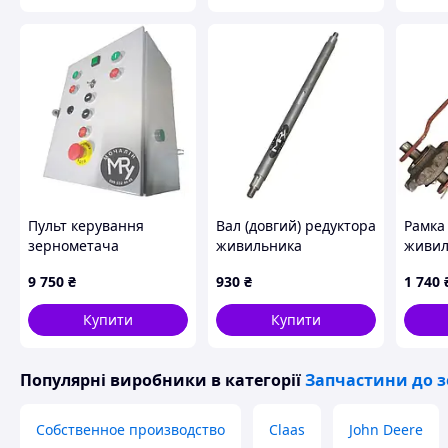
Пульт керування
Вал (довгий) редуктора
Рамка
зернометача
живильника
живил
ЗМ-30/60/90 | ЗП
зернометача
зерно
9 750
₴
930
₴
1 740
05.010
ЗМ-30/60/90 | ЗП
ЗМ-30
02.617
02.170
Купити
Купити
Популярні виробники
в категорії
Запчастини до з
Собственное производство
Claas
John Deere