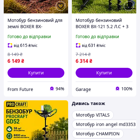
Мотобур бензиновий для
Мотобур бензиновий
землі BOXER BX-
BOXER BX-121 5.2 Л.С + 3
121,Мотобур для стовпів
Свердла 100, 150, 200 Мм
Готово до відправки
Готово до відправки
бензиновий 3 Свердла
7000 об хв
100 150 200
615
631
від
₴
/міс
від
₴
/міс
Мм,Бензиновий ямобур
8 149
₴
7 214
₴
6 149
₴
6 314
₴
Купити
Купити
94%
100%
From Future
Garage
Дивись також
Мотобур VITALS
Мотобур iron angel md3353 pr
Мотобур CHAMPION