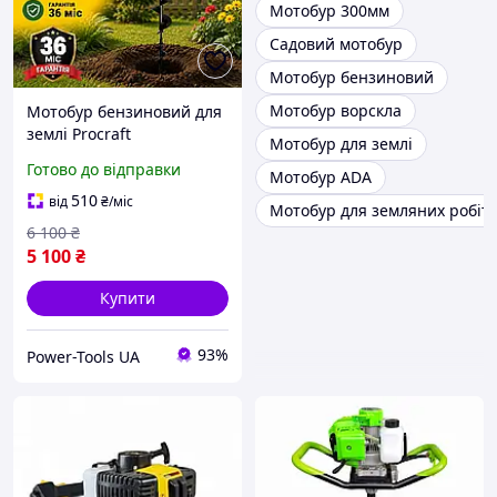
Мотобур 300мм
Садовий мотобур
Мотобур бензиновий
Мотобур ворскла
Мотобур бензиновий для
землі Procraft
Мотобур для землі
PROFESSIONAL 58
Готово до відправки
Мотобур ADA
куб.см(Без
шнека),Бензиновий бур
510
від
₴
/міс
Мотобур для земляних робіт
,Ямобур бензиновий
6 100
₴
ручний
5 100
₴
Купити
93%
Power-Tools UA