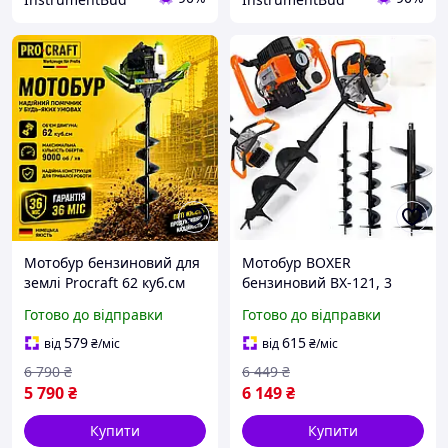
Мотобур бензиновий для
Мотобур BOXER
землі Procraft 62 куб.см
бензиновий BX-121, 3
(без шнеку), Бур для
бурових насадки, 52
Готово до відправки
Готово до відправки
земляних робіт
куб.см
бензиновий, Ямобур
579
615
від
₴
/міс
від
₴
/міс
мотобур
6 790
₴
6 449
₴
5 790
₴
6 149
₴
Купити
Купити