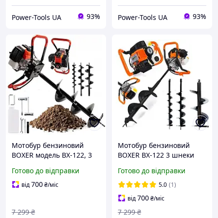
93%
93%
Power-Tools UA
Power-Tools UA
Мотобур бензиновий
Мотобур бензиновий
BOXER модель BX-122, 3
BOXER BX-122 3 шнеки
шнеки в наборі
150-250 мм, 52 см³
Готово до відправки
Готово до відправки
700
від
₴
/міс
5.0
(1)
700
від
₴
/міс
7 299
₴
7 299
₴