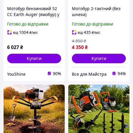
Мотобур бензиновий 52
Мотобур 2-тактний (без
СС Earth Auger (ямобур) у
шнека)
комплекті зі шнековим
Готово до відправки
Готово до відправки
буром і набором
інструментів YU227
1004
435
від
₴
/міс
від
₴
/міс
4 850
₴
6 027
₴
4 350
₴
Купити
Купити
90%
94%
YouShine
Все для Майстра