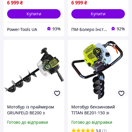
6 999
₴
6 999
₴
Купити
Купити
93%
92%
Power-Tools UA
ПМ-Болеро Інструмент
Мотобур із праймером
Мотобур бензиновий
GRUNFELD BE200 з
TITAN BE201-150 зі
можливістю
шнеком 150 мм.
Готово до відправки
Готово до відправки
встановлення 300-мм
шнека
5.0
(1)