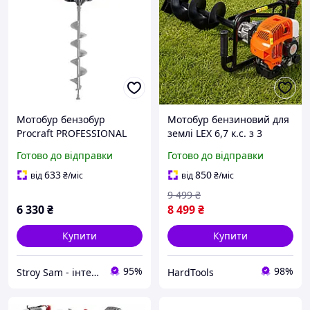
Мотобур бензобур
Мотобур бензиновий для
Procraft PROFESSIONAL
землі LEX 6,7 к.с. з 3
GD68 без шнека
буровими коронками і
Готово до відправки
Готово до відправки
подовжувачем
633
850
від
₴
/міс
від
₴
/міс
9 499
₴
6 330
₴
8 499
₴
Купити
Купити
95%
98%
Stroy Sam - інтернет магазин інструментів
HardTools