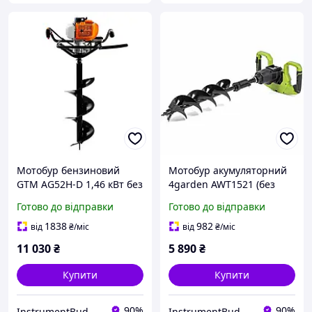
Мотобур бензиновий
Мотобур акумуляторний
GTM AG52H-D 1,46 кВт без
4garden AWT1521 (без
шнека
АКБ та ЗУ), мотобур
Готово до відправки
Готово до відправки
бездротовий,
електричний мотобур,
1838
982
від
₴
/міс
від
₴
/міс
мотобур
11 030
₴
5 890
₴
Купити
Купити
90%
90%
InstrumentBud
InstrumentBud