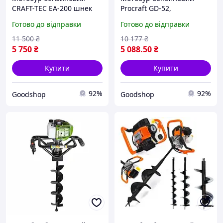
CRAFT-TEC EA-200 шнек
Procraft GD-52,
200 мм, інструмент для
інструмент для буріння
Готово до відправки
Готово до відправки
буріння отворів під
отворів під стовпи,
паркани, стовпи та
фундамент і посадку
11 500
₴
10 177
₴
фундамент
дерев
5 750
₴
5 088
.50
₴
Купити
Купити
92%
92%
Goodshop
Goodshop