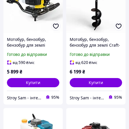
Мотобур, бензобур,
Мотобур, бензобур,
бензобур для землі
бензобур для землі Craft-
Кентавр МБР-52Н
Tec PRO EA-200
Готово до відправки
Готово до відправки
590
620
від
₴
/міс
від
₴
/міс
5 899
₴
6 199
₴
Купити
Купити
95%
95%
Stroy Sam - інтернет магазин інструментів
Stroy Sam - інтернет магазин інструментів