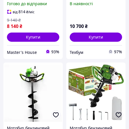
Бензобур професійний
Готово до відправки
В наявності
двотактний двигун 10800
об/хв Чехія Гарантія 12
814
від
₴
/міс
міс
9 140
₴
8 140
₴
10 700
₴
Купити
Купити
93%
97%
Master's House
Техбум
Мотобур бензиновий
Мотобур бензиновий