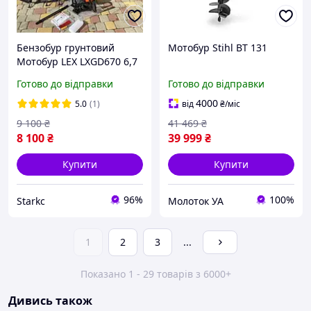
Бензобур грунтовий
Мотобур Stihl BT 131
Мотобур LEX LXGD670 6,7
л,с, + 3 шнеки та
Готово до відправки
Готово до відправки
подовжувач Бур
бензиновий для землі
4000
5.0
(1)
від
₴
/міс
9 100
₴
41 469
₴
8 100
₴
39 999
₴
Купити
Купити
96%
100%
Starkс
Молоток УА
1
2
3
...
Показано 1 - 29 товарів з 6000+
Дивись також