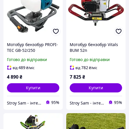
Мотобур бензобур PROFI-
Мотобур бензобур Vitals
TEC GB-52/250
BUM 52n
Готово до відправки
Готово до відправки
489
782
від
₴
/міс
від
₴
/міс
4 890
₴
7 825
₴
Купити
Купити
95%
95%
Stroy Sam - інтернет магазин інструментів
Stroy Sam - інтернет магазин інструментів