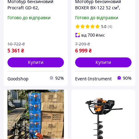
Мотобур бензиновий
Мотобур бензиновий
Procraft GD-62,
BOXER BX-122 52 см³,
інструмент для буріння
150/200/250 мм, гарантія
Готово до відправки
Готово до відправки
отворів під стовпи,
12 міс
фундамент і посадку
5.0
(4)
дерев
700
від
₴
/міс
10 722
₴
7 299
₴
5 361
₴
6 999
₴
Купити
Купити
92%
90%
Goodshop
Event-Instrument