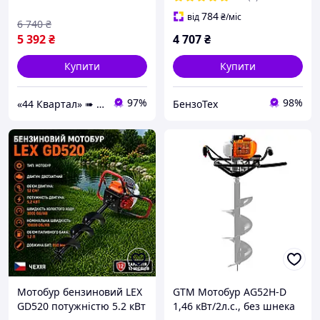
784
від
₴
/міс
6 740
₴
5 392
₴
4 707
₴
Купити
Купити
97%
98%
«44 Квартал» ➠ інтернет-магазин інструментів та розхідних матеріалів!
БензоТех
Мотобур бензиновий LEX
GTM Мотобур AG52H-D
GD520 потужністю 5.2 кВт
1,46 кВт/2л.с., без шнека