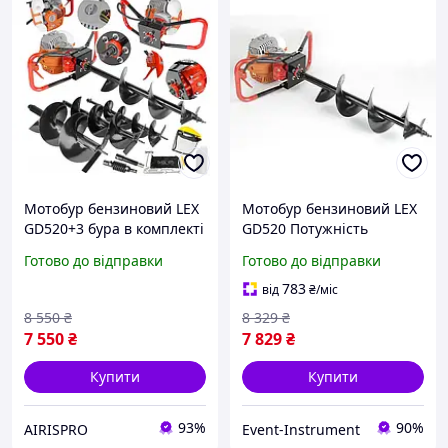
Мотобур бензиновий LEX
Мотобур бензиновий LEX
GD520+3 бура в комплекті
GD520 Потужність
Бензобур для землі для
двигуна: 5.2 кВт + 3
Готово до відправки
Готово до відправки
земляних робіт PRO
Шнека_Чехія
783
від
₴
/міс
8 550
₴
8 329
₴
7 550
₴
7 829
₴
Купити
Купити
93%
90%
AIRISPRO
Event-Instrument