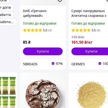
ропи
т-догів
Хліб «Гречано-
Сухарі панірувальні
абатта
цибулевий»
Апетитна скоринка з
ремісничий на
прянощами 1 кг
Продукти для діабетиків
Готово до відправки
Готово до відправки
заквасці 5Breads
бездріжджовий хліб зі
5.0
(4)
5.0
(9)
смаженою цибулею,
170
₴/кг
600г
85
₴
161
.50
₴/кг
Купити
Купити
97%
10
5BREADS
GERMES