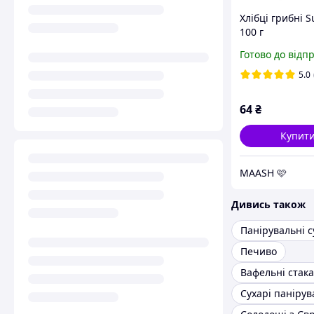
Хлібці грибні Su
100 г
Готово до відп
5.0
64
₴
Купит
MAASH 🩷
Дивись також
Печиво
Вафельні стак
Сухарі панірув