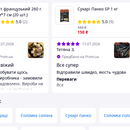
т французький 260 г.
Сухарі Панко SP 1 кг
*7 см (20 шт.)
5.0
(2)
5.0
(9)
165
₴
150
₴
.07.2026
15.07.2026
Тетяна З.
+
1
Prom.ua
Придбано на Prom.ua
свіжий
Все супер
робувати щось
Відправили швидко, якість чудова
виробника - замовили
Переваги
задоволені. Вироби не
Все
мусь не любимо з
Недоліки
ині))), скоринка
Немає
ж
ки виходять акуратні.
ме до поштомату
дощі
Соломка солона
Сухарі панко
Соломка сол
те, що коробка
ть тільки у