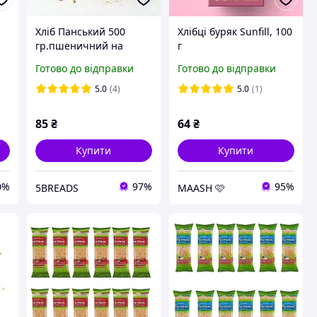
Хліб Панський 500
Хлібці буряк Sunfill, 100
гр.пшеничний на
г
заквасці 5Breads
Готово до відправки
Готово до відправки
формовий білий хліб з
пружним м'якушем,
5.0
(4)
5.0
(1)
85
₴
64
₴
Купити
Купити
0%
97%
95%
5BREADS
MAASH 🩷