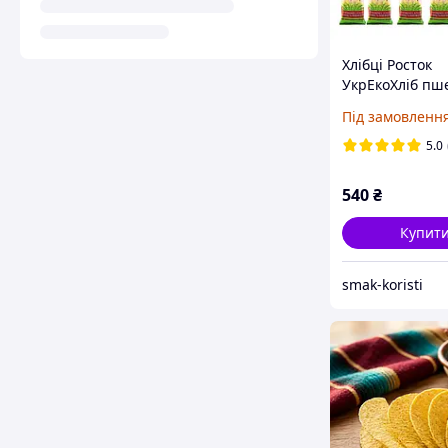
Хлібці Росток
УкрЕкоХліб пше
зерен пророще
Під замовленн
добавок, 120 г,
упаковка 12 шт
5.0
540
₴
Купит
smak-koristi