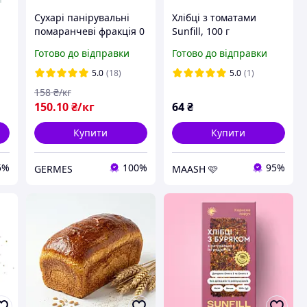
Сухарі панірувальні
Хлібці з томатами
помаранчеві фракція 0
Sunfill, 100 г
2 мм 1 кг
Готово до відправки
Готово до відправки
5.0
(18)
5.0
(1)
158
₴/кг
150
.10
₴/кг
64
₴
Купити
Купити
5%
100%
95%
GERMES
MAASH 🩷