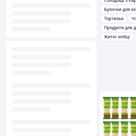
Солодощі з Єв
Булочки для хо
Тортилья
Чі
Житні хлібці