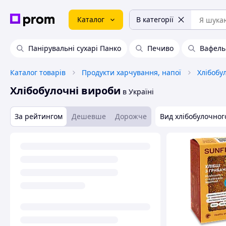
Каталог
В категорії
Панірувальні сухарі Панко
Печиво
Вафель
Каталог товарів
Продукти харчування, напої
Хлібобу
Хлібобулочні вироби
в Україні
За рейтингом
Дешевше
Дорожче
Вид хлібобулочног