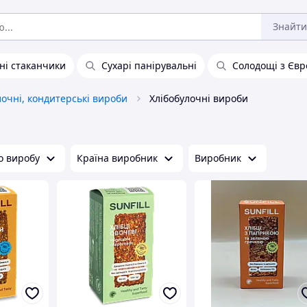
Знайти
ні стаканчики
Сухарі панірувальні
Солодощі з Єв
лочні, кондитерські вироби
Хлібобулочні вироби
о виробу
Країна виробник
Виробник