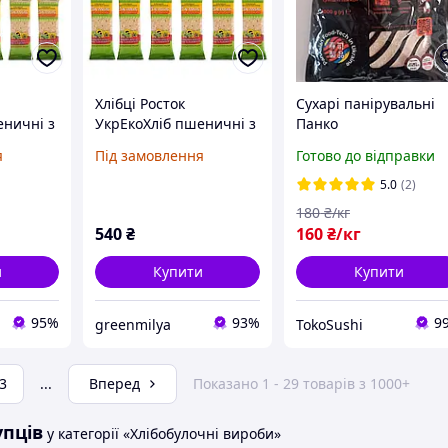
Хлібці Росток
Сухарі панірувальні
еничні з
УкрЕкоХліб пшеничні з
Панко
а та
насінням соняха та
я
Під замовлення
Готово до відправки
рен
кунжутом із зерен
0 г,
пророщених, 120 г,
5.0
(2)
упаковка 12 шт
180
₴/кг
540
₴
160
₴/кг
и
Купити
Купити
95%
93%
9
greenmilya
TokoSushi
3
...
Вперед
Показано 1 - 29 товарів з 1000+
упців
у категорії «Хлібобулочні вироби»