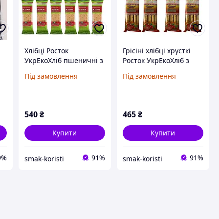
Хлібці Росток
Грісіні хлібці хрусткі
УкрЕкоХліб пшеничні з
Росток УкрЕкоХліб з
перцем та зеленню із
томатами із
Під замовлення
Під замовлення
зерен пророщених,
пророщеного зерна
120 г, упаковка 12 шт
пшениці, 80 г, упаковка
8 шт
540
₴
465
₴
Купити
Купити
9%
91%
91%
smak-koristi
smak-koristi