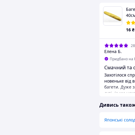
Баге
40см
16
₴
28
Елена Б.
Придбано на 
Смачний та 
Захотілося сп
новеньке від 
багети. Дуже 
дуті, (а ми чо
дірками всеред
Дивись тако
м'яка. Смачні. Їсти приємно, різати
зручно і канап
Хто замовляти
Японські соло
заважайте на 
велика, заходи