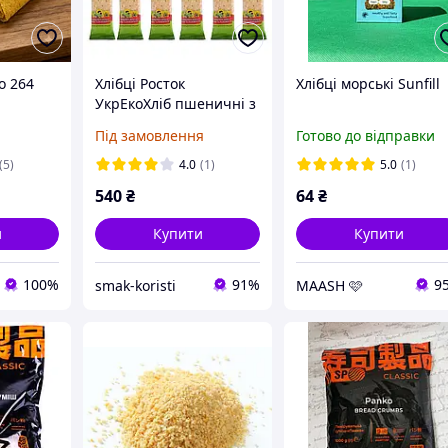
o 264
Хлібці Росток
Хлібці морські Sunfill
УкрЕкоХліб пшеничні з
насінням соняха та
Під замовлення
Готово до відправки
кунжутом із зерен
пророщених, 120 г,
(5)
4.0
(1)
5.0
(1)
упаковка 12 шт
540
₴
64
₴
и
Купити
Купити
100%
91%
9
smak-koristi
MAASH 🩷