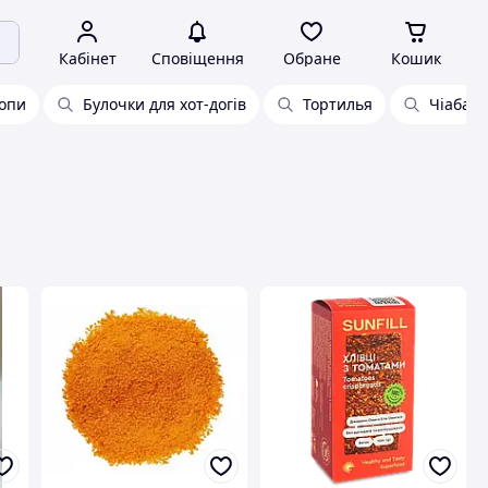
Кабінет
Сповіщення
Обране
Кошик
ропи
Булочки для хот-догів
Тортилья
Чіабатт