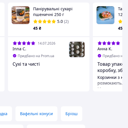
Панірувальні сухарі
Тарт
пшеничні 250 г
120 г
5.0
(2)
45
₴
45
₴
14.07.2026
13.
Inna C.
Анна К.
Придбано на Prom.ua
Придбано на P
Сухі та чисті
Товар упаков
коробку, збер
Корзинки з на
розмокають. Зб
Мають приємни
Переваги
Мають міцну ф
одка
Вафельні конуси
Бріош