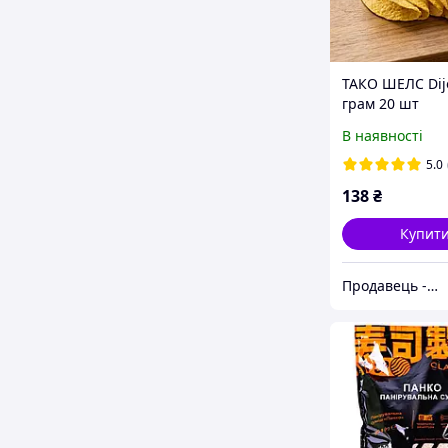
ТАКО ШЕЛС Dij
грам 20 шт
В наявності
5.0
138
₴
Купит
Продавець - ТОВ Сі Джі Трейд