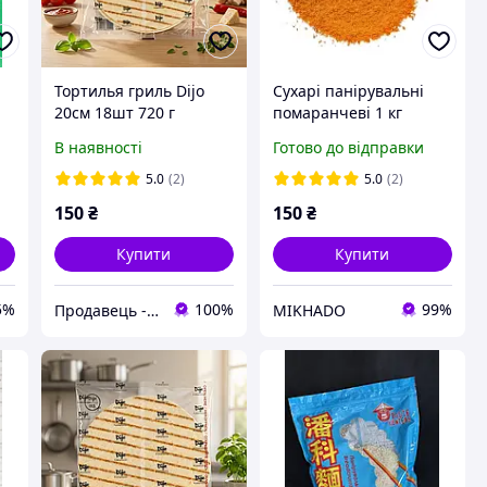
Тортилья гриль Dijo
Сухарі панірувальні
20см 18шт 720 г
помаранчеві 1 кг
В наявності
Готово до відправки
5.0
(2)
5.0
(2)
150
₴
150
₴
Купити
Купити
5%
100%
99%
Продавець - ТОВ Сі Джі Трейд
MIKHADO