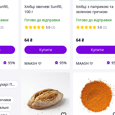
nfill,
Хлібці овочеві Sunfill,
Хлібці з паприкою та
100 г
зеленою гречкою
Sunfill, 91г
равки
Готово до відправки
Готово до відправки
(3)
5.0
(2)
5.0
(2)
64
₴
64
₴
и
Купити
Купити
95%
95%
9
MAASH 🩷
MAASH 🩷
Панірувальні сухарі Панко
анчики
альні