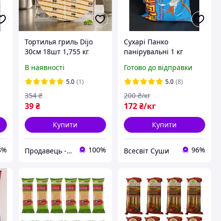
Тортилья гриль Dijo
Сухарі Панко
30см 18шт 1,755 кг
панірувальні 1 кг
В наявності
Готово до відправки
5.0
(1)
5.0
(8)
354
₴
200
₴/кг
39
₴
172
₴/кг
Купити
Купити
8%
100%
96%
Продавець - ТОВ Сі Джі Трейд
Всесвіт Суши