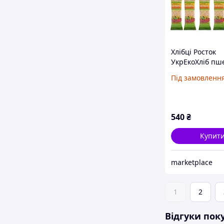
Хлібці Росток
УкрЕкоХліб пш
насінням сонях
Під замовленн
кунжутом із зе
пророщених, 12
упаковка 12 шт
540
₴
Купит
marketplace
1
2
Відгуки пок