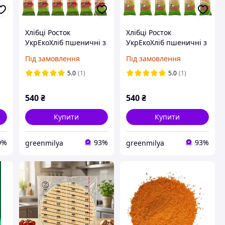
Хлібці Росток
Хлібці Росток
УкрЕкоХліб пшеничні з
УкрЕкоХліб пшеничні з
перцем та зеленню із
морською сіллю із
Під замовлення
Під замовлення
зерен пророщених,
зерен пророщених,
120 г, упаковка 12 шт
120 г, упаковка 12 шт
5.0
(1)
5.0
(1)
540
₴
540
₴
Купити
Купити
0%
93%
93%
greenmilya
greenmilya