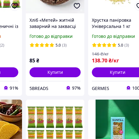
Хліб «Метей» житній
Хрустка паніровка
ничні із
заварний на заквасці
Універсальна 1 кг
них без
5Breads ремісничий
я
Готово до відправки
Готово до відправки
заварний хліб з
насиченим смаком,
(2)
5.0
(3)
5.0
(3)
600г
146
₴/кг
85
₴
138
.70
₴/кг
и
Купити
Купити
91%
97%
10
5BREADS
GERMES