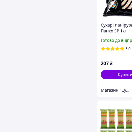
Сухарі панірув
Панко SP 1кг
Готово до відп
5.0
207
₴
Купит
Магазин "Суші Повар"