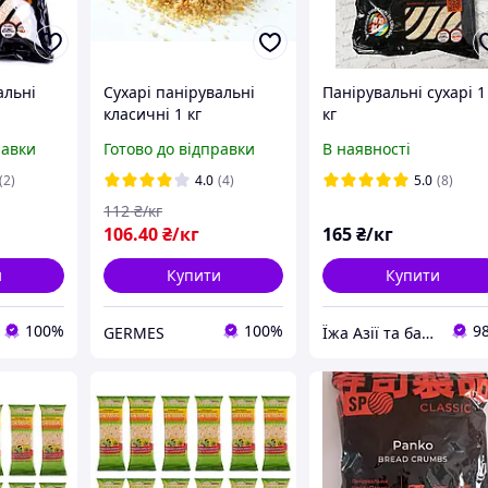
альні
Сухарі панірувальні
Панірувальні сухарі 1
класичні 1 кг
кг
равки
Готово до відправки
В наявності
(2)
4.0
(4)
5.0
(8)
112
₴/кг
106
.40
₴/кг
165
₴/кг
и
Купити
Купити
100%
100%
9
GERMES
Їжа Азії та багато іншого