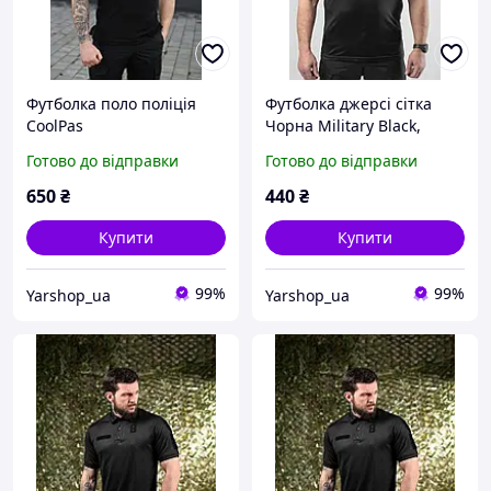
Футболка поло поліція
Футболка джерсі сітка
CoolPas
Чорна Military Black,
футболка чорна, футболка
Готово до відправки
Готово до відправки
потовідвідна, футболка
поліція
650
₴
440
₴
Купити
Купити
99%
99%
Yarshop_ua
Yarshop_ua