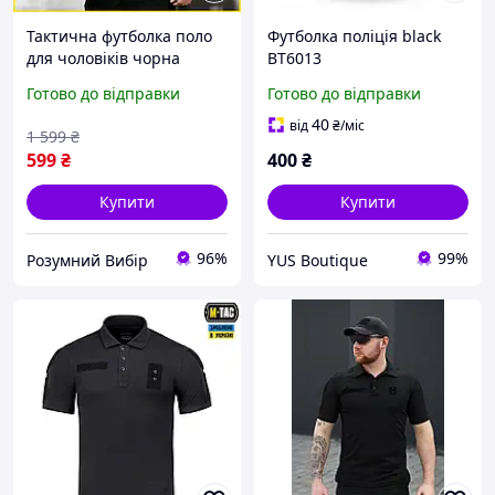
Тактична футболка поло
Футболка поліція black
для чоловіків чорна
ВТ6013
футболка військової
Готово до відправки
Готово до відправки
поліції армійська поло
чорна Р/В
40
від
₴
/міс
1 599
₴
599
₴
400
₴
Купити
Купити
96%
99%
Розумний Вибір
YUS Boutique