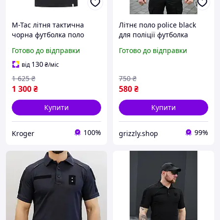
M-Tac літня тактична
Літнє поло police black
чорна футболка поло
для поліції футболка
Поліція
потовідвідна cool-pass
Готово до відправки
Готово до відправки
130
від
₴
/міс
1 625
₴
750
₴
1 300
₴
580
₴
Купити
Купити
100%
99%
Kroger
grizzly.shop