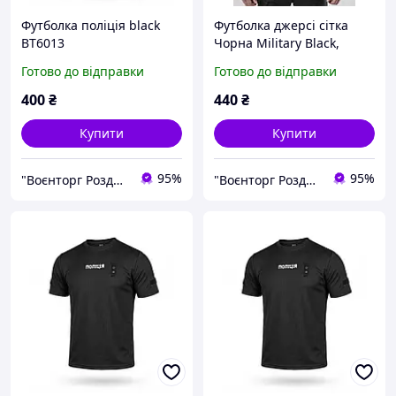
Футболка поліція black
Футболка джерсі сітка
ВТ6013
Чорна Military Black,
футболка поліція,
Готово до відправки
Готово до відправки
футболка сітка, сітка для
поліції футболка
400
₴
440
₴
Купити
Купити
95%
95%
"Воєнторг Роздріб/Опт": На варті вашої безпеки!
"Воєнторг Роздріб/Опт": На варті вашої безпеки!