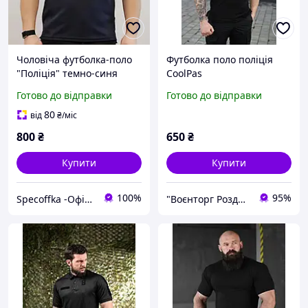
Чоловіча футболка-поло
Футболка поло поліція
"Поліція" темно-синя
CoolPas
Coolpass вологовідвідна з
Готово до відправки
Готово до відправки
липучками Velcro під
шеврони | Розмір (XS-4XL)
80
від
₴
/міс
800
₴
650
₴
Купити
Купити
100%
95%
Specoffka -Офіцерські Ремені, Спецодяг, Уніформа, Спецвзуття, Ремінь Охоронця
"Воєнторг Роздріб/Опт": На варті вашої безпеки!