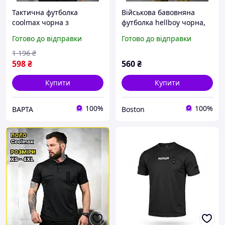
Тактична футболка
Військова бавовняна
coolmax чорна з
футболка hellboy чорна,
липучками під шеврон,
чорна чоловіча легка
Готово до відправки
Готово до відправки
літня футболка поліція
футболка поліція
black, армійська футболка
_M3_bgt0w
1 196
₴
чорна
598
₴
560
₴
Купити
Купити
100%
100%
ВАРТА
Boston