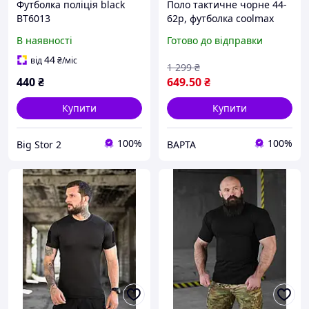
Футболка поліція black
Поло тактичне чорне 44-
ВТ6013
62р, футболка coolmax
поліція вологовідвідна,
В наявності
Готово до відправки
поло поліція чорного
кольору
44
від
₴
/міс
1 299
₴
440
₴
649
.50
₴
Купити
Купити
100%
100%
Big Stor 2
ВАРТА