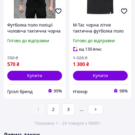
Футболка поло поліції
M-Tac чорна літня
чоловіча тактична чорна
тактична футболка поло
Coolpass з липучками під
для Поліції
Готово до відправки
Готово до відправки
шеврони
130
від
₴
/міс
700
₴
1 328
₴
570
₴
1 300
₴
Купити
Купити
99%
98%
Грізлі бренд
Н'юкор
1
2
3
...
Показано 1 - 29 товарів з 9000+
Дивись також