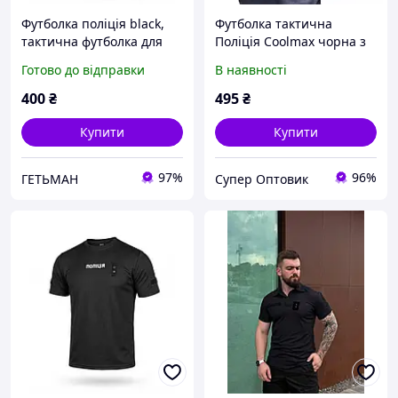
Футболка поліція black,
Футболка тактична
тактична футболка для
Поліція Coolmax чорна з
поліції, чорна футболка
Velcro-панелями для
Готово до відправки
В наявності
НПУ з липучками під
шевронів
шеврони
швидковисихаюча
400
₴
495
₴
Купити
Купити
97%
96%
ГЕТЬМАН
Супер Оптовик