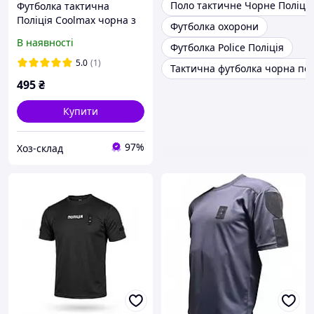
Поло тактичне Чорне Поліція
Футболка тактична
Поліція Coolmax чорна з
Футболка охорони
Velcro-панелями для
В наявності
Футболка Police Поліція
шевронів
швидковисихаюча
5.0
(1)
Тактична футболка чорна по
495
₴
Купити
97%
Хоз-склад