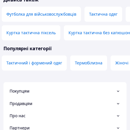
Футболка для військовослужбовців
Тактична одяг
Куртка тактична піксель
Куртка тактична без капюшо
Популярні категорії
Тактичний і формений одяг
Термобілизна
Жіночі
Покупцям
Продавцям
Про нас
Партнери