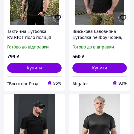
Тактична футболка
Військова бавовняна
PATRIOT поло поліція
футболка hellboy чорна,
чорна ВТ7422
чорна чоловіча легка
Готово до відправки
Готово до відправки
футболка поліція
_M3_bgt0w
799
₴
560
₴
Купити
Купити
95%
93%
"Воєнторг Роздріб/Опт": На варті вашої безпеки!
Aligator