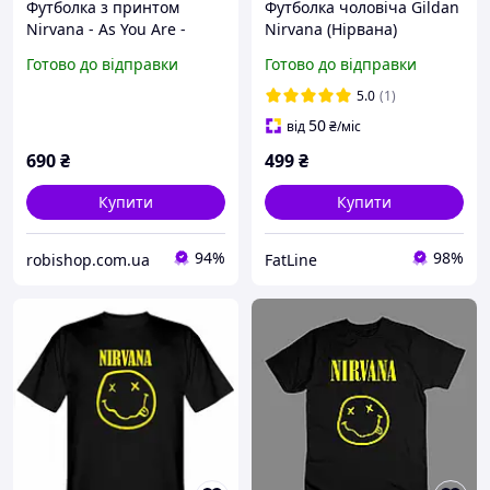
Футболка з принтом
Футболка чоловіча Gildan
Nirvana - As You Are -
Nirvana (Нірвана)
Black, Чорний, XS
Готово до відправки
Готово до відправки
5.0
(1)
50
від
₴
/міс
690
₴
499
₴
Купити
Купити
94%
98%
robishop.com.ua
FatLine