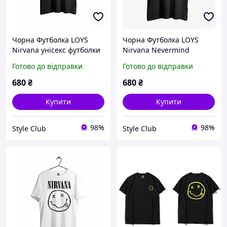
Чорна Футболка LOYS
Чорна Футболка LOYS
Nirvana унісекс футболки
Nirvana Nevermind
Нірвана Курт Кобейн XS
унісекс футболки Нірвана
Готово до відправки
Готово до відправки
Курт Кобейн XS
680
₴
680
₴
Купити
Купити
98%
98%
Style Club
Style Club