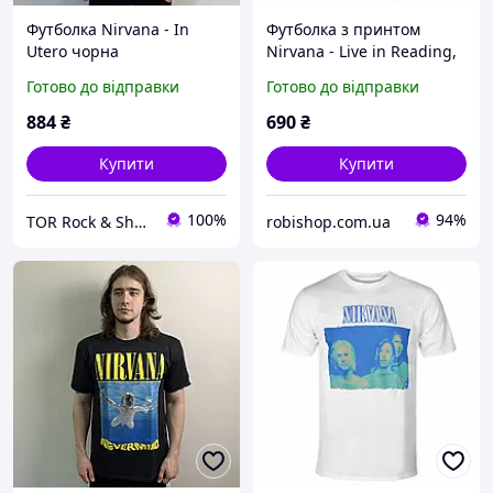
Футболка Nirvana - In
Футболка з принтом
Utero чорна
Nirvana - Live in Reading,
Білий, XS
Готово до відправки
Готово до відправки
884
₴
690
₴
Купити
Купити
100%
94%
TOR Rock & Shop
robishop.com.ua