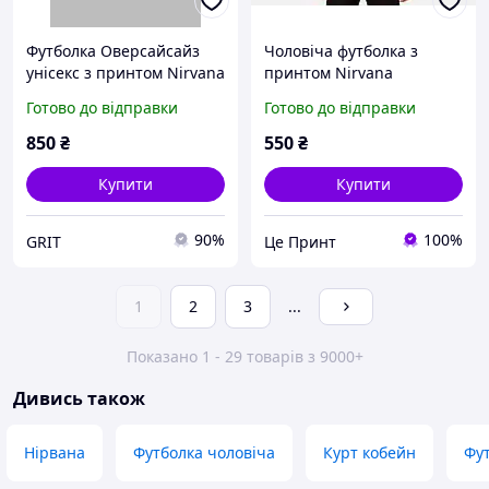
Футболка Оверсайсайз
Чоловіча футболка з
унісекс з принтом Nirvana
принтом Nirvana
Smile , Білий, XS
Готово до відправки
Готово до відправки
850
₴
550
₴
Купити
Купити
90%
100%
GRIT
Це Принт
1
2
3
...
Показано 1 - 29 товарів з 9000+
Дивись також
Нірвана
Футболка чоловіча
Курт кобейн
Фу