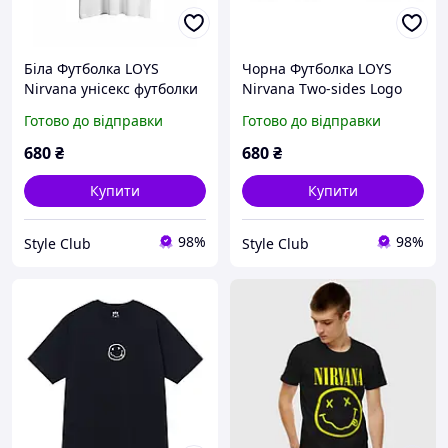
Біла Футболка LOYS
Чорна Футболка LOYS
Nirvana унісекс футболки
Nirvana Two-sides Logo
Нірвана Курт Кобейн XS
футболки Нірвана Курт
Готово до відправки
Готово до відправки
Кобейн унісекс XS
680
₴
680
₴
Купити
Купити
98%
98%
Style Club
Style Club