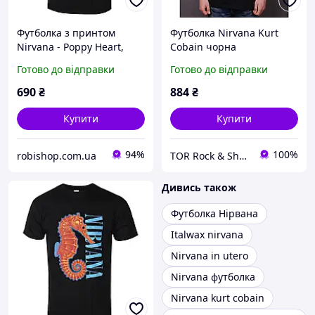
Футболка з принтом
Футболка Nirvana Kurt
Nirvana - Poppy Heart,
Cobain чорна
Чорний, XS
Готово до відправки
Готово до відправки
690
₴
884
₴
Купити
Купити
94%
100%
robishop.com.ua
TOR Rock & Shop
Дивись також
Футболка Нірвана
Italwax nirvana
Nirvana in utero
Nirvana футболка
Nirvana kurt cobain