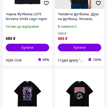
Чорна Футболка LOYS
Чоловіча футболка. Друк
Nirvana Smile Logo чорні
на футболці. Nirvana.
футболки Нірвана Курт
Нірвана
Готово до відправки
В наявності
Кобейн унісекс XS
760
₴
680
₴
684
₴
Купити
Купити
98%
100%
Style Club
Студія друку "Hard Print"