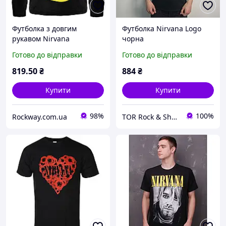
Футболка з довгим
Футболка Nirvana Logo
рукавом Nirvana
чорна
"Corporate Rock Whores",
Готово до відправки
Готово до відправки
Розмір XL
819
.50
₴
884
₴
Купити
Купити
98%
100%
Rockway.com.ua
TOR Rock & Shop