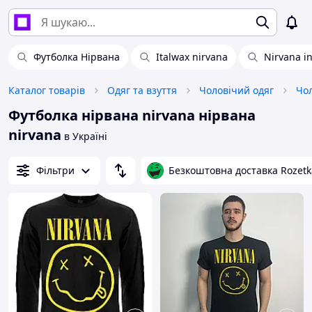
Футболка Нірвана
Italwax nirvana
Nirvana in
Каталог товарів
Одяг та взуття
Чоловічий одяг
Чол
Футболка нірвана nirvana нірвана
nirvana
в Україні
Фільтри
Безкоштовна доставка Rozetk