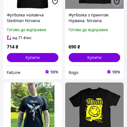
Футболка чоловіча
Футболка з принтом
Stedman Nirvana
Нірвана. Nirvana
(Нірвана)
Готово до відправки
Готово до відправки
71
від
₴
/міс
714
₴
690
₴
Купити
Купити
98%
98%
FatLine
Rogo