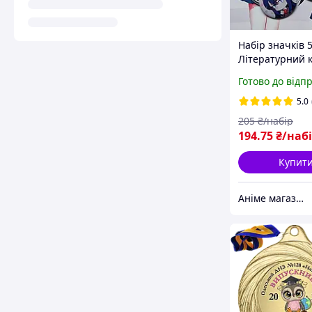
Набір значків 
Літературний к
Докі! / Doki Dok
Готово до відп
Literature Club!
5.0
205
₴/набір
194
.75
₴/наб
Купит
Аніме магазин Anikoneko