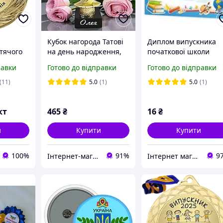
Кубок нагорода Татові
Диплом випускника
тячого
на день народження,
початкової школи
енні
ювілей, день батька
равки
Готово до відправки
Готово до відправки
і на
итячому
(11)
5.0
(1)
5.0
(1)
садок
кт
465
₴
16
₴
и
Купити
Купити
100%
91%
9
Інтернет-магазин "ЕXCLUSIVE"
Інтернет магазин Ксюша