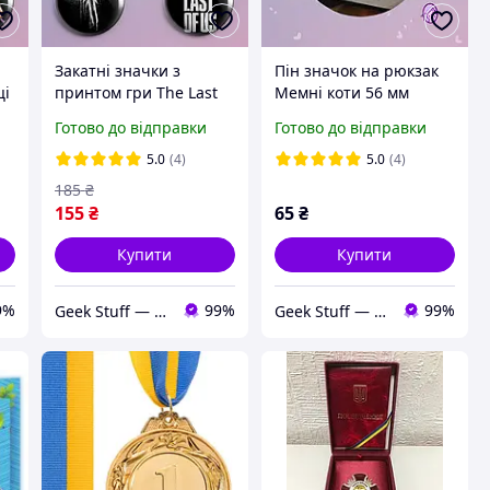
Закатні значки з
Пін значок на рюкзак
ці
принтом гри The Last
Мемні коти 56 мм
of Us металеві на
Готово до відправки
Готово до відправки
шпильці 56 мм х 4
штуки
5.0
(4)
5.0
(4)
185
₴
155
₴
65
₴
Купити
Купити
9%
99%
99%
Geek Stuff — крамничка аніме, гік, Kpop товарів. Сувеніри з власним принтом та поліграфія.
Geek Stuff — крамничка аніме, гік, Kpop товарів. Сувеніри з власним принтом та поліграфія.