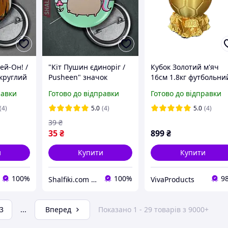
ей-Он! /
"Кіт Пушин єдиноріг /
Кубок Золотий м'яч
 круглий
Pusheen" значок
16см 1.8кг футбольни
 мм
круглий на булавці Ø44
равки
Готово до відправки
Готово до відправки
мм
(4)
5.0
(4)
5.0
(4)
39
₴
35
₴
899
₴
и
Купити
Купити
100%
100%
9
Shalfiki.com _аніме та гік підпілля_
VivaProducts
3
...
Вперед
Показано 1 - 29 товарів з 9000+