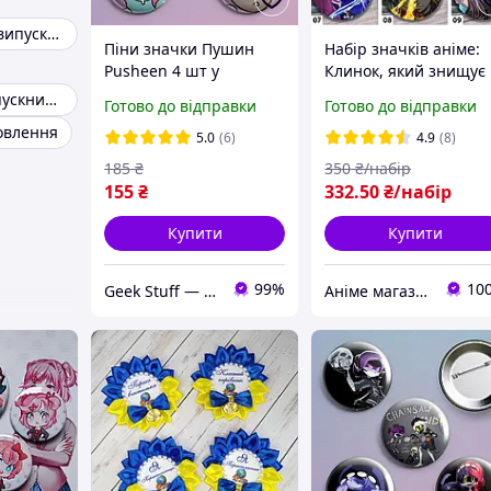
Медальки для випускників дитячого садка
Піни значки Пушин
Набір значків аніме:
Pusheen 4 шт у
Клинок, який знищує
комплекті
демонів / Demon Slaye
Медалі для випускників
Готово до відправки
Готово до відправки
Kimetsu No Yaiba |№
овлення
5.0
(6)
4.9
(8)
185
₴
350
₴/набір
155
₴
332
.50
₴/набір
Купити
Купити
99%
10
Geek Stuff — крамничка аніме, гік, Kpop товарів. Сувеніри з власним принтом та поліграфія.
Аніме магазин Anikoneko