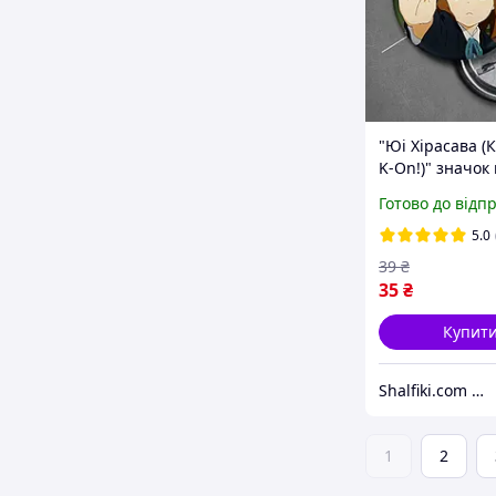
"Юі Хірасава (К
K-On!)" значок
на булавці Ø44
Готово до відп
5.0
39
₴
35
₴
Купит
Shalfiki.com _аніме та гік підпілля_
1
2