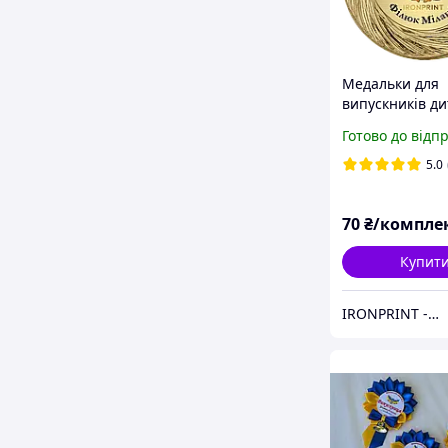
Медальки для
випускників ди
садка 40 мм, ім
Готово до відп
металеві медал
випускний у д
5.0
садку, медаль
випускникам у 
70
₴/компле
Купит
IRONPRINT - друк на металі та нагородна атрибутика