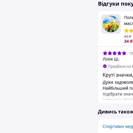
Відгуки пок
Поль
масл
40
₴
34
₴
10
Лілія Ш.
Придбано на 
Круті значки
Дуже задоволе
Найбільший п
підібрати знач
інтереси. Мені
художня темати
Дивись тако
вразив: тут і 
олівці, і соков
абстракція. ​
Спортивні мед
виглядають ще