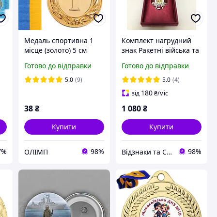
Медаль спортивна 1
Комплект нагрудний
місце (золото) 5 см
знак Ракетні війська та
артилерія футляр та
Готово до відправки
Готово до відправки
посвідчення
5.0
(9)
5.0
(4)
180
від
₴
/міс
38
₴
1 080
₴
Купити
Купити
7%
98%
98%
ОЛІМП
Відзнаки та Сувеніри