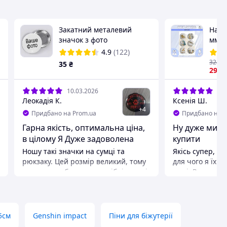
Закатний металевий
Набі
значок з фото
мм (
4.9
(122)
324
₴
35
₴
294
.
10.03.2026
26.
Леокадія К.
Ксенія Ш.
+
4
Придбано на Prom.ua
Придбано на P
Гарна якість, оптимальна ціна,
Ну дуже мило
в цілому Я Дуже задоволена
купити
Ношу такі значки на сумці та
Якісь супер, ка
рюкзаку. Цей розмір великий, тому
для чого я їх к
на ньому добре видно дрібні деталі.
милі. Рекоменд
Такі значки добре замовляти, коли
настрою) Ще і 
хочеш дизайн зі своїм фото або
конверт + розд
якщо в магазинах немає того
кошенятами. Д
персонажа, якого ти хочеш. Також
Переваги
5см
Genshin impact
Піни для біжутерії
класно робити парні значки, коли
Зображення к