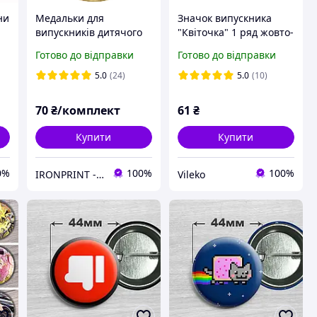
ни
Медальки для
Значок випускника
випускників дитячого
"Квіточка" 1 ряд жовто-
садка 40 мм, іменні
синя, Діаметр 9,5 см,
Готово до відправки
Готово до відправки
металеві медалі на
висота 15 см
випускний у дитячому
5.0
(24)
5.0
(10)
садку, медаль
випускникам у садок
70
₴/комплект
61
₴
Купити
Купити
0%
100%
100%
IRONPRINT - друк на металі та нагородна атрибутика
Vileko