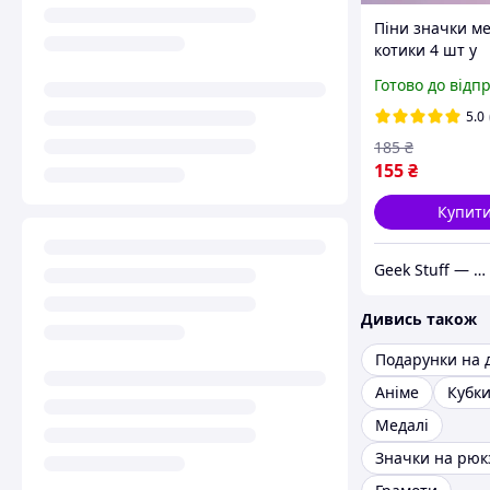
Піни значки м
котики 4 шт у
комплекті
Готово до відп
5.0
185
₴
155
₴
Купит
Geek Stuff — крамничка аніме, гік, Kpop товарів. Сувеніри з власним принтом та поліграфія.
Дивись також
Аніме
Кубк
Медалі
Значки на рюк