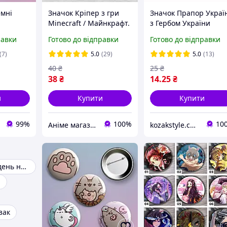
емні
Значок Кріпер з гри
Значок Прапор Украї
Minecraft / Майнкрафт.
з Гербом України
№1 44мм
сувенірний
равки
Готово до відправки
Готово до відправки
емальований
(7)
5.0
(29)
5.0
(13)
40
₴
25
₴
38
₴
14
.25
₴
и
Купити
Купити
99%
100%
10
Аніме магазин Anikoneko
kozakstyle.com. Український народний одяг. Патріотичний одяг. Українські аксесуари. Сувеніри.
Подарунки на день народження
и
зак