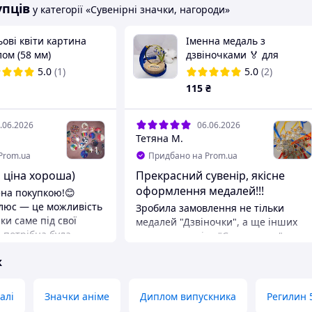
упців
у категорії «Сувенірні значки, нагороди»
ові квіти картина
Іменна медаль з
ом (58 мм)
дзвіночками 🏅 для
випускників
5.0
(1)
5.0
(2)
115
₴
.06.2026
06.06.2026
Тетяна М.
+
1
Prom.ua
Придбано на Prom.ua
, ціна хороша)
Прекрасний сувенір, якісне
оформлення медалей!!!
на покупкою!😊
люс — це можливість
Зробила замовлення не тільки
ки саме під свої
медалей "Дзвіночки", а ще інших
 потрібна була
чотирьох видів : "Соняшники",
ка, і вибір просто
"Калина", "Глобус". Менеджер
ж
яскраві кольорові
наступного ж дня зв'язалася,
иті пейзажі, і
уточнила кількість, презентувала
Наживо вони
макети. Висловлюю щиру подяку
алі
Значки аніме
Диплом випускника
Регилин 
 крутіше, ніж на
працівникам за оперативність, за