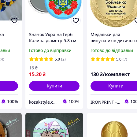
ка
Значок Україна Герб
Медальки для
Калина діаметр 5.8 см
випускників дитячого
вто-
садка 70 мм, іменні
равки
Готово до відправки
Готово до відправки
1 см,
металеві медалі на
 ряда
випускний у дитячом
(4)
5.0
(2)
5.0
(7)
на
садку, медаль
16
₴
випускникам у садок
15
.20
₴
130
₴/комплект
и
Купити
Купити
100%
100%
10
kozakstyle.com. Український народний одяг. Патріотичний одяг. Українські аксесуари. Сувеніри.
IRONPRINT - друк на металі та нагородна атрибутика