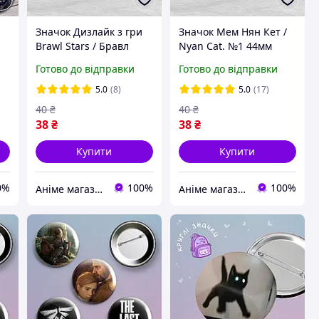
Значок Дизлайк з гри
Значок Мем Нян Кет /
Brawl Stars / Бравл
Nyan Cat. №1 44мм
r:
Старс. 44мм
Готово до відправки
Готово до відправки
2
5.0
(8)
5.0
(17)
40
₴
40
₴
38
₴
38
₴
Купити
Купити
0%
100%
100%
Аніме магазин Anikoneko
Аніме магазин Anikoneko