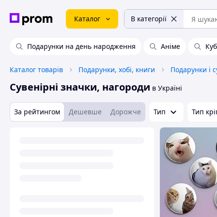
Каталог
В категорії
Подарунки на день народження
Аніме
Куб
Каталог товарів
Подарунки, хобі, книги
Подарунки і 
Сувенірні значки, нагороди
в Україні
За рейтингом
Дешевше
Дорожче
Тип
Тип кр