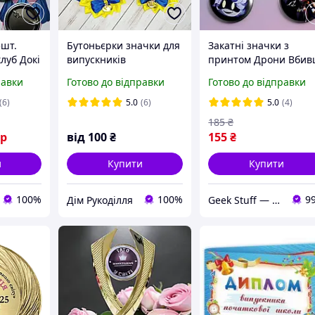
5шт.
Бутоньєрки значки для
Закатні значки з
луб Докі
випускників
принтом Дрони Вбив
i
першокласників синьо-
Murder Drones
равки
Готово до відправки
Готово до відправки
жовтий. дзвоники для
металеві на шпильці
першокласників
56 мм х 4 штуки
(6)
5.0
(6)
5.0
(4)
значок-медалька
185
₴
Першокласник
ір
від
100
₴
155
₴
и
Купити
Купити
100%
100%
9
Дім Рукоділля
Geek Stuff — крамничка аніме, гік, Kpop товарів. Сувеніри з власним принтом та поліграфія.