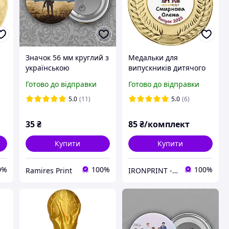
Значок 56 мм круглий з
Медальки для
українською
випускників дитячого
символікою
садка 50 мм, іменні
Готово до відправки
Готово до відправки
металеві медалі на
у
випускний у дитячому
5.0
(11)
5.0
(6)
садку, медаль
випускникам у садок
35
₴
85
₴/комплект
Купити
Купити
0%
100%
100%
Ramires Print
IRONPRINT - друк на металі та нагородна атрибутика