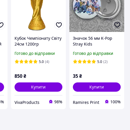
Кубок Чемпіонату Світу
Значок 56 мм K-Pop
й
24см 1200гр
Stray Kids
футбольний
Готово до відправки
Готово до відправки
5.0
(4)
5.0
(2)
850
₴
35
₴
Купити
Купити
8%
98%
100%
VivaProducts
Ramires Print