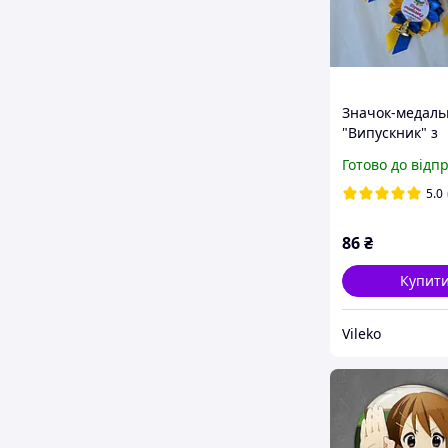
Значок-медаль
"Випускник" з
дзвіночком. Жо
Готово до відп
синій, Діметр 1
висота 16 см, 2
5.0
пелюсток. Руч
робота
86
₴
Купит
Vileko