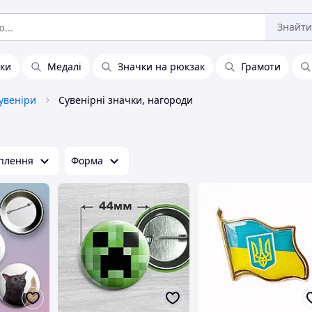
Знайти
ки
Медалі
Значки на рюкзак
Грамоти
сувеніри
Сувенірні значки, нагороди
іплення
Форма