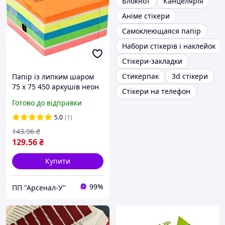
Блокнот
Канцелярія
Аніме стікери
Самоклеющаяся папір
Набори стікерів і наклейок
Стікери-закладки
Стикерпак
3d стікери
Папір із липким шаром
75 х 75 450 аркушів неон
Стікери на телефон
Axent 2326-53
Готово до відправки
5.0
(1)
143
.96
₴
129
.56
₴
Купити
99%
ПП "Арсенал-У"