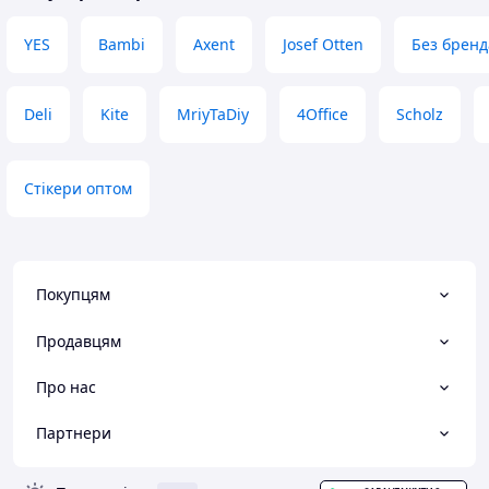
наклейки в подар
Переваги
YES
Bambi
Axent
Josef Otten
Без бренд
Цупкий папір!
Недоліки
Вигорають на сон
Deli
Kite
MriyTaDiy
4Office
Scholz
Стікери оптом
Покупцям
Продавцям
Про нас
Партнери