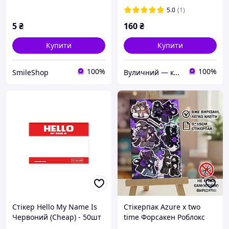
5.0
(1)
5
₴
160
₴
Купити
Купити
100%
100%
SmileShop
Вуличний — коли ідеї виходять за межі
Стікер Hello My Name Is
Стікерпак Azure x two
Червоний (Cheap) - 50шт
time Форсакен Роблокс
№1