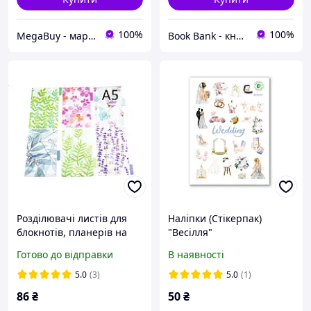
100%
100%
MegaBuy - маркет товарів для дому та рукоділля
Book Bank - книги і канцтовари
Розділювачі листів для
Наліпки (Стікерпак)
блокнотів, планерів на
"Весілля"
кільцях А5 6шт RZL001
Готово до відправки
В наявності
5.0
(3)
5.0
(1)
86
₴
50
₴