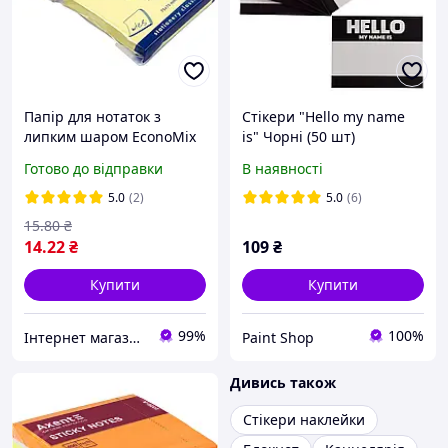
Папір для нотаток з
Стікери "Hello my name
липким шаром EconoMix
is" Чорні (50 шт)
75×75 мм 100 аркушів,
Готово до відправки
В наявності
пастель жовтий Е20932
5.0
(2)
5.0
(6)
15
.80
₴
14
.22
₴
109
₴
Купити
Купити
99%
100%
Інтернет магазин ТерЛайн
Paint Shop
Дивись також
Стікери наклейки