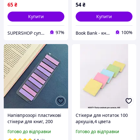
65
₴
54
₴
Купити
Купити
97%
100%
SUPERSHOP супер ціни, супер вибір, супер покупки!
Book Bank - книги і канцтовари
Напівпрозорі пластикові
Стікери для нотаток 100
стікери для книг, 200
аркушів,4 цвета
штук, стікери-закладки,
76х76мм*0,18
Готово до відправки
Готово до відправки
стікери для книг та