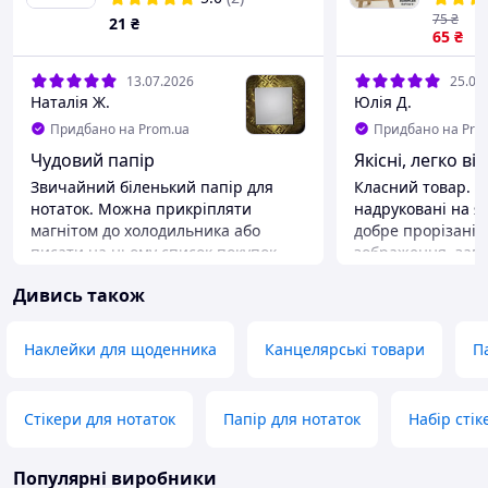
75
₴
21
₴
65
₴
13.07.2026
25.06
Наталія Ж.
Юлія Д.
Придбано на Prom.ua
Придбано на Pro
Чудовий папір
Якісні, легко в
Звичайний біленький папір для
Класний товар. 
нотаток. Можна прикріпляти
надруковані на як
магнітом до холодильника або
добре прорізані 
писати на ньому список покупок
зображення, завд
або ще щось)
відриваються від
Дивись також
планшетки, не п
Переваги
наклейки. Розмір
Все
дещо менший ні
Недоліки
Наклейки для щоденника
Канцелярські товари
П
очікувалось(15×9с
Немає
зображення яскра
залишати довго н
Стікери для нотаток
Папір для нотаток
Набір стік
вигорають(як усі 
Окреме дякую пр
приємний бонус -
Популярні виробники