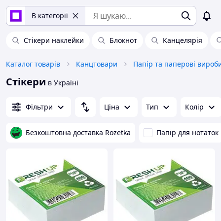
В категорії
Стікери наклейки
Блокнот
Канцелярія
Каталог товарів
Канцтовари
Папір та паперові вироб
Стікери
в Україні
Фільтри
Ціна
Тип
Колір
Безкоштовна доставка Rozetka
Папір для нотаток