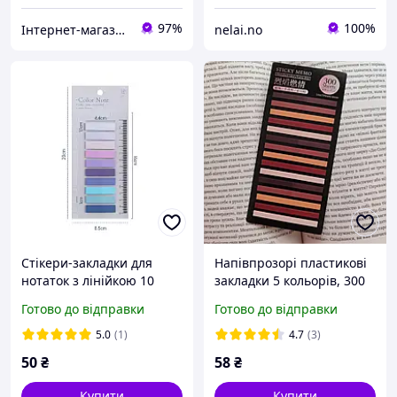
97%
100%
Інтернет-магазин "Luck-Lak"
nelai.no
Стікери-закладки для
Напівпрозорі пластикові
нотаток з лінійкою 10
закладки 5 кольорів, 300
кольорів по 20шт STN024
штук, наліпки закладки,
Готово до відправки
Готово до відправки
стікери закладки,
пластикові стікери для
5.0
(1)
4.7
(3)
книг
50
₴
58
₴
Купити
Купити