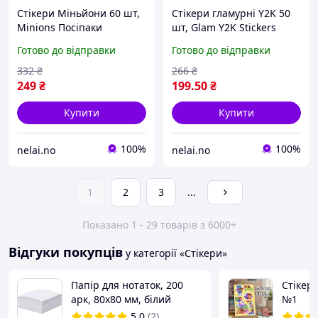
Стікери Міньйони 60 шт,
Стікери гламурні Y2K 50
Minions Посіпаки
шт, Glam Y2K Stickers
Готово до відправки
Готово до відправки
332
₴
266
₴
249
₴
199
.50
₴
Купити
Купити
100%
100%
nelai.no
nelai.no
1
2
3
...
Показано 1 - 29 товарів з 6000+
Відгуки покупців
у категорії «Стікери»
Папір для нотаток, 200
Стікерп
арк, 80х80 мм, білий
№1
5.0
(2)