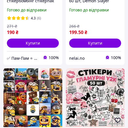
стікербомбінг стікерпак
60 шт, Demon Slayer
100 шт. (Бренди)
Готово до відправки
Готово до відправки
4.3
(6)
271
₴
266
₴
190
₴
199
.50
₴
Купити
Купити
100%
100%
✅ Пам-Пам ⭐ Магазин Подарунків
nelai.no