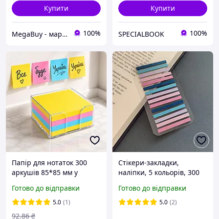
Купити
Купити
100%
100%
MegaBuy - маркет товарів для дому та рукоділля
SPECIALBOOK
Папір для нотаток 300
Стікери-закладки,
аркушів 85*85 мм у
наліпки, 5 кольорів, 300
пластиковому боксі
штук, пластикові стікери
Готово до відправки
Готово до відправки
кольоровий
закладки
5.0
(1)
5.0
(2)
92
.86
₴