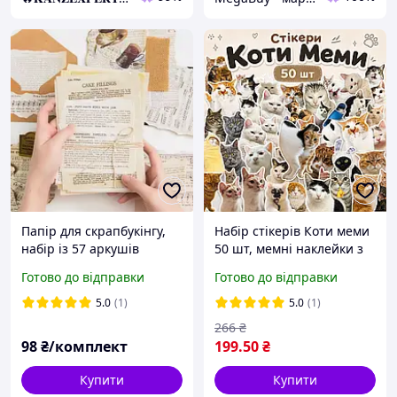
Папір для скрапбукінгу,
Набір стікерів Коти меми
набір із 57 аркушів
50 шт, мемні наклейки з
котиками
Готово до відправки
Готово до відправки
5.0
(1)
5.0
(1)
266
₴
98
₴/комплект
199
.50
₴
Купити
Купити