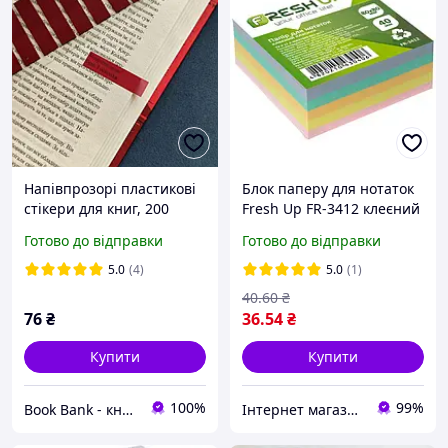
Напівпрозорі пластикові
Блок паперу для нотаток
стікери для книг, 200
Fresh Up FR-3412 клеєний
штук, однотонні стікери-
Класика 80×80 мм 400
Готово до відправки
Готово до відправки
закладки, стікери для
арк.
книг та блокнотів, липкі
5.0
(4)
5.0
(1)
закладки
40
.60
₴
76
₴
36
.54
₴
Купити
Купити
100%
99%
Book Bank - книги і канцтовари
Інтернет магазин ТерЛайн