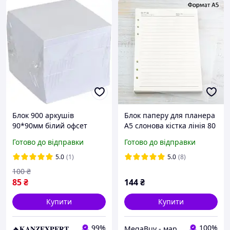
Блок 900 аркушів
Блок паперу для планера
90*90мм білий офсет
А5 слонова кістка лінія 80
"Коленкор" KNZ
аркушів BDP005
Готово до відправки
Готово до відправки
5.0
(1)
5.0
(8)
100
₴
85
₴
144
₴
Купити
Купити
99%
100%
🔥𝐊𝐀𝐍𝐙𝐄𝐗𝐏𝐄𝐑𝐓.com.ua🔥
MegaBuy - маркет товарів для дому та рукоділля