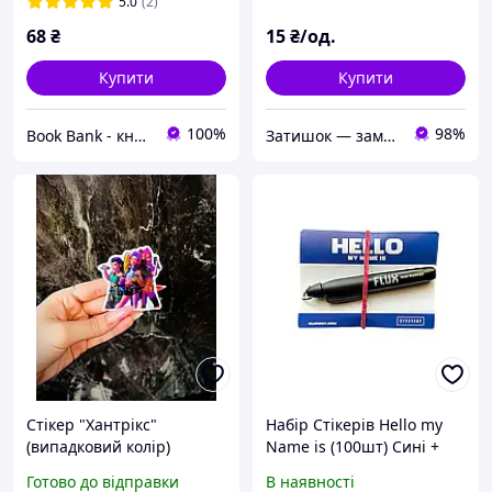
блокнотів, липкі закладки
5.0
(2)
68
₴
15
₴/од.
Купити
Купити
100%
98%
Book Bank - книги і канцтовари
Затишок — замов Добра мішок!
Стікер "Хантрікс"
Набір Стікерів Hello my
(випадковий колір)
Name is (100шт) Сині +
Маркер Flux
Готово до відправки
В наявності