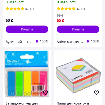
В наявності
В наявності
5.0
(1)
5.0
(1)
75
₴
60
₴
65
₴
Купити
Купити
100%
100%
Вуличний — коли ідеї виходять за межі
Аніме магазин Anikoneko
Закладка-стікер для
Папір для нотаток в