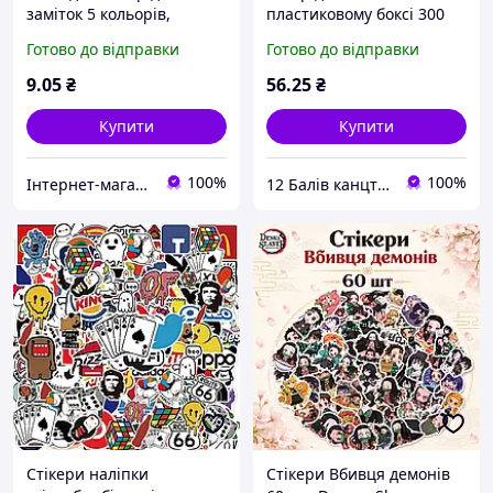
заміток 5 кольорів,
пластиковому боксі 300
прямокутні
кольорових аркушів, блок
Готово до відправки
Готово до відправки
85х85мм
9
.05
₴
56
.25
₴
Купити
Купити
100%
100%
Інтернет-магазин NikopoL - канцтовари для школи та офісу
12 Балів канцтовари оптом і в роздріб
Стікери наліпки
Стікери Вбивця демонів