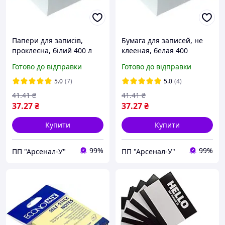
Папери для записів,
Бумага для записей, не
проклеєна, білий 400 л
клееная, белая 400
FreshUP
листов FreshUP
Готово до відправки
Готово до відправки
5.0
(7)
5.0
(4)
41
.41
₴
41
.41
₴
37
.27
₴
37
.27
₴
Купити
Купити
99%
99%
ПП "Арсенал-У"
ПП "Арсенал-У"