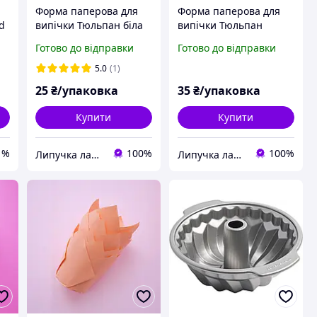
Форма паперова для
Форма паперова для
 d
випічки Тюльпан біла
випічки Тюльпан
50х55/80 мм, 10 шт
коричнева 50х55/80
Готово до відправки
Готово до відправки
мм, 10 шт
5.0
(1)
25
₴/упаковка
35
₴/упаковка
Купити
Купити
1%
100%
100%
Липучка лавка кондитера
Липучка лавка кондитера