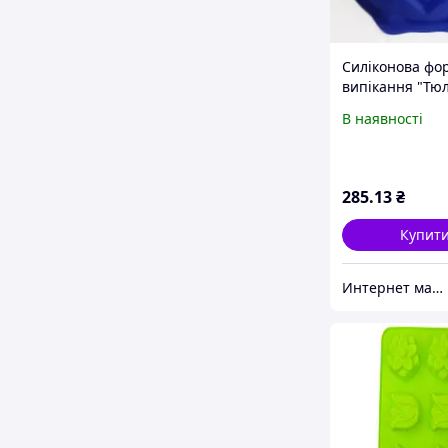
Силіконова фо
випікання "Тю
В наявності
285
.13
₴
Купит
Интернет магазин "ХозШоп"