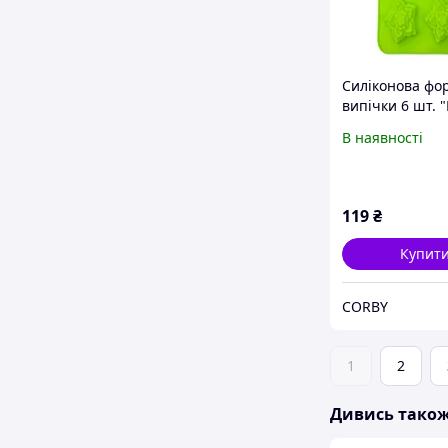
Силіконова фо
випічки 6 шт. 
ТЮЛЬПАНИ" 25
В наявності
Зелена
119
₴
Купит
CORBY
1
2
Дивись тако