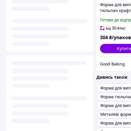
Форма для вип
тюльпан крафт
г/м2 160 шт/уп
Готово до відп
для мафінів, ка
зефірних квітів
30
від
₴
/міс
304
₴/упако
Купит
Good Baking
Дивись також
Форма тюльпа