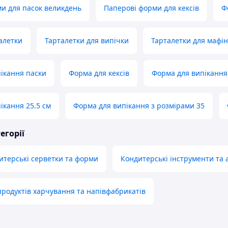
и для пасок великдень
Паперові форми для кексів
Ф
алетки
Тарталетки для випічки
Тарталетки для мафін
ікання паски
Форма для кексів
Форма для випікання
ікання 25.5 см
Форма для випікання з розмірами 35
егорії
итерські серветки та форми
Кондитерські інструменти та 
продуктів харчування та напівфабрикатів