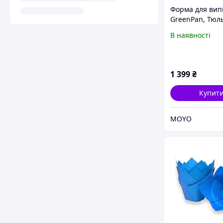
Форма для вип
GreenPan, Тюл
25,5 см (CC007
В наявності
1 399
₴
Купит
MOYO