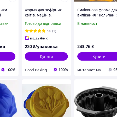
ічки
Форма для зефірних
Силіконова форма дл
і
квітів, мафінів,
випікання "Тюльпан і
ерова
капкейків «Тюльпан»
втулкою "
равки
Готово до відправки
В наявності
ртом»
фіолетовий 50 г/м2,
шт/уп. /
160шт/уп / Паперові
5.0
(1)
форми для випічки
22
від
₴
/міс
 виробів
вка
220
₴/упаковка
243
.76
₴
и
Купити
Купити
100%
100%
9
Good Baking
Интернет магазин "ХозШоп"