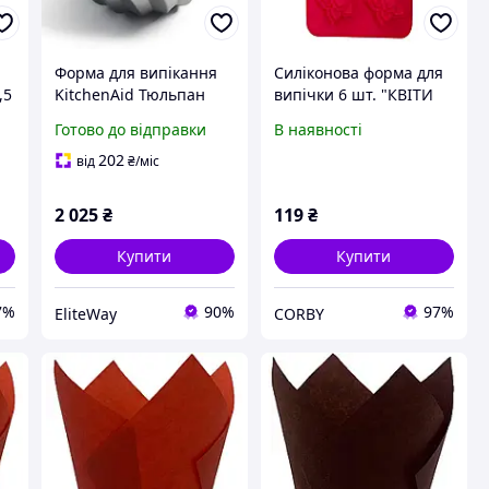
Форма для випікання
Силіконова форма для
,5
KitchenAid Тюльпан
випічки 6 шт. "КВІТИ
СС003297-001 24 см
ТЮЛЬПАНИ" 25.5х18 см
Готово до відправки
В наявності
-
Червона
202
від
₴
/міс
2 025
₴
119
₴
Купити
Купити
7%
90%
97%
EliteWay
CORBY