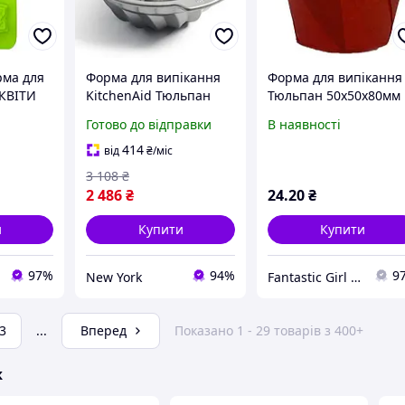
рма для
Форма для випікання
Форма для випікання
"КВІТИ
KitchenAid Тюльпан
Тюльпан 50х50х80мм
.5х18 см
СС003297-001 24 см
Червоний 10 шт.
Готово до відправки
В наявності
newyork
414
від
₴
/міс
3 108
₴
2 486
₴
24
.20
₴
и
Купити
Купити
97%
94%
9
New York
Fantastic Girl - Косметика для душі!
3
...
Вперед
Показано 1 - 29 товарів з 400+
ж