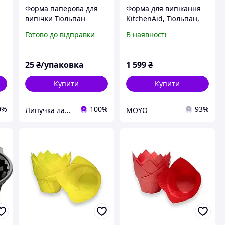
Форма паперова для
Форма для випікання
випічки Тюльпан
KitchenAid, Тюльпан,
персикова 50х55/80 мм,
24 см (CC003297-001)
Готово до відправки
В наявності
10 шт
25
₴/упаковка
1 599
₴
Купити
Купити
0%
100%
93%
Липучка лавка кондитера
MOYO