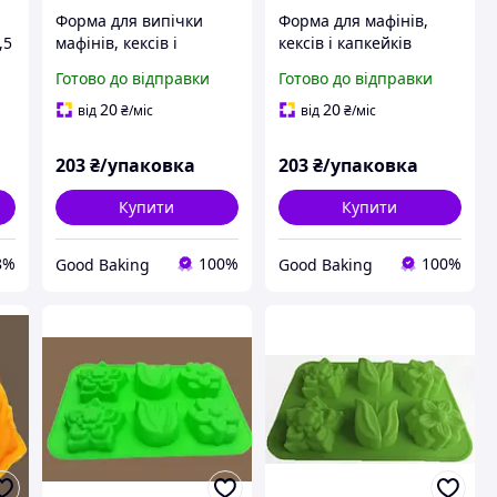
Форма для випічки
Форма для мафінів,
,5
мафінів, кексів і
кексів і капкейків
капкейків паперова
паперова «Тюльпан з
Готово до відправки
Готово до відправки
-
«Тюльпан з бортом»
бортом» червона 70г/
жовтий 70г/м² 100шт/
м² 100шт/уп. /
20
20
від
₴
/міс
від
₴
/міс
уп / Форми для
Кондитерські форми
кондитерських виробів
для випічки
203
₴/упаковка
203
₴/упаковка
Купити
Купити
8%
100%
100%
Good Baking
Good Baking