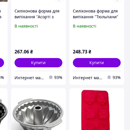
я
Силіконова форма для
Силіконова форма для
з
випікання "Асорті з
випікання "Тюльпани"
тюльпаном"
В наявності
В наявності
267
.06
₴
248
.73
₴
Купити
Купити
3%
93%
93%
Интернет магазин "ХозШоп"
Интернет магазин "ХозШоп"