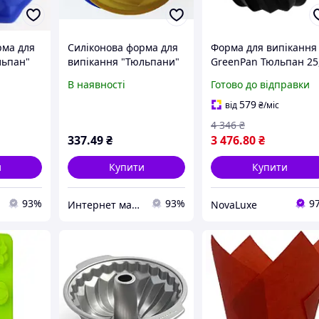
рма для
Силіконова форма для
Форма для випікання
льпан"
випікання "Тюльпани"
GreenPan Тюльпан 25
см з керамічним
В наявності
Готово до відправки
покриттям (CC007774
001)
579
від
₴
/міс
4 346
₴
337
.49
₴
3 476
.80
₴
и
Купити
Купити
93%
93%
9
Интернет магазин "ХозШоп"
NovaLuxe