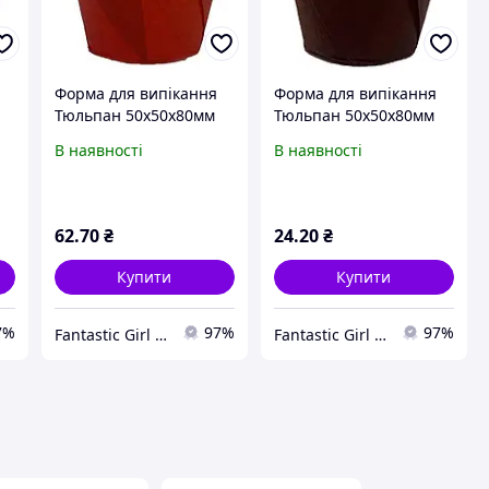
Форма для випікання
Форма для випікання
Тюльпан 50х50х80мм
Тюльпан 50х50х80мм
Червоний 30 шт.
Темно-коричневий 10
В наявності
В наявності
шт.
62
.70
₴
24
.20
₴
Купити
Купити
7%
97%
97%
Fantastic Girl - Косметика для душі!
Fantastic Girl - Косметика для душі!