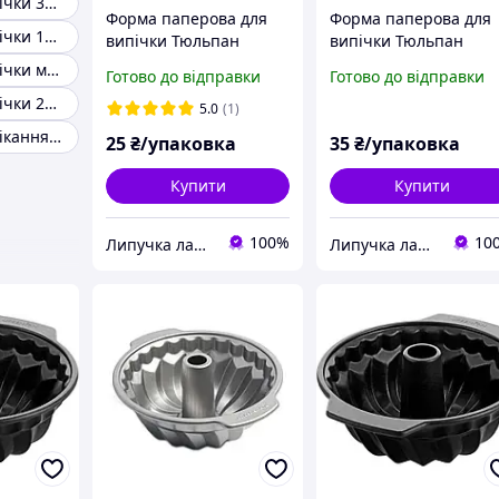
Форма для випічки 30 см
Форма паперова для
Форма паперова для
Форма для випічки 12 см
випічки Тюльпан
випічки Тюльпан
червона 50х55/80 мм,
карамельна 50х55/80
Форма для випічки маленька
Готово до відправки
Готово до відправки
10 шт
мм, 10 шт
Форма для випічки 21 см
5.0
(1)
Форма для випікання 18 см
25
₴/упаковка
35
₴/упаковка
Купити
Купити
100%
10
Липучка лавка кондитера
Липучка лавка кондитера