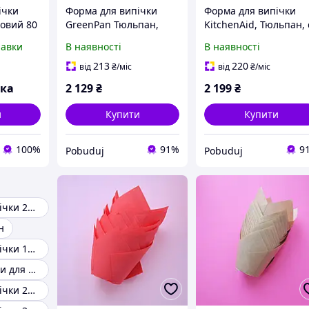
ічки
Форма для випічки
Форма для випічки
овий 80
GreenPan Тюльпан,
KitchenAid, Тюльпан,
 | Форми
25,5 см з керамічним
24см (CC003297-001)
равки
В наявності
В наявності
пкейків,
покриттям (CC007774-
001)
213
220
від
₴
/міс
від
₴
/міс
вка
2 129
₴
2 199
₴
и
Купити
Купити
100%
91%
9
Pobuduj
Pobuduj
Форма для випічки 24 см
н
Форма для випічки 16 см
Металеві форми для випічки
Форма для випічки 28 см