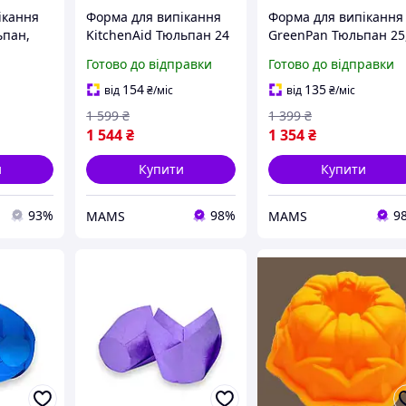
ікання
Форма для випікання
Форма для випікання
ьпан,
KitchenAid Тюльпан 24
GreenPan Тюльпан 25
774-001)
см (CC003297-001)
см з керамічним
Готово до відправки
Готово до відправки
(a624810)
покриттям (CC007774
001) (g624814)
154
135
від
₴
/міс
від
₴
/міс
1 599
₴
1 399
₴
1 544
₴
1 354
₴
и
Купити
Купити
93%
98%
9
MAMS
MAMS