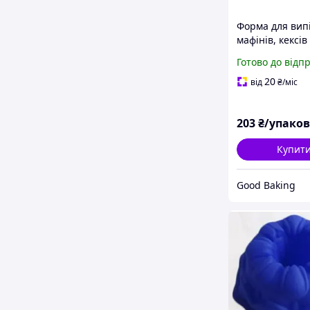
Форма для вип
мафінів, кексів 
капкейків пап
Готово до відп
«Тюльпан з бо
синя 70г/м² 100
20
від
₴
/міс
Форми для
кондитерських
203
₴/упако
Купит
Good Baking