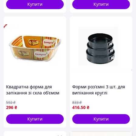
Купити
Купити
Квадратна форма для
Форми роз'ємні 3 шт. для
запікання зі скла об'ємом
випікання круглі
1,5 літра 6311 від бренда
антипригарні з алюмінію
592
₴
833
₴
SEMPRE
діаметром 18 20 22 см
296
₴
416
.50
₴
Купити
Купити