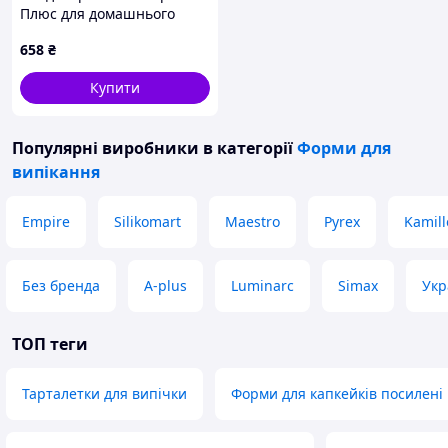
Плюс для домашнього
печива та коржів
658
₴
2246PC01C5
Купити
Популярні виробники
в категорії
Форми для
випікання
Empire
Silikomart
Maestro
Pyrex
Kamill
Без бренда
A-plus
Luminarc
Simax
Укр
ТОП теги
Тарталетки для випічки
Форми для капкейків посилені