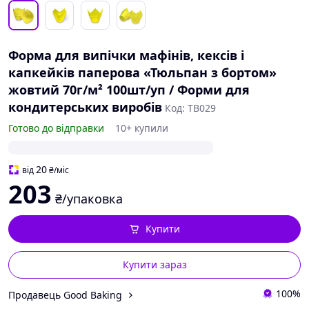
Форма для випічки мафінів, кексів і
капкейків паперова «Тюльпан з бортом»
жовтий 70г/м² 100шт/уп / Форми для
кондитерських виробів
Код: TB029
Готово до відправки
10+ купили
20
від
₴
/міс
203
₴/упаковка
Купити
Купити зараз
100%
Продавець Good Baking