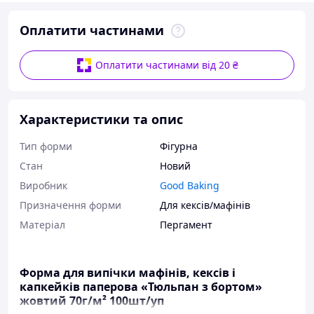
Оплатити частинами
Оплатити частинами від 20 ₴
Характеристики та опис
Тип форми
Фігурна
Стан
Новий
Виробник
Good Baking
Призначення форми
Для кексів/мафінів
Матеріал
Пергамент
Форма для випічки мафінів, кексів і
капкейків паперова «Тюльпан з бортом»
жовтий 70г/м² 100шт/уп