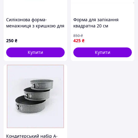
Силіконова форма-
Форма для запікання
менажниця з кришкою для
квадратна 20 см
порційного
жароміцна для
850
₴
заморожування дитячого
універсального
250
₴
425
₴
харчування Блакитний
використання в духовці
Купити
Купити
Кондитерський набір А-