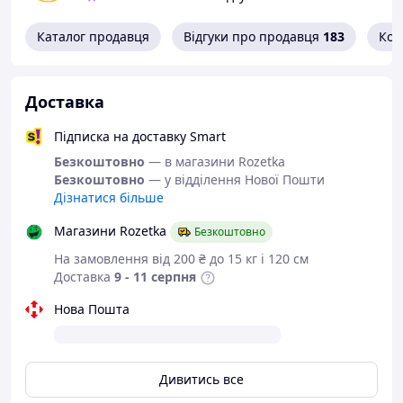
Може використовуватися як форма для кексів,
форма для зефіру, або інших порційних десертів.
Каталог продавця
Відгуки про продавця
183
Кон
Високі краї забезпечують рівномірне підняття
тіста, що робить форму універсальною для будь-
якої випічки.
Доставка
Ідеально підходить для випікання та одночасно
Підписка на доставку Smart
виступає як форма для випічки та декоративна
упаковка для подачі.
Безкоштовно
— в магазини Rozetka
Безкоштовно
— у відділення Нової Пошти
Дізнатися більше
Магазини Rozetka
Безкоштовно
На замовлення від 200 ₴ до 15 кг і 120 см
Доставка
9 - 11 серпня
Нова Пошта
Дивитись все
Часті запитання: