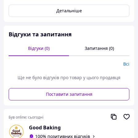
Форма для випічки тюльпан — це універсальне та
Детальніше
стильне рішення для приготування різноманітних
десертів. Ідеально підходить для випічки мафінів,
кексів та капкейків, надаючи вашим солодощам
естетичного вигляду завдяки своєму пелюстковому
Відгуки та запитання
дизайну.
Відгуки (0)
Запитання (0)
Всі
Ще не було відгуків про товар у цього продавця
Поставити запитання
Особливості:
Був online:
сьогодні
Good Baking
Паперова форма виготовлена з жаростійкого
пергаменту, що не потребує змащування жиром.
100% позитивних відгуків