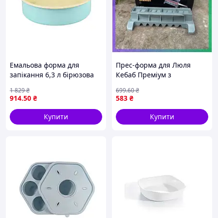
Емальова форма для
Прес-форма для Люля
запікання 6,3 л бірюзова
Кебаб Преміум з
для м'яса риби овочів
нержавіючої сталі для
1 829
₴
699
.60
₴
випічки та десертів
приготування м'ясних
914
.50
₴
583
₴
страв на грилі SKU_2184-03
Купити
Купити