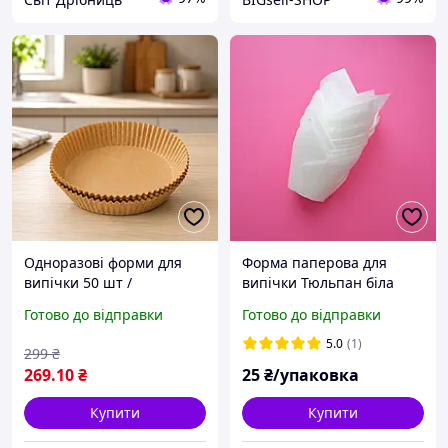
Одноразові форми для
Форма паперова для
випічки 50 шт /
випічки Тюльпан біла
Пергамент круглі форми
50х55/80 мм, 10 шт
Готово до відправки
Готово до відправки
200*45 / Паперові
вкладиші для
5.0
(1)
299
₴
аерофритюрниці
269
.10
₴
25
₴/упаковка
Купити
Купити