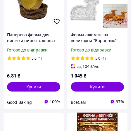
Паперова форма для
Форма алюмінієва
випічки пирогів, кішів і
великодня "Баранчик"
тартів (діаметр дна 110
для випічки святкового
Готово до відправки
Готово до відправки
мм, висота 30 мм) темно-
цільного кексу баранчика
коричнева + золото
18х14.5х8 см
5.0
(1)
5.0
(1)
104
від
₴
/міс
6
.81
₴
1 045
₴
Купити
Купити
100%
97%
Good Baking
ВсеСам