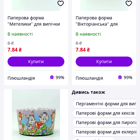
Паперова форма
Паперова форма
"Метелики" для випічки
"Вікторіанська" для
паски 130Х85 мм
випічки паски 130Х85 мм
В наявності
В наявності
00053130-2
00053130-3
8
₴
8
₴
7
.84
₴
7
.84
₴
Купити
Купити
99%
99%
Плюшландія
Плюшландія
Дивись також
Пергаментні форми для випі
Паперові форми для кексів
Паперові форми для пирогів
Паперові форми для еклерів