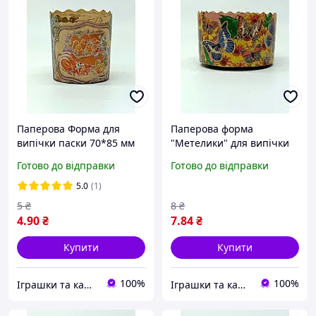
Паперова Форма для
Паперова форма
випічки паски 70*85 мм
"Метелики" для випічки
00053330-1
паски 130Х85 мм
Готово до відправки
Готово до відправки
00053130-2
5.0
(1)
5
₴
8
₴
4
.90
₴
7
.84
₴
Купити
Купити
100%
100%
Іграшки та канцтовари "Плюшево"
Іграшки та канцтовари "Плюшево"