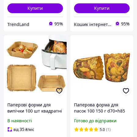
Купити
Купити
95%
95%
TrendLand
Кошик інтернет магазин
Паперові форми для
Паперова форма для
випічки 100 шт квадратні
пасок 100 150 г d70×h85
антипригарні 20х20 см
Вікторіанські, 50 шт/
В наявності
Готово до відправки
упаковка, для випічки
35
від
₴
/міс
5.0
(1)