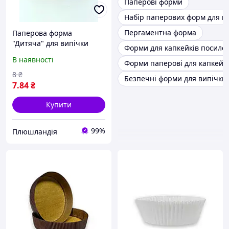
Паперові форми
Набір паперових форм для в
Пергаментна форма
Паперова форма
"Дитяча" для випічки
Форми для капкейків посилен
паски 130Х85 мм
В наявності
Форми паперові для капкейк
00053130-5
8
₴
Безпечні форми для випічки
7
.84
₴
Купити
99%
Плюшландія