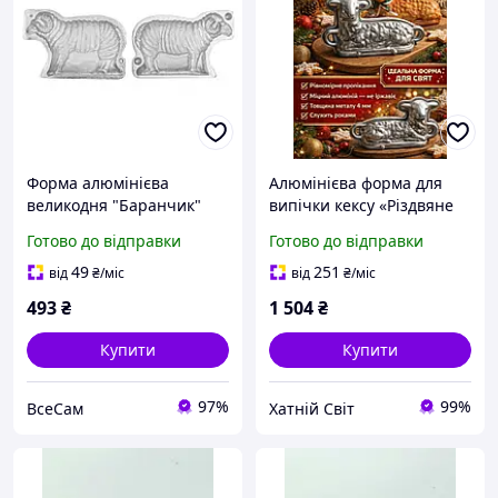
Форма алюмінієва
Алюмінієва форма для
великодня "Баранчик"
випічки кексу «Різдвяне
для випічки святкового
ягня агнець баранчик»
Готово до відправки
Готово до відправки
цільного кексу баранчика
святкова 3D форма
13х8.5х5.5 см
49
251
від
₴
/міс
від
₴
/міс
493
₴
1 504
₴
Купити
Купити
97%
99%
ВсеСам
Хатній Світ