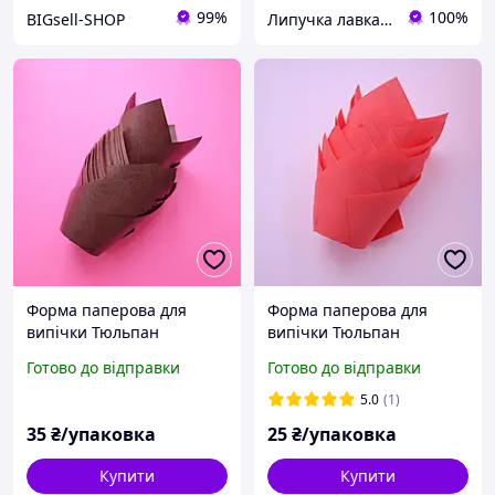
99%
100%
BIGsell-SHOP
Липучка лавка кондитера
Форма паперова для
Форма паперова для
випічки Тюльпан
випічки Тюльпан
коричнева 50х55/80 мм,
червона 50х55/80 мм, 10
Готово до відправки
Готово до відправки
10 шт
шт
5.0
(1)
35
₴/упаковка
25
₴/упаковка
Купити
Купити