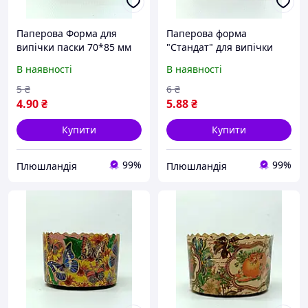
Паперова Форма для
Паперова форма
випічки паски 70*85 мм
"Стандат" для випічки
00053330-1
паски 90Х85 мм 00053332-
В наявності
В наявності
1
5
₴
6
₴
4
.90
₴
5
.88
₴
Купити
Купити
99%
99%
Плюшландія
Плюшландія