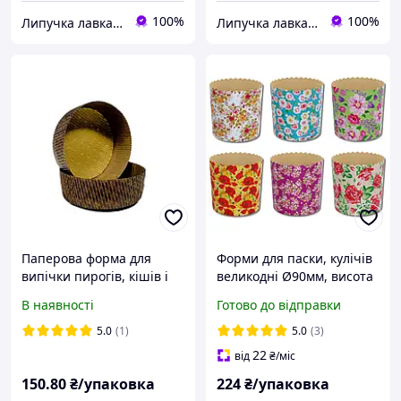
100%
100%
Липучка лавка кондитера
Липучка лавка кондитера
Паперова форма для
Форми для паски, кулічів
випічки пирогів, кішів і
великодні Ø90мм, висота
тартів (діаметр дна 110
85мм / Форма для випічки
В наявності
Готово до відправки
мм, висота 30 мм) темно-
пасок паперова з квітами
коричнева + золото 17
одноразова 50 шт/уп
5.0
(1)
5.0
(3)
шт/уп
22
від
₴
/міс
150
.80
₴/упаковка
224
₴/упаковка