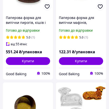
Паперова форма для
Паперова форма для
випічки пирогів, кішів і
випічки мафінів,
тартів (діаметр дна 170
капкейків, кексів, білого
Готово до відправки
Готово до відправки
мм, висота 30 мм) темно-
кольору, 500шт/уп,
коричнева 40 шт/уп
d60×25
5.0
(1)
5.0
(1)
55
від
₴
/міс
551
.24
₴/упаковка
122
.31
₴/упаковка
Купити
Купити
100%
100%
Good Baking
Good Baking