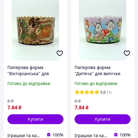
Паперова форма
Паперова форма
"Вікторіанська" для
"Дитяча" для випічки
випічки паски 130Х85 мм
паски 130Х85 мм
Готово до відправки
Готово до відправки
00053130-3
00053130-5
5.0
(1)
8
₴
8
₴
7
.84
₴
7
.84
₴
Купити
Купити
100%
100%
Іграшки та канцтовари "Плюшево"
Іграшки та канцтовари "Плюшево"