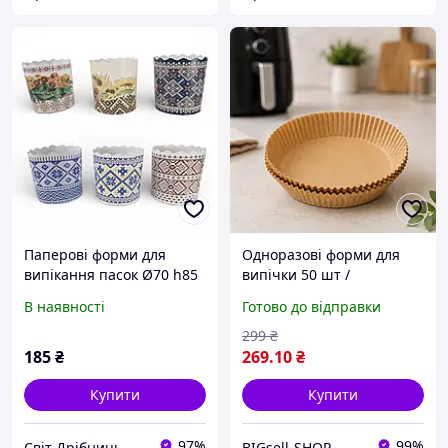
Паперові форми для
Одноразові форми для
випікання пасок Ø70 h85
випічки 50 шт /
Вишиванка святкові
Пергамент круглі форми
В наявності
Готово до відправки
форми з Українським
160*45 / Паперові
орнаментом, 6 видів уп.
вкладиші для
299
₴
50 штук 150 грам
аерофритюрниці
185
₴
269
.10
₴
Купити
Купити
97%
99%
Світ Дрібниць
BIGsell-SHOP