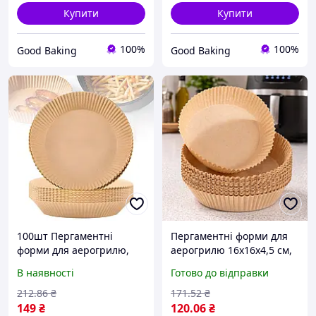
Купити
Купити
100%
100%
Good Baking
Good Baking
100шт Пергаментні
Пергаментні форми для
форми для аерогрилю,
аерогрилю 16х16х4,5 см,
16х16х4,5см / Паперові
100 шт, коричневі /
В наявності
Готово до відправки
форми для мультипечі /
Форми для мультипечі /
Форми для випічки
Паперові форми для
212
.86
₴
171
.52
₴
випічки
149
₴
120
.06
₴