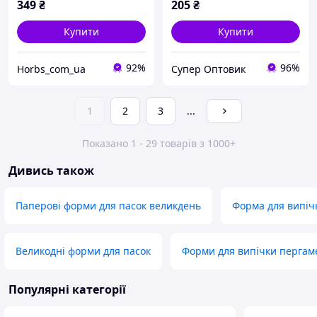
349
₴
205
₴
Купити
Купити
92%
96%
Horbs_com_ua
Супер Оптовик
1
2
3
...
Показано 1 - 29 товарів з 1000+
Дивись також
Паперові форми для пасок великдень
Форма для випіч
Великодні форми для пасок
Форми для випічки пергам
Популярні категорії