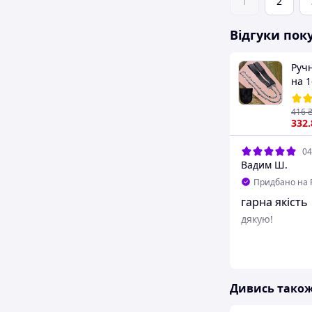
1
2
Відгуки пок
Руч
на 1
Чор
416
332
04
Вадим Ш.
Придбано на 
гарна якість
дякую!
Дивись тако