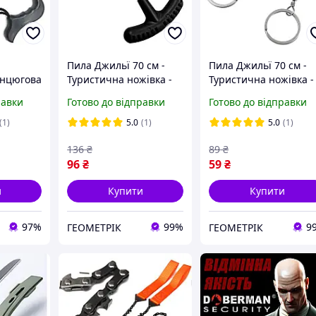
Пила Джильї 70 см -
Пила Джильї 70 см -
анцюгова
Туристична ножівка -
Туристична ножівка -
жу!
Похідна пила-струна
Похідна пила-струна
равки
Готово до відправки
Готово до відправки
для виживання - black
для виживання - ring
(1)
5.0
(1)
5.0
(1)
136
₴
89
₴
96
₴
59
₴
и
Купити
Купити
97%
99%
9
ГЕОМЕТРІК
ГЕОМЕТРІК