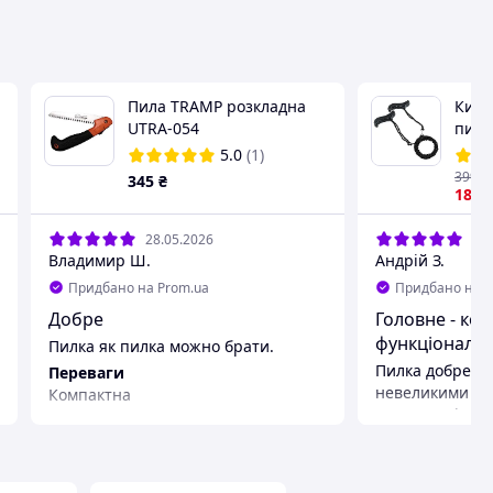
Пила TRAMP розкладна
Кише
UTRA-054
пила
5.0
(1)
399
₴
345
₴
180
28.05.2026
13.
Владимир Ш.
Андрій З.
Придбано на Prom.ua
Придбано на P
Добре
Головне - ком
функціонал.
Пилка як пилка можно брати.
Пилка добре сп
Переваги
невеликими (до 
Компактна
деревами і гілл
професійний ін
туристичний.
Переваги