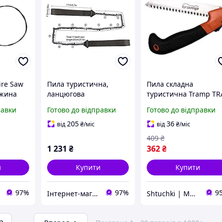
ire Saw
Пила туристична,
Пила складна
вжина
ланцюгова
туристична Tramp TR
га 30 г,
054, 40 см. (SH003342)
равки
Готово до відправки
Готово до відправки
гумова
205
36
від
₴
/міс
від
₴
/міс
409
₴
1 231
₴
362
₴
и
Купити
Купити
97%
97%
9
Інтернет-магазин Co-Di
Shtuchki | Магазин корисних штучок