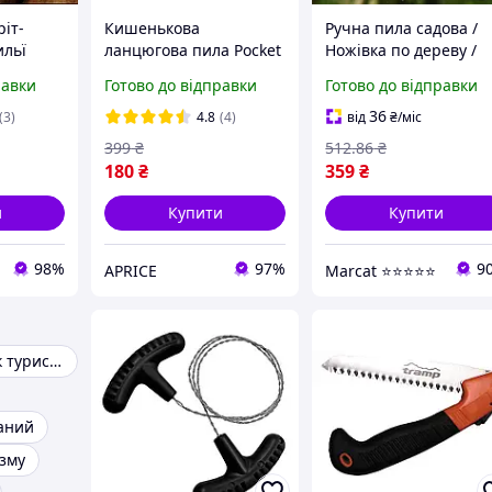
іт-
Кишенькова
Ручна пила садова /
ильї
ланцюгова пила Pocket
Ножівка по дереву /
Saw
Пила ручна по дереву
равки
Готово до відправки
Готово до відправки
Ножівка садова
36
(3)
4.8
(4)
від
₴
/міс
399
₴
512
.86
₴
180
₴
359
₴
и
Купити
Купити
98%
97%
9
APRICE
Marcat ⭐⭐⭐⭐⭐
Газова пальник туристична
аний
изму