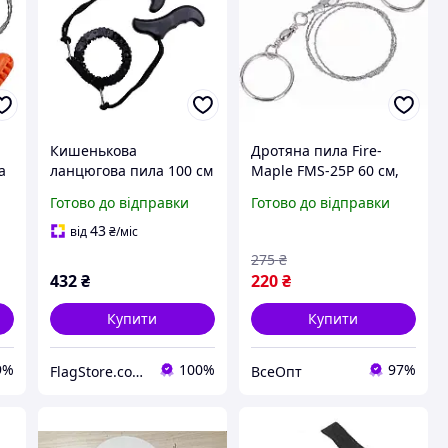
Кишенькова
Дротяна пила Fire-
а
ланцюгова пила 100 см
Maple FMS-25P 60 см,
ручна портативна
вага 20 г, струнна, для
Готово до відправки
Готово до відправки
туристична пила по
туристів та виживання
дереву, похідна пилка
43
від
₴
/міс
для походів,
275
₴
виживання
432
₴
220
₴
Купити
Купити
9%
100%
97%
FlagStore.com.ua
ВсеОпт