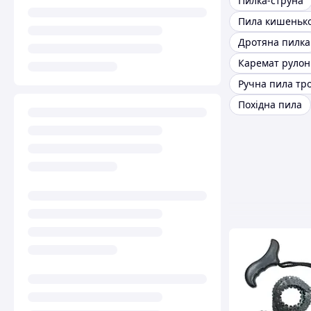
Пилка-струна
Пила кишеньк
Дротяна пилка
Каремат руло
Ручна пила тр
Похідна пила