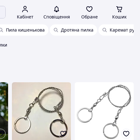
Кабінет
Сповіщення
Обране
Кошик
Пила кишенькова
Дротяна пилка
Каремат рул
лки