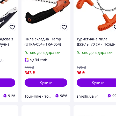
адова з
Пила складна Tramp
Туристична пила
Ручна
(UTRA-054) (TRA-054)
Джильї 70 см - Похідн
/
пила-струна для
Готово до відправки
Готово до відправки
ла по
виживання -
ка
Компактна ножівка -
34
(1)
від
₴
/міс
red
444
₴
136
₴
343
₴
96
₴
и
Купити
Купити
91%
98%
9
Tour-Hike - товари для туризму та активного відпочинку
zhi-shi.ua ✅