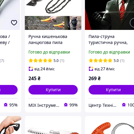
ова /
Ручна кишенькова
Пила-струна
еву /
ланцюгова пила
туристична ручна,
дереву /
кишенькова цепна
Готово до відправки
Готово до відправки
а
пила удавка Doberma
Security SE15
(7)
5.0
(1)
5.0
(1)
24
27
від
₴
/міс
від
₴
/міс
245
₴
269
₴
и
Купити
Купити
95%
99%
10
MIX Інструмент
Центр Технічної Безпеки