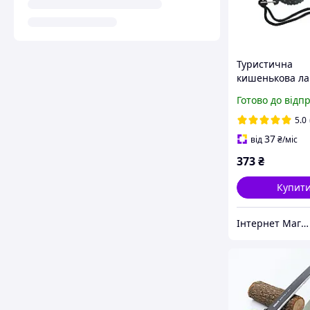
Туристична
кишенькова л
пила Хіт прода
Готово до відп
5.0
37
від
₴
/міс
373
₴
Купит
Інтернет Магазин "Електронік"