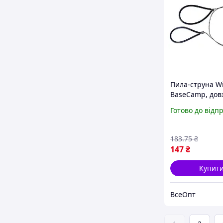
Пила-струна W
BaseCamp, до
леза 760 мм, ва
Готово до відп
сталеве лезо, 
ручка
183
.75
₴
147
₴
Купит
ВсеОпт