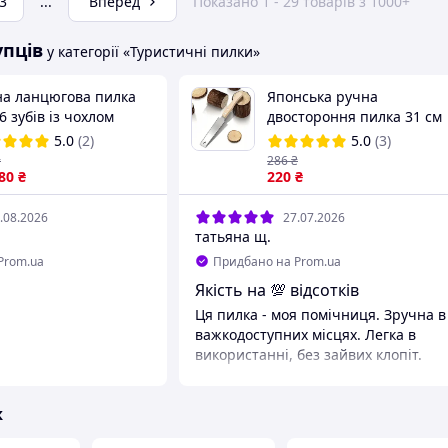
3
...
Вперед
Показано 1 - 29 товарів з 1000+
упців
у категорії «Туристичні пилки»
на ланцюгова пилка
Японська ручна
6 зубів із чохлом
двостороння пилка 31 см
ний Хіт продажу!
JP-31
5.0
(2)
5.0
(3)
₴
286
₴
.80
₴
220
₴
.08.2026
27.07.2026
татьяна щ.
Prom.ua
Придбано на Prom.ua
Якість на 💯 відсотків
Ця пилка - моя помічниця. Зручна в
важкодоступних місцях. Легка в
використанні, без зайвих клопіт.
ж