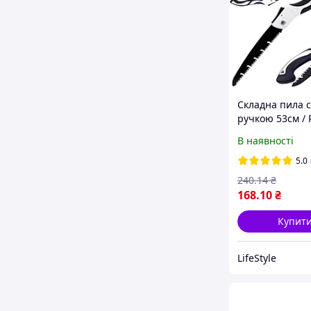
Складна пила с
ручкою 53см / 
пилка для саду 
В наявності
Туристична пи
дереву / Ножів
5.0
садова
240
.14
₴
168
.10
₴
Купит
LifeStyle