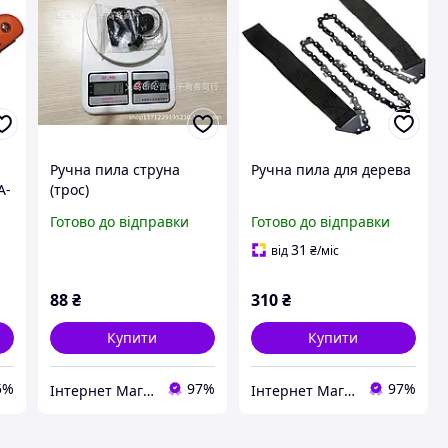
Ручна пила струна
Ручна пила для дерева
A-
(трос)
Готово до відправки
Готово до відправки
31
від
₴
/міс
88
₴
310
₴
Купити
Купити
5%
97%
97%
Інтернет Магазин "Електронік"
Інтернет Магазин "Електронік"