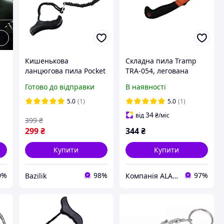
Кишенькова
Складна пила Tramp
ланцюгова пила Pocket
TRA-054, легована
Saw універсальна
сталь, для походів та
Готово до відправки
В наявності
n
побутова
кемпінгу 40 см
5.0
(1)
5.0
(1)
34
від
₴
/міс
399
₴
299
₴
344
₴
Купити
Купити
0%
98%
97%
Bazilik
Компанія ALANTUR