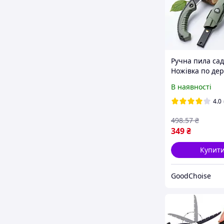
Ручна пила сад
Ножівка по дер
Пила ручна по 
В наявності
Ножівка садов
4.0
498
.57
₴
349
₴
Купит
GoodChoise