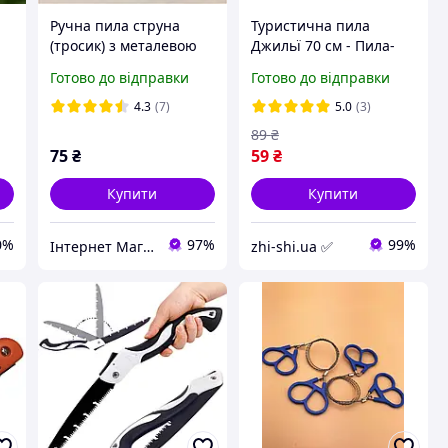
Ручна пила струна
Туристична пила
(тросик) з металевою
Джильї 70 см - Пила-
 /
ручкою
струна для кемпінгу та
Готово до відправки
Готово до відправки
виживання -
Компактна ножівка -
4.3
(7)
5.0
(3)
rings
89
₴
75
₴
59
₴
Купити
Купити
0%
97%
99%
Інтернет Магазин "Електронік"
zhi-shi.ua ✅