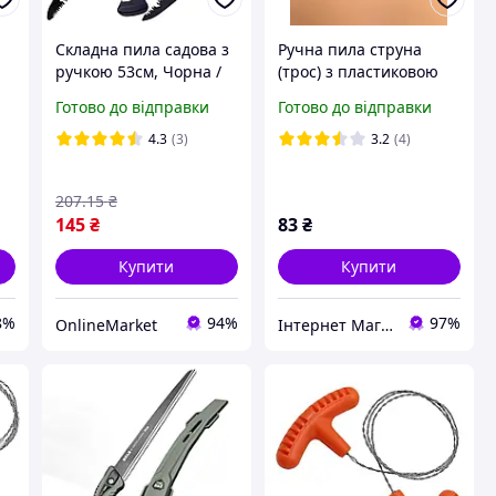
Складна пила садова з
Ручна пила струна
ручкою 53см, Чорна /
(трос) з пластиковою
Ручна пилка для саду /
ручкою
Готово до відправки
Готово до відправки
Туристична пила по
дереву / Ножівка
4.3
(3)
3.2
(4)
садова
207
.15
₴
145
₴
83
₴
Купити
Купити
8%
94%
97%
OnlineMarket
Інтернет Магазин "Електронік"