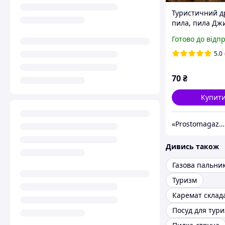
Туристичний др
пила, пила Дж
Готово до відп
5.0
70
₴
Купит
«Prostomagazin»
Дивись також
Туризм
Каремат склад
Посуд для тур