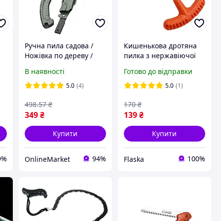
Ручна пила садова /
Кишенькова дротяна
Ножівка по дереву /
пилка з нержавіючої
Пила ручна по дереву /
сталі, туристична, 73
В наявності
Готово до відправки
s
Ножівка садова
см
5.0
(4)
5.0
(1)
498
.57
₴
170
₴
349
₴
139
₴
Купити
Купити
9%
94%
100%
OnlineMarket
Flaska