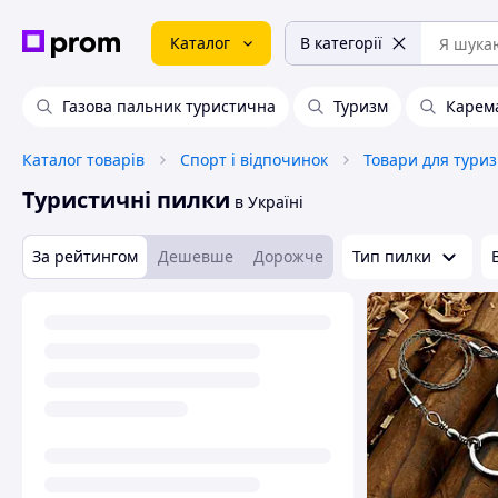
Каталог
В категорії
Газова пальник туристична
Туризм
Карем
Каталог товарів
Спорт і відпочинок
Товари для тури
Туристичні пилки
в Україні
За рейтингом
Дешевше
Дорожче
Тип пилки