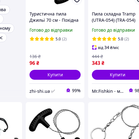
ова
Туристична пила
Пила складна Tramp
Джильї 70 см - Похідна
(UTRA-054) (TRA-054)
пила-струна для
нному
Готово до відправки
Готово до відправки
виживання -
ос
Компактна ножівка -
5.0
(2)
5.0
(2)
black
34
від
₴
/міс
136
₴
444
₴
96
₴
343
₴
Купити
Купити
99%
9
zhi-shi.ua ✅
Mr.Fishkin - магазин мобільних аксесуарів