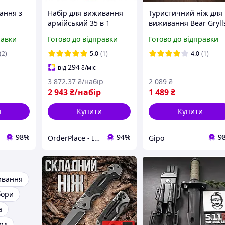
ання з
Набір для виживання
Туристичний ніж для
армійський 35 в 1
виживання Bear Gryll
Тактичний комплект з
з комплектом для
равки
Готово до відправки
Готово до відправки
інструментами SOS у
розпалу вогню /
сумці MOLLE
фіксований ніж 25 см
(2)
5.0
(1)
4.0
(1)
чохлом та точилом, G
294
від
₴
/міс
3 872
.37
₴/набір
2 089
₴
2 943
₴/набір
1 489
₴
и
Купити
Купити
98%
94%
9
OrderPlace - Інтернет-магазин товарів для дому
Gipo
ивання
бори
а
рд