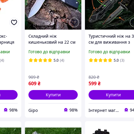
окс-
Складний ніж
Туристичний ніж на 
арниця
кишеньковий на 22 см
см для виживання з
окс
для щоденного носіння
кресалом та компасом
равки
Готово до відправки
Готово до відправки
EDC / міцний ножик з
ніж фіксований у чохл
кліпсою на пояс,
для походів та
(4)
5.0
(4)
5.0
(3)
АК-180
кемпінгу, 2528
909
₴
820
₴
609
₴
599
₴
и
Купити
Купити
98%
98%
9
Gipo
Інтернет магазин Slando