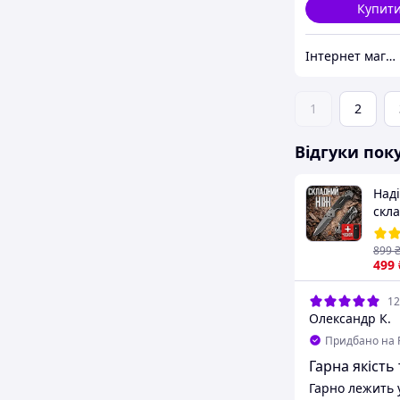
Купит
Інтернет магазин Slando
1
2
Відгуки пок
Над
скл
стро
Скл
899
под
499
з ч
12
Олександр К.
Придбано на 
Гарна якість 
Гарно лежить у