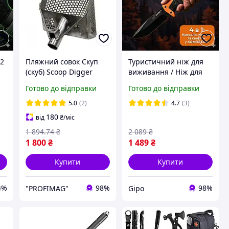
32
Пляжний совок Скуп
Туристичний ніж для
(скуб) Scoop Digger
виживання / Ніж для
 /
Digger 200х290 мм для
походів з фіксованим
Готово до відправки
Готово до відправки
і
пошуку
клинком, кресалом для
розпалу вогню,
5.0
(2)
4.7
(3)
точилкою та свистком
180
від
₴
/міс
1 894
.74
₴
2 089
₴
1 800
₴
1 489
₴
Купити
Купити
4%
98%
98%
"PROFIMAG"
Gipo