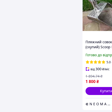
Пляжний совок
(скупий) Scoop
Digger товщин
Готово до відп
товщина 1.5 мм
9мм розмір 20
5.0
300
від
₴
/міс
1 894
.74
₴
1 800
₴
Купит
⋐ N E O M A G ⋑