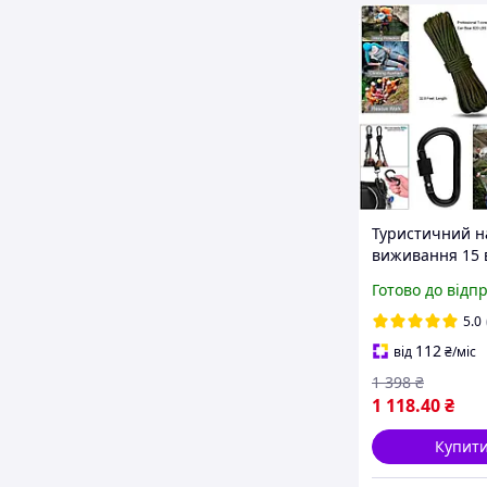
Туристичний н
виживання 15 
Готово до відп
5.0
112
від
₴
/міс
1 398
₴
1 118
.40
₴
Купит