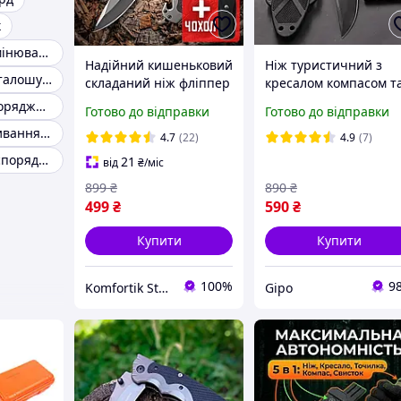
к
Кішка для розмінювання
Надійний кишеньковий
Ніж туристичний з
Лопати для металошукачів
складаний ніж фліппер
кресалом компасом т
з стропорізом та
точилом з пластиков
Туристичне спорядження
Готово до відправки
Готово до відправки
склобоєм Складний ніж
чохлом / Надійний ні
Набір для виживання в лісі
для походу подорожі в
для походів та
4.7
(22)
4.9
(7)
машину 23 см з чохлом
виживання на 32см,
Альпіністське спорядження
21
від
₴
/міс
GP81
899
₴
890
₴
499
₴
590
₴
Купити
Купити
100%
9
Komfortik Store
Gipo