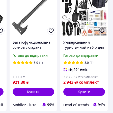
Багатофункціональна
Універсальний
я
сокира складана
туристичний набір для
YUANTOOSE F8 похідна
виживання 35 в 1 у
Готово до відправки
Готово до відправки
з насадками 2 шт.
водонепроникній сумці
комплект кемпінг-
5.0
(1)
5.0
(1)
аксесуарів
294
від
₴
/міс
1 110
₴
3 872
.37
₴/комплект
921
.30
₴
2 943
₴/комплект
Купити
Купити
8%
99%
94%
Mobiloz - інтернет-магазин Мобілоз
Head of Trends