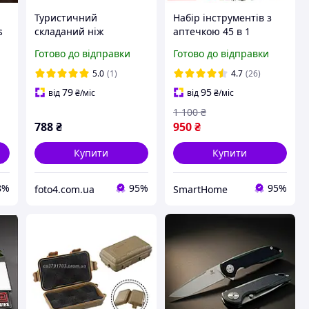
Туристичний
Набір інструментів з
s
складаний ніж
аптечкою 45 в 1
Browning DA319,
Servival мультитул
Готово до відправки
Готово до відправки
кишеньковий
 з
напівавтоматичний
5.0
(1)
4.7
(26)
p
ніж із фліпером,
79
95
від
₴
/міс
від
₴
/міс
склобоєм та
1 100
₴
стропорізом
788
₴
950
₴
Купити
Купити
8%
95%
95%
foto4.com.ua
SmartHome