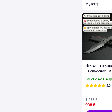
MyTorg
Ніж для вижив
паракордом та
компасом на 31
Готово до відп
Туристичний н
походів з чохл
5.0
міцний, фіксо
1 288
₴
938
₴