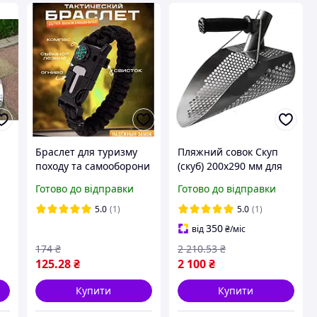
Браслет для туризму
Пляжний совок Скуп
походу та самооборони
(скуб) 200х290 мм для
пошуку, товщина 1,5мм
Готово до відправки
Готово до відправки
мм
+ посилена
прогумована ручка
5.0
(1)
5.0
(1)
350
від
₴
/міс
174
₴
2 210
.53
₴
125
.28
₴
2 100
₴
Купити
Купити