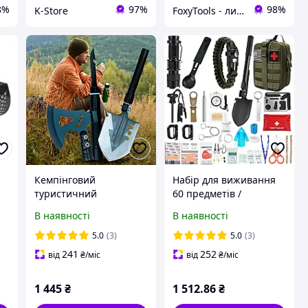
8%
97%
98%
K-Store
FoxyTools - лисичка без інструменту не лишить!
Кемпінговий
Набір для виживання
туристичний
60 предметів /
а
багатофункціональний
Туристичний набір
В наявності
В наявності
набір інструментів 7 в
інструментів /
1 у кейсі 1853 (JS)
Тактичний підсумок-
5.0
(3)
5.0
(3)
аптечка
241
252
від
₴
/міс
від
₴
/міс
1 445
₴
1 512
.86
₴