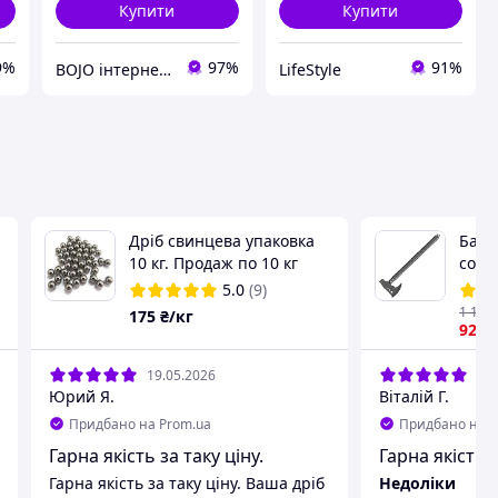
Купити
Купити
9%
97%
91%
BOJO інтернет-магазин
LifeStyle
Дріб свинцева упаковка
Бага
10 кг. Продаж по 10 кг
соки
YUAN
5.0
(9)
наса
1 110
175
₴/кг
921
.
19.05.2026
09.
Юрий Я.
Віталій Г.
Придбано на Prom.ua
Придбано на P
Гарна якість за таку ціну.
Гарна якість
Гарна якість за таку ціну. Ваша дріб
Недоліки