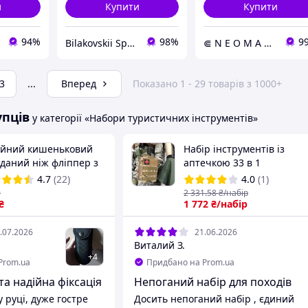
и
Купити
Купити
94%
98%
9
Bilakovskii Space
⋐ N E O M A G ⋑
3
...
Вперед
Показано 1 - 29 товарів з 1000+
упців
у категорії «Набори туристичних інструментів»
ійний кишеньковий
Набір інструментів із
аданий ніж фліппер з
аптечкою 33 в 1
порізом та склобоєм
туристичний комплект
4.7
(22)
4.0
(1)
адний ніж для походу
SOS для виживання,
₴
2 331
.58
₴/набір
орожі в машину 23 см
₴
багатофункціональний
1 772
₴/набір
охлом
набір мисливця рибалка
.07.2026
21.06.2026
Виталий З.
+
4
Prom.ua
Придбано на Prom.ua
та надійна фіксація
Непоганий набір для походів
 руці, дуже гостре
Досить непоганий набір , єдиний