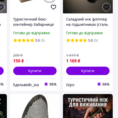
Туристичний бокс-
Складний ніж фліппер
а
контейнер Хабарниця
на підшипниках (сталь
им
SOS бокс EDC бокс (хакі)
D2) 21 см /
Готово до відправки
Готово до відправки
ж
(1713)
Кишеньковий ніж
розкладний EDC для
5.0
(5)
5.0
(5)
щоденного носіння, GT-
52
200
₴
1 619
₴
150
₴
1 169
₴
Купити
Купити
8%
98%
98%
Едельвейс_юа
Gipo