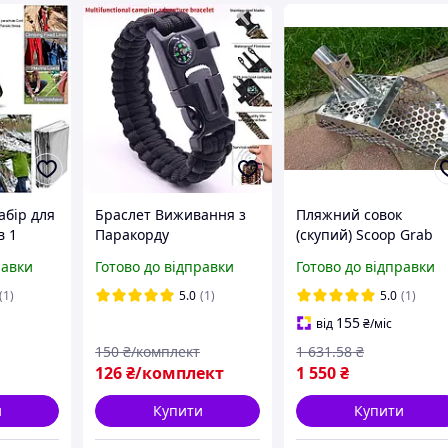
абір для
Браслет Виживання з
Пляжний совок
в 1
Паракорду
(скупий) Scoop Grab
туристичний з ножем
товщина 1.5 мм отвір
равки
Готово до відправки
Готово до відправки
9мм размер130×250 
(1)
5.0
(1)
5.0
(1)
155
від
₴
/міс
150
₴/комплект
1 631
.58
₴
126
₴/комплект
1 550
₴
и
Купити
Купити