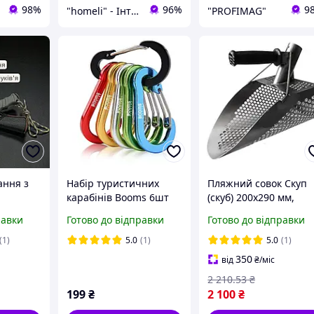
98%
96%
9
"homeli" - Інтернет-магазин
"PROFIMAG"
ання з
Набір туристичних
Пляжний совок Скуп
карабінів Booms 6шт
(скуб) 200х290 мм,
см /
діаметр 9мм, товщин
равки
Готово до відправки
Готово до відправки
іж для
1,5мм+ посилена
ом,
прогумована ручка
(1)
5.0
(1)
5.0
(1)
ваний
350
від
₴
/міс
2 210
.53
₴
199
₴
2 100
₴