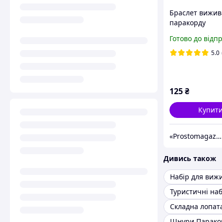
Браслет вижив
паракорду
Готово до відп
5.0
125
₴
Купит
«Prostomagazin»
Дивись також
Набір для виж
Туристичні на
Складна лопат
Шнури Парако