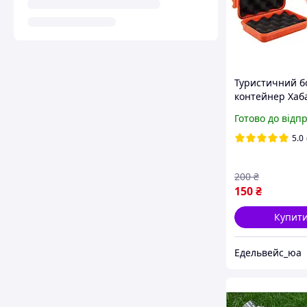
Туристичний б
контейнер Хаб
SOS бокс EDC б
Готово до відп
(orange) (1211)
5.0
200
₴
150
₴
Купит
Едельвейс_юа