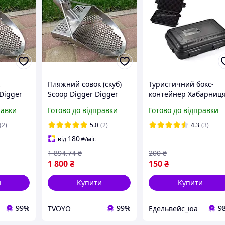
Пляжний совок (скуб)
Туристичний бокс-
 Digger
Scoop Digger Digger
контейнер Хабарниц
а
товщина товщина 1.5
SOS бокс EDC бокс
равки
Готово до відправки
Готово до відправки
 отвір
мм отвір 9мм розмір
(чорний) (1083)
0х290 мм
200х290 мм
(2)
5.0
(2)
4.3
(3)
180
від
₴
/міс
1 894
.74
₴
200
₴
1 800
₴
150
₴
и
Купити
Купити
99%
99%
9
TVOYO
Едельвейс_юа