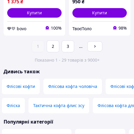
1 375
₴
950
₴
Купити
Купити
100%
98%
💙💛 bovo
ТвоєПоло
1
2
3
...
Показано 1 - 29 товарів з 9000+
Дивись також
Флісові кофти
Флісова кофта чоловіча
Флісові ко
Фліска
Тактична кофта флис зсу
Флісова кофта дл
Популярні категорії