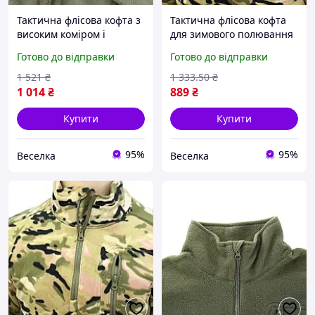
Тактична флісова кофта з
Тактична флісова кофта
високим коміром і
для зимового полювання
кишенями для зимового
та туризму з
Готово до відправки
Готово до відправки
активного відпочинку
утеплювачем і кишенею
FLAME
на блискавці FLAME
1 521
₴
1 333
.50
₴
1 014
₴
889
₴
Купити
Купити
95%
95%
Веселка
Веселка