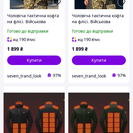
Чоловіча тактична кофта
Чоловіча тактична кофта
на флісі. Військова
на флісі. Військова
флісова кофта. Кофта
флісова кофта. Кофта
Готово до відправки
Готово до відправки
флис на змійці + 4
флис на змійці + 4
кармана S-XXL
кармана
190
190
від
₴
/міс
від
₴
/міс
1 899
₴
1 899
₴
Купити
Купити
97%
97%
seven_trand_look
seven_trand_look