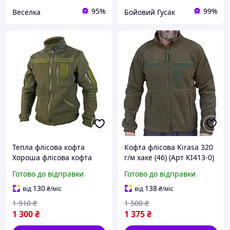
95%
99%
Веселка
Бойовий Гусак
Тепла флісова кофта
Кофта флісова Kirasa 320
Хороша флісова кофта
г/м хаке (46) (Арт KI413-0)
ЗСУ хакі тактична флісова
Готово до відправки
Готово до відправки
кофта зсу хакі
130
138
від
₴
/міс
від
₴
/міс
1 910
₴
1 500
₴
1 300
₴
1 375
₴