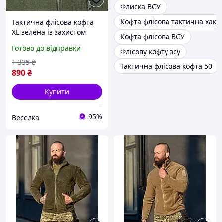
Флиска ВСУ
Кофта флісова тактична хакі
Тактична флісова кофта
XL зелена із захистом
Кофта флісова ВСУ
ліктів і кишенею для
Готово до відправки
Флісову кофту зсу
військових і туристів
FLAME
1 335
₴
Тактична флісова кофта 50
890
₴
Купити
95%
Веселка