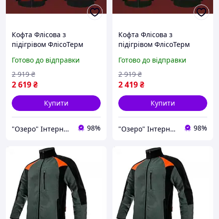
Кофта Флісова з
Кофта Флісова з
підігрівом ФлісоТерм
підігрівом ФлісоТерм
(Чорна)
(Зелена)
Готово до відправки
Готово до відправки
2 919
₴
2 919
₴
2 619
₴
2 419
₴
Купити
Купити
98%
98%
"Озеро" Інтернет-магазин
"Озеро" Інтернет-магазин