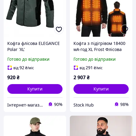
Кофта флісова ELEGANCE
Кофта з підігрівом 18400
Polar 'XL'
мА·год XL Frost Флісова
кофта з підігрівом і
Готово до відправки
Готово до відправки
павербанком
92
291
від
₴
/міс
від
₴
/міс
920
₴
2 907
₴
Купити
Купити
90%
98%
Інтернет-магазин 100 Мікрон
Stock Hub