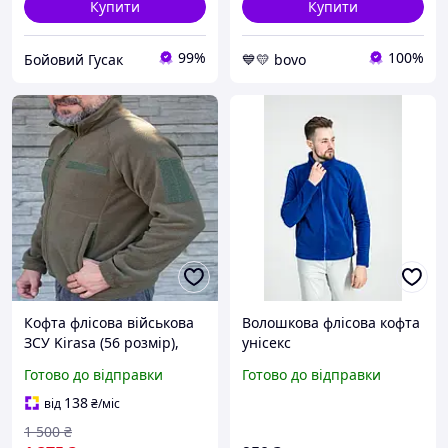
Купити
Купити
99%
100%
Бойовий Гусак
💙💛 bovo
Кофта флісова військова
Волошкова флісова кофта
ЗСУ Kirasa (56 розмір),
унісекс
тактична флісова кофта
Готово до відправки
Готово до відправки
хакі, кофта фліс
армейська
138
від
₴
/міс
1 500
₴