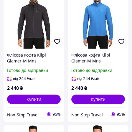
Флісова кофта Kilpi
Флісова кофта Kilpi
Glamer-M Mns
Glamer-M Mns
Готово до відправки
Готово до відправки
244
244
від
₴
/міс
від
₴
/міс
2 440
₴
2 440
₴
Купити
Купити
95%
95%
Non-Stop Travel
Non-Stop Travel