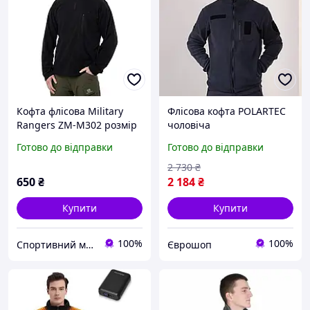
Кофта флісова Military
Флісова кофта POLARTEC
Rangers ZM-M302 розмір
чоловіча
L-XL Black
Готово до відправки
Готово до відправки
2 730
₴
650
₴
2 184
₴
Купити
Купити
100%
100%
Спортивний магазин Rexsport
Єврошоп