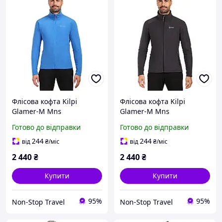
Флісова кофта Kilpi
Флісова кофта Kilpi
Glamer-M Mns
Glamer-M Mns
Готово до відправки
Готово до відправки
244
244
від
₴
/міс
від
₴
/міс
2 440
₴
2 440
₴
Купити
Купити
95%
95%
Non-Stop Travel
Non-Stop Travel