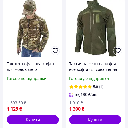
Тактична флісова кофта
Тактична флісова кофта
для чоловіків із
все кофта флісова тепла
кишенями утеплена для
флісова кофта чоловіча
Готово до відправки
Готово до відправки
активного відпочинку та
хакі, Флісівка олива
туризму FLAME
5.0
(1)
130
від
₴
/міс
1 693
.50
₴
1 910
₴
1 129
₴
1 300
₴
Купити
Купити