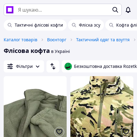
Тактичні флісові кофти
Фліска зсу
Кофта флі
Каталог товарів
Воєнторг
Тактичний одяг та взуття
Флісова кофта
в Україні
Фільтри
Безкоштовна доставка Rozetk