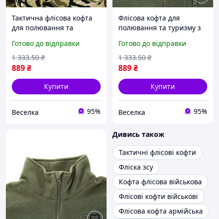
Тактична флісова кофта
Флісова кофта для
для полювання та
полювання та туризму з
туризму з анатомічним
анатомічним кроєм
Готово до відправки
Готово до відправки
кроєм і кишенею на
кишенею для чоловіків і
блискавці FLAME
жінок зелена FLAME
1 333
.50
₴
1 333
.50
₴
889
₴
889
₴
Купити
Купити
95%
95%
Веселка
Веселка
Дивись також
Тактичні флісові кофти
Фліска зсу
Кофта флісова військова
Флісові кофти військові
Флісова кофта армійська