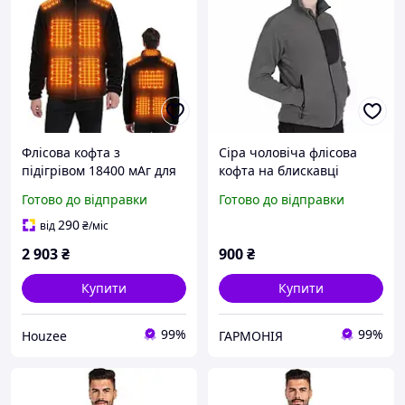
Флісова кофта з
Сіра чоловіча флісова
підігрівом 18400 мАг для
кофта на блискавці
чоловіків та жінок легка
Composite роз.XL
Готово до відправки
Готово до відправки
куртка з 10
температурними зонами
290
від
₴
/міс
2 903
₴
900
₴
Купити
Купити
99%
99%
Houzee
ГАРМОНІЯ