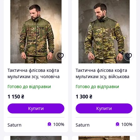
Тактична флісова кофта
Тактична флісова кофта
мультикам зсу, чоловіча
мультикам зсу, військова
військова флісова кофта
флісова кофта втомлена
Готово до відправки
Готово до відправки
втомлена, армійська
липучки, армійська
фліска камуфляж
фліска камуфляж
1 150
₴
1 300
₴
_M2_zx8c
_M2_zx8c
Купити
Купити
100%
100%
Saturn
Saturn