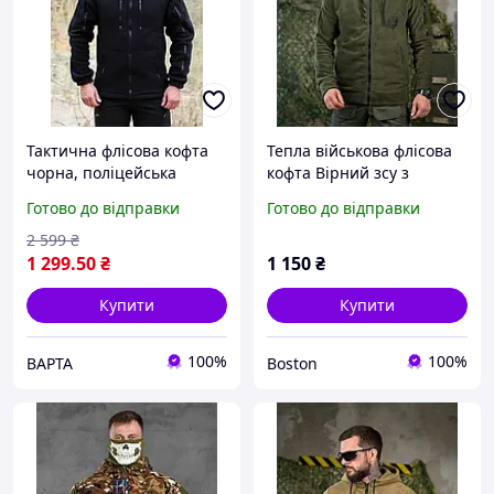
Тактична флісова кофта
Тепла військова флісова
чорна, поліцейська
кофта Вірний зсу з
флісова кофта, чорна
капюшоном олива,
Готово до відправки
Готово до відправки
флісова кофта зсу
військова кофта на флісі,
тепла армійська фліска
2 599
₴
зсу _M2_zx8c
1 299
.50
₴
1 150
₴
Купити
Купити
100%
100%
ВАРТА
Boston