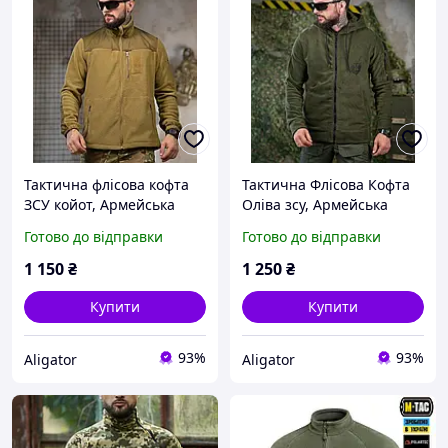
Тактична флісова кофта
Тактична Флісова Кофта
ЗСУ койот, Армейська
Оліва зсу, Армейська
фліска койот на замку для
флісова кофта на замку
Готово до відправки
Готово до відправки
військових, кофта на флісі
олива, тепла фліска з
військова ЗСУ
капюшоном
1 150
₴
1 250
₴
Купити
Купити
93%
93%
Aligator
Aligator