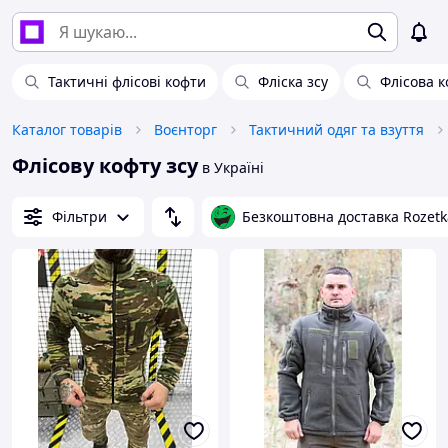
Тактичні флісові кофти
Фліска зсу
Флісова к
Каталог товарів
Воєнторг
Тактичний одяг та взуття
Флісову кофту зсу
в Україні
Фільтри
Безкоштовна доставка Rozetk