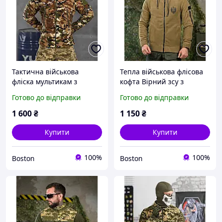
Тактична військова
Тепла військова флісова
фліска мультикам з
кофта Вірний зсу з
капюшоном, чоловіча
капюшоном койот,
Готово до відправки
Готово до відправки
армійська фліска
військова кофта на флісі,
камуфляж, військова
тепла армійська фліска
1 600
₴
1 150
₴
флісова кофта зсу
зсу _M2_zx8c
_M2_zx8c
Купити
Купити
100%
100%
Boston
Boston