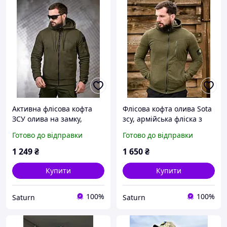
Активна флісова кофта
Флісова кофта олива Sota
ЗСУ олива на замку,
зсу, армійська фліска з
військова флісова кофта з
капюшоном, тактична
Готово до відправки
Готово до відправки
капюшоном, армійська
тепла кофта фліска зсу
фліска ЗСУ Ewerty
_M2_zx8c
1 249
₴
1 650
₴
_M2_zx8c
Купити
Купити
100%
100%
Saturn
Saturn