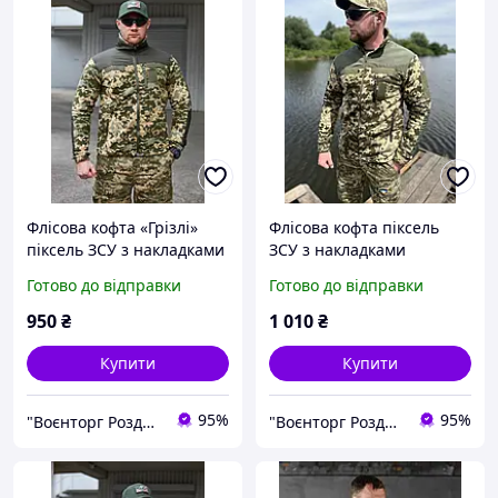
Флісова кофта «Грізлі»
Флісова кофта піксель
піксель ЗСУ з накладками
ЗСУ з накладками
Готово до відправки
Готово до відправки
950
₴
1 010
₴
Купити
Купити
95%
95%
"Воєнторг Роздріб/Опт": На варті вашої безпеки!
"Воєнторг Роздріб/Опт": На варті вашої безпеки!