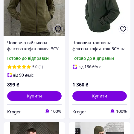
Чоловіча військова
Чоловіча тактична
флісова кофта олива ЗСУ
флісова кофта хакі ЗСУ на
на блискавці Тактична
блискавці з велкро
Готово до відправки
Готово до відправки
тепла фліска
панелями
136
5.0
(1)
від
₴
/міс
90
від
₴
/міс
899
₴
1 360
₴
Купити
Купити
100%
100%
Kroger
Kroger