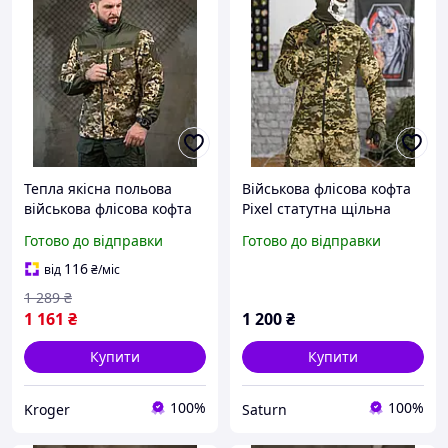
Тепла якісна польова
Військова флісова кофта
військова флісова кофта
Pixel статутна щільна
піксель ЗСУ
тактична піксельна
Готово до відправки
Готово до відправки
флісова кофта армійська
фліска зсу viy skk tor
116
від
₴
/міс
1 289
₴
1 161
₴
1 200
₴
Купити
Купити
100%
100%
Kroger
Saturn