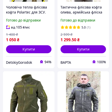
Чоловіча тепла флісова
Тактична флісова кофта
кофта Polartec для ЗСУ.
олива, армійська фліска
Тактична бойова кофта-
хакі 42-62 р, військова
Готово до відправки
Готово до відправки
фліска мультикам.
флісова кофта олива зсу
Чоловіча фліска
105
від
₴
/міс
5.0
(1)
1 400
₴
2 599
₴
1 050
₴
1 299
.50
₴
Купити
Купити
94%
100%
DetskiyGorodok
ВАРТА