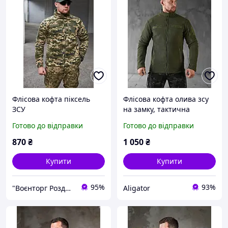
Флісова кофта піксель
Флісова кофта олива зсу
ЗСУ
на замку, тактична
військова флісівка
Готово до відправки
Готово до відправки
статутна під шеврон,
зимова військова фліска
870
₴
1 050
₴
зсу
Купити
Купити
95%
93%
"Воєнторг Роздріб/Опт": На варті вашої безпеки!
Aligator