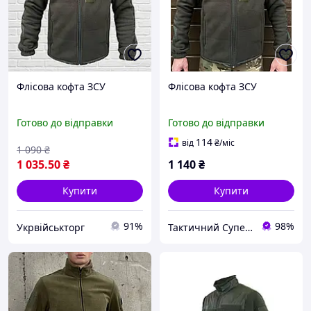
Флісова кофта ЗСУ
Флісова кофта ЗСУ
Готово до відправки
Готово до відправки
114
від
₴
/міс
1 090
₴
1 035
.50
₴
1 140
₴
Купити
Купити
91%
98%
Укрвійськторг
Тактичний Супермаркет