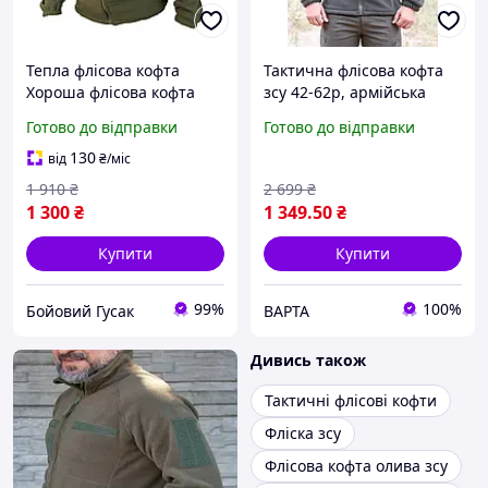
Тепла флісова кофта
Тактична флісова кофта
Хороша флісова кофта
зсу 42-62р, армійська
ЗСУ хакі тактична флісова
фліска хакі з капюшоном,
Готово до відправки
Готово до відправки
кофта зсу хакі
тепла військова фліска
олива
130
від
₴
/міс
1 910
₴
2 699
₴
1 300
₴
1 349
.50
₴
Купити
Купити
99%
100%
Бойовий Гусак
ВАРТА
Дивись також
Тактичні флісові кофти
Фліска зсу
Флісова кофта олива зсу