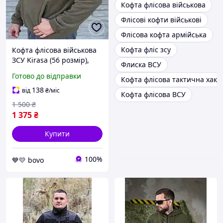
Кофта флісова військова
Флісові кофти військові
Флісова кофта армійська
Кофта фліс зсу
Кофта флісова військова
ЗСУ Kirasa (56 розмір),
Флиска ВСУ
тактична флісова кофта
Готово до відправки
Кофта флісова тактична хакі
хакі, кофта фліс
армейська
138
від
₴
/міс
Кофта флісова ВСУ
1 500
₴
1 375
₴
Купити
100%
💙💛 bovo