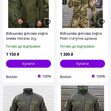
Військова флісова кофта
Військова флісова кофта
олива піксель зсу,
Pixel статутна щільна
чоловіча військова
тактична піксельна
Готово до відправки
Готово до відправки
флісова кофта щільна,
флісова кофта армійська
тепла армійська фліска
фліска зсу _M2_zx8c
1 150
₴
1 300
₴
олива _M2_zx8c
Купити
Купити
100%
100%
Boston
Boston