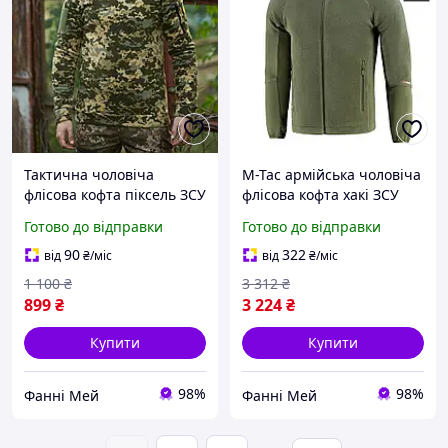
Тактична чоловіча
M-Tac армійська чоловіча
флісова кофта піксель ЗСУ
флісова кофта хакі ЗСУ
Військова фліска з
тактична тепла фліска з
Готово до відправки
Готово до відправки
липучками
кишенями Polartec Army
Olive
90
322
від
₴
/міс
від
₴
/міс
1 100
₴
3 312
₴
899
₴
3 224
₴
Купити
Купити
98%
98%
Фанні Мей
Фанні Мей