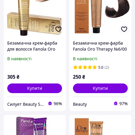
Безаміачна крем-фарба
Безаміачна крем-фарба
для волосся Fanola Oro
Fanola Oro Therapy №6/00
Therapy
Інтенсивний темний
В наявності
В наявності
блонд, 100 мл
5.0
(2)
305
₴
250
₴
Купити
Купити
96%
97%
Силует Beauty Shop
Beauty