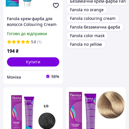
Безаміачна крем-фарба Fano
Fanola no orange
Fanola colouring cream
Fanola крем-фарба для
волосся Colouring Cream
Fanola безаміачна фарба
11/2 100мл
Готово до відправки
Fanola color mask
5.0
(1)
Fanola no yellow
194
₴
Купити
98%
Моніка