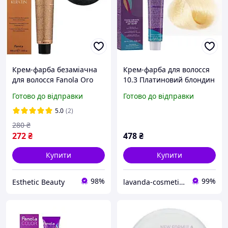
Крем-фарба безаміачна
Крем-фарба для волосся
для волосся Fanola Oro
10.3 Платиновий блондин
Therapy №1/10 Blue Black
золотистий Color Fanola,
Готово до відправки
Готово до відправки
100 мл
100 мл
5.0
(2)
280
₴
272
₴
478
₴
Купити
Купити
98%
99%
Esthetic Beauty
lavanda-cosmetic.prom.ua