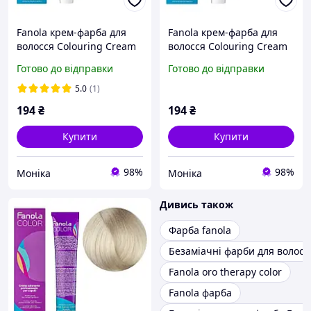
Fanola крем-фарба для
Fanola крем-фарба для
волосся Colouring Cream
волосся Colouring Cream
5/0 100мл
12/2 100мл
Готово до відправки
Готово до відправки
5.0
(1)
194
₴
194
₴
Купити
Купити
98%
98%
Моніка
Моніка
Дивись також
Фарба fanola
Безаміачні фарби для волосс
Fanola oro therapy color
Fanola фарба