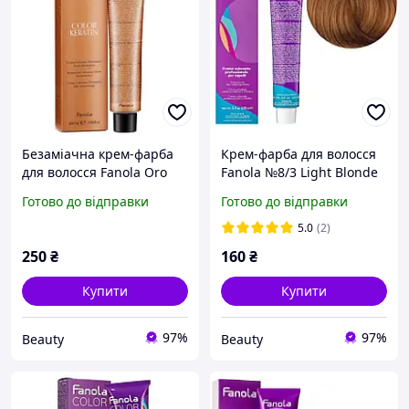
Безаміачна крем-фарба
Крем-фарба для волосся
для волосся Fanola Oro
Fanola №8/3 Light Blonde
Therapy №6/5 Rubio
Golden 100 мл
Готово до відправки
Готово до відправки
Oscuro Caoba 100 мл
5.0
(2)
250
₴
160
₴
Купити
Купити
97%
97%
Beauty
Beauty