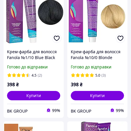
Крем-фарба для волосся
Крем-фарба для волосся
Fanola №1/10 Blue Black
Fanola №10/0 Blonde
100 мл
platinum 100 мл
Готово до відправки
Готово до відправки
4.5
(2)
5.0
(3)
398
₴
398
₴
Купити
Купити
99%
99%
BK GROUP
BK GROUP