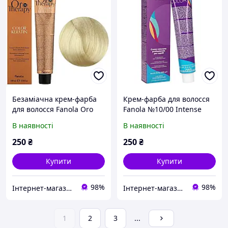
Безаміачна крем-фарба
Крем-фарба для волосся
для волосся Fanola Oro
Fanola №10/00 Intense
Therapy Extra №10/0
blonde platinum 100 мл
В наявності
В наявності
Blonde platinum extra 100
мл
250
₴
250
₴
Купити
Купити
98%
98%
Інтернет-магазин "Світ краси"
Інтернет-магазин "Світ краси"
1
2
3
...