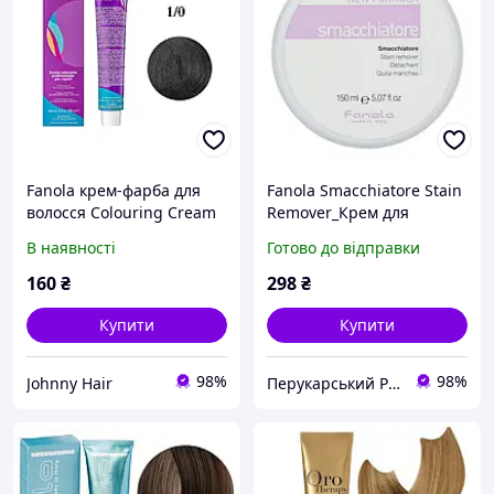
Fanola крем-фарба для
Fanola Smacchiatore Stain
волосся Colouring Cream
Remover_Крем для
1/0 100мл
видалення фарби з шкіри
В наявності
Готово до відправки
150мл
160
₴
298
₴
Купити
Купити
98%
98%
Johnny Hair
Перукарський Рай