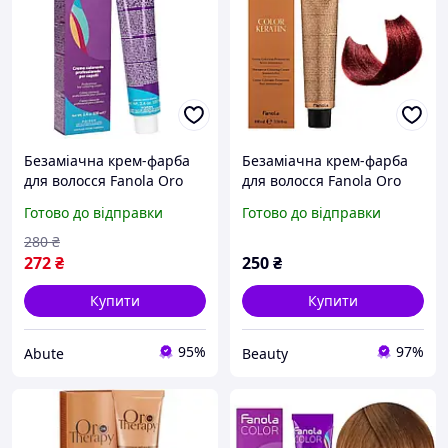
Безаміачна крем-фарба
Безаміачна крем-фарба
для волосся Fanola Oro
для волосся Fanola Oro
Therapy №1/0 100 мл
Therapy №5/606 Light
Готово до відправки
Готово до відправки
chestnut warm red 100 мл
280
₴
272
₴
250
₴
Купити
Купити
95%
97%
Abute
Beauty