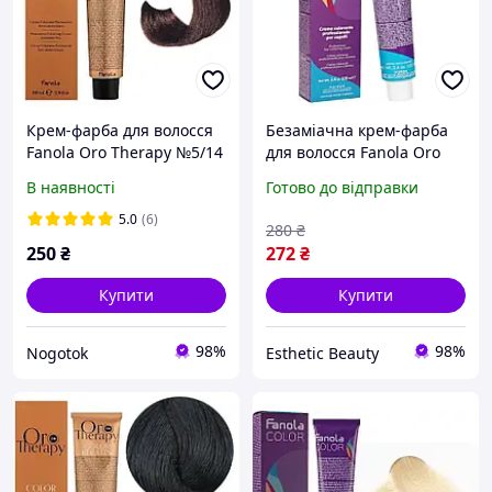
Крем-фарба для волосся
Безаміачна крем-фарба
Fanola Oro Therapy №5/14
для волосся Fanola Oro
Extra Bitter Chocolate, без
Therapy №1/0 100 мл
В наявності
Готово до відправки
аміаку, 100 мл
5.0
(6)
280
₴
250
₴
272
₴
Купити
Купити
98%
98%
Nogotok
Esthetic Beauty