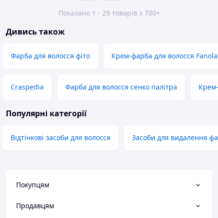
Показано 1 - 29 товарів з 700+
Дивись також
Фарба для волосся фіто
Крем-фарба для волосся Fanola
Craspedia
Фарба для волосся сенко палітра
Крем-
Популярні категорії
Відтінкові засоби для волосся
Засоби для видалення фа
Покупцям
Продавцям