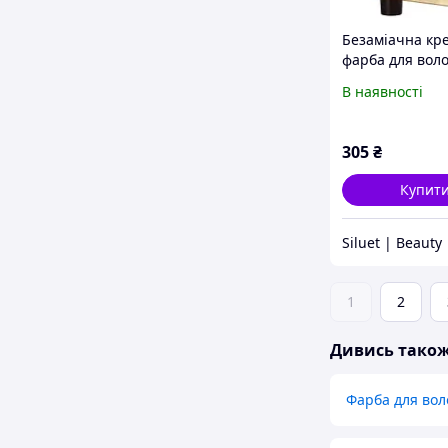
Безаміачна кр
фарба для вол
Fanola Oro The
В наявності
305
₴
Купит
Siluet | Beauty
1
2
Дивись тако
Фарба для вол