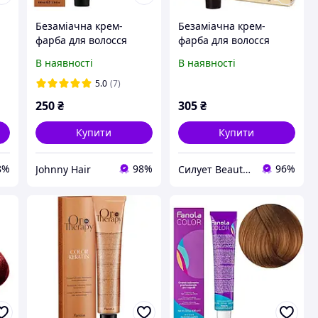
Безаміачна крем-
Безаміачна крем-
фарба для волосся
фарба для волосся
Fanola Oro Therapy
Fanola Oro Therapy
В наявності
В наявності
№10/1 Blonde platinum
ash 100 мл
5.0
(7)
250
₴
305
₴
Купити
Купити
8%
98%
96%
Johnny Hair
Силует Beauty Shop