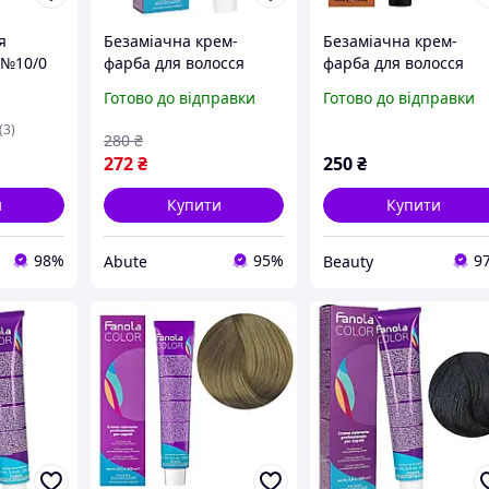
я
Безаміачна крем-
Безаміачна крем-
 №10/0
фарба для волосся
фарба для волосся
m 100 мл
Fanola Oro Therapy
Fanola Oro Therapy
Готово до відправки
Готово до відправки
№1/0 100 мл
№5/606 Light chestnu
warm red 100 мл
(3)
280
₴
272
₴
250
₴
и
Купити
Купити
98%
95%
9
Abute
Beauty