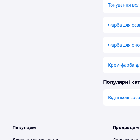
Тонування вол
Фарба для осв
Фарба для оно
Крем-фарба дл
Популярні кат
Відтінкові зас
Покупцям
Продавцям
Довідка для покупців
Довідка для