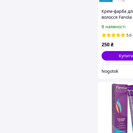
Крем-фарба дл
волосся Fanola
Blonde platinu
В наявності
5.0
250
₴
Купит
Nogotok