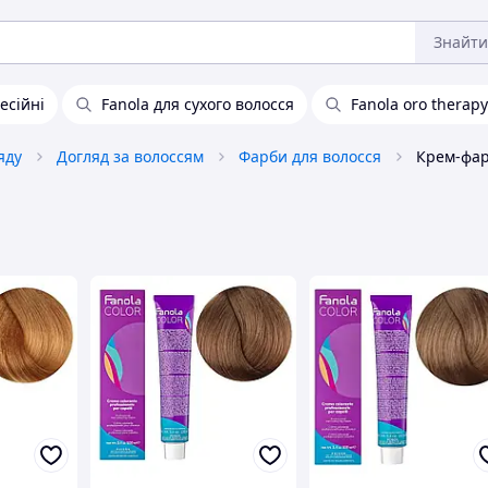
Знайти
есійні
Fanola для сухого волосся
Fanola oro therapy
яду
Догляд за волоссям
Фарби для волосся
Крем-фар