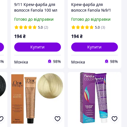
9/11 Крем-фарба для
Крем-фарба для
волосся Fanola 100 мл
волосся Fanola №9/1
e
Very Light Blonde Ash
Готово до відправки
Готово до відправки
100 мл
5.0
(2)
5.0
(3)
194
₴
194
₴
Купити
Купити
8%
98%
98%
Моніка
Моніка