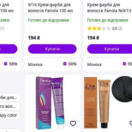
а для
9/14 Крем-фарба для
Крем-фарба для
 100 мл
волосся Fanola 100 мл
волосся Fanola №9/13
Warm very light blond
равки
Готово до відправки
Готово до відправки
100 мл
(1)
3.0
(2)
194
₴
194
₴
и
Купити
Купити
98%
98%
9
Моніка
Моніка
Безаміачні фарби для волосся професійні
Fanola для сухого волосся
apy color