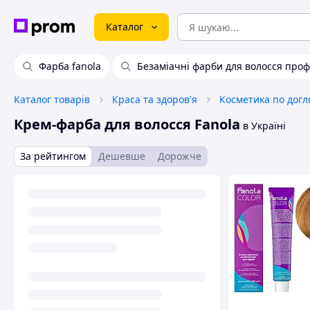
Каталог
Фарба fanola
Безаміачні фарби для волосся проф
Каталог товарів
Краса та здоров'я
Косметика по догл
Крем-фарба для волосся Fanola
в Україні
За рейтингом
Дешевше
Дорожче