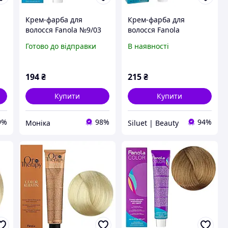
Крем-фарба для
Крем-фарба для
волосся Fanola №9/03
волосся Fanola
Warm very light blonde
Готово до відправки
В наявності
100 мл
194
₴
215
₴
Купити
Купити
9%
98%
94%
Моніка
Siluet | Beauty