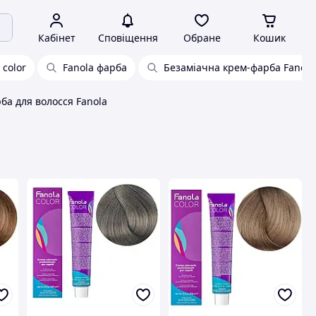
Кабінет
Сповіщення
Обране
Кошик
 color
Fanola фарба
Безаміачна крем-фарба Fanola
ба для волосся Fanola