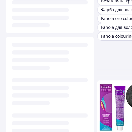
Fanola для вол
Fanola colouri