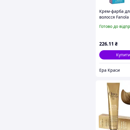
Крем-фарба дл
волосся Fanola
100 мл
Готово до відп
226
.11
₴
Купит
Ера Краси