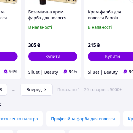
ем-
Безаміачна крем-
Крем-фарба для
осся
фарба для волосся
волосся Fanola
rapy
Fanola Oro Therapy
В наявності
В наявності
305
₴
215
₴
и
Купити
Купити
94%
94%
9
Siluet | Beauty
Siluet | Beauty
3
...
Вперед
Показано 1 - 29 товарів з 5000+
ж
осся сенко палітра
Професійна фарба для волосся
Кр