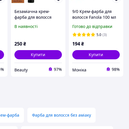
Безаміачна крем-
9/0 Крем-фарба для
фарба для волосся
волосся Fanola 100 мл
Fanola Oro Therapy
В наявності
Готово до відправки
№10/0 Blonde platinum
100 мл
5.0
(3)
250
₴
194
₴
Купити
Купити
4%
97%
98%
Beauty
Моніка
ем-фарба
Фарба для волосся без аміаку