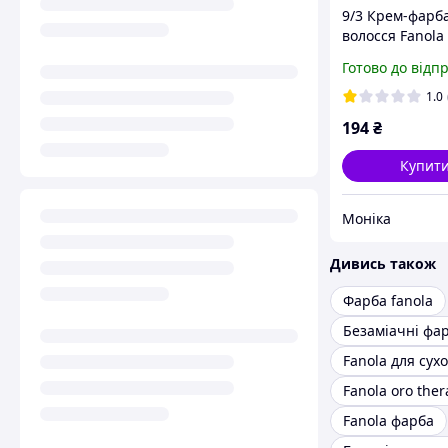
9/3 Крем-фарб
волосся Fanola
Готово до відп
1.0
194
₴
Купит
Моніка
Дивись також
Фарба fanola
Fanola oro ther
Fanola фарба