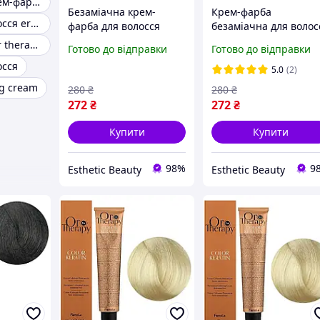
Безаміачна крем-фарба Fanola ORO Therapy
Безаміачна крем-
Крем-фарба
Фарба для волосся erayba
фарба для волосся
безаміачна для волос
Fanola Oro Therapy
Fanola Oro Therapy
Fanola oro color therapy keratin
Готово до відправки
Готово до відправки
№1/0 100 мл
№1/10 Blue Black 100
осся
мл
5.0
(2)
ng cream
280
₴
280
₴
272
₴
272
₴
Купити
Купити
98%
9
Esthetic Beauty
Esthetic Beauty