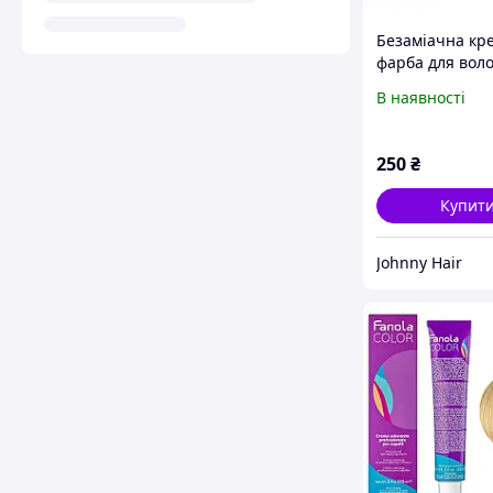
Безаміачна кр
фарба для вол
Fanola Oro The
В наявності
№1/0 Black 100
250
₴
Купит
Johnny Hair