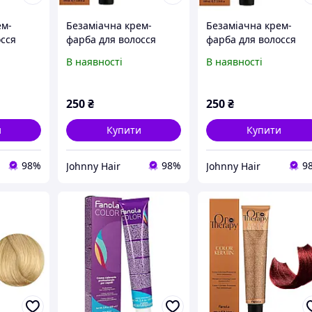
ем-
Безаміачна крем-
Безаміачна крем-
осся
фарба для волосся
фарба для волосся
rapy
Fanola Oro Therapy
Fanola Oro Therapy
В наявності
В наявності
 мл
№10/0 Blonde platinum
Extra №10/0 Blonde
100 мл
platinum extra 100 мл
250
₴
250
₴
и
Купити
Купити
98%
98%
9
Johnny Hair
Johnny Hair