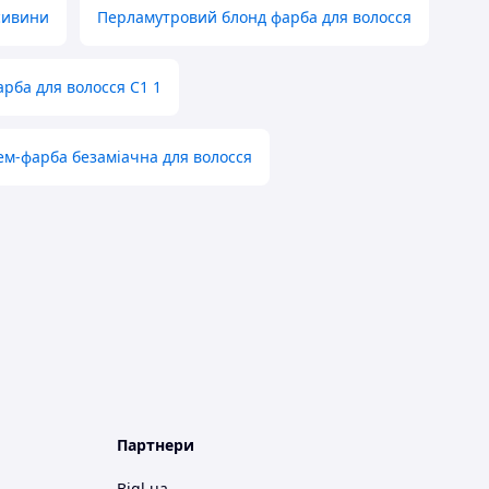
сивини
Перламутровий блонд фарба для волосся
рба для волосся С1 1
ем-фарба безаміачна для волосся
Партнери
Bigl.ua