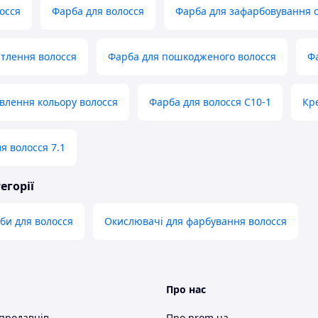
осся
Фарба для волосся
Фарба для зафарбовування 
ітлення волосся
Фарба для пошкодженого волосся
Фа
влення кольору волосся
Фарба для волосся С10-1
Кр
я волосся 7.1
егорії
оби для волосся
Окислювачі для фарбування волосся
Про нас
 продавців
Про prom.ua