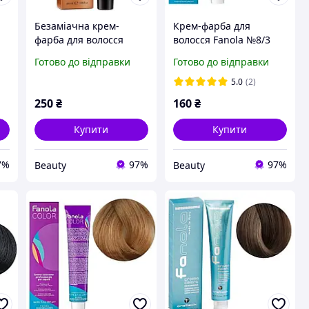
Безаміачна крем-
Крем-фарба для
фарба для волосся
волосся Fanola №8/3
Fanola Oro Therapy
Light Blonde Golden 100
Готово до відправки
Готово до відправки
t
№6/5 Rubio Oscuro
мл
Caoba 100 мл
5.0
(2)
250
₴
160
₴
Купити
Купити
7%
97%
97%
Beauty
Beauty