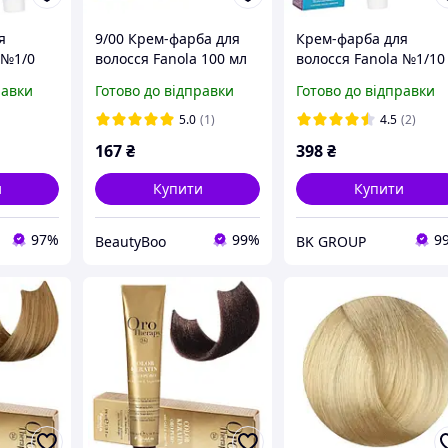
я
9/00 Крем-фарба для
Крем-фарба для
 №1/0
волосся Fanola 100 мл
волосся Fanola №1/10
Blue Black 100 мл
равки
Готово до відправки
Готово до відправки
5.0
(1)
4.5
(2)
167
₴
398
₴
и
Купити
Купити
97%
99%
9
BeautyBoo
BK GROUP