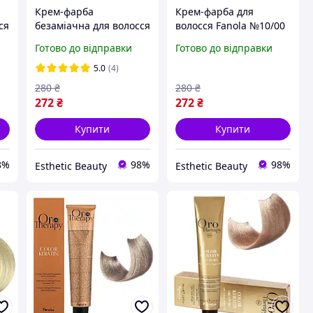
Крем-фарба
Крем-фарба для
ся
безаміачна для волосся
волосся Fanola №10/00
Fanola Oro Therapy
Intense blonde
Готово до відправки
Готово до відправки
№10/0 Blonde platinum
platinum 100 мл
100 мл
5.0
(4)
280
₴
280
₴
272
₴
272
₴
Купити
Купити
8%
98%
98%
Esthetic Beauty
Esthetic Beauty