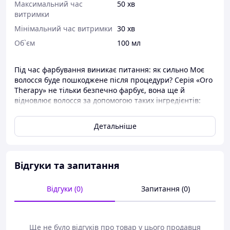
Максимальний час
50 хв
витримки
Мінімальний час витримки
30 хв
Об`єм
100 мл
Під час фарбування виникає питання: як сильно Моє
волосся буде пошкоджене після процедури? Серія «Oro
Therapy» не тільки безпечно фарбує, вона ще й
відновлює волосся за допомогою таких інгредієнтів:
гідролізований кератин, частинки золота, олія аргани.
Кремова фарба не містить аміаку. Рекомендації:
Детальніше
використовуйте спеціалізований активатор Gold. Засіб
дозволено використовувати вагітним жінкам.
Поєднують пігмент з окислювачем для готової суміші: 1:
1,5.
Відгуки та запитання
Відгуки (0)
Запитання (0)
Ще не було відгуків про товар у цього продавця