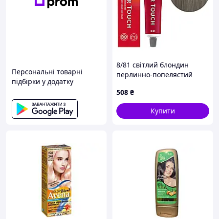
8/81 світлий блондин
Персональні товарні
перлинно-попелястий
підбірки у додатку
Фарба для тонування
508
₴
волосся без аміаку
(Оновлена формула), 60 мл
Купити
COLOR TOUCH Wella