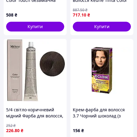
Color Touch безаміачна
волосся Keune Tinta Color
9/73 Яскравий блондин
7.66 Medium Intense Red
887
.50
₴
коричнево-золотистий 60
Blonde 60 мл шовкові
508
₴
717
.10
₴
мл
протеїни (950023)
Купити
Купити
5/4 світло-коричневий
Крем-фарба для волосся
мідний Фарба для волосся,
3.7 Чорний шоколад (з
100 мл Permanent Hair
олією OMEGA 9) ТМ Eclair
252
₴
Color 3Deluxe Professional
226
.80
₴
156
₴