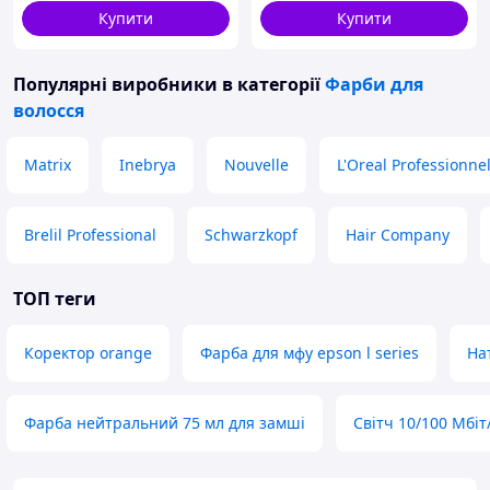
Купити
Купити
Популярні виробники
в категорії
Фарби для
волосся
Matrix
Inebrya
Nouvelle
L'Oreal Professionne
Brelil Professional
Schwarzkopf
Hair Company
ТОП теги
Коректор orange
Фарба для мфу epson l series
На
Фарба нейтральний 75 мл для замші
Світч 10/100 Мбіт