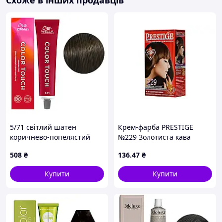
Схоже в інших продавців
5/71 світлий шатен
Крем-фарба PRESTIGE
коричнево-попелястий
№229 Золотиста кава
Фарба для тонування
508
₴
136
.47
₴
волосся без аміаку
(Оновлена формула), 60 мл
Купити
Купити
COLOR TOUCH Wella