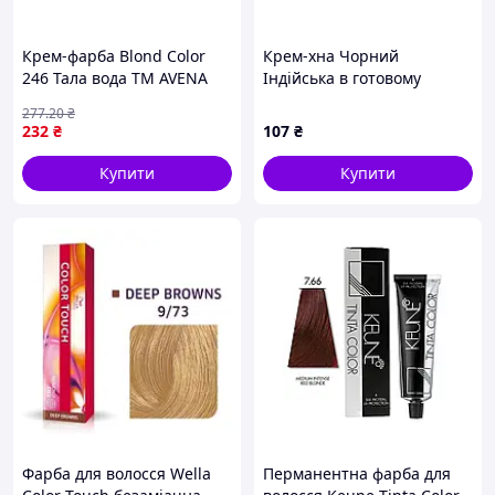
Крем-фарба Blond Color
Крем-хна Чорний
246 Тала вода ТМ AVENA
Індійська в готовому
вигляді PROFESSIONAL
277
.20
₴
140мл ТМ FITO BARVA
232
₴
107
₴
Купити
Купити
Фарба для волосся Wella
Перманентна фарба для