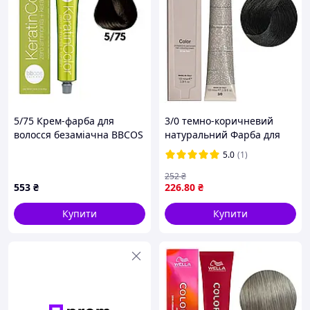
5/75 Крем-фарба для
3/0 темно-коричневий
волосся безаміачна BBCOS
натуральний Фарба для
Keratin Color каштановий
волосся, 100 мл Permanent
5.0
(1)
світлий шоколадний 100
Hair Color 3deluxe
мл
Professional
252
₴
553
₴
226
.80
₴
Купити
Купити