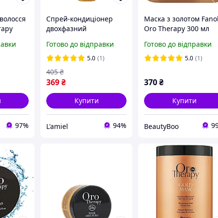
волосся
Спрей-кондиціонер
Маска з золотом Fano
rapy
двохфазний
Oro Therapy 300 мл
0 мл
відновлюючий з
равки
Готово до відправки
Готово до відправки
кератином Fanola Oro
Therapy 200 мл
5.0
(1)
5.0
(1)
405
₴
369
₴
370
₴
и
Купити
Купити
97%
94%
9
L'amiel
BeautyBoo