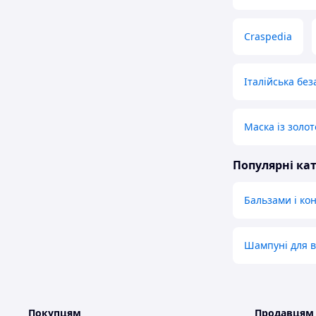
Craspedia
Італійська бе
Маска із золо
Популярні кат
Бальзами і ко
Шампуні для в
Покупцям
Продавцям