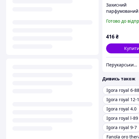
Захисний
парфумований
Fanola Oro The
Готово до відп
мл
416
₴
Купит
Перукарський Рай
Дивись також
Igora royal 6-8
Igora royal 12-
Igora royal 4.0
Igora royal l-89
Igora royal 9-7
Fanola oro ther