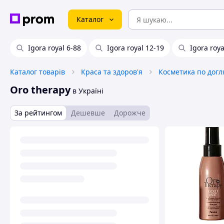
Каталог
Igora royal 6-88
Igora royal 12-19
Igora roya
Каталог товарів
Краса та здоров'я
Косметика по догл
Oro therapy
в Україні
За рейтингом
Дешевше
Дорожче