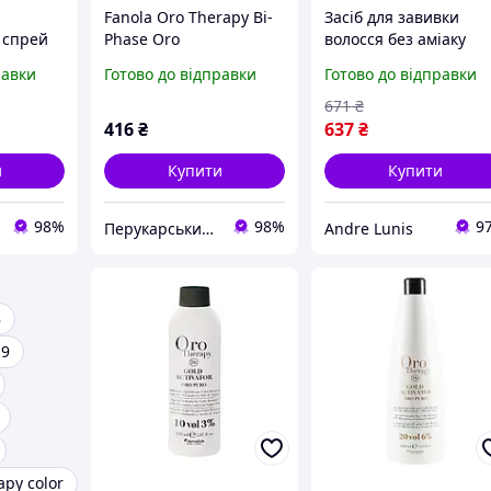
Fanola Oro Therapy Bi-
Засіб для завивки
 спрей
Phase Oro
волосся без аміаку
rapy 100
Puro_Двофазний
Fanola Oro Therapy 5
равки
Готово до відправки
Готово до відправки
спрей-кондиціонер з
мл
кератином і аргановим
671
₴
маслом 200мл
416
₴
637
₴
и
Купити
Купити
98%
98%
9
Перукарський Рай
Andre Lunis
8
19
apy color