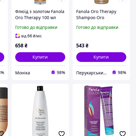
Флюїд з золотом Fanola
Fanola Oro Therapy
Oro Therapy 100 мл
Shampoo Oro
Puro_Шампунь з
Готово до відправки
Готово до відправки
кертином і аргановим
маслом 300мл
66
від
₴
/міс
658
₴
543
₴
Купити
Купити
8%
98%
98%
Моніка
Перукарський Рай