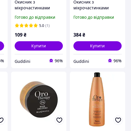
Окисник з
Окисник з
мікрочастинками
мікрочастинками
золота Fanola Oro
золота Fanola Oro
Готово до відправки
Готово до відправки
00
Therapy 6% 20 Vol 150
Therapy 9% 30 Vol 1000
мл
мл
5.0
(1)
109
₴
384
₴
Купити
Купити
6%
96%
96%
Guddini
Guddini