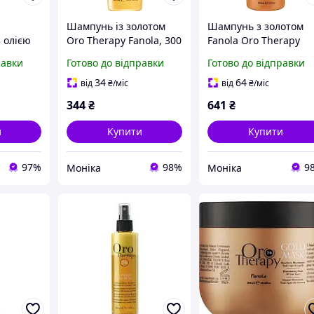
Шампунь із золотом
Шампунь з золотом
 олією
Oro Therapy Fanola, 300
Fanola Oro Therapy
мл
1000 мл
равки
Готово до відправки
Готово до відправки
ми
Oro
34
64
від
₴
/міс
від
₴
/міс
.
344
₴
641
₴
и
Купити
Купити
97%
98%
9
Моніка
Моніка