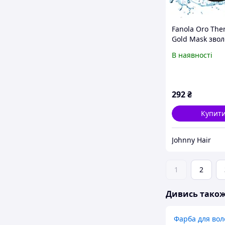
Fanola Oro The
Gold Mask зво
маска для сухог
В наявності
неслухняного 
300 мл
292
₴
Купит
Johnny Hair
1
2
Дивись тако
Фарба для вол