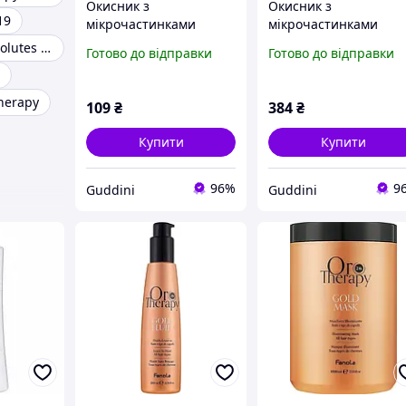
Окисник з
Окисник з
19
мікрочастинками
мікрочастинками
золота Fanola Oro
золота Fanola Oro
Igora Royal Absolutes 9-140
Готово до відправки
Готово до відправки
Therapy 3% 10 Vol 150
Therapy 6% 20 Vol 10
мл
мл
herapy
109
₴
384
₴
Купити
Купити
96%
9
Guddini
Guddini