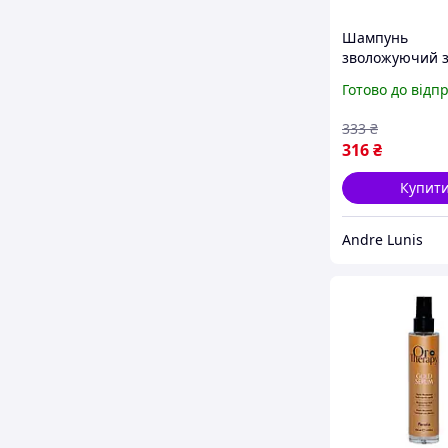
Шампунь
зволожуючий з
аргані та
Готово до відп
мікрочастинка
золота Fanola 
333
₴
therapy, 300 мл
316
₴
Купит
Andre Lunis