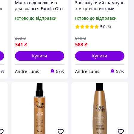
Маска відновлююча
Зволожуючий шампунь
ro
для волосся Fanola Oro
з мікрочастинками
Therapy 300 мл
золота Fanola Oro
Готово до відправки
Готово до відправки
Therapy, 1000 мл
5.0
(6)
359
₴
619
₴
341
₴
588
₴
Купити
Купити
7%
97%
97%
Andre Lunis
Andre Lunis