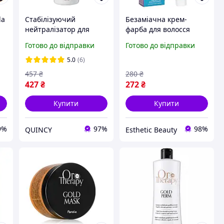
la
Стабілізуючий
Безаміачна крем-
нейтралізатор для
фарба для волосся
біохімії Oro Therapy
Fanola Oro Therapy
Готово до відправки
Готово до відправки
Fanola 1000 мл
№1/0 100 мл
5.0
(6)
457
₴
280
₴
427
₴
272
₴
Купити
Купити
9%
97%
98%
QUINCY
Esthetic Beauty