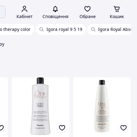
Кабінет
Сповіщення
Обране
Кошик
o therapy color
Igora royal 9 5 19
Igora Royal Absolu
py