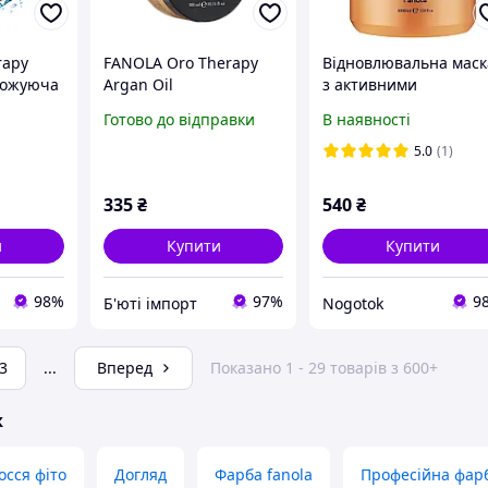
rapy
FANOLA Oro Therapy
Відновлювальна маск
ложуюча
Argan Oil
з активними
о та
Відновлювальна маска
мікрочасточками
Готово до відправки
В наявності
волосся
з активними
золота Fanola Oro
мікрочасточками
Therapy Oro Puro Mas
5.0
(1)
золота, 300 мл
1000 мл
335
₴
540
₴
и
Купити
Купити
98%
97%
9
Б'юті імпорт
Nogotok
3
...
Вперед
Показано 1 - 29 товарів з 600+
ж
осся фіто
Догляд
Фарба fanola
Професійна фарб