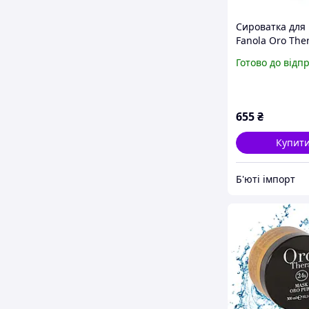
Сироватка для 
Fanola Oro The
Gold Serum 10
Готово до відп
655
₴
Купит
Б'юті імпорт