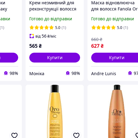
вки
Крем незмивний для
Маска відновлююча
іаку
реконструкції волосся
для волосся Fanola O
rapy 500
Fanola Oro Therapy 200
Therapy 1000 мл
равки
Готово до відправки
Готово до відправки
мл
(1)
5.0
(1)
5.0
(1)
56
від
₴
/міс
660
₴
565
₴
627
₴
и
Купити
Купити
98%
98%
9
Моніка
Andre Lunis