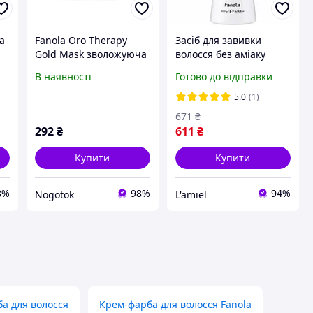
а
Fanola Oro Therapy
Засіб для завивки
Gold Mask зволожуюча
волосся без аміаку
маска для сухого та
Fanola Oro Therapy 500
В наявності
Готово до відправки
неслухняного волосся
мл
k
300 мл
5.0
(1)
671
₴
292
₴
611
₴
Купити
Купити
8%
98%
94%
Nogotok
L'amiel
а для волосся
Крем-фарба для волосся Fanola