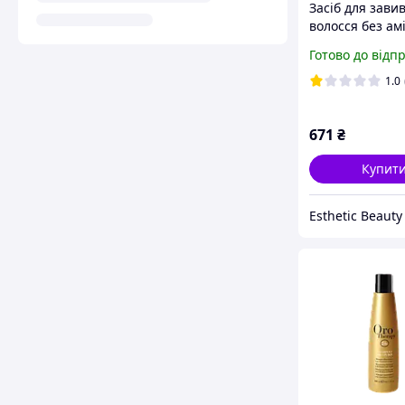
Засіб для зави
волосся без ам
Fanola Oro The
Готово до відп
мл
1.0
671
₴
Купит
Esthetic Beauty