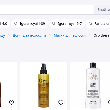
Знайти
l 4.0
Igora royal l-89
Igora royal 9-7
Fanola or
яду
Догляд за волоссям
Маски для волосся
Oro thera