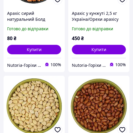
Арахіс сирий
Арахіс у кунжуті 2,5 кг
натуральний Болд
Україна/Орехи арахісу
Бразилія 500 г / Горіхи
для веганів і спортсменів
Готово до відправки
Готово до відправки
арахісу для кулінарії та
випічки
80
₴
450
₴
Купити
Купити
100%
100%
Nutoria-Горіхи та сухофрукти оптом і в роздріб
Nutoria-Горіхи та сухофрукти оптом і в роздріб