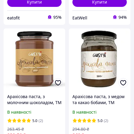
Купити
Купити
95%
94%
eatofit
EatWell
Арахісова паста, з
Арахісова паста, з медом
молочним шоколадом, ТМ
та какао бобами, ТМ
Gustyi, 500г
Gustyi, 500г
В наявності
В наявності
5.0
(2)
5.0
(2)
263
.45
₴
294
.80
₴