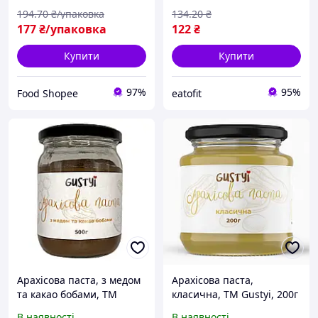
194
.70
₴/упаковка
134
.20
₴
177
₴/упаковка
122
₴
Купити
Купити
97%
95%
Food Shopee
eatofit
Арахісова паста, з медом
Арахісова паста,
та какао бобами, ТМ
класична, ТМ Gustyi, 200г
Gustyi, 500г
В наявності
В наявності