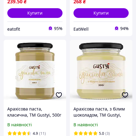
239
.50
₴
268
₴
Купити
Купити
95%
94%
eatofit
EatWell
Арахісова паста,
Арахісова паста, з білим
класична, ТМ Gustyi, 500г
шоколадом, ТМ Gustyi,
200г
В наявності
В наявності
4.9
(11)
5.0
(3)