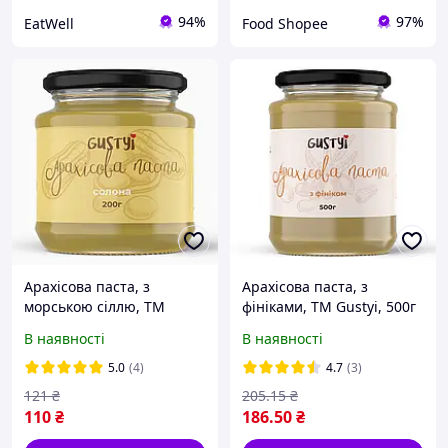
94%
97%
EatWell
Food Shopee
Арахісова паста, з
Арахісова паста, з
морською сіллю, ТМ
фініками, ТМ Gustyi, 500г
Gustyi, 200г
В наявності
В наявності
5.0
(4)
4.7
(3)
121
₴
205
.15
₴
110
₴
186
.50
₴