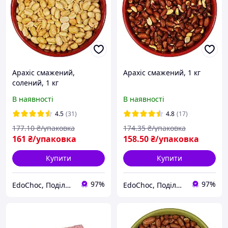
Арахіс смажений,
Арахіс смажений, 1 кг
солений, 1 кг
В наявності
В наявності
4.5
(31)
4.8
(17)
177
.10
₴/упаковка
174
.35
₴/упаковка
161
₴/упаковка
158
.50
₴/упаковка
Купити
Купити
97%
97%
EdoСhoc, Поділись Любов'ю!
EdoСhoc, Поділись Любов'ю!