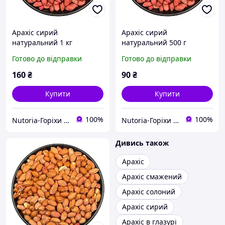
Арахіс сирий
Арахіс сирий
натуральний 1 кг
натуральний 500 г
Узбекистан / Горіхи
Узбекистан / Горіхи
Готово до відправки
Готово до відправки
арахісу для кулінарії та
арахісу для кулінарії та
випічки
випічки
160
₴
90
₴
Купити
Купити
100%
100%
Nutoria-Горіхи та сухофрукти оптом і в роздріб
Nutoria-Горіхи та сухофрукти оптом і в роздріб
Дивись також
Арахіс
Арахіс смажений
Арахіс солоний
Арахіс сирий
Арахіс в глазурі