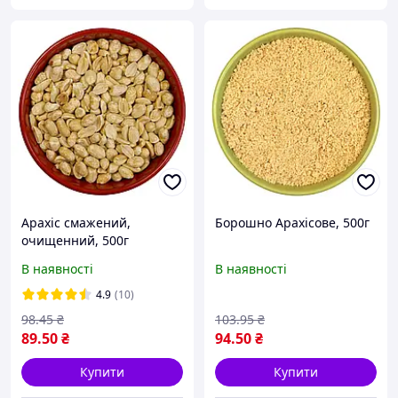
Арахіс смажений,
Борошно Арахісове, 500г
очищенний, 500г
В наявності
В наявності
4.9
(10)
98
.45
₴
103
.95
₴
89
.50
₴
94
.50
₴
Купити
Купити