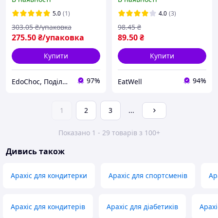
5.0
(1)
4.0
(3)
303
.05
₴/упаковка
98
.45
₴
275
.50
₴/упаковка
89
.50
₴
Купити
Купити
97%
94%
EdoСhoc, Поділись Любов'ю!
EatWell
1
2
3
...
Показано 1 - 29 товарів з 100+
Дивись також
Арахіс для кондитерки
Арахіс для спортсменів
Ар
Арахіс для кондитерів
Арахіс для діабетиків
Арахі