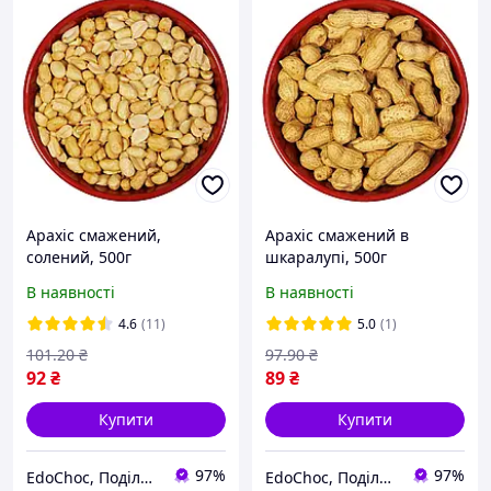
Арахіс смажений,
Арахіс смажений в
солений, 500г
шкаралупі, 500г
В наявності
В наявності
4.6
(11)
5.0
(1)
101
.20
₴
97
.90
₴
92
₴
89
₴
Купити
Купити
97%
97%
EdoСhoc, Поділись Любов'ю!
EdoСhoc, Поділись Любов'ю!