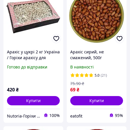
Арахіс у цукрі 2 кг Україна
Арахіс сирий, не
/ Горіхи арахісу для
смажений, 500г
веганів і спортсменів
Готово до відправки
В наявності
5.0
(21)
75
.90
₴
420
₴
69
₴
Купити
Купити
100%
95%
Nutoria-Горіхи та сухофрукти оптом і в роздріб
eatofit