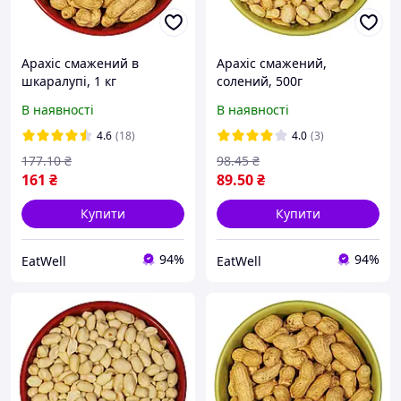
Арахіс смажений в
Арахіс смажений,
шкаралупі, 1 кг
солений, 500г
В наявності
В наявності
4.6
(18)
4.0
(3)
177
.10
₴
98
.45
₴
161
₴
89
.50
₴
Купити
Купити
94%
94%
EatWell
EatWell