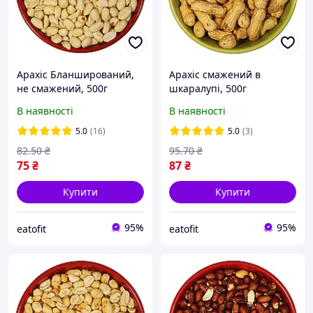
Арахіс Бланширований,
Арахіс смажений в
не смажений, 500г
шкаралупі, 500г
В наявності
В наявності
5.0
(16)
5.0
(3)
82
.50
₴
95
.70
₴
75
₴
87
₴
Купити
Купити
95%
95%
eatofit
eatofit