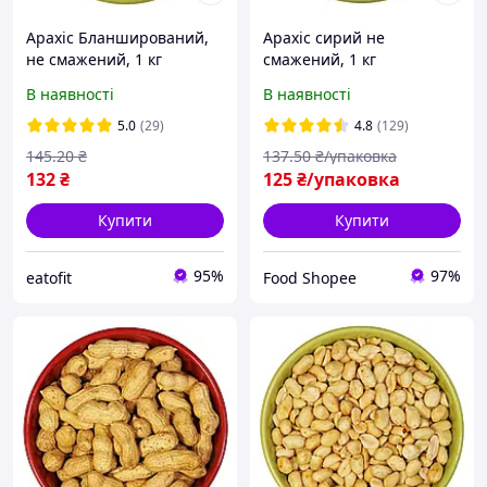
Арахіс Бланширований,
Арахіс сирий не
не смажений, 1 кг
смажений, 1 кг
В наявності
В наявності
5.0
(29)
4.8
(129)
145
.20
₴
137
.50
₴/упаковка
132
₴
125
₴/упаковка
Купити
Купити
95%
97%
eatofit
Food Shopee