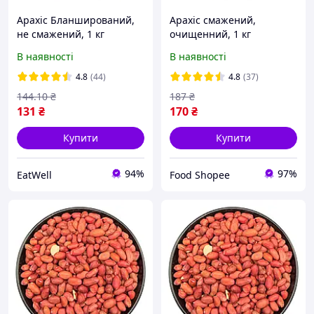
Арахіс Бланширований,
Арахіс смажений,
не смажений, 1 кг
очищенний, 1 кг
В наявності
В наявності
4.8
(44)
4.8
(37)
144
.10
₴
187
₴
131
₴
170
₴
Купити
Купити
94%
97%
EatWell
Food Shopee