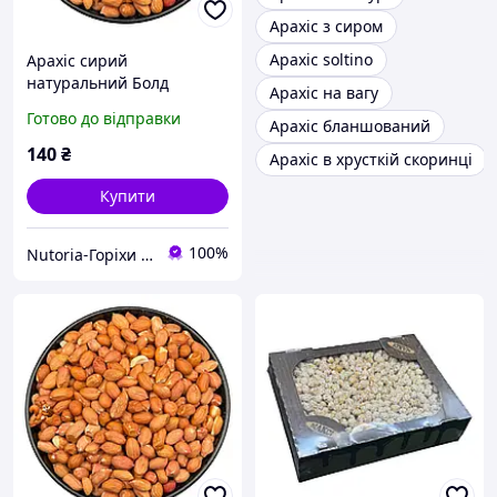
Арахіс з сиром
Арахіс soltino
Арахіс сирий
натуральний Болд
Арахіс на вагу
Бразилія 1 кг / Горіхи
Готово до відправки
Арахіс бланшований
арахісу для кулінарії та
випічки
140
₴
Арахіс в хрусткій скоринці
Купити
100%
Nutoria-Горіхи та сухофрукти оптом і в роздріб